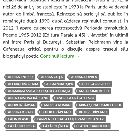
nici 26 de ani, şi se stabileşte în 1973 la Paris, unde va deveni
autor de limbă franceză. Reîncepe să scrie şi să publice în
româneşte după 1990, după căderea regimului comunist. În
2012 îi apare culegerea retrospectivă Perioada translucidă.
Poeme 1965-2012 (Editura Paralela 45). „Navetist” în ultimii
ani între Paris şi Bucureşti, Sebastian Reichmann vine la
Cafeneaua critică pentru o discuţie despre traseul său
Un poet româno-francez la 
biografic şi poetic.
Continuă lectura
→
ADRIAN ENESCU
ADRIAN GUŢĂ
ADRIANA OPREA
ALEXANDRU OFRIM
ALEXANDRU ŞIPA
ALICE GEORGESCU
ANAMARIA SMIGELSCHI ŞI OLGA HORŞIA
ANCA DUMITRESCU
ANCA-CRISTINA RÂPEANU
ANDREEA DRĂGHICESCU
ANDREIA BÂRSAN
ANDREIA ROMAN
ARINA ŞI RADU SMIGELSCHI
AURORA KIRALY
BUJOR T. RÂPEANU
BUJOR T. RÎPEANU
CĂLIN VLASIE
CARMEN-LEOCADIA COŢOVANU-PESANTEZ
CĂTĂLIN BURCEA
CĂTĂLIN ŢÎRLEA
CLAUDE KARNOOUH