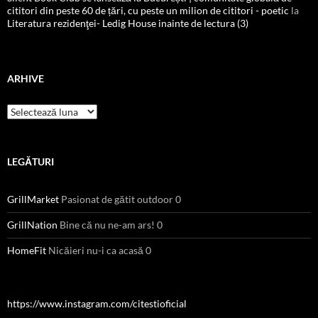
cititori din peste 60 de țări, cu peste un milion de cititori - poetic
la
Literatura rezidenţei- Ledig House inainte de lectura (3)
ARHIVE
Arhive
LEGĂTURI
GrillMarket
Pasionat de gătit outdoor 0
GrillNation
Bine că nu ne-am ars! 0
HomeFit
Nicăieri nu-i ca acasă 0
https://www.instagram.com/citestioficial