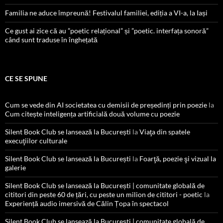
Familia ne aduce împreună! Festivalul familiei, ediția a VI-a, la Iași
Ce gust ai zice că au ”poetic relațional” și ”poetic. interfața sonoră”
când sunt traduse în înghețată
CE SE SPUNE
Cum se vede din AI societatea cu demisii de președinți prin poezie
la
Cum citește inteligența artificială două volume cu poezie
Silent Book Club se lansează la București
la
Viaţa din spatele
execuţiilor culturale
Silent Book Club se lansează la București
la
Foarţă, poezie şi vizual la
galerie
Silent Book Club se lansează la București | comunitate globală de
cititori din peste 60 de țări, cu peste un milion de cititori - poetic
la
Experiență audio imersivă de Călin Țopa în spectacol
Silent Book Club se lansează la București | comunitate globală de