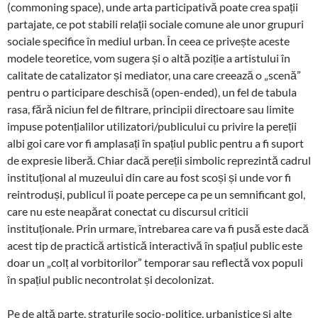
(commoning space), unde arta participativă poate crea spații
partajate, ce pot stabili relații sociale comune ale unor grupuri
sociale specifice în mediul urban. În ceea ce privește aceste
modele teoretice, vom sugera și o altă poziție a artistului în
calitate de catalizator și mediator, una care creează o „scenă”
pentru o participare deschisă (open-ended), un fel de tabula
rasa, fără niciun fel de filtrare, principii directoare sau limite
impuse potențialilor utilizatori/publicului cu privire la pereții
albi goi care vor fi amplasați în spațiul public pentru a fi suport
de expresie liberă. Chiar dacă pereții simbolic reprezintă cadrul
instituțional al muzeului din care au fost scoși și unde vor fi
reintroduși, publicul îi poate percepe ca pe un semnificant gol,
care nu este neapărat conectat cu discursul criticii
instituționale. Prin urmare, întrebarea care va fi pusă este dacă
acest tip de practică artistică interactivă în spațiul public este
doar un „colț al vorbitorilor” temporar sau reflectă vox populi
în spațiul public necontrolat și decolonizat.
Pe de altă parte, straturile socio-politice, urbanistice și alte