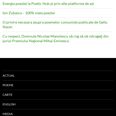
Energia poeziei la Poetic Hub și prin alte platforme de azi
Ion Zubascu - 100% viata poeziei
O privire necesara asupra poemelor comuniste publicate de Gellu
Naum
Cu respect, Domnule Nicolae Manolescu vă rog să vă retrageţi din
juriul Premiului Naţional Mihai Eminescu
ACTUAL
POEME
CARTE
ENGLISH
MEDIA