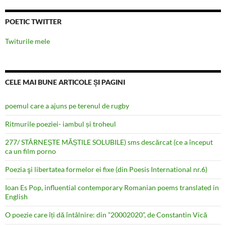
POETIC TWITTER
Twiturile mele
CELE MAI BUNE ARTICOLE ȘI PAGINI
poemul care a ajuns pe terenul de rugby
Ritmurile poeziei- iambul și troheul
277/ STÂRNEȘTE MĂȘTILE SOLUBILE) sms descărcat (ce a început
ca un film porno
Poezia şi libertatea formelor ei fixe (din Poesis International nr.6)
Ioan Es Pop, influential contemporary Romanian poems translated in
English
O poezie care îți dă întâlnire: din ”20002020”, de Constantin Vică