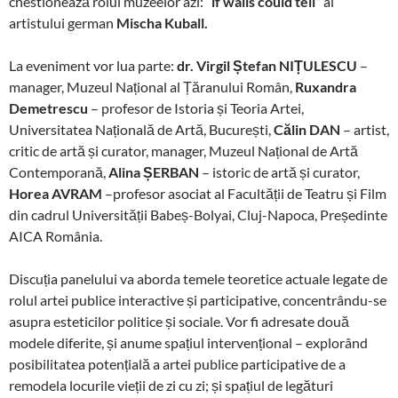
chestionează rolul muzeelor azi:
“if walls could tell”
al
artistului german
Mischa Kuball.
La eveniment vor lua parte:
dr. Virgil Ștefan NIȚULESCU
–
manager, Muzeul Național al Țăranului Român,
Ruxandra
Demetrescu
– profesor de Istoria și Teoria Artei,
Universitatea Națională de Artă, București,
Călin DAN
– artist,
critic de artă și curator, manager, Muzeul Național de Artă
Contemporană,
Alina ȘERBAN
– istoric de artă și curator,
Horea AVRAM
–profesor asociat al Facultății de Teatru și Film
din cadrul Universității Babeș-Bolyai, Cluj-Napoca, Președinte
AICA România.
Discuția panelului va aborda temele teoretice actuale legate de
rolul artei publice interactive și participative, concentrându-se
asupra esteticilor politice și sociale. Vor fi adresate două
modele diferite, și anume spațiul intervențional – explorând
posibilitatea potențială a artei publice participative de a
remodela locurile vieții de zi cu zi; și spațiul de legături