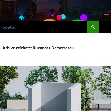
Sari
la
conținut
Caută
poetic
MENIU
PRINCI
Arhive etichete: Ruxandra Demetrescu