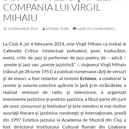
COMPANIA LUI VIRGIL
MIHAIU
3 FEBRUARIE 2014
RĂZVAN ȚUPA
LASĂ UN COMENTARIU
La Club A, joi 6 februarie 2014, vine Virgil Mihaiu ca invitat al
Cafenelei Critice. Intelectual polivalent, poet, traducător,
eseist, critic de jazz şi performer de jazz-poetry, de – adică –
poezie şi jazz sau „poezie jazzistică” –, clujeanul Virgil Mihaiu
(născut pe 28 iunie 1951) a publicat numeroase cărţi de versuri
şi de eseuri, a fost redactor al revistei
Echinox
, a colaborat la
reviste şi volume colective apărute în ţară şi în străinătate, a
realizat emisiuni de radio şi televiziune, a organizat
evenimente jazzistice şi poetico-jazistice, a făcut parte din jurii
ale unor concursuri şi festivaluri şi este membru al mai multor
asociaţii literare şi jazzistice româneşti şi internaţionale, predă
din 1997 Estetica jazzului la Academia de Muzică din Cluj, a
fost directorul Institutului Cultural Român din Lisabona