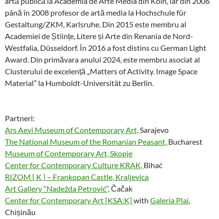
artă publică la Academia de Arte Media din Köln, iar din 2006
până în 2008 profesor de artă media la Hochschule für
Gestaltung/ZKM, Karlsruhe. Din 2015 este membru al
Academiei de Științe, Litere și Arte din Renania de Nord-
Westfalia, Düsseldorf. În 2016 a fost distins cu German Light
Award. Din primăvara anului 2024, este membru asociat al
Clusterului de excelență „Matters of Activity. Image Space
Material” la Humboldt-Universität zu Berlin.
Partneri:
Ars Aevi Museum of Contemporary Art,
Sarajevo
The National Museum of the Romanian Peasant,
Bucharest
Museum of Contemporary Art, Skopje
Center for Contemporary Culture KRAK,
Bihać
RIZOM [ K ] – Frankopan Castle, Kraljevica
Art Gallery “Nadežda Petrović”,
Čačak
Center for Contemporary Art [KSA:K]
with
Galeria Plai
,
Chișinău