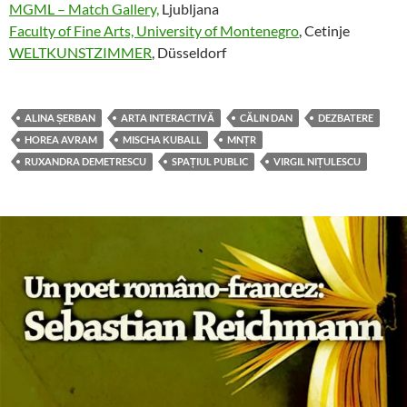
MGML – Match Gallery,
Ljubljana
Faculty of Fine Arts, University of Montenegro
, Cetinje
WELTKUNSTZIMMER
, Düsseldorf
ALINA ȘERBAN
ARTA INTERACTIVĂ
CĂLIN DAN
DEZBATERE
HOREA AVRAM
MISCHA KUBALL
MNȚR
RUXANDRA DEMETRESCU
SPAȚIUL PUBLIC
VIRGIL NIȚULESCU