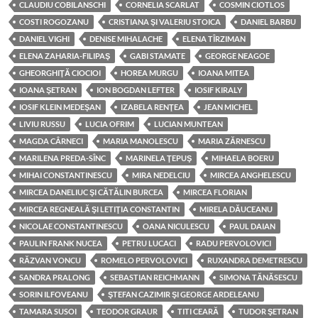
CLAUDIU COBILANSCHI
CORNELIA SCARLAT
COSMIN CIOTLOS
COSTI ROGOZANU
CRISTIANA ŞI VALERIU STOICA
DANIEL BARBU
DANIEL VIGHI
DENISE MIHALACHE
ELENA TÎRZIMAN
ELENA ZAHARIA-FILIPAŞ
GABI STAMATE
GEORGE NEAGOE
GHEORGHIŢĂ CIOCIOI
HOREA MURGU
IOANA MITEA
IOANA ŞETRAN
ION BOGDAN LEFTER
IOSIF KIRALY
IOSIF KLEIN MEDEŞAN
IZABELA RENŢEA
JEAN MICHEL
LIVIU RUSSU
LUCIA OFRIM
LUCIAN MUNTEAN
MAGDA CÂRNECI
MARIA MANOLESCU
MARIA ZĂRNESCU
MARILENA PREDA-SÎNC
MARINELA ŢEPUŞ
MIHAELA BOERU
MIHAI CONSTANTINESCU
MIRA NEDELCIU
MIRCEA ANGHELESCU
MIRCEA DANELIUC ŞI CĂTĂLIN BURCEA
MIRCEA FLORIAN
MIRCEA REGNEALĂ ŞI LETIŢIA CONSTANTIN
MIRELA DĂUCEANU
NICOLAE CONSTANTINESCU
OANA NICULESCU
PAUL DAIAN
PAULIN FRANK NUCEA
PETRU LUCACI
RADU PERVOLOVICI
RĂZVAN VONCU
ROMELO PERVOLOVICI
RUXANDRA DEMETRESCU
SANDRA PRALONG
SEBASTIAN REICHMANN
SIMONA TĂNĂSESCU
SORIN ILFOVEANU
ŞTEFAN CAZIMIR ŞI GEORGE ARDELEANU
TAMARA SUSOI
TEODOR GRAUR
TITI CEARĂ
TUDOR ŞETRAN