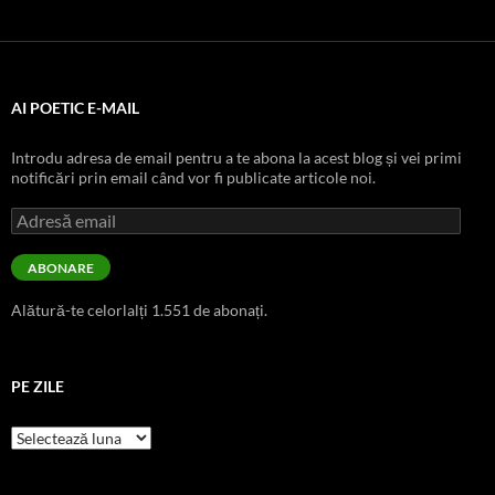
AI POETIC E-MAIL
Introdu adresa de email pentru a te abona la acest blog și vei primi
notificări prin email când vor fi publicate articole noi.
Adresă
email
ABONARE
Alătură-te celorlalți 1.551 de abonați.
PE ZILE
pe
zile