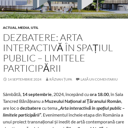
ACTUAL
,
MEDIA
,
UTIL
DEZBATERE: ARTA
INTERACTIVĂ ÎN SPAȚIUL
PUBLIC – LIMITELE
PARTICIPĂRII
14 SEPTEMBRIE 2024
RĂZVAN ȚUPA
LASĂ UN COMENTARIU
Sâmbătă,
14 septembrie
, 2024, începând cu
ora 18.00
, în Sala
Tancred Bănățeanu a
Muzeului Național al Țăranului Român
,
are loc o
dezbatere
cu tema
„Arta interactivă în spațiul public –
limitele participării”
. Evenimentul încheie etapa din România a
unui proiect transnațional și inedit de artă contemporană care