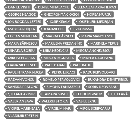
DANIEL VIGHI
DENISE MIHALACHE
ELENA ZAHARIA-FILIPAŞ
GEORGE NEAGOE
GHEORGHIŢĂ CIOCIOI
HOREA MURGU
ION BOGDAN LEFTER
IOSIF KIRALY
IOSIF KLEIN MEDEŞAN
IZABELA RENŢEA
JEAN MICHEL
LIVIU RUSSU
LUCIAN MUNTEAN
MAGDA CÂRNECI
MARIA MANOLESCU
MARIA ZĂRNESCU
MARILENA PREDA-SÎNC
MARINELA ŢEPUŞ
MIHAELA BOERU
MIRA NEDELCIU
MIRCEA ANGHELESCU
MIRCEA FLORIAN
MIRCEA REGNEALĂ
MIRELA DĂUCEANU
OANA NICULESCU
PAUL DAIAN
PAUL RADU
PAULIN FRANK NUCEA
PETRU LUCACI
RADU PERVOLOVICI
RĂZVAN VONCU
ROMELO PERVOLOVICI
RUXANDRA DEMETRESCU
SANDRA PRALONG
SIMONA TĂNĂSESCU
SORIN ILFOVEANU
ŞTEFAN CAZIMIR
TAMARA SUSOI
TEODOR GRAUR
TITI CEARĂ
VALERIAN SAVA
VALERIU STOICA
VASILE ERNU
VIOREL MARINEASA
VIRGIL MIHAIU
VIRGIL SCRIPCARIU
VLADIMIR EPSTEIN