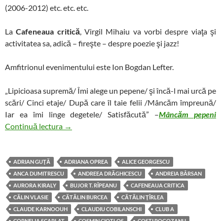
(2006-2012) etc. etc. etc.
La
Cafeneaua critică
, Virgil Mihaiu va vorbi despre viaţa şi
activitatea sa, adică – fireşte – despre poezie şi jazz!
Amfitrionul evenimentului este Ion Bogdan Lefter.
„Lipicioasa supremă/ Îmi alege un pepene/ şi încă-l mai urcă pe
scări/ Cinci etaje/ După care îl taie felii /Mâncăm împreună/
Iar ea îmi linge degetele/ Satisfăcută” –
Mâncăm pepeni
Despre poezie şi jazz, în compania lui Virgil Mi
Continuă lectura
→
ADRIAN GUŢĂ
ADRIANA OPREA
ALICE GEORGESCU
ANCA DUMITRESCU
ANDREEA DRĂGHICESCU
ANDREIA BÂRSAN
AURORA KIRALY
BUJOR T. RÎPEANU
CAFENEAUA CRITICA
CĂLIN VLASIE
CĂTĂLIN BURCEA
CĂTĂLIN ŢÎRLEA
CLAUDE KARNOOUH
CLAUDIU COBILANSCHI
CLUB A
CORNELIA SCARLAT
COSMIN CIOTLOS
COSTI ROGOZANU