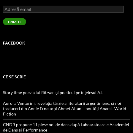
Adresă
email
TRIMITE
FACEBOOK
CE SE SCRIE
Story time poezia lui Răzvan și poeticul pe înțelesul A.I.
Aurora Venturini, revelația târzie a literaturii argentiniene, și noi
traduceri din Annie Ernaux și Ahmet Altan – noutăți Anansi. World
Fiction
CNDB propune 11 piese noi de dans după Laboaratoarele Academiei
de Dans și Performance