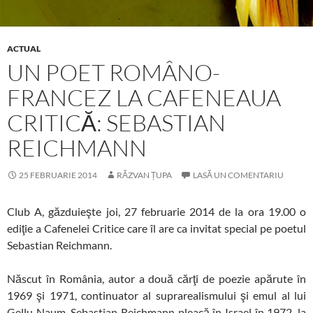
ACTUAL
UN POET ROMÂNO-
FRANCEZ LA CAFENEAUA
CRITICĂ: SEBASTIAN
REICHMANN
25 FEBRUARIE 2014
RĂZVAN ȚUPA
LASĂ UN COMENTARIU
Club A, găzduieşte joi, 27 februarie 2014 de la ora 19.00 o
ediţie a Cafenelei Critice care îl are ca invitat special pe poetul
Sebastian Reichmann.
Născut în România, autor a două cărţi de poezie apărute în
1969 şi 1971, continuator al suprarealismului şi emul al lui
Gellu Naum, Sebastian Reichmann pleacă în Israel în 1972, la