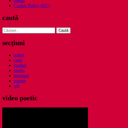
media
Cookie Policy (EU)
caută
Caută
după:
secţiuni
actual
carte
english
media
personal
poeme
util
video poetic