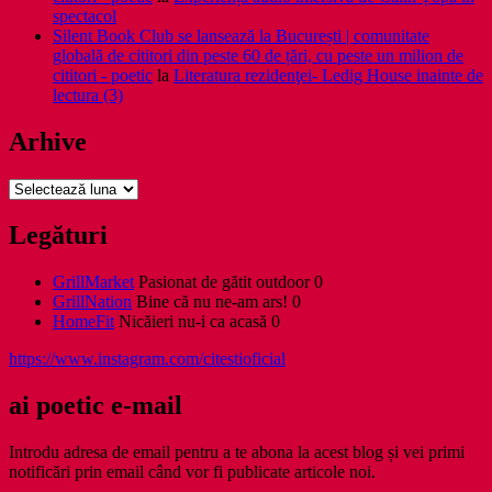
spectacol
Silent Book Club se lansează la București | comunitate
globală de cititori din peste 60 de țări, cu peste un milion de
cititori - poetic
la
Literatura rezidenţei- Ledig House inainte de
lectura (3)
Arhive
Arhive
Legături
GrillMarket
Pasionat de gătit outdoor 0
GrillNation
Bine că nu ne-am ars! 0
HomeFit
Nicăieri nu-i ca acasă 0
https://www.instagram.com/citestioficial
ai poetic e-mail
Introdu adresa de email pentru a te abona la acest blog și vei primi
notificări prin email când vor fi publicate articole noi.