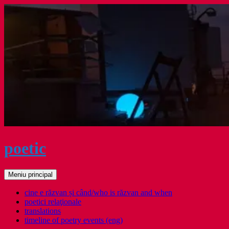
Sari
la
conținut
poetic
Caută
Meniu principal
cine e răzvan și când/who is răzvan and when
poetici relaţionale
translations
timeline of poetry events (eng)