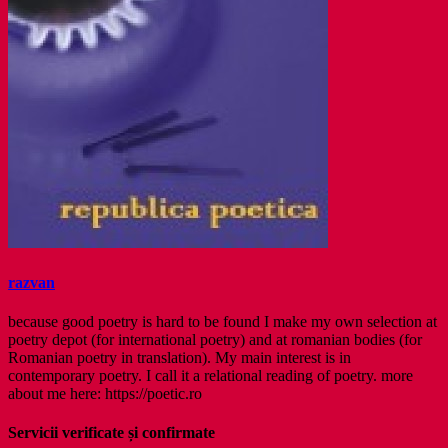
razvan
because good poetry is hard to be found I make my own selection at
poetry depot (for international poetry) and at romanian bodies (for
Romanian poetry in translation). My main interest is in
contemporary poetry. I call it a relational reading of poetry. more
about me here: https://poetic.ro
Servicii verificate și confirmate