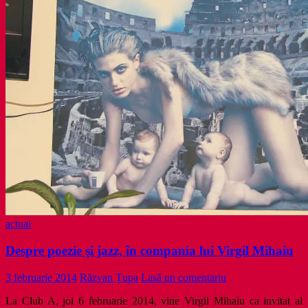
actual
Despre poezie şi jazz, în compania lui Virgil Mihaiu
3 februarie 2014
Răzvan Țupa
Lasă un comentariu
La Club A, joi 6 februarie 2014, vine Virgil Mihaiu ca invitat al