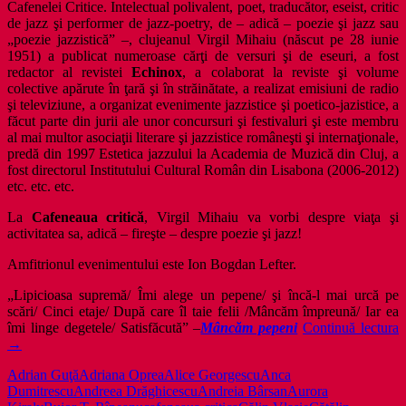
Cafenelei Critice. Intelectual polivalent, poet, traducător, eseist, critic
de jazz şi performer de jazz-poetry, de – adică – poezie şi jazz sau
„poezie jazzistică” –, clujeanul Virgil Mihaiu (născut pe 28 iunie
1951) a publicat numeroase cărţi de versuri şi de eseuri, a fost
redactor al revistei
Echinox
, a colaborat la reviste şi volume
colective apărute în ţară şi în străinătate, a realizat emisiuni de radio
şi televiziune, a organizat evenimente jazzistice şi poetico-jazistice, a
făcut parte din jurii ale unor concursuri şi festivaluri şi este membru
al mai multor asociaţii literare şi jazzistice româneşti şi internaţionale,
predă din 1997 Estetica jazzului la Academia de Muzică din Cluj, a
fost directorul Institutului Cultural Român din Lisabona (2006-2012)
etc. etc. etc.
La
Cafeneaua critică
, Virgil Mihaiu va vorbi despre viaţa şi
activitatea sa, adică – fireşte – despre poezie şi jazz!
Amfitrionul evenimentului este Ion Bogdan Lefter.
„Lipicioasa supremă/ Îmi alege un pepene/ şi încă-l mai urcă pe
scări/ Cinci etaje/ După care îl taie felii /Mâncăm împreună/ Iar ea
D
îmi linge degetele/ Satisfăcută” –
Mâncăm pepeni
Continuă lectura
p
→
ş
Adrian Guţă
Adriana Oprea
Alice Georgescu
Anca
j
Dumitrescu
Andreea Drăghicescu
Andreia Bârsan
Aurora
î