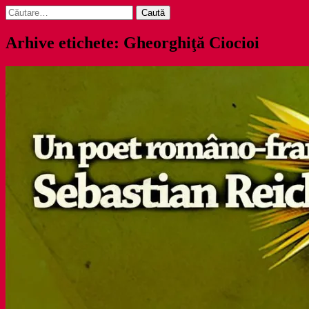
Caută
după:
Arhive etichete: Gheorghiţă Ciocioi