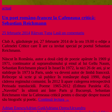
actual
Un poet româno-francez la Cafeneaua critică:
Sebastian Reichmann
25 februarie 2014
Răzvan Țupa
Lasă un comentariu
Club A, găzduieşte joi, 27 februarie 2014 de la ora 19.00 o ediţie a
Cafenelei Critice care îl are ca invitat special pe poetul Sebastian
Reichmann.
Născut în România, autor a două cărţi de poezie apărute în 1969 şi
1971, continuator al suprarealismului şi emul al lui Gellu Naum,
Sebastian Reichmann pleacă în Israel în 1972, la nici 26 de ani, şi se
stabileşte în 1973 la Paris, unde va deveni autor de limbă franceză.
Reîncepe să scrie şi să publice în româneşte după 1990, după
căderea regimului comunist. În 2012 îi apare culegerea retrospectivă
Perioada translucidă. Poeme 1965-2012 (Editura Paralela 45).
„Navetist” în ultimii ani între Paris şi Bucureşti, Sebastian
Reichmann vine la Cafeneaua critică pentru o discuţie despre traseul
Un
său biografic şi poetic.
Continuă lectura
→
poet
Adrian Enescu
Adrian Guţă
Adriana Oprea
Alexandru
româno-