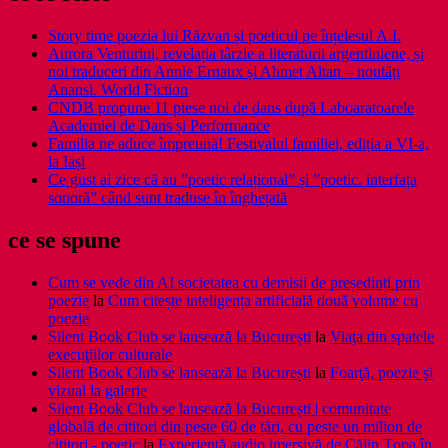
Story time poezia lui Răzvan și poeticul pe înțelesul A.I.
Aurora Venturini, revelația târzie a literaturii argentiniene, și
noi traduceri din Annie Ernaux și Ahmet Altan – noutăți
Anansi. World Fiction
CNDB propune 11 piese noi de dans după Laboaratoarele
Academiei de Dans și Performance
Familia ne aduce împreună! Festivalul familiei, ediția a VI-a,
la Iași
Ce gust ai zice că au ”poetic relațional” și ”poetic. interfața
sonoră” când sunt traduse în înghețată
ce se spune
Cum se vede din AI societatea cu demisii de președinți prin
poezie
la
Cum citește inteligența artificială două volume cu
poezie
Silent Book Club se lansează la București
la
Viaţa din spatele
execuţiilor culturale
Silent Book Club se lansează la București
la
Foarţă, poezie şi
vizual la galerie
Silent Book Club se lansează la București | comunitate
globală de cititori din peste 60 de țări, cu peste un milion de
cititori - poetic
la
Experiență audio imersivă de Călin Țopa în