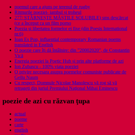
poemul care a ajuns pe terenul de rugby
Ritmurile poeziei- iambul și troheul
277/ STÂRNEȘTE MĂȘTILE SOLUBILE) sms descărcat
(ce a început ca un film porno
Poezia şi libertatea formelor ei fixe (din Poesis International
nr.6)
Ioan Es Pop, influential contemporary Romanian poems
translated in English
O poezie care îți dă întâlnire: din ”20002020”, de Constantin
Vică
Energia poeziei la Poetic Hub și prin alte platforme de azi
Ion Zubascu - 100% viata poeziei
O privire necesara asupra poemelor comuniste publicate de
Gellu Naum
Cu respect, Domnule Nicolae Manolescu vă rog să vă
retrageţi din juriul Premiului Naţional Mihai Eminescu
poezie de azi cu răzvan ţupa
actual
poeme
carte
english