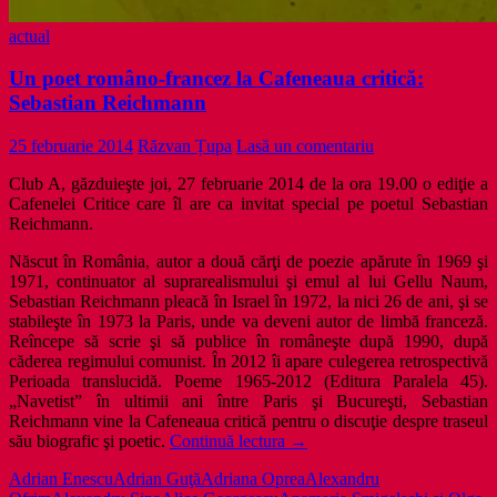
actual
Un poet româno-francez la Cafeneaua critică:
Sebastian Reichmann
25 februarie 2014
Răzvan Țupa
Lasă un comentariu
Club A, găzduieşte joi, 27 februarie 2014 de la ora 19.00 o ediţie a
Cafenelei Critice care îl are ca invitat special pe poetul Sebastian
Reichmann.
Născut în România, autor a două cărţi de poezie apărute în 1969 şi
1971, continuator al suprarealismului şi emul al lui Gellu Naum,
Sebastian Reichmann pleacă în Israel în 1972, la nici 26 de ani, şi se
stabileşte în 1973 la Paris, unde va deveni autor de limbă franceză.
Reîncepe să scrie şi să publice în româneşte după 1990, după
căderea regimului comunist. În 2012 îi apare culegerea retrospectivă
Perioada translucidă. Poeme 1965-2012 (Editura Paralela 45).
„Navetist” în ultimii ani între Paris şi Bucureşti, Sebastian
Reichmann vine la Cafeneaua critică pentru o discuţie despre traseul
Un
său biografic şi poetic.
Continuă lectura
→
poet
Adrian Enescu
Adrian Guţă
Adriana Oprea
Alexandru
româno-