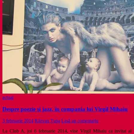
actual
Despre poezie şi jazz, în compania lui Virgil Mihaiu
3 februarie 2014
Răzvan Țupa
Lasă un comentariu
La Club A, joi 6 februarie 2014, vine Virgil Mihaiu ca invitat al