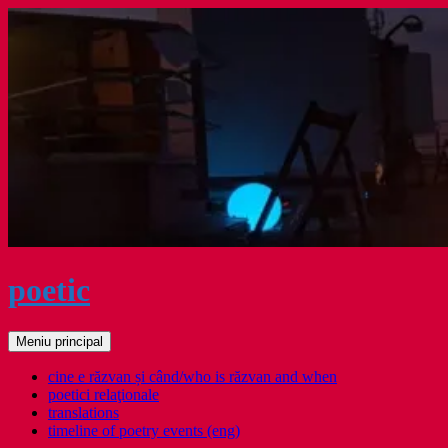
Sari
la
conținut
poetic
Caută
Meniu principal
cine e răzvan și când/who is răzvan and when
poetici relaţionale
translations
timeline of poetry events (eng)