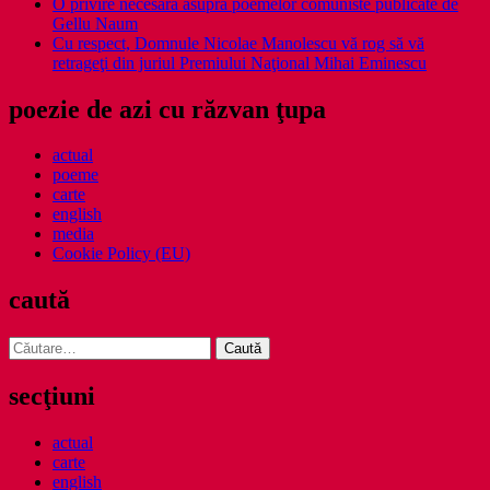
O privire necesara asupra poemelor comuniste publicate de
Gellu Naum
Cu respect, Domnule Nicolae Manolescu vă rog să vă
retrageţi din juriul Premiului Naţional Mihai Eminescu
poezie de azi cu răzvan ţupa
actual
poeme
carte
english
media
Cookie Policy (EU)
caută
Caută
după:
secţiuni
actual
carte
english