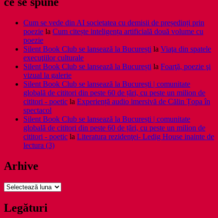
ce se spune
Cum se vede din AI societatea cu demisii de președinți prin
poezie
la
Cum citește inteligența artificială două volume cu
poezie
Silent Book Club se lansează la București
la
Viaţa din spatele
execuţiilor culturale
Silent Book Club se lansează la București
la
Foarţă, poezie şi
vizual la galerie
Silent Book Club se lansează la București | comunitate
globală de cititori din peste 60 de țări, cu peste un milion de
cititori - poetic
la
Experiență audio imersivă de Călin Țopa în
spectacol
Silent Book Club se lansează la București | comunitate
globală de cititori din peste 60 de țări, cu peste un milion de
cititori - poetic
la
Literatura rezidenţei- Ledig House inainte de
lectura (3)
Arhive
Arhive
Legături