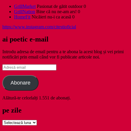
GrillMarket
Pasionat de gătit outdoor 0
GrillNation
Bine că nu ne-am ars! 0
HomeFit
Nicăieri nu-i ca acasă 0
https://www.instagram.com/citestioficial
ai poetic e-mail
Introdu adresa de email pentru a te abona la acest blog și vei primi
notificări prin email când vor fi publicate articole noi.
Adresă
email
Abonare
Alătură-te celorlalți 1.551 de abonați.
pe zile
pe
zile