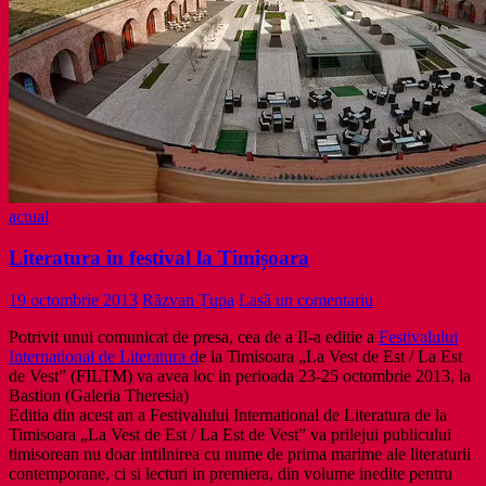
actual
Literatura in festival la Timișoara
19 octombrie 2013
Răzvan Țupa
Lasă un comentariu
Potrivit unui comunicat de presa, cea de a II-a editie a
Festivalului
International de Literatura d
e la Timisoara „La Vest de Est / La Est
de Vest” (FILTM) va avea loc in perioada 23-25 octombrie 2013, la
Bastion (Galeria Theresia)
Editia din acest an a Festivalului International de Literatura de la
Timisoara „La Vest de Est / La Est de Vest” va prilejui publicului
timisorean nu doar intilnirea cu nume de prima marime ale literaturii
contemporane, ci si lecturi in premiera, din volume inedite pentru