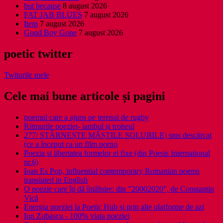
but because
8 august 2026
FAT JAB BLUES
7 august 2026
Item
7 august 2026
Good Boy Gone
7 august 2026
poetic twitter
Twiturile mele
Cele mai bune articole și pagini
poemul care a ajuns pe terenul de rugby
Ritmurile poeziei- iambul și troheul
277/ STÂRNEȘTE MĂȘTILE SOLUBILE) sms descărcat
(ce a început ca un film porno
Poezia şi libertatea formelor ei fixe (din Poesis International
nr.6)
Ioan Es Pop, influential contemporary Romanian poems
translated in English
O poezie care îți dă întâlnire: din ”20002020”, de Constantin
Vică
Energia poeziei la Poetic Hub și prin alte platforme de azi
Ion Zubascu - 100% viata poeziei