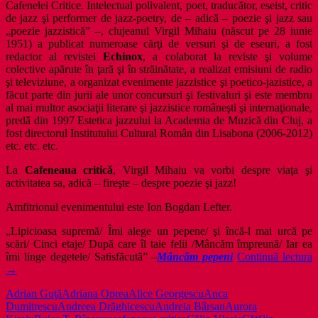
Cafenelei Critice. Intelectual polivalent, poet, traducător, eseist, critic
de jazz şi performer de jazz-poetry, de – adică – poezie şi jazz sau
„poezie jazzistică” –, clujeanul Virgil Mihaiu (născut pe 28 iunie
1951) a publicat numeroase cărţi de versuri şi de eseuri, a fost
redactor al revistei
Echinox
, a colaborat la reviste şi volume
colective apărute în ţară şi în străinătate, a realizat emisiuni de radio
şi televiziune, a organizat evenimente jazzistice şi poetico-jazistice, a
făcut parte din jurii ale unor concursuri şi festivaluri şi este membru
al mai multor asociaţii literare şi jazzistice româneşti şi internaţionale,
predă din 1997 Estetica jazzului la Academia de Muzică din Cluj, a
fost directorul Institutului Cultural Român din Lisabona (2006-2012)
etc. etc. etc.
La
Cafeneaua critică
, Virgil Mihaiu va vorbi despre viaţa şi
activitatea sa, adică – fireşte – despre poezie şi jazz!
Amfitrionul evenimentului este Ion Bogdan Lefter.
„Lipicioasa supremă/ Îmi alege un pepene/ şi încă-l mai urcă pe
scări/ Cinci etaje/ După care îl taie felii /Mâncăm împreună/ Iar ea
D
îmi linge degetele/ Satisfăcută” –
Mâncăm pepeni
Continuă lectura
p
→
ş
Adrian Guţă
Adriana Oprea
Alice Georgescu
Anca
j
Dumitrescu
Andreea Drăghicescu
Andreia Bârsan
Aurora
î