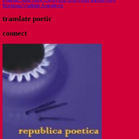
Marineasa
Vladimir Arsenijević
translate poetic
connect