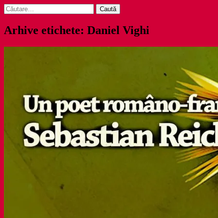
Caută
după:
Arhive etichete: Daniel Vighi