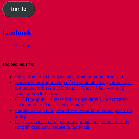
trimite
facebook
facebook
ce se scrie
Story time poezia lui Răzvan și poeticul pe înțelesul A.I.
Aurora Venturini, revelația târzie a literaturii argentiniene, și
noi traduceri din Annie Ernaux și Ahmet Altan – noutăți
Anansi. World Fiction
CNDB propune 11 piese noi de dans după Laboaratoarele
Academiei de Dans și Performance
Familia ne aduce împreună! Festivalul familiei, ediția a VI-a,
la Iași
Ce gust ai zice că au ”poetic relațional” și ”poetic. interfața
sonoră” când sunt traduse în înghețată