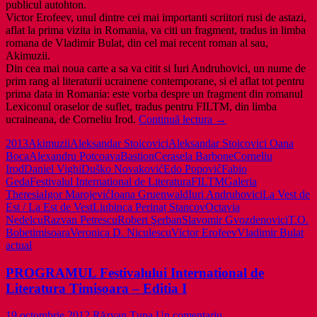
publicul autohton.
Victor Erofeev, unul dintre cei mai importanti scriitori rusi de astazi,
aflat la prima vizita in Romania, va citi un fragment, tradus in limba
romana de Vladimir Bulat, din cel mai recent roman al sau,
Akimuzii.
Din cea mai noua carte a sa va citit si Iuri Andruhovici, un nume de
prim rang al literaturii ucrainene contemporane, si el aflat tot pentru
prima data in Romania: este vorba despre un fragment din romanul
Lexiconul oraselor de suflet, tradus pentru FILTM, din limba
Literatura
ucraineana, de Corneliu Irod.
Continuă lectura
→
in
2013
Akimuzii
Aleksandar Stoicovici
Aleksandar Stoicovici Oana
festival
Boca
Alexandru Potcoava
Bastion
Cerasela Barbone
Corneliu
la
Irod
Daniel Vighi
Duško Novaković
Edo Popović
Fabio
Timișoara
Geda
Festivalul International de Literatura
FILTM
Galeria
Theresia
Igor Marojević
Ioana Gruenwald
Iuri Andruhovici
La Vest de
Est / La Est de Vest
Liubinca Perinaț Stancov
Octavia
Nedelcu
Razvan Petrescu
Robert Şerban
Slavomir Gvozdenovici
T.O.
Bobe
timisoara
Veronica D. Niculescu
Victor Erofeev
Vladimir Bulat
actual
PROGRAMUL Festivalului International de
Literatura Timisoara – Editia I
19 octombrie 2012
Răzvan Țupa
Un comentariu