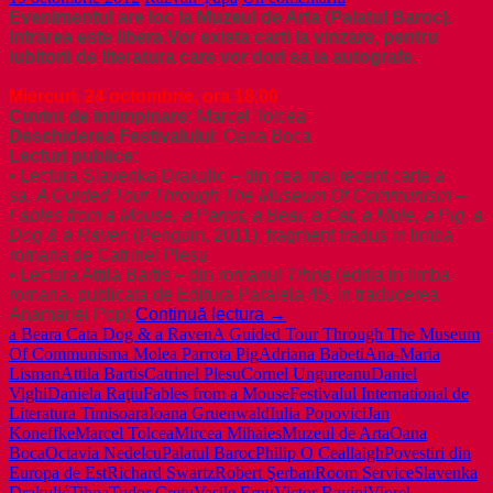
Evenimentul are loc la Muzeul de Arta (Palatul Baroc).
Intrarea este libera.Vor exista carti la vinzare, pentru
iubitorii de literatura care vor dori sa ia autografe.
Miercuri, 24 octombrie, ora 18.00
Cuv
int de intimpinare:
Marcel Tolcea
Deschiderea Festivalului
: Oana Boca
Lecturi publice:
• Lectura Slavenka Drakulic – din cea mai recent carte a
sa,
A Guided Tour Through The Museum Of Communism –
Fables from a Mouse, a Parrot, a Bear, a Cat, a Mole, a Pig, a
Dog & a Raven
(Penguin, 2011), fragment tradus in limba
romana de Catrinel Plesu
• Lectura Attila Bartis – din romanul
Tihna
(editia in limba
romana, publicata de Editura Paralela 45, in traducerea
PROGRAMUL
Anamariei Pop)
Continuă lectura
→
Festivalului
a Bear
a Cat
a Dog & a Raven
A Guided Tour Through The Museum
International
Of Communism
a Mole
a Parrot
a Pig
Adriana Babeti
Ana-Maria
de
Lisman
Attila Bartis
Catrinel Plesu
Cornel Ungureanu
Daniel
Literatura
Vighi
Daniela Raţiu
Fables from a Mouse
Festivalul International de
Timisoara
Literatura Timisoara
Ioana Gruenwald
Iulia Popovici
Jan
–
Koneffke
Marcel Tolcea
Mircea Mihaies
Muzeul de Arta
Oana
Editia
Boca
Octavia Nedelcu
Palatul Baroc
Philip O Ceallaigh
Povestiri din
I
Europa de Est
Richard Swartz
Robert Şerban
Room Service
Slavenka
Drakulić
Tihna
Tudor Creţu
Vasile Ernu
Victor Ravini
Viorel