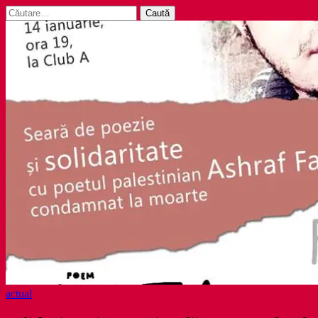
Caută
după:
actual