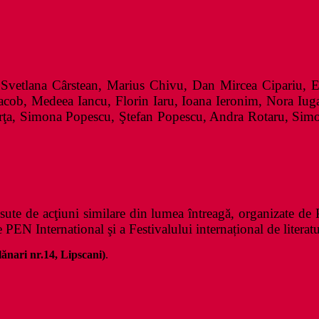
, Svetlana Cârstean, Marius Chivu, Dan Mircea Cipariu, 
cob, Medeea Iancu, Florin Iaru, Ioana Ieronim, Nora Iuga
ţa, Simona Popescu, Ştefan Popescu, Andra Rotaru, Simona
e de acţiuni similare din lumea întreagă, organizate de PE
EN International şi a Festivalului internațional de literatu
lănari nr.14, Lipscani)
.