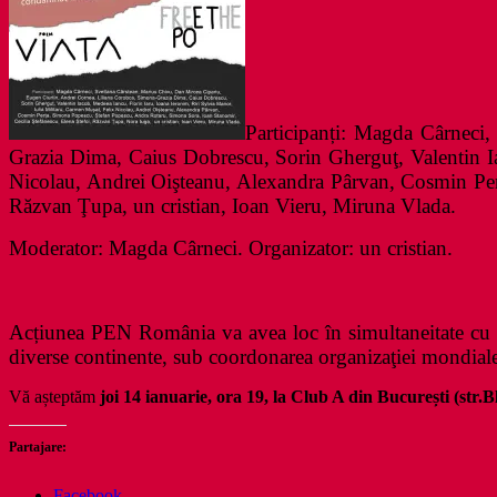
Participanți: Magda Cârneci
Grazia Dima, Caius Dobrescu, Sorin Gherguţ, Valentin Ia
Nicolau, Andrei Oişteanu, Alexandra Pârvan, Cosmin Per
Răzvan Ţupa, un cristian, Ioan Vieru, Miruna Vlada.
Moderator: Magda Cârneci. Organizator: un cristian.
Acțiunea PEN România va avea loc în simultaneitate cu sut
diverse continente, sub coordonarea organizaţiei mondiale P
Vă așteptăm
joi 14 ianuarie, ora 19, la Club A din București (str.B
Partajare:
Facebook