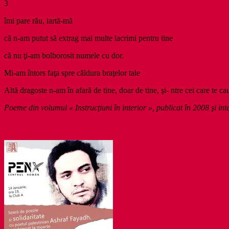
3
îmi pare rău, iartă-mă
că n-am putut să extrag mai multe lacrimi pentru tine
că nu ţi-am bolborosit numele cu dor.
Mi-am întors faţa spre căldura braţelor tale
Altă dragoste n-am în afară de tine, doar de tine, şi- ntre cei care te ca
Poeme din volumul « Instrucţiuni în interior », publicat în 2008 şi