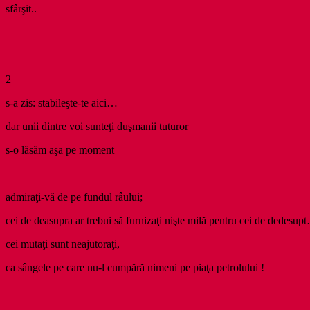
sfârşit..
2
s-a zis: stabileşte-te aici…
dar unii dintre voi sunteţi duşmanii tuturor
s-o lăsăm aşa pe moment
admiraţi-vă de pe fundul râului;
cei de deasupra ar trebui să furnizaţi nişte milă pentru cei de dedesup
cei mutaţi sunt neajutoraţi,
ca sângele pe care nu-l cumpără nimeni pe piaţa petrolului !