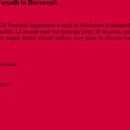
Fayadh la Bucureşti
EN România organizează o seară de solidaritate și literatur
dită. La această seară vor participa peste 30 de poeţi, proza
 asupra acestei situații teribile, care pune în discuţie val
să în urmă
unecă,