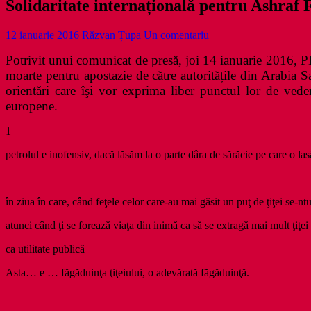
Solidaritate internațională pentru Ashraf 
12 ianuarie 2016
Răzvan Țupa
Un comentariu
Potrivit unui comunicat de presă, joi 14 ianuarie 2016, P
moarte pentru apostazie de către autoritățile din Arabia Sau
orientări care îşi vor exprima liber punctul lor de vedere
europene.
1
petrolul e inofensiv, dacă lăsăm la o parte dâra de sărăcie pe care o la
în ziua în care, când feţele celor care-au mai găsit un puţ de ţiţei se-nt
atunci când ţi se forează viaţa din inimă ca să se extragă mai mult ţiţei
ca utilitate publică
Asta… e … făgăduinţa ţiţeiului, o adevărată făgăduinţă.