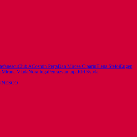
tefanescu
Club A
Cosmin Perţa
Dan Mircea Cipariu
Elena Stefoi
Eugen
u
Miruna Vlada
Nora Iuga
Pen
razvan tupa
Riri Sylvia
rii UNESCO