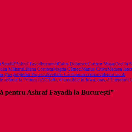
 Saudită
Ashraf Fayad
bucuresti
Caius Dobrescu
Carmen Muşat
Cecilia S
Iulia Militaru
Liliana Corobca
Magda Cârneci
Marius Chivu
Medeea Ianc
in ghergut
Ștefan Popescu
Svetlana Cârstean
un cristian
valentin iacob
e apărute la Editura frACTalia, disponibile în Iowa, oraş al Literatu
lă pentru Ashraf Fayadh la Bucureşti”