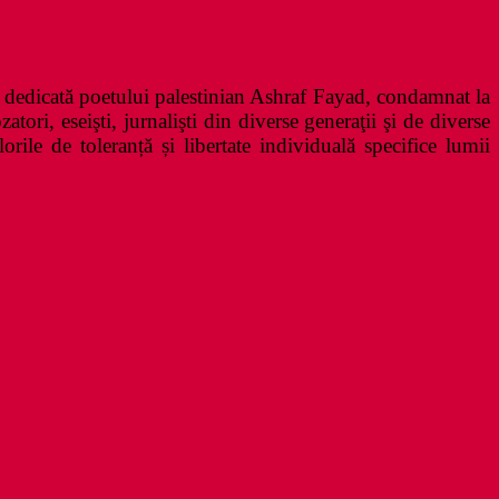
ă dedicată poetului palestinian Ashraf Fayad, condamnat la
tori, eseişti, jurnalişti din diverse generaţii şi de diverse
orile de toleranță și libertate individuală specifice lumii