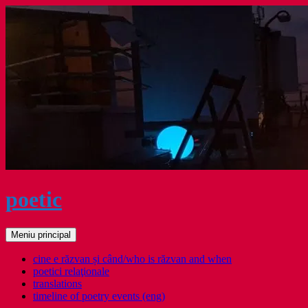
Sari
la
conținut
poetic
Caută
Meniu principal
cine e răzvan și când/who is răzvan and when
poetici relaţionale
translations
timeline of poetry events (eng)