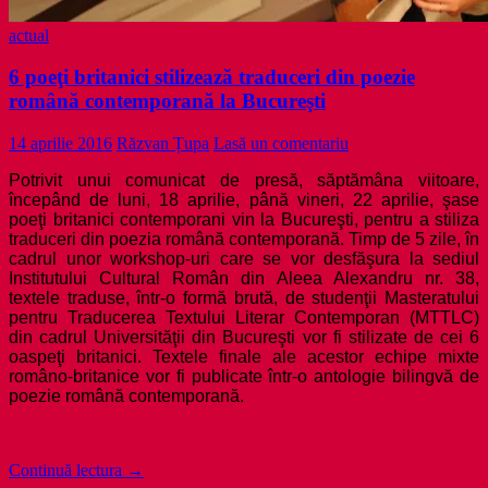
actual
6 poeţi britanici stilizează traduceri din poezie
română contemporană la Bucureşti
14 aprilie 2016
Răzvan Țupa
Lasă un comentariu
Potrivit unui comunicat de presă, săptămâna viitoare,
începând de luni, 18 aprilie, până vineri, 22 aprilie, şase
poeţi britanici contemporani vin la Bucureşti, pentru a stiliza
traduceri din poezia română contemporană. Timp de 5 zile, în
cadrul unor workshop-uri care se vor desfăşura la sediul
Institutului Cultural Român din Aleea Alexandru nr. 38,
textele traduse, într-o formă brută, de studenţii Masteratului
pentru Traducerea Textului Literar Contemporan (MTTLC)
din cadrul Universităţii din Bucureşti vor fi stilizate de cei 6
oaspeţi britanici. Textele finale ale acestor echipe mixte
româno-britanice vor fi publicate într-o antologie bilingvă de
poezie română contemporană.
6
Continuă lectura
→