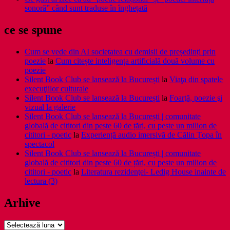
sonoră” când sunt traduse în înghețată
ce se spune
Cum se vede din AI societatea cu demisii de președinți prin
poezie
la
Cum citește inteligența artificială două volume cu
poezie
Silent Book Club se lansează la București
la
Viaţa din spatele
execuţiilor culturale
Silent Book Club se lansează la București
la
Foarţă, poezie şi
vizual la galerie
Silent Book Club se lansează la București | comunitate
globală de cititori din peste 60 de țări, cu peste un milion de
cititori - poetic
la
Experiență audio imersivă de Călin Țopa în
spectacol
Silent Book Club se lansează la București | comunitate
globală de cititori din peste 60 de țări, cu peste un milion de
cititori - poetic
la
Literatura rezidenţei- Ledig House inainte de
lectura (3)
Arhive
Arhive