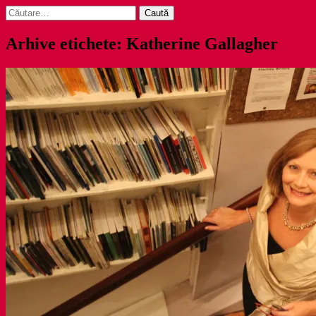
Caută
după:
Arhive etichete: Katherine Gallagher