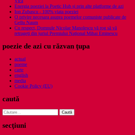
Vică
Energia poeziei la Poetic Hub și prin alte platforme de azi
Ion Zubascu - 100% viata poeziei
O privire necesara asupra poemelor comuniste publicate de
Gellu Naum
Cu respect, Domnule Nicolae Manolescu vă rog să vă
retrageţi din juriul Premiului Naţional Mihai Eminescu
poezie de azi cu răzvan ţupa
actual
poeme
carte
english
media
Cookie Policy (EU)
caută
Caută
după:
secţiuni