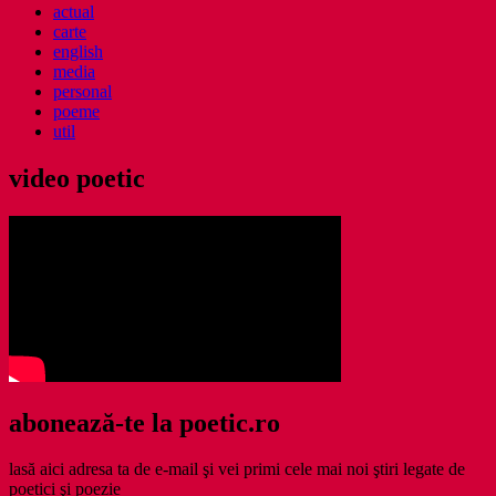
actual
carte
english
media
personal
poeme
util
video poetic
abonează-te la poetic.ro
lasă aici adresa ta de e-mail şi vei primi cele mai noi ştiri legate de
poetici şi poezie