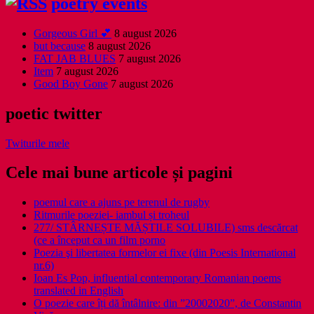
poetry events
Gorgeous Girl 💕
8 august 2026
but because
8 august 2026
FAT JAB BLUES
7 august 2026
Item
7 august 2026
Good Boy Gone
7 august 2026
poetic twitter
Twiturile mele
Cele mai bune articole și pagini
poemul care a ajuns pe terenul de rugby
Ritmurile poeziei- iambul și troheul
277/ STÂRNEȘTE MĂȘTILE SOLUBILE) sms descărcat
(ce a început ca un film porno
Poezia şi libertatea formelor ei fixe (din Poesis International
nr.6)
Ioan Es Pop, influential contemporary Romanian poems
translated in English
O poezie care îți dă întâlnire: din ”20002020”, de Constantin