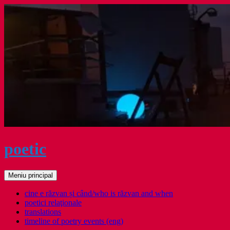
Sari
la
conținut
poetic
Caută
Meniu principal
cine e răzvan și când/who is răzvan and when
poetici relaţionale
translations
timeline of poetry events (eng)