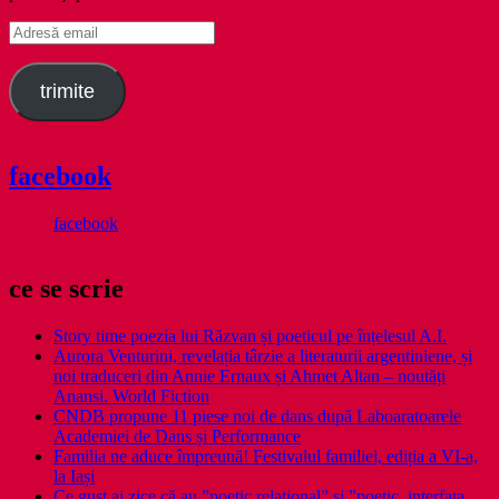
Adresă
email
trimite
facebook
facebook
ce se scrie
Story time poezia lui Răzvan și poeticul pe înțelesul A.I.
Aurora Venturini, revelația târzie a literaturii argentiniene, și
noi traduceri din Annie Ernaux și Ahmet Altan – noutăți
Anansi. World Fiction
CNDB propune 11 piese noi de dans după Laboaratoarele
Academiei de Dans și Performance
Familia ne aduce împreună! Festivalul familiei, ediția a VI-a,
la Iași
Ce gust ai zice că au ”poetic relațional” și ”poetic. interfața