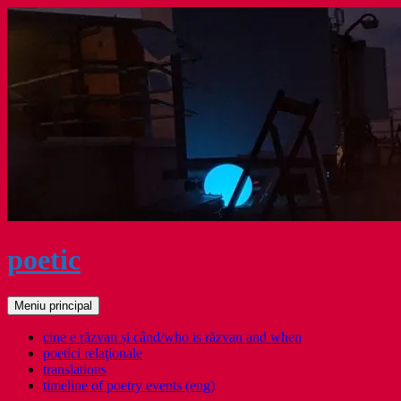
Sari
la
conținut
poetic
Caută
Meniu principal
cine e răzvan și când/who is răzvan and when
poetici relaţionale
translations
timeline of poetry events (eng)