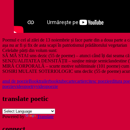
Poemul e cel al zilei de 13 noiembrie și face parte din a doua parte
așa nu ar fi și fix de asta scapi în patriotismul prădătorului vegetarian
Celelalte părți din volum sunt:
SĂ MĂ STAI sms dezic (55 de poeme) – atunci când îți dai seama că or
SENZUALITATEA DENSITĂȚII – susține miraje semiclandestine (55 de 
MIRĂ CORPORALĂ – scurte motive subliminale (101 poeme) cum te v
SOSIRI MULATE SOTERIOLOGIC sms declic (55 de poeme) acum cât ț
anul de poezie
Booktrailer
booktube
carte
cartier
citesc poezie
editura poe
poezie
videopoetry
videopoezie
translate poetic
Powered by
Translate
connect