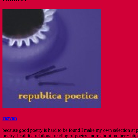
razvan
because good poetry is hard to be found I make my own selection at po
poetry. I call it a relational reading of poetry. more about me here: http