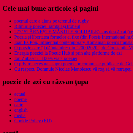
Cele mai bune articole și pagini
poemul care a ajuns pe terenul de rugby
Ritmurile poeziei- iambul și troheul
277/ STÂRNEȘTE MĂȘTILE SOLUBILE) sms descărcat (ce a î
Poezia şi libertatea formelor ei fixe (din Poesis International nr.
Ioan Es Pop, influential contemporary Romanian poems translat
O poezie care îți dă întâlnire: din ”20002020”, de Constantin V
Energia poeziei la Poetic Hub și prin alte platforme de azi
Ion Zubascu - 100% viata poeziei
O privire necesara asupra poemelor comuniste publicate de Ge
Cu respect, Domnule Nicolae Manolescu vă rog să vă retrageţi 
poezie de azi cu răzvan ţupa
actual
poeme
carte
english
media
Cookie Policy (EU)