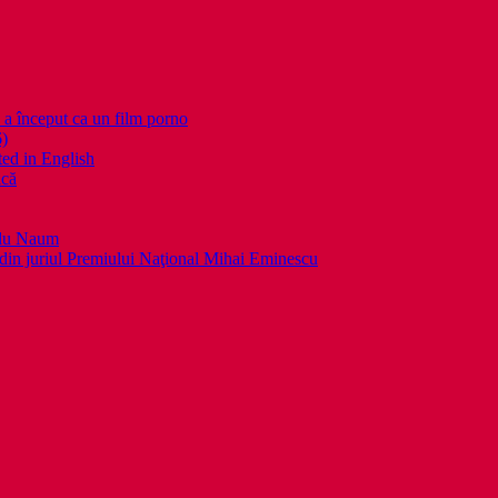
nceput ca un film porno
6)
ed in English
ică
llu Naum
din juriul Premiului Naţional Mihai Eminescu