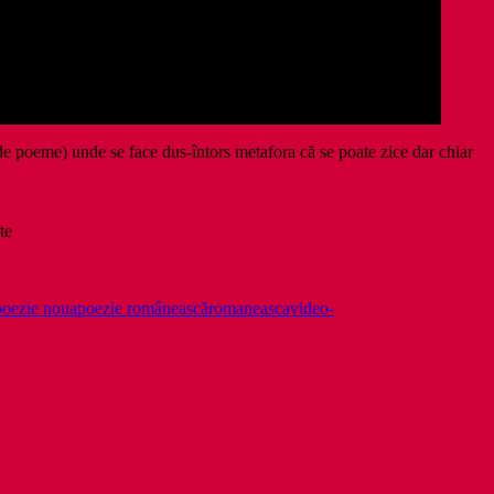
e poeme) unde se face dus-întors metafora că se poate zice dar chiar
te
poezie noua
poezie românească
romaneasca
video-