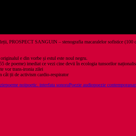
 a cărții, PROSPECT SANGUIN – stenografia macaralelor sofistice (100 d
iginalul e din vorbe și estul este noul negru.
poeme) imediat ce vezi cine devii în ecologia tunsorilor naționalis
or trans-ironia zilei
ii de activism cardio-respirator
zie
poeme noi
poetic. interfata sonora
Poezie audio
poezie contemporana