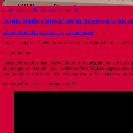
actual
,
carte
,
media
,
personal
,
poeme
,
util
„poetic. interfața sonoră” iese cu videopoem la tine d
14 noiembrie 2022
Răzvan Țupa
Un comentariu
Uite că-ți șoptește ”Poetic. interfața sonoră” la Editura Cartier, c
Lectura începe cu…
„pachetele sunt destinația derivei pentru o vreme graba cu care parcurg 
se pune pentru că atunci chiar credeam a făcut după cu sugestia unei i
linia de plutire pentru bărcuțele hematoamelor au fost sincere la moment
Și continuă în „poetic: interfața sonoră”: