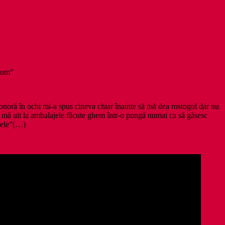
olum”
 sonoră în ochi mi-a spus cineva chiar înainte să mă dea rostogol dar nu
i mă uit la ambalajele făcute ghem într-o pungă numai ca să găsesc
ltele”(…)