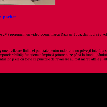
in pachet
are zice „Vă propunem un video poem, marca Răzvan Țupa, din noul său v
unele zile are liniile ei punctate pentru îndoire tu nu priveşti interfața
mponderabilități funcționale împinsă printre buze până în fundul gâtulu
ul lor şi ele cu toate că punctele de revărsare au fost mereu altele şi a