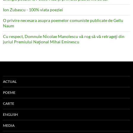
Ion Zubascu - 100% viata poeziei
O privire necesara asupra poemelor comuniste publicate de Gellu
Naum
Cu respect, Domnule Nicolae Manolescu vă rog să vă retrageţi din
juriul Premiului Naţional Mihai Eminescu
ACTUAL
POEME
CARTE
ENGLISH
MEDIA