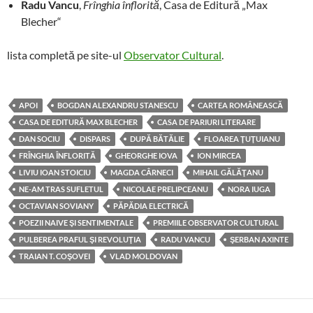
Radu Vancu
,
Frînghia înflorită
, Casa de Editură „Max
Blecher“
lista completă pe site-ul
Observator Cultural
.
APOI
BOGDAN ALEXANDRU STANESCU
CARTEA ROMÂNEASCĂ
CASA DE EDITURĂ MAX BLECHER
CASA DE PARIURI LITERARE
DAN SOCIU
DISPARS
DUPĂ BĂTĂLIE
FLOAREA ŢUŢUIANU
FRÎNGHIA ÎNFLORITĂ
GHEORGHE IOVA
ION MIRCEA
LIVIU IOAN STOICIU
MAGDA CÂRNECI
MIHAIL GĂLĂŢANU
NE-AM TRAS SUFLETUL
NICOLAE PRELIPCEANU
NORA IUGA
OCTAVIAN SOVIANY
PĂPĂDIA ELECTRICĂ
POEZII NAIVE ŞI SENTIMENTALE
PREMIILE OBSERVATOR CULTURAL
PULBEREA PRAFUL ŞI REVOLUŢIA
RADU VANCU
ŞERBAN AXINTE
TRAIAN T. COŞOVEI
VLAD MOLDOVAN