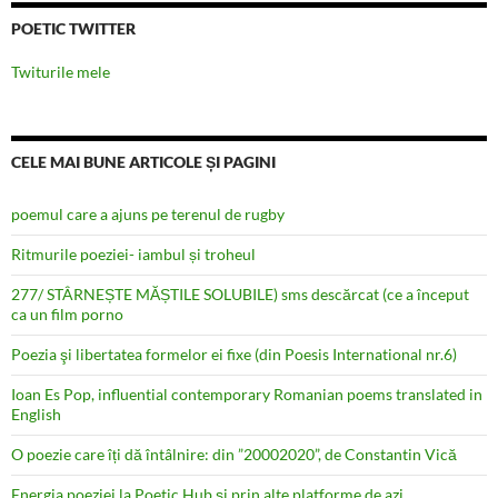
POETIC TWITTER
Twiturile mele
CELE MAI BUNE ARTICOLE ȘI PAGINI
poemul care a ajuns pe terenul de rugby
Ritmurile poeziei- iambul și troheul
277/ STÂRNEȘTE MĂȘTILE SOLUBILE) sms descărcat (ce a început
ca un film porno
Poezia şi libertatea formelor ei fixe (din Poesis International nr.6)
Ioan Es Pop, influential contemporary Romanian poems translated in
English
O poezie care îți dă întâlnire: din ”20002020”, de Constantin Vică
Energia poeziei la Poetic Hub și prin alte platforme de azi