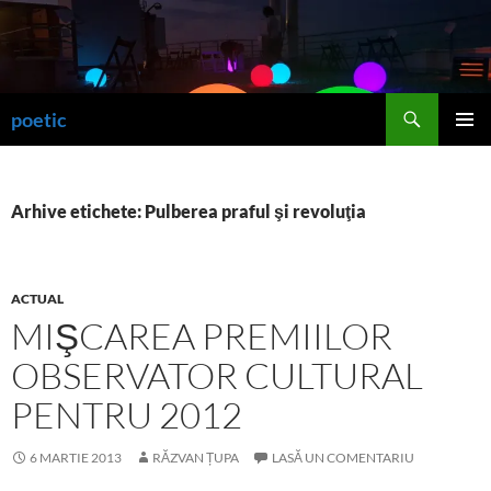
Sari
la
conținut
Caută
poetic
MENIU
PRINCI
Arhive etichete: Pulberea praful şi revoluţia
ACTUAL
MIŞCAREA PREMIILOR
OBSERVATOR CULTURAL
PENTRU 2012
6 MARTIE 2013
RĂZVAN ȚUPA
LASĂ UN COMENTARIU