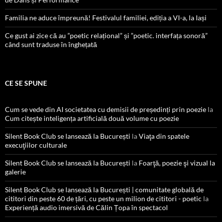
Familia ne aduce împreună! Festivalul familiei, ediția a VI-a, la Iași
Ce gust ai zice că au ”poetic relațional” și ”poetic. interfața sonoră”
când sunt traduse în înghețată
CE SE SPUNE
Cum se vede din AI societatea cu demisii de președinți prin poezie
la
Cum citește inteligența artificială două volume cu poezie
Silent Book Club se lansează la București
la
Viaţa din spatele
execuţiilor culturale
Silent Book Club se lansează la București
la
Foarţă, poezie şi vizual la
galerie
Silent Book Club se lansează la București | comunitate globală de
cititori din peste 60 de țări, cu peste un milion de cititori - poetic
la
Experiență audio imersivă de Călin Țopa în spectacol