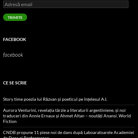
Adresă
email
TRIMITE
FACEBOOK
facebook
CE SE SCRIE
Story time poezia lui Răzvan și poeticul pe înțelesul A.I.
Aurora Venturini, revelația târzie a literaturii argentiniene, și noi
traduceri din Annie Ernaux și Ahmet Altan – noutăți Anansi. World
Fiction
CNDB propune 11 piese noi de dans după Laboaratoarele Academiei
de Dans și Performance