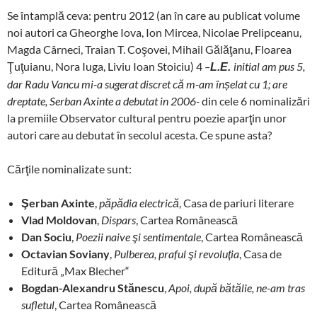
Se întamplă ceva: pentru 2012 (an în care au publicat volume
noi autori ca Gheorghe Iova, Ion Mircea, Nicolae Prelipceanu,
Magda Cârneci, Traian T. Coşovei, Mihail Gălăţanu, Floarea
Ţuţuianu, Nora Iuga, Liviu Ioan Stoiciu) 4
–
initial am pus 5,
L.E.
dar Radu Vancu mi-a sugerat discret că m-am înșelat cu 1; are
dreptate, Serban Axinte a debutat in 2006-
din cele 6 nominalizări
la premiile Observator cultural pentru poezie aparţin unor
autori care au debutat în secolul acesta. Ce spune asta?
Cărţile nominalizate sunt:
Şerban Axinte
,
păpădia electrică
, Casa de pariuri literare
Vlad Moldovan
,
Dispars
, Cartea Românească
Dan Sociu
,
Poezii naive şi sentimentale
, Cartea Românească
Octavian Soviany
,
Pulberea, praful şi revoluţia
, Casa de
Editură „Max Blecher“
Bogdan-Alexandru Stănescu
,
Apoi, după bătălie, ne-am tras
sufletul
, Cartea Românească