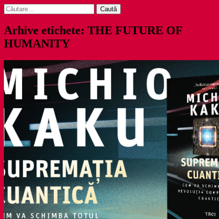
Caută
după:
Arhive etichete: THE FUTURE OF
HUMANITY