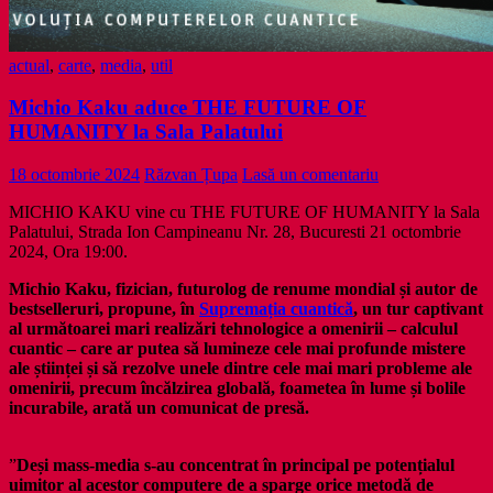
actual
,
carte
,
media
,
util
Michio Kaku aduce THE FUTURE OF
HUMANITY la Sala Palatului
18 octombrie 2024
Răzvan Țupa
Lasă un comentariu
MICHIO KAKU vine cu THE FUTURE OF HUMANITY la Sala
Palatului, Strada Ion Campineanu Nr. 28, Bucuresti 21 octombrie
2024, Ora 19:00.
Michio Kaku, fizician, futurolog de renume mondial și autor de
bestselleruri, propune, în
Supremația cuantică
, un tur captivant
al următoarei mari realizări tehnologice a omenirii – calculul
cuantic – care ar putea să lumineze cele mai profunde mistere
ale științei și să rezolve unele dintre cele mai mari probleme ale
omenirii, precum încălzirea globală, foametea în lume și bolile
incurabile, arată un comunicat de presă.
”
Deși mass-media s-au concentrat în principal pe potențialul
uimitor al acestor computere de a sparge orice metodă de