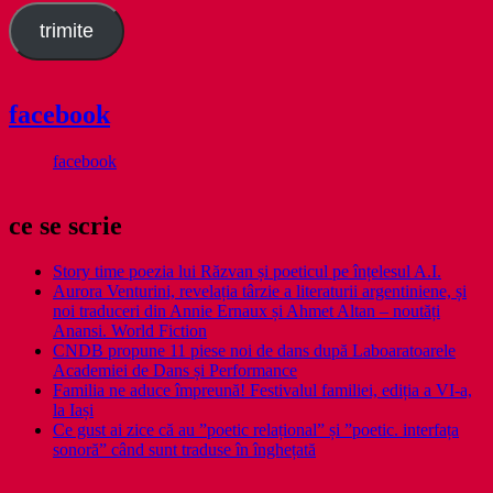
trimite
facebook
facebook
ce se scrie
Story time poezia lui Răzvan și poeticul pe înțelesul A.I.
Aurora Venturini, revelația târzie a literaturii argentiniene, și
noi traduceri din Annie Ernaux și Ahmet Altan – noutăți
Anansi. World Fiction
CNDB propune 11 piese noi de dans după Laboaratoarele
Academiei de Dans și Performance
Familia ne aduce împreună! Festivalul familiei, ediția a VI-a,
la Iași
Ce gust ai zice că au ”poetic relațional” și ”poetic. interfața
sonoră” când sunt traduse în înghețată