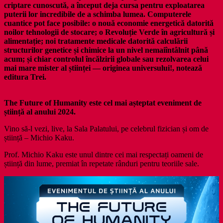
criptare cunoscută, a început deja cursa pentru exploatarea
puterii lor incredibile de a schimba lumea. Computerele
cuantice pot face posibile: o nouă economie energetică datorită
noilor tehnologii de stocare; o Revoluție Verde în agricultură și
alimentație; noi tratamente medicale datorită calculării
structurilor genetice și chimice la un nivel nemaiîntâlnit până
acum; și chiar controlul încălzirii globale sau rezolvarea celui
mai mare mister al științei — originea universului!, notează
editura Trei.
The Future of Humanity este cel mai așteptat eveniment de
știință al anului 2024.
Vino să-l vezi, live, la Sala Palatului, pe celebrul fizician și om de
știință – Michio Kaku.
Prof. Michio Kaku este unul dintre cei mai respectați oameni de
știință din lume, premiat în repetate rânduri pentru teoriile sale.