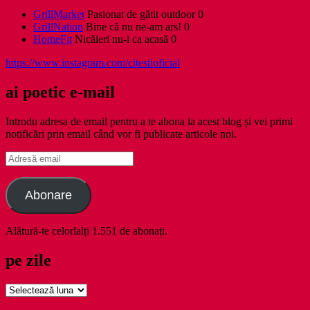
GrillMarket
Pasionat de gătit outdoor 0
GrillNation
Bine că nu ne-am ars! 0
HomeFit
Nicăieri nu-i ca acasă 0
https://www.instagram.com/citestioficial
ai poetic e-mail
Introdu adresa de email pentru a te abona la acest blog și vei primi
notificări prin email când vor fi publicate articole noi.
Adresă
email
Abonare
Alătură-te celorlalți 1.551 de abonați.
pe zile
pe
zile