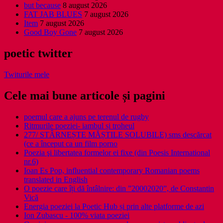
but because
8 august 2026
FAT JAB BLUES
7 august 2026
Item
7 august 2026
Good Boy Gone
7 august 2026
poetic twitter
Twiturile mele
Cele mai bune articole și pagini
poemul care a ajuns pe terenul de rugby
Ritmurile poeziei- iambul și troheul
277/ STÂRNEȘTE MĂȘTILE SOLUBILE) sms descărcat
(ce a început ca un film porno
Poezia şi libertatea formelor ei fixe (din Poesis International
nr.6)
Ioan Es Pop, influential contemporary Romanian poems
translated in English
O poezie care îți dă întâlnire: din ”20002020”, de Constantin
Vică
Energia poeziei la Poetic Hub și prin alte platforme de azi
Ion Zubascu - 100% viata poeziei