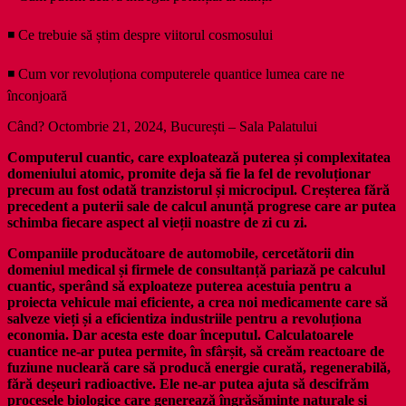
◾ Ce trebuie să știm despre viitorul cosmosului
◾ Cum vor revoluționa computerele quantice lumea care ne
înconjoară
Când? Octombrie 21, 2024, București – Sala Palatului
Computerul cuantic, care exploatează puterea și complexitatea
domeniului atomic, promite deja să fie la fel de revoluționar
precum au fost odată tranzistorul și microcipul. Creșterea fără
precedent a puterii sale de calcul anunță progrese care ar putea
schimba fiecare aspect al vieții noastre de zi cu zi.
Companiile producătoare de automobile, cercetătorii din
domeniul medical și firmele de consultanță pariază pe calculul
cuantic, sperând să exploateze puterea acestuia pentru a
proiecta vehicule mai eficiente, a crea noi medicamente care să
salveze vieți și a eficientiza industriile pentru a revoluționa
economia. Dar acesta este doar începutul. Calculatoarele
cuantice ne-ar putea permite, în sfârșit, să creăm reactoare de
fuziune nucleară care să producă energie curată, regenerabilă,
fără deșeuri radioactive. Ele ne-ar putea ajuta să descifrăm
procesele biologice care generează îngrășăminte naturale și