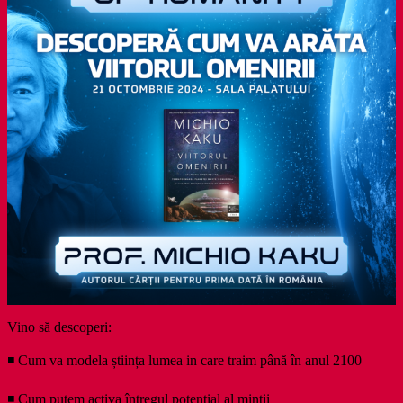
Vino să descoperi:
◾ Cum va modela știința lumea in care traim până în anul 2100
◾ Cum putem activa întregul potențial al minții