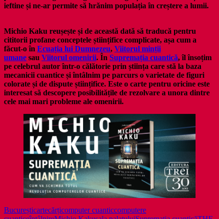
ieftine și ne-ar permite să hrănim populația în creștere a lumii.
Michio Kaku
reușește și de această dată să traducă pentru
cititorii profane conceptele științifice complicate, așa cum a
făcut-o în
Ecuația lui Dumnezeu
,
Viitorul minții
umane
sau
Viitorul omenirii
. În
Supremația cuantică
, îl însoțim
pe celebrul autor într-o călătorie prin știința care stă la baza
mecanicii cuantice și întâlnim pe parcurs o varietate de figuri
colorate și de dispute științifice. Este o carte pentru oricine este
interesat să descopere posibilitățile de rezolvare a unora dintre
cele mai mari probleme ale omenirii.
București
carte
cărți
computer cuantic
computere
cuantice
întâlnire
Michio Kaku
sala palatului
Supremația cuantică
THE