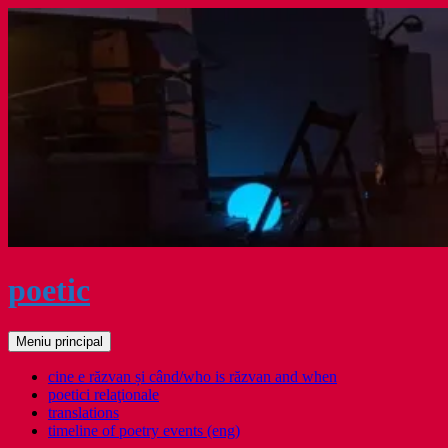
Sari
la
conținut
poetic
Caută
Meniu principal
cine e răzvan și când/who is răzvan and when
poetici relaţionale
translations
timeline of poetry events (eng)