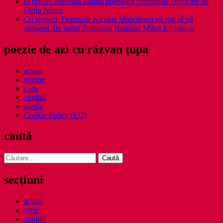
O privire necesara asupra poemelor comuniste publicate de
Gellu Naum
Cu respect, Domnule Nicolae Manolescu vă rog să vă
retrageţi din juriul Premiului Naţional Mihai Eminescu
poezie de azi cu răzvan ţupa
actual
poeme
carte
english
media
Cookie Policy (EU)
caută
Caută
după:
secţiuni
actual
carte
english