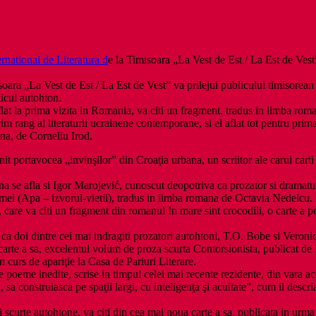
ernational de Literatura d
e la Timisoara „La Vest de Est / La Est de Ve
isoara „La Vest de Est / La Est de Vest” va prilejui publicului timisorean
licul autohton.
 aflat la prima vizita in Romania, va citi un fragment, tradus in limba r
rim rang al literaturii ucrainene contemporane, si el aflat tot pentru p
na, de Corneliu Irod.
enit portavocea „invinşilor” din Croaţia urbana, un scriitor ale carui car
omana se afla si Igor Marojević, cunoscut deopotriva ca prozator si dramatu
mei (Apa – izvorul-vietii), tradus in limba romana de Octavia Nedelcu.
, care va citi un fragment din romanul In mare sint crocodili, o carte a pe
ca doi dintre cei mai indragiti prozatori autohtoni, T.O. Bobe si Veronica
carte a sa, excelentul volum de proza scurta Contorsionista, publicat de
curs de apariţie la Casa de Pariuri Literare.
e poeme inedite, scrise in timpul celei mai recente rezidente, din vara a
ni, sa construiasca pe spaţii largi, cu inteligenţa şi acuitate”, cum il de
scurte autohtone, va citi din cea mai noua carte a sa, publicata in urma