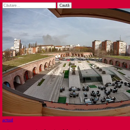
Caută
după:
actual