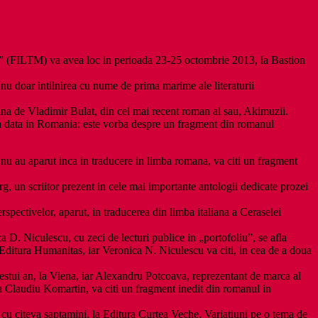
st” (FILTM) va avea loc in perioada 23-25 octombrie 2013, la Bastion
 nu doar intilnirea cu nume de prima marime ale literaturii
omana de Vladimir Bulat, din cel mai recent roman al sau, Akimuzii.
rima data in Romania: este vorba despre un fragment din romanul
ti nu au aparut inca in traducere in limba romana, va citi un fragment
rg, un scriitor prezent in cele mai importante antologii dedicate prozei
rspectivelor, aparut, in traducerea din limba italiana a Ceraselei
 D. Niculescu, cu zeci de lecturi publice in „portofoliu”, se afla
 Editura Humanitas, iar Veronica N. Niculescu va citi, in cea de a doua
cestui an, la Viena, iar Alexandru Potcoava, reprezentant de marca al
scria Claudiu Komartin, va citi un fragment inedit din romanul in
 cu citeva saptamini, la Editura Curtea Veche, Variatiuni pe o tema de