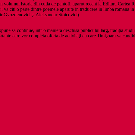
din volumul Istoria din cutia de pantofi, aparut recent la Editura Cartea
va citi o parte dintre poemele aparute in traducere in limba romana in 
ir Gvozdenovici şi Aleksandar Stoicovici).
pune sa continue, intr-o maniera deschisa publicului larg, tradiţia studi
tante care vor completa oferta de activitaţi cu care Timişoara va candida