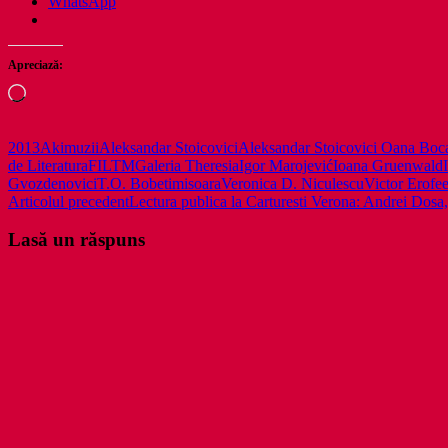
WhatsApp
Apreciază:
Încarc...
2013
Akimuzii
Aleksandar Stoicovici
Aleksandar Stoicovici Oana Boc
de Literatura
FILTM
Galeria Theresia
Igor Marojević
Ioana Gruenwald
Gvozdenovici
T.O. Bobe
timisoara
Veronica D. Niculescu
Victor Erofe
Navigare
Articolul precedent
Lectura publica la Carturesti Verona: Andrei Dos
în
Lasă un răspuns
articole