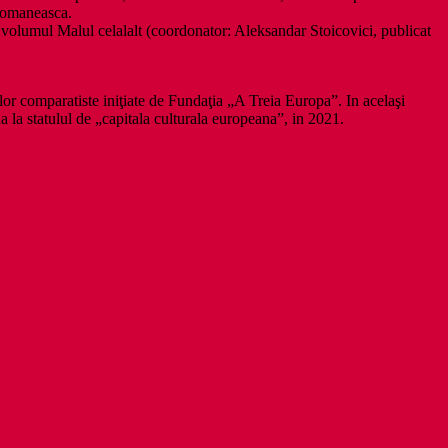
 Romaneasca.
volumul Malul celalalt (coordonator: Aleksandar Stoicovici, publicat
ilor comparatiste iniţiate de Fundaţia „A Treia Europa”. In acelaşi
 la statulul de „capitala culturala europeana”, in 2021.