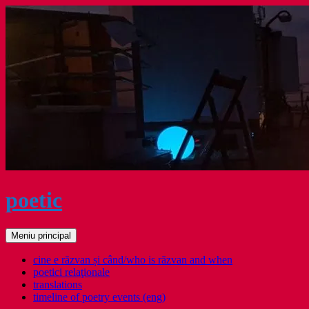
Sari
la
conținut
poetic
Caută
Meniu principal
cine e răzvan și când/who is răzvan and when
poetici relaţionale
translations
timeline of poetry events (eng)