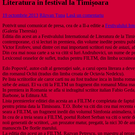
Literatura in festival la Timișoara
19 octombrie 2013
Răzvan Țupa
Lasă un comentariu
Potrivit unui comunicat de presa, cea de a II-a editie a
Festivalului Int
(Galeria Theresia)
Editia din acest an a Festivalului International de Literatura de la Tim
contemporane, ci si lecturi in premiera, din volume inedite pentru pub
Victor Erofeev, unul dintre cei mai importanti scriitori rusi de astazi,
Din cea mai noua carte a sa va citit si Iuri Andruhovici, un nume de p
Lexiconul oraselor de suflet, tradus pentru FILTM, din limba ucrainea
Edo Popović, autor-cult al generaţiei sale, a carui opera literara a dev
din romanul Ochii (tradus din limba croata de Octavia Nedelcu).
Pe lista scriitorilor ale caror carti nu au fost traduse inca in limba r
sirbe de astazi. El va citi la FILTM un fragment din romanul Mina ma
In premiera in Romania se afla si indragitul scriitor italian Fabio Geda
Barbone, la Editura All.
Lista premierelor editiei din acesta an a FILTM e completata de faptul 
pentru prima data la Timisoara. T.O. Bobe va citi din cea mai recenta 
seara a FILTM, un fragment inedit din volumul Simfonia animaliera, in 
In cea de a treia seara a FILTM, poetul Robert Serban va citi o serie d
noii generatii de scriitori, „un prozator matur, pregatit, la nici 30 de a
manuscris De florile marului.
La editia din acest an a FILTM, Razvan Petrescu, un maestru al prozei 