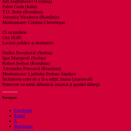
Iuri Andruhovîci (Ucraina)
Fabio Geda (Italia)
T.O. Bobe (România)
Veronica Niculescu (România)
Moderatoare: Cristina Chevereșan
25 octombrie
Ora 18.00
Lecturi publice și dezbatere:
Duško Novaković (Serbia)
Igor Marojević (Serbia)
Robert Șerban (România)
Alexandru Potcoavă (România)
Moderatoare: Ljubinka Perinac-Stankov
Închiderea celei de a II-a ediții: Ioana Gruenwald
Petrecere cu temă sîrbească: muzică și gustări sîrbești
Partajare:
Facebook
Email
X
Imprimare