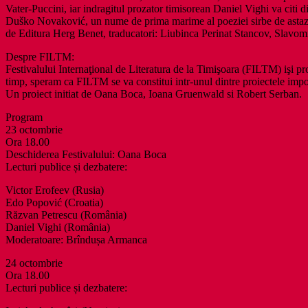
Vater-Puccini, iar indragitul prozator timisorean Daniel Vighi va citi 
Duško Novaković, un nume de prima marime al poeziei sirbe de astazi, 
de Editura Herg Benet, traducatori: Liubinca Perinat Stancov, Slavom
Despre FILTM:
Festivalului Internaţional de Literatura de la Timişoara (FILTM) işi pro
timp, speram ca FILTM se va constitui intr-unul dintre proiectele impor
Un proiect initiat de Oana Boca, Ioana Gruenwald si Robert Serban.
Program
23 octombrie
Ora 18.00
Deschiderea Festivalului: Oana Boca
Lecturi publice și dezbatere:
Victor Erofeev (Rusia)
Edo Popović (Croatia)
Răzvan Petrescu (România)
Daniel Vighi (România)
Moderatoare: Brîndușa Armanca
24 octombrie
Ora 18.00
Lecturi publice și dezbatere: