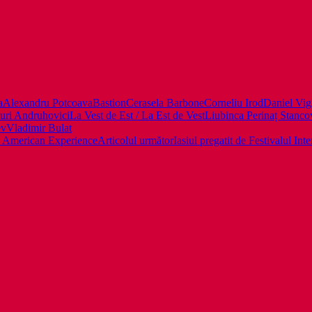
a
Alexandru Potcoava
Bastion
Cerasela Barbone
Corneliu Irod
Daniel Vig
Iuri Andruhovici
La Vest de Est / La Est de Vest
Liubinca Perinaț Stanco
ev
Vladimir Bulat
a, American Experience
Articolul următor
Iasiul pregatit de Festivalul Int