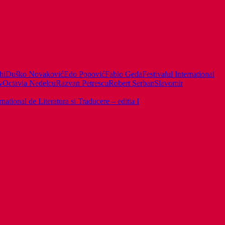
hi
Duško Novaković
Edo Popović
Fabio Geda
Festivalul International
v
Octavia Nedelcu
Razvan Petrescu
Robert Şerban
Slavomir
ernational de Literatura si Traducere – editia I