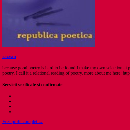
razvan
because good poetry is hard to be found I make my own selection at po
poetry. I call it a relational reading of poetry. more about me here: http
Servicii verificate și confirmate
Vezi profil complet →