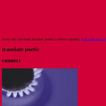
Acest site folosește Akismet pentru a reduce spamul.
Află cum sunt pro
translate poetic
connect