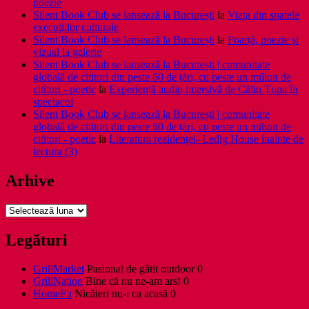
poezie
Silent Book Club se lansează la București
la
Viaţa din spatele
execuţiilor culturale
Silent Book Club se lansează la București
la
Foarţă, poezie şi
vizual la galerie
Silent Book Club se lansează la București | comunitate
globală de cititori din peste 60 de țări, cu peste un milion de
cititori - poetic
la
Experiență audio imersivă de Călin Țopa în
spectacol
Silent Book Club se lansează la București | comunitate
globală de cititori din peste 60 de țări, cu peste un milion de
cititori - poetic
la
Literatura rezidenţei- Ledig House inainte de
lectura (3)
Arhive
Arhive
Legături
GrillMarket
Pasionat de gătit outdoor 0
GrillNation
Bine că nu ne-am ars! 0
HomeFit
Nicăieri nu-i ca acasă 0