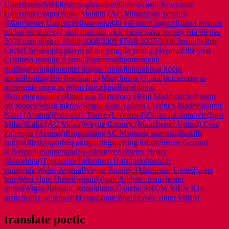
United
messi
Middlesbrough
nani
neville
newcastle
Newcastle
United
nike vapor
Paolo Maldini (AC Milan)
Paul Scholes
(Manchester Unitedcristiano ronaldo vid more tags:cristiano ronaldo
rocket ronaldo cr7 skill man.utd trick messi kaka rooney fifa 09 pes
2009 compilation 08/09 2008/2009 07/08 2007/2008 2
penalty
Petr
Cech(Chelsea)
pfa player of the year
pfa young player of the year
Cristiano ronaldo Arsenal
Portsmouth
portsmouth
reading
Portugal
premier league ronaldinho
rabona hocus
pocus
Reading
Rio Ferdinand (Manchester United)
rome
rome as
roma
rome roma as milan barcelona
Ronaldinho
(Barcelona)
rooney
Ruud van Nistelrooy (Real Madrid)
scholes
sent
off rooney
Sepak takraw
Sergio Kun Agüero (Atlético Madrid)Samir
Nasri (Arsenal)Fernando Torres (Liverpool)Zlatan Ibrahimovic(Inter
Milan)Kaká (AC Milan)Wayne Rooney (Manchester United) Cesc
Fabregas (Arsenal)Ronaldinho(AC M
setanta sports
skills
skills
andy
skillz
skysports
Spain
sporting
sporting lisbon
Steven Gerrard
(Liverpool)
Sunderland
Sweden
tevez
Thierry Henry
(Barcelona)
Togo
torres
Tottenham Hotspur
tottenham
spurs
vidic
Wales.Arsenal
Wayne Rooney (Machester United)
west
ham
West Ham United
wigan
Wigan Athletic. manchester
united
Wigan Athletic. Ronaldinho Gaucho SHOW MEN R10
manchester united
world cup
Zlatan Ibrahimovic (Inter Milan)
translate poetic