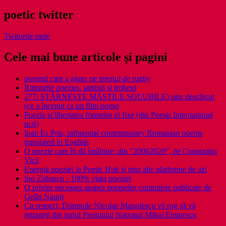
poetic twitter
Twiturile mele
Cele mai bune articole și pagini
poemul care a ajuns pe terenul de rugby
Ritmurile poeziei- iambul și troheul
277/ STÂRNEȘTE MĂȘTILE SOLUBILE) sms descărcat
(ce a început ca un film porno
Poezia şi libertatea formelor ei fixe (din Poesis International
nr.6)
Ioan Es Pop, influential contemporary Romanian poems
translated in English
O poezie care îți dă întâlnire: din ”20002020”, de Constantin
Vică
Energia poeziei la Poetic Hub și prin alte platforme de azi
Ion Zubascu - 100% viata poeziei
O privire necesara asupra poemelor comuniste publicate de
Gellu Naum
Cu respect, Domnule Nicolae Manolescu vă rog să vă
retrageţi din juriul Premiului Naţional Mihai Eminescu