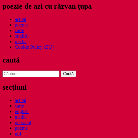
poezie de azi cu răzvan ţupa
actual
poeme
carte
english
media
Cookie Policy (EU)
caută
Caută
după:
secţiuni
actual
carte
english
media
personal
poeme
util