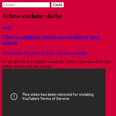
Caută
după:
Arhive etichete: derby
media
Liber la antologat versuri care ne lasă cu gura
căscată
29 februarie 2012
Răzvan Țupa
Lasă un comentariu
Ce aţi mai citit şi v-a uimit? Lasaţi aici câteva citate care să fie cum
vedeţi mai jos, dar din cuvinte.