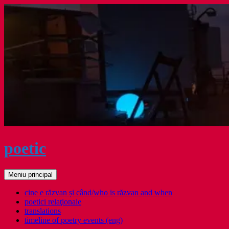
Sari
la
conținut
poetic
Caută
Meniu principal
cine e răzvan și când/who is răzvan and when
poetici relaţionale
translations
timeline of poetry events (eng)