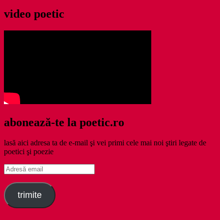
video poetic
abonează-te la poetic.ro
lasă aici adresa ta de e-mail şi vei primi cele mai noi ştiri legate de
poetici şi poezie
Adresă
email
trimite