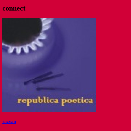
connect
razvan