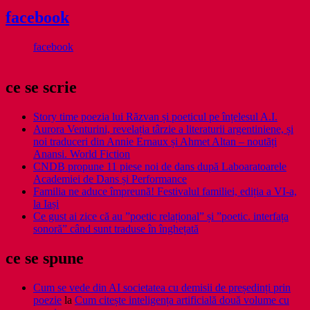
facebook
facebook
ce se scrie
Story time poezia lui Răzvan și poeticul pe înțelesul A.I.
Aurora Venturini, revelația târzie a literaturii argentiniene, și
noi traduceri din Annie Ernaux și Ahmet Altan – noutăți
Anansi. World Fiction
CNDB propune 11 piese noi de dans după Laboaratoarele
Academiei de Dans și Performance
Familia ne aduce împreună! Festivalul familiei, ediția a VI-a,
la Iași
Ce gust ai zice că au ”poetic relațional” și ”poetic. interfața
sonoră” când sunt traduse în înghețată
ce se spune
Cum se vede din AI societatea cu demisii de președinți prin
poezie
la
Cum citește inteligența artificială două volume cu