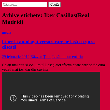
Caută
după:
Arhive etichete: Iker Casillas(Real
Madrid)
media
Liber la antologat versuri care ne lasă cu gura
căscată
29 februarie 2012
Răzvan Țupa
Lasă un comentariu
Ce aţi mai citit şi v-a uimit? Lasaţi aici câteva citate care să fie cum
vedeţi mai jos, dar din cuvinte.