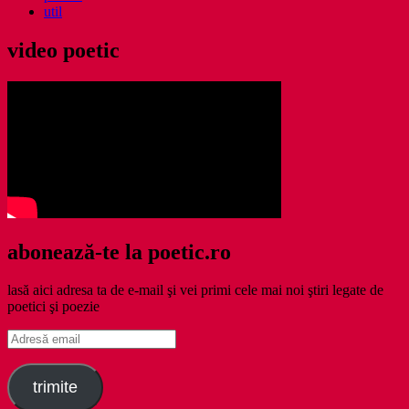
util
video poetic
abonează-te la poetic.ro
lasă aici adresa ta de e-mail şi vei primi cele mai noi ştiri legate de
poetici şi poezie
Adresă
email
trimite