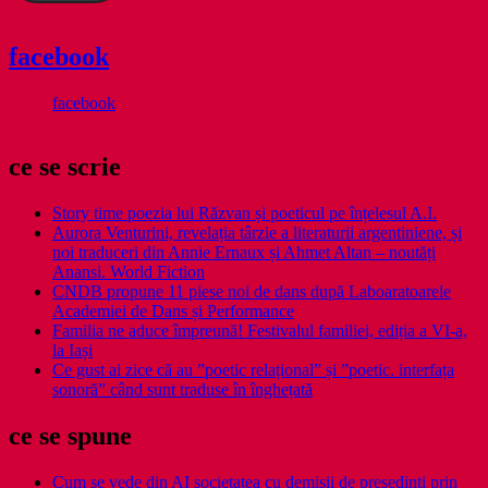
facebook
facebook
ce se scrie
Story time poezia lui Răzvan și poeticul pe înțelesul A.I.
Aurora Venturini, revelația târzie a literaturii argentiniene, și
noi traduceri din Annie Ernaux și Ahmet Altan – noutăți
Anansi. World Fiction
CNDB propune 11 piese noi de dans după Laboaratoarele
Academiei de Dans și Performance
Familia ne aduce împreună! Festivalul familiei, ediția a VI-a,
la Iași
Ce gust ai zice că au ”poetic relațional” și ”poetic. interfața
sonoră” când sunt traduse în înghețată
ce se spune
Cum se vede din AI societatea cu demisii de președinți prin