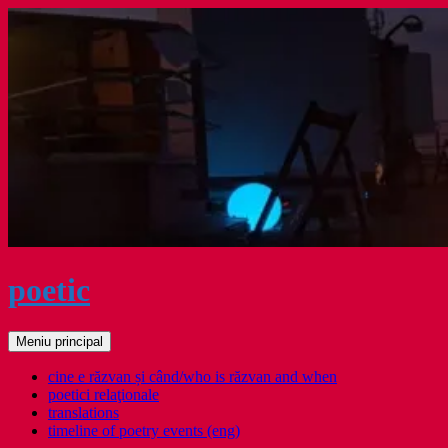
Sari
la
conținut
poetic
Caută
Meniu principal
cine e răzvan și când/who is răzvan and when
poetici relaţionale
translations
timeline of poetry events (eng)