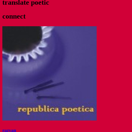
translate poetic
connect
razvan