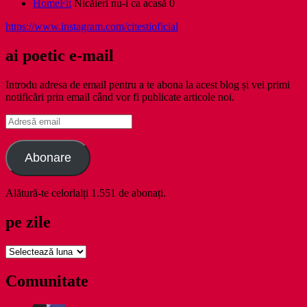
HomeFit
Nicăieri nu-i ca acasă 0
https://www.instagram.com/citestioficial
ai poetic e-mail
Introdu adresa de email pentru a te abona la acest blog și vei primi
notificări prin email când vor fi publicate articole noi.
Adresă
email
Abonare
Alătură-te celorlalți 1.551 de abonați.
pe zile
pe
zile
Comunitate