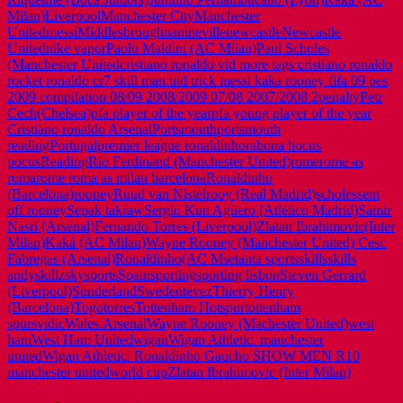
Milan)
Liverpool
Manchester City
Manchester
United
messi
Middlesbrough
nani
neville
newcastle
Newcastle
United
nike vapor
Paolo Maldini (AC Milan)
Paul Scholes
(Manchester Unitedcristiano ronaldo vid more tags:cristiano ronaldo
rocket ronaldo cr7 skill man.utd trick messi kaka rooney fifa 09 pes
2009 compilation 08/09 2008/2009 07/08 2007/2008 2
penalty
Petr
Cech(Chelsea)
pfa player of the year
pfa young player of the year
Cristiano ronaldo Arsenal
Portsmouth
portsmouth
reading
Portugal
premier league ronaldinho
rabona hocus
pocus
Reading
Rio Ferdinand (Manchester United)
rome
rome as
roma
rome roma as milan barcelona
Ronaldinho
(Barcelona)
rooney
Ruud van Nistelrooy (Real Madrid)
scholes
sent
off rooney
Sepak takraw
Sergio Kun Agüero (Atlético Madrid)Samir
Nasri (Arsenal)Fernando Torres (Liverpool)Zlatan Ibrahimovic(Inter
Milan)Kaká (AC Milan)Wayne Rooney (Manchester United) Cesc
Fabregas (Arsenal)Ronaldinho(AC M
setanta sports
skills
skills
andy
skillz
skysports
Spain
sporting
sporting lisbon
Steven Gerrard
(Liverpool)
Sunderland
Sweden
tevez
Thierry Henry
(Barcelona)
Togo
torres
Tottenham Hotspur
tottenham
spurs
vidic
Wales.Arsenal
Wayne Rooney (Machester United)
west
ham
West Ham United
wigan
Wigan Athletic. manchester
united
Wigan Athletic. Ronaldinho Gaucho SHOW MEN R10
manchester united
world cup
Zlatan Ibrahimovic (Inter Milan)