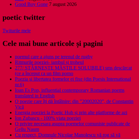
Good Boy Gone
7 august 2026
poetic twitter
Twiturile mele
Cele mai bune articole și pagini
poemul care a ajuns pe terenul de rugby
Ritmurile poeziei- iambul și troheul
277/ STÂRNEȘTE MĂȘTILE SOLUBILE) sms descărcat
(ce a început ca un film porno
Poezia şi libertatea formelor ei fixe (din Poesis International
nr.6)
Ioan Es Pop, influential contemporary Romanian poems
translated in English
O poezie care îți dă întâlnire: din ”20002020”, de Constantin
Vică
Energia poeziei la Poetic Hub și prin alte platforme de azi
Ion Zubascu - 100% viata poeziei
O privire necesara asupra poemelor comuniste publicate de
Gellu Naum
Cu respect, Domnule Nicolae Manolescu vă rog să vă