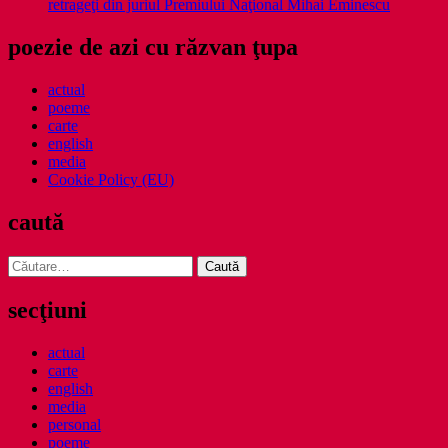
retrageţi din juriul Premiului Naţional Mihai Eminescu
poezie de azi cu răzvan ţupa
actual
poeme
carte
english
media
Cookie Policy (EU)
caută
Caută
după:
secţiuni
actual
carte
english
media
personal
poeme