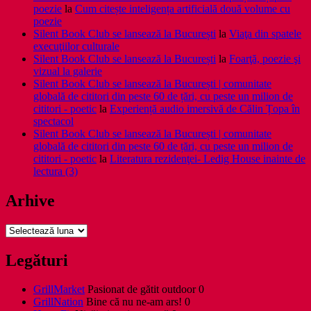
poezie
la
Cum citește inteligența artificială două volume cu
poezie
Silent Book Club se lansează la București
la
Viaţa din spatele
execuţiilor culturale
Silent Book Club se lansează la București
la
Foarţă, poezie şi
vizual la galerie
Silent Book Club se lansează la București | comunitate
globală de cititori din peste 60 de țări, cu peste un milion de
cititori - poetic
la
Experiență audio imersivă de Călin Țopa în
spectacol
Silent Book Club se lansează la București | comunitate
globală de cititori din peste 60 de țări, cu peste un milion de
cititori - poetic
la
Literatura rezidenţei- Ledig House inainte de
lectura (3)
Arhive
Arhive
Legături
GrillMarket
Pasionat de gătit outdoor 0
GrillNation
Bine că nu ne-am ars! 0