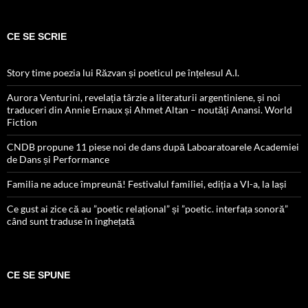
CE SE SCRIE
Story time poezia lui Răzvan și poeticul pe înțelesul A.I.
Aurora Venturini, revelația târzie a literaturii argentiniene, și noi
traduceri din Annie Ernaux și Ahmet Altan – noutăți Anansi. World
Fiction
CNDB propune 11 piese noi de dans după Laboaratoarele Academiei
de Dans și Performance
Familia ne aduce împreună! Festivalul familiei, ediția a VI-a, la Iași
Ce gust ai zice că au ”poetic relațional” și ”poetic. interfața sonoră”
când sunt traduse în înghețată
CE SE SPUNE