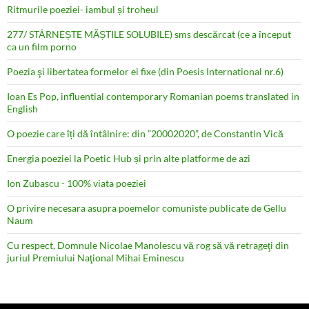
Ritmurile poeziei- iambul și troheul
277/ STÂRNEȘTE MĂȘTILE SOLUBILE) sms descărcat (ce a început
ca un film porno
Poezia şi libertatea formelor ei fixe (din Poesis International nr.6)
Ioan Es Pop, influential contemporary Romanian poems translated in
English
O poezie care îți dă întâlnire: din ”20002020”, de Constantin Vică
Energia poeziei la Poetic Hub și prin alte platforme de azi
Ion Zubascu - 100% viata poeziei
O privire necesara asupra poemelor comuniste publicate de Gellu
Naum
Cu respect, Domnule Nicolae Manolescu vă rog să vă retrageţi din
juriul Premiului Naţional Mihai Eminescu