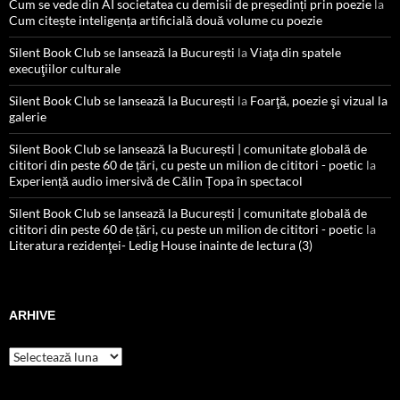
Cum se vede din AI societatea cu demisii de președinți prin poezie
la
Cum citește inteligența artificială două volume cu poezie
Silent Book Club se lansează la București
la
Viaţa din spatele
execuţiilor culturale
Silent Book Club se lansează la București
la
Foarţă, poezie şi vizual la
galerie
Silent Book Club se lansează la București | comunitate globală de
cititori din peste 60 de țări, cu peste un milion de cititori - poetic
la
Experiență audio imersivă de Călin Țopa în spectacol
Silent Book Club se lansează la București | comunitate globală de
cititori din peste 60 de țări, cu peste un milion de cititori - poetic
la
Literatura rezidenţei- Ledig House inainte de lectura (3)
ARHIVE
Arhive