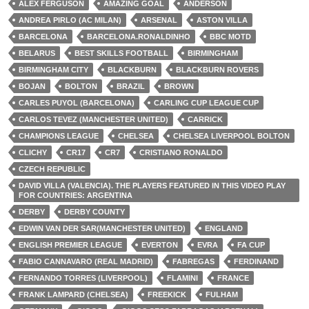
ALEX FERGUSON
AMAZING GOAL
ANDERSON
ANDREA PIRLO (AC MILAN)
ARSENAL
ASTON VILLA
BARCELONA
BARCELONA.RONALDINHO
BBC MOTD
BELARUS
BEST SKILLS FOOTBALL
BIRMINGHAM
BIRMINGHAM CITY
BLACKBURN
BLACKBURN ROVERS
BOJAN
BOLTON
BRAZIL
BROWN
CARLES PUYOL (BARCELONA)
CARLING CUP LEAGUE CUP
CARLOS TEVEZ (MANCHESTER UNITED)
CARRICK
CHAMPIONS LEAGUE
CHELSEA
CHELSEA LIVERPOOL BOLTON
CLICHY
CR17
CR7
CRISTIANO RONALDO
CZECH REPUBLIC
DAVID VILLA (VALENCIA). THE PLAYERS FEATURED IN THIS VIDEO PLAY
FOR COUNTRIES: ARGENTINA
DERBY
DERBY COUNTY
EDWIN VAN DER SAR(MANCHESTER UNITED)
ENGLAND
ENGLISH PREMIER LEAGUE
EVERTON
EVRA
FA CUP
FABIO CANNAVARO (REAL MADRID)
FABREGAS
FERDINAND
FERNANDO TORRES (LIVERPOOL)
FLAMINI
FRANCE
FRANK LAMPARD (CHELSEA)
FREEKICK
FULHAM