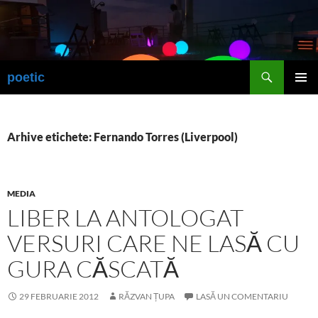
Sari
la
conținut
Caută
poetic
MENIU
PRINCI
Arhive etichete: Fernando Torres (Liverpool)
MEDIA
LIBER LA ANTOLOGAT
VERSURI CARE NE LASĂ CU
GURA CĂSCATĂ
29 FEBRUARIE 2012
RĂZVAN ȚUPA
LASĂ UN COMENTARIU