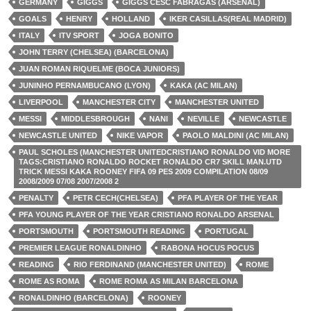
GERMANY
GIGGS
GIGGS CESC FABRAGAS (ARSENAL)
GOALS
HENRY
HOLLAND
IKER CASILLAS(REAL MADRID)
ITALY
ITV SPORT
JOGA BONITO
JOHN TERRY (CHELSEA) (BARCELONA)
JUAN ROMAN RIQUELME (BOCA JUNIORS)
JUNINHO PERNAMBUCANO (LYON)
KAKA (AC MILAN)
LIVERPOOL
MANCHESTER CITY
MANCHESTER UNITED
MESSI
MIDDLESBROUGH
NANI
NEVILLE
NEWCASTLE
NEWCASTLE UNITED
NIKE VAPOR
PAOLO MALDINI (AC MILAN)
PAUL SCHOLES (MANCHESTER UNITEDCRISTIANO RONALDO VID MORE
TAGS:CRISTIANO RONALDO ROCKET RONALDO CR7 SKILL MAN.UTD
TRICK MESSI KAKA ROONEY FIFA 09 PES 2009 COMPILATION 08/09
2008/2009 07/08 2007/2008 2
PENALTY
PETR CECH(CHELSEA)
PFA PLAYER OF THE YEAR
PFA YOUNG PLAYER OF THE YEAR CRISTIANO RONALDO ARSENAL
PORTSMOUTH
PORTSMOUTH READING
PORTUGAL
PREMIER LEAGUE RONALDINHO
RABONA HOCUS POCUS
READING
RIO FERDINAND (MANCHESTER UNITED)
ROME
ROME AS ROMA
ROME ROMA AS MILAN BARCELONA
RONALDINHO (BARCELONA)
ROONEY