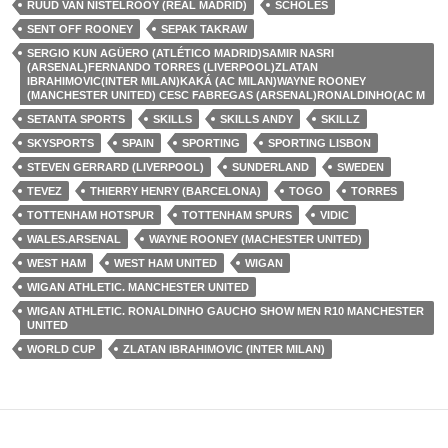
RUUD VAN NISTELROOY (REAL MADRID)
SCHOLES
SENT OFF ROONEY
SEPAK TAKRAW
SERGIO KUN AGÜERO (ATLÉTICO MADRID)SAMIR NASRI
(ARSENAL)FERNANDO TORRES (LIVERPOOL)ZLATAN
IBRAHIMOVIC(INTER MILAN)KAKÁ (AC MILAN)WAYNE ROONEY
(MANCHESTER UNITED) CESC FABREGAS (ARSENAL)RONALDINHO(AC M
SETANTA SPORTS
SKILLS
SKILLS ANDY
SKILLZ
SKYSPORTS
SPAIN
SPORTING
SPORTING LISBON
STEVEN GERRARD (LIVERPOOL)
SUNDERLAND
SWEDEN
TEVEZ
THIERRY HENRY (BARCELONA)
TOGO
TORRES
TOTTENHAM HOTSPUR
TOTTENHAM SPURS
VIDIC
WALES.ARSENAL
WAYNE ROONEY (MACHESTER UNITED)
WEST HAM
WEST HAM UNITED
WIGAN
WIGAN ATHLETIC. MANCHESTER UNITED
WIGAN ATHLETIC. RONALDINHO GAUCHO SHOW MEN R10 MANCHESTER
UNITED
WORLD CUP
ZLATAN IBRAHIMOVIC (INTER MILAN)