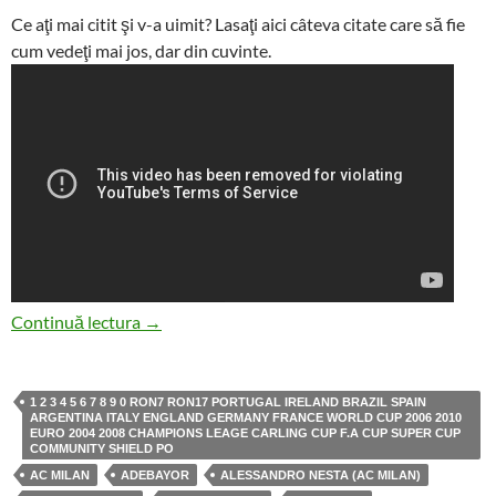
Ce aţi mai citit şi v-a uimit? Lasaţi aici câteva citate care să fie
cum vedeţi mai jos, dar din cuvinte.
Liber la antologat versuri care ne lasă cu gura 
Continuă lectura
→
1 2 3 4 5 6 7 8 9 0 RON7 RON17 PORTUGAL IRELAND BRAZIL SPAIN
ARGENTINA ITALY ENGLAND GERMANY FRANCE WORLD CUP 2006 2010
EURO 2004 2008 CHAMPIONS LEAGE CARLING CUP F.A CUP SUPER CUP
COMMUNITY SHIELD PO
AC MILAN
ADEBAYOR
ALESSANDRO NESTA (AC MILAN)