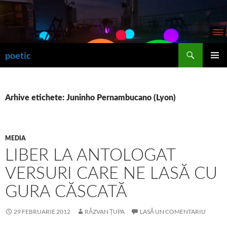
Sari
la
conținut
Caută
poetic
MENIU
PRINCI
Arhive etichete: Juninho Pernambucano (Lyon)
MEDIA
LIBER LA ANTOLOGAT
VERSURI CARE NE LASĂ CU
GURA CĂSCATĂ
29 FEBRUARIE 2012
RĂZVAN ȚUPA
LASĂ UN COMENTARIU