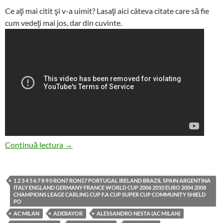
Ce aţi mai citit şi v-a uimit? Lasaţi aici câteva citate care să fie
cum vedeţi mai jos, dar din cuvinte.
Liber la antologat versuri care ne lasă cu gura 
Continuă lectura
→
1 2 3 4 5 6 7 8 9 0 RON7 RON17 PORTUGAL IRELAND BRAZIL SPAIN ARGENTINA
ITALY ENGLAND GERMANY FRANCE WORLD CUP 2006 2010 EURO 2004 2008
CHAMPIONS LEAGE CARLING CUP F.A CUP SUPER CUP COMMUNITY SHIELD
PO
AC MILAN
ADEBAYOR
ALESSANDRO NESTA (AC MILAN)