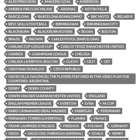
ALEX FERGUSON
AMAZING GOAL
ANDERSON
ANDREA PIRLO (AC MILAN)
ARSENAL
ASTON VILLA
BARCELONA
BARCELONA.RONALDINHO
BBC MOTD
BELARUS
BEST SKILLS FOOTBALL
BIRMINGHAM
BIRMINGHAM CITY
BLACKBURN
BLACKBURN ROVERS
BOJAN
BOLTON
BRAZIL
BROWN
CARLES PUYOL (BARCELONA)
CARLING CUP LEAGUE CUP
CARLOS TEVEZ (MANCHESTER UNITED)
CARRICK
CHAMPIONS LEAGUE
CHELSEA
CHELSEA LIVERPOOL BOLTON
CLICHY
CR17
CR7
CRISTIANO RONALDO
CZECH REPUBLIC
DAVID VILLA (VALENCIA). THE PLAYERS FEATURED IN THIS VIDEO PLAY FOR
COUNTRIES: ARGENTINA
DERBY
DERBY COUNTY
EDWIN VAN DER SAR(MANCHESTER UNITED)
ENGLAND
ENGLISH PREMIER LEAGUE
EVERTON
EVRA
FA CUP
FABIO CANNAVARO (REAL MADRID)
FABREGAS
FERDINAND
FERNANDO TORRES (LIVERPOOL)
FLAMINI
FRANCE
FRANK LAMPARD (CHELSEA)
FREEKICK
FULHAM
GERMANY
GIGGS
GIGGS CESC FABRAGAS (ARSENAL)
GOALS
HENRY