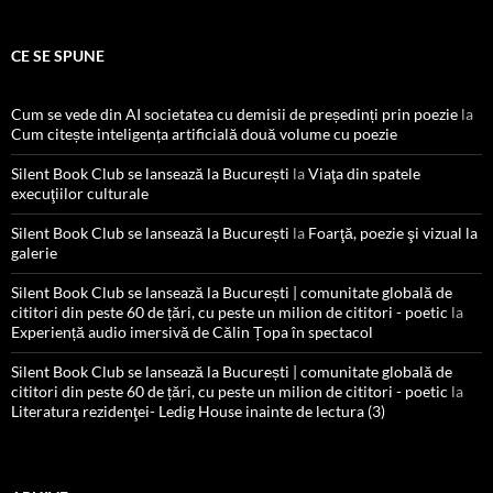
CE SE SPUNE
Cum se vede din AI societatea cu demisii de președinți prin poezie
la
Cum citește inteligența artificială două volume cu poezie
Silent Book Club se lansează la București
la
Viaţa din spatele
execuţiilor culturale
Silent Book Club se lansează la București
la
Foarţă, poezie şi vizual la
galerie
Silent Book Club se lansează la București | comunitate globală de
cititori din peste 60 de țări, cu peste un milion de cititori - poetic
la
Experiență audio imersivă de Călin Țopa în spectacol
Silent Book Club se lansează la București | comunitate globală de
cititori din peste 60 de țări, cu peste un milion de cititori - poetic
la
Literatura rezidenţei- Ledig House inainte de lectura (3)