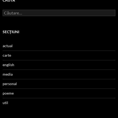
CAUTĂ
Caută
după:
SECŢIUNI
actual
carte
english
media
personal
poeme
util