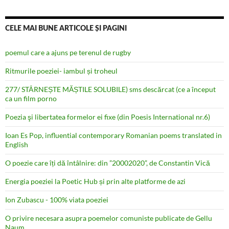
CELE MAI BUNE ARTICOLE ȘI PAGINI
poemul care a ajuns pe terenul de rugby
Ritmurile poeziei- iambul și troheul
277/ STÂRNEȘTE MĂȘTILE SOLUBILE) sms descărcat (ce a început
ca un film porno
Poezia şi libertatea formelor ei fixe (din Poesis International nr.6)
Ioan Es Pop, influential contemporary Romanian poems translated in
English
O poezie care îți dă întâlnire: din ”20002020”, de Constantin Vică
Energia poeziei la Poetic Hub și prin alte platforme de azi
Ion Zubascu - 100% viata poeziei
O privire necesara asupra poemelor comuniste publicate de Gellu
Naum