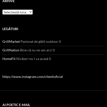
ARHIVE
Arhive
LEGĂTURI
GrillMarket
Pasionat de gătit outdoor 0
GrillNation
Bine că nu ne-am ars! 0
HomeFit
Nicăieri nu-i ca acasă 0
https://www.instagram.com/citestioficial
AI POETIC E-MAIL