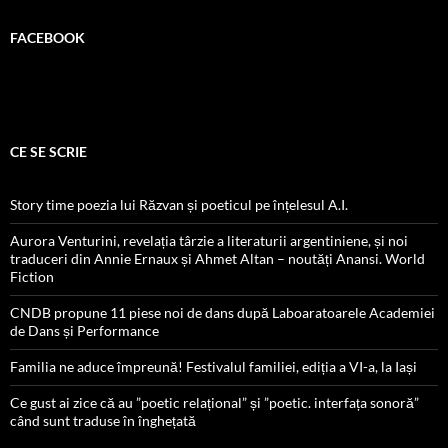
FACEBOOK
CE SE SCRIE
Story time poezia lui Răzvan și poeticul pe înțelesul A.I.
Aurora Venturini, revelația târzie a literaturii argentiniene, și noi
traduceri din Annie Ernaux și Ahmet Altan – noutăți Anansi. World
Fiction
CNDB propune 11 piese noi de dans după Laboaratoarele Academiei
de Dans și Performance
Familia ne aduce împreună! Festivalul familiei, ediția a VI-a, la Iași
Ce gust ai zice că au ”poetic relațional” și ”poetic. interfața sonoră”
când sunt traduse în înghețată