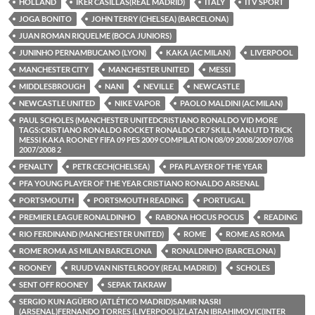
HOLLAND
IKER CASILLAS(REAL MADRID)
ITALY
ITV SPORT
JOGA BONITO
JOHN TERRY (CHELSEA) (BARCELONA)
JUAN ROMAN RIQUELME (BOCA JUNIORS)
JUNINHO PERNAMBUCANO (LYON)
KAKA (AC MILAN)
LIVERPOOL
MANCHESTER CITY
MANCHESTER UNITED
MESSI
MIDDLESBROUGH
NANI
NEVILLE
NEWCASTLE
NEWCASTLE UNITED
NIKE VAPOR
PAOLO MALDINI (AC MILAN)
PAUL SCHOLES (MANCHESTER UNITEDCRISTIANO RONALDO VID MORE
TAGS:CRISTIANO RONALDO ROCKET RONALDO CR7 SKILL MAN.UTD TRICK
MESSI KAKA ROONEY FIFA 09 PES 2009 COMPILATION 08/09 2008/2009 07/08
2007/2008 2
PENALTY
PETR CECH(CHELSEA)
PFA PLAYER OF THE YEAR
PFA YOUNG PLAYER OF THE YEAR CRISTIANO RONALDO ARSENAL
PORTSMOUTH
PORTSMOUTH READING
PORTUGAL
PREMIER LEAGUE RONALDINHO
RABONA HOCUS POCUS
READING
RIO FERDINAND (MANCHESTER UNITED)
ROME
ROME AS ROMA
ROME ROMA AS MILAN BARCELONA
RONALDINHO (BARCELONA)
ROONEY
RUUD VAN NISTELROOY (REAL MADRID)
SCHOLES
SENT OFF ROONEY
SEPAK TAKRAW
SERGIO KUN AGÜERO (ATLÉTICO MADRID)SAMIR NASRI
(ARSENAL)FERNANDO TORRES (LIVERPOOL)ZLATAN IBRAHIMOVIC(INTER