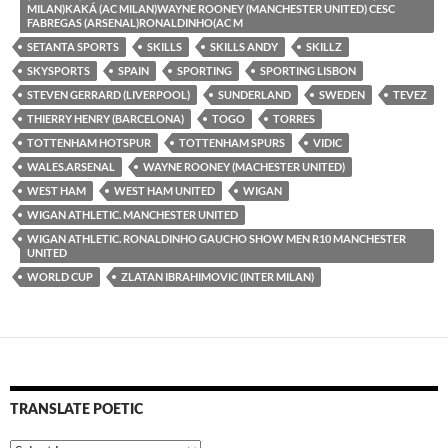
MILAN)KAKÁ (AC MILAN)WAYNE ROONEY (MANCHESTER UNITED) CESC
FABREGAS (ARSENAL)RONALDINHO(AC M
SETANTA SPORTS
SKILLS
SKILLS ANDY
SKILLZ
SKYSPORTS
SPAIN
SPORTING
SPORTING LISBON
STEVEN GERRARD (LIVERPOOL)
SUNDERLAND
SWEDEN
TEVEZ
THIERRY HENRY (BARCELONA)
TOGO
TORRES
TOTTENHAM HOTSPUR
TOTTENHAM SPURS
VIDIC
WALES.ARSENAL
WAYNE ROONEY (MACHESTER UNITED)
WEST HAM
WEST HAM UNITED
WIGAN
WIGAN ATHLETIC. MANCHESTER UNITED
WIGAN ATHLETIC. RONALDINHO GAUCHO SHOW MEN R10 MANCHESTER
UNITED
WORLD CUP
ZLATAN IBRAHIMOVIC (INTER MILAN)
TRANSLATE POETIC