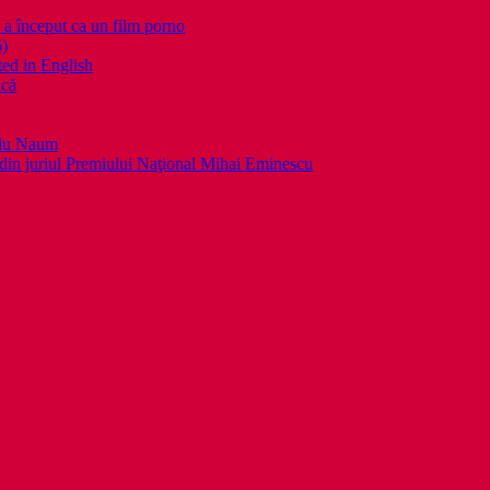
nceput ca un film porno
6)
ed in English
ică
llu Naum
din juriul Premiului Naţional Mihai Eminescu