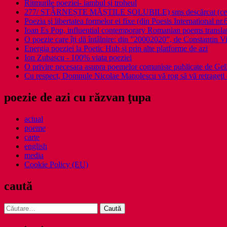
Ritmurile poeziei- iambul și troheul
277/ STÂRNEȘTE MĂȘTILE SOLUBILE) sms descărcat (ce a î
Poezia şi libertatea formelor ei fixe (din Poesis International nr.
Ioan Es Pop, influential contemporary Romanian poems translat
O poezie care îți dă întâlnire: din ”20002020”, de Constantin V
Energia poeziei la Poetic Hub și prin alte platforme de azi
Ion Zubascu - 100% viata poeziei
O privire necesara asupra poemelor comuniste publicate de Ge
Cu respect, Domnule Nicolae Manolescu vă rog să vă retrageţi 
poezie de azi cu răzvan ţupa
actual
poeme
carte
english
media
Cookie Policy (EU)
caută
Caută
după: