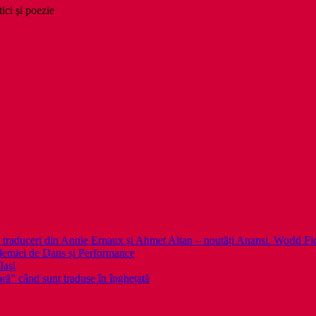
tici şi poezie
 noi traduceri din Annie Ernaux și Ahmet Altan – noutăți Anansi. World Fi
emiei de Dans și Performance
Iași
noră” când sunt traduse în înghețată