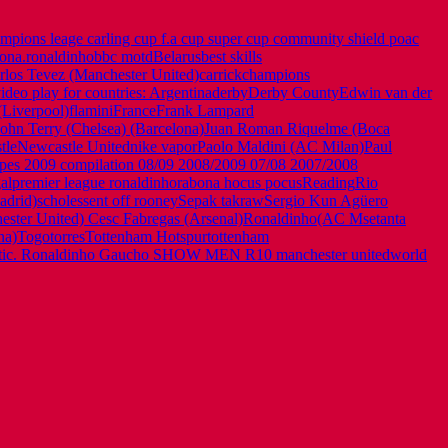
ampions leage carling cup f.a cup super cup community shield po
ac
lona.ronaldinho
bbc motd
Belarus
best skills
rlos Tevez (Manchester United)
carrick
champions
video play for countries: Argentina
derby
Derby County
Edwin van der
(Liverpool)
flamini
France
Frank Lampard
John Terry (Chelsea) (Barcelona)
Juan Roman Riquelme (Boca
tle
Newcastle United
nike vapor
Paolo Maldini (AC Milan)
Paul
 09 pes 2009 compilation 08/09 2008/2009 07/08 2007/2008
al
premier league ronaldinho
rabona hocus pocus
Reading
Rio
adrid)
scholes
sent off rooney
Sepak takraw
Sergio Kun Agüero
hester United) Cesc Fabregas (Arsenal)Ronaldinho(AC M
setanta
na)
Togo
torres
Tottenham Hotspur
tottenham
tic. Ronaldinho Gaucho SHOW MEN R10 manchester united
world