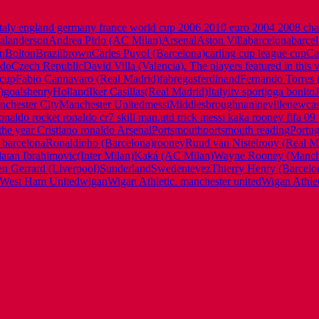
na italy england germany france world cup 2006 2010 euro 2004 2008 ch
al
anderson
Andrea Pirlo (AC Milan)
Arsenal
Aston Villa
barcelona
barce
n
Bolton
Brazil
brown
Carles Puyol (Barcelona)
carling cup league cup
Ca
ldo
Czech Republic
David Villa (Valencia). The players featured in this 
 cup
Fabio Cannavaro (Real Madrid)
fabregas
ferdinand
Fernando Torres 
)
goals
henry
Holland
Iker Casillas(Real Madrid)
Italy
itv sport
joga bonito
chester City
Manchester United
messi
Middlesbrough
nani
neville
newcas
ronaldo rocket ronaldo cr7 skill man.utd trick messi kaka rooney fifa
the year Cristiano ronaldo Arsenal
Portsmouth
portsmouth reading
Portug
 barcelona
Ronaldinho (Barcelona)
rooney
Ruud van Nistelrooy (Real M
)Zlatan Ibrahimovic(Inter Milan)Kaká (AC Milan)Wayne Rooney (Manc
en Gerrard (Liverpool)
Sunderland
Sweden
tevez
Thierry Henry (Barcelo
West Ham United
wigan
Wigan Athletic. manchester united
Wigan Athle