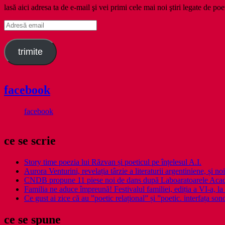
lasă aici adresa ta de e-mail şi vei primi cele mai noi ştiri legate de poe
Adresă
email
trimite
facebook
facebook
ce se scrie
Story time poezia lui Răzvan și poeticul pe înțelesul A.I.
Aurora Venturini, revelația târzie a literaturii argentiniene, și
CNDB propune 11 piese noi de dans după Laboaratoarele Acad
Familia ne aduce împreună! Festivalul familiei, ediția a VI-a, la 
Ce gust ai zice că au ”poetic relațional” și ”poetic. interfața so
ce se spune