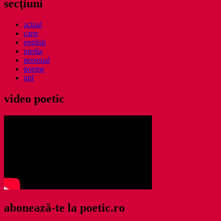
secţiuni
actual
carte
english
media
personal
poeme
util
video poetic
abonează-te la poetic.ro