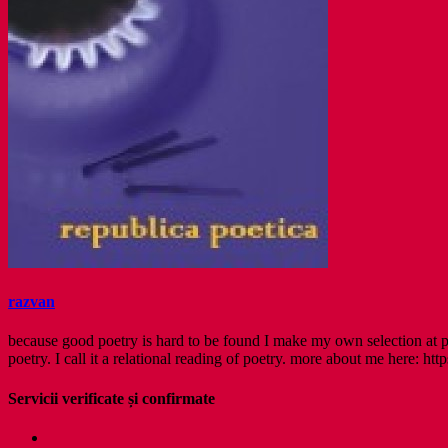
razvan
because good poetry is hard to be found I make my own selection at po
poetry. I call it a relational reading of poetry. more about me here: http
Servicii verificate și confirmate