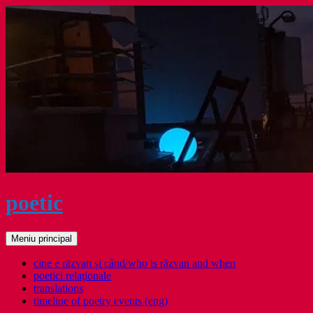
Sari
la
conținut
poetic
Caută
Meniu principal
cine e răzvan și când/who is răzvan and when
poetici relaţionale
translations
timeline of poetry events (eng)