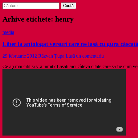
Caută
după:
Arhive etichete: henry
media
Liber la antologat versuri care ne lasă cu gura căscat
29 februarie 2012
Răzvan Țupa
Lasă un comentariu
Ce aţi mai citit şi v-a uimit? Lasaţi aici câteva citate care să fie cum ve