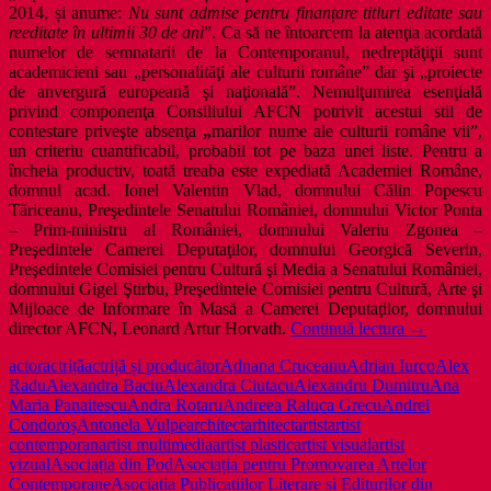
2014, și anume:
Nu sunt admise pentru finan
ț
are titluri editate sau
reeditate în ultimii 30 de ani
”. Ca să ne întoarcem la atenţia acordată
numelor de semnatarii de la Contemporanul, nedreptăţiţii sunt
academicieni sau „personalităţi ale culturii române” dar şi „proiecte
de anvergură europeană şi naţională”. Nemulţumirea esenţială
privind componenţa Consiliului AFCN potrivit acestui stil de
contestare priveşte absenţa
„
marilor nume ale culturii române vii”,
un criteriu cuantificabil, probabil tot pe baza unei liste. Pentru a
încheia productiv, toată treaba este expediată Academiei Române,
domnul acad. Ionel Valentin Vlad, domnului Călin Popescu
Tăriceanu, Preşedintele Senatului României, domnului Victor Ponta
– Prim-ministru al României, domnului Valeriu Zgonea –
Preşedintele Camerei Deputaţilor, domnului Georgică Severin,
Preşedintele Comisiei pentru Cultură şi Media a Senatului României,
domnului Gigel Ştirbu, Preşedintele Comisiei pentru Cultură, Arte şi
Mijloace de Informare în Masă a Camerei Deputaţilor, domnului
În
director AFCN, Leonard Artur Horvath.
Continuă lectura
→
spatele
actor
actriță
actriță și producător
Adnana Cruceanu
Adrian Iurco
Alex
scandalurilo
Radu
Alexandra Baciu
Alexandra Ciutacu
Alexandru Dumitru
Ana
culturale
Maria Panaitescu
Andra Rotaru
Andreea Raluca Grecu
Andrei
(problemele
Condoroș
Antonela Vulpe
architect
arhitect
artist
artist
reale
contemporan
artist multimedia
artist plastic
artist visual
artist
şi
vizual
Asociația din Pod
Asociația pentru Promovarea Artelor
protestele
Contemporane
Asociația Publicațiilor Literare și Editurilor din
formale)