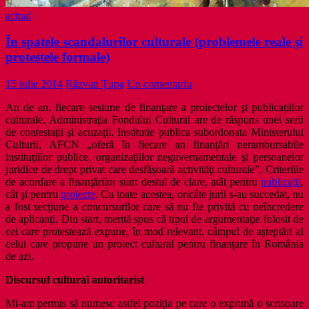
actual
În spatele scandalurilor culturale (problemele reale şi
protestele formale)
15 iulie 2014
Răzvan Țupa
Un comentariu
An de an, fiecare sesiune de finanţare a proiectelor şi publicaţiilor
culturale, Administraţia Fondului Cultural are de răspuns unei serii
de contestaţii şi acuzaţii. Institutie publica subordonata Ministerului
Culturii, AFCN „oferă în fiecare an finanţări nerambursabile
instituţiilor publice, organizaţiilor neguvernamentale şi persoanelor
juridice de drept privat care desfăşoară activităţi culturale”. Criteriile
de acordare a finanţărilor sunt destul de clare, atât pentru
publicaţii
,
cât şi pentru
proiecte
. Cu toate acestea, oricâte jurii s-au succedat, nu
a fost secţiune a concursurilor care să nu fie privită cu neîncredere
de aplicanţi. Din start, merită spus că tipul de argumentaţie folosit de
cei care protestează expune, în mod relevant, câmpul de aşteptări al
celui care propune un proiect cultural pentru finanţare în România
de azi.
Discursul cultural autoritarist
Mi-am permis să numesc astfel poziţia pe care o exprimă o scrisoare