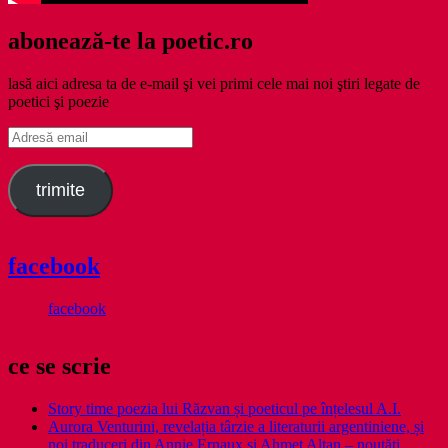
abonează-te la poetic.ro
lasă aici adresa ta de e-mail şi vei primi cele mai noi ştiri legate de
poetici şi poezie
Adresă
email
trimite
facebook
facebook
ce se scrie
Story time poezia lui Răzvan și poeticul pe înțelesul A.I.
Aurora Venturini, revelația târzie a literaturii argentiniene, și
noi traduceri din Annie Ernaux și Ahmet Altan – noutăți