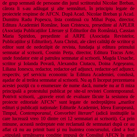
de grup semnată de persoane din jurul scriitorului Nicolae Breban,
cărora li s-au adăugat şi alte semnături, în principiu legate de
proiectele respinse de AFCN. După Acad. Nicolae Breban şi Acad.
Dumitru Radu Popescu, lista continuă cu Mihai Popa, director,
Editura Academiei Române, Ioan Cristescu, președinte al APLER
(Asociația Publicațiilor Literare și Editurilor din România), Cassian
Maria Spiridon, președinte al ARPE (Asociația Revistelor,
Publicațiilor și Editurilor), Aura Christi, ale cărei calităţi de scriitor și
editor sunt de nedezlipit de revista, fundaţia şi editura primului
semnatar al scrisorii, Cosmin Perța, director, Editura Tracus Arte,
unde fondator este al patrulea semnatar al scrisorii, Magda Ursache,
scriitor şi Iolanda Povară, Alexandra Ciutacu, Doina Argeșeanu,
Liliana Ionescu, redactor, redactor-șef adjunct, redactor-șef adjunct,
respectiv, șef serviciu economic la Editura Academiei, condusă,
aşadar de al treilea semnatar al scrisorii. Nu aş fi început prezentarea
acestei poziţii cu o enumerare de nume dacă, numele nu ar fi miza
principală a protestului publicat pe site-ul revistei Contemporanul.
Potrivit scrisorii, „gravele erori de evaluare făcute la sesiunea de
proiecte editoriale AFCN” sunt legate de nedreptăţirea
„
marilor
edituri și publicații naționale: Editurile Academiei, Ideea Europeană,
Timpul,
Contemporanul, Convorbiri literare
” (adică instituţiile la
care lucrează vreo 10 dintre cei 12 semnatari ai scrisorii). Ca prin
minune, această nedreptate este reclamată de semnatari după ce au
aflat că nu au primit bani şi nu înaintea concursului, când a fost
„stipulată următoarea condiție impusă de Consiliul AFCN în anul