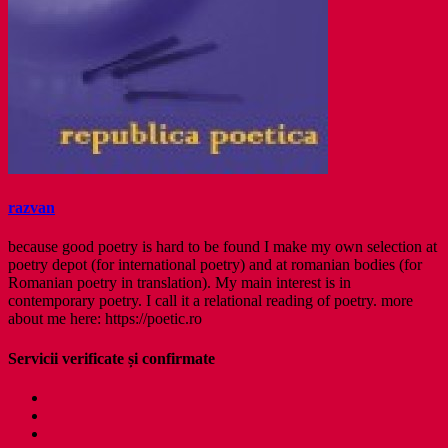
razvan
because good poetry is hard to be found I make my own selection at
poetry depot (for international poetry) and at romanian bodies (for
Romanian poetry in translation). My main interest is in
contemporary poetry. I call it a relational reading of poetry. more
about me here: https://poetic.ro
Servicii verificate și confirmate