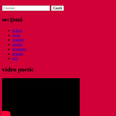
Caută
după:
secţiuni
actual
carte
english
media
personal
poeme
util
video poetic