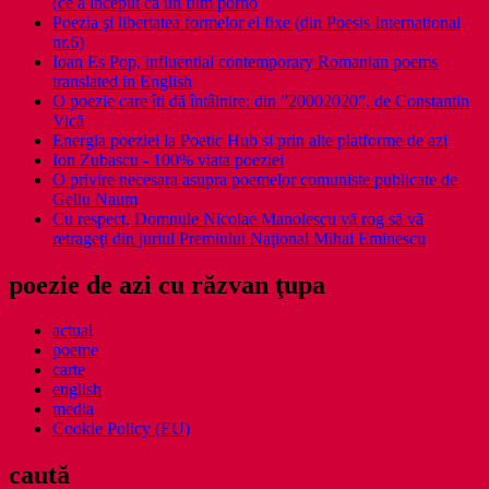
(ce a început ca un film porno
Poezia şi libertatea formelor ei fixe (din Poesis International
nr.6)
Ioan Es Pop, influential contemporary Romanian poems
translated in English
O poezie care îți dă întâlnire: din ”20002020”, de Constantin
Vică
Energia poeziei la Poetic Hub și prin alte platforme de azi
Ion Zubascu - 100% viata poeziei
O privire necesara asupra poemelor comuniste publicate de
Gellu Naum
Cu respect, Domnule Nicolae Manolescu vă rog să vă
retrageţi din juriul Premiului Naţional Mihai Eminescu
poezie de azi cu răzvan ţupa
actual
poeme
carte
english
media
Cookie Policy (EU)
caută