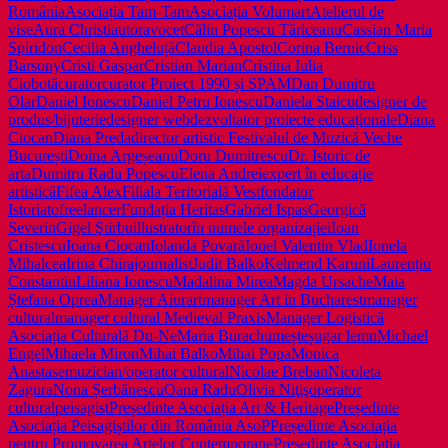
România
Asociația Tam-Tam
Asociația Volumart
Atelierul de
vise
Aura Christi
autor
avocet
Călin Popescu Tăriceanu
Cassian Maria
Spiridon
Cecilia Angheluță
Claudia Apostol
Corina Bernic
Criss
Barsony
Cristi Gaspar
Cristian Marian
Cristina Iulia
Ciobotă
curator
curator Proiect 1990 și SPAM
Dan Dumitru
Olar
Daniel Ionescu
Daniel Petru Ionescu
Daniela Staicu
designer de
produs/bijuterie
designer web
dezvoltator proiecte educaționale
Diana
Ciocan
Diana Preda
director artistic Festivalul de Muzică Veche
București
Doina Argeșeanu
Doru Dumitrescu
Dr. Istoric de
arta
Dumitru Radu Popescu
Elena Andrei
expert în educație
artistică
Fifea Alex
Filiala Teritorială Vest
fondator
Istoriato
freelancer
Fundația Heritas
Gabriel Ispas
Georgică
Severin
Gigel Ştirbu
illustrator
în numele organizației
Ioan
Cristescu
Ioana Ciocan
Iolanda Povară
Ionel Valentin Vlad
Ionela
Mihalcea
Irina Chira
journalist
Judit Balko
Kelmend Karuni
Laurențiu
Constantin
Liliana Ionescu
Madalina Mirea
Magda Ursache
Maia
Ștefana Oprea
Manager Aiurart
manager Art in Bucharest
manager
cultural
manager cultural Medieval Praxis
Manager Logistică
Asociația Culturală Du-Ne
Maria Burachu
meșteșugar lemn
Michael
Engel
Mihaela Miron
Mihai Balko
Mihai Popa
Monica
Anastase
muzician/operator cultural
Nicolae Breban
Nicoleta
Zagura
Nona Șerbănescu
Oana Radu
Olivia Niţiş
operator
cultural
peisagist
Președinte Asociația Art & Heritage
Președinte
Asociația Peisagiștilor din România AsoP
Președinte Asociația
pentru Promovarea Artelor Contemporane
Președinte Asociația