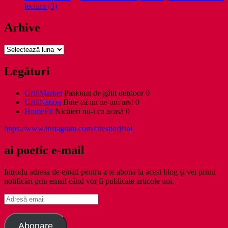
lectura (3)
Arhive
Arhive
Legături
GrillMarket
Pasionat de gătit outdoor 0
GrillNation
Bine că nu ne-am ars! 0
HomeFit
Nicăieri nu-i ca acasă 0
https://www.instagram.com/citestioficial
ai poetic e-mail
Introdu adresa de email pentru a te abona la acest blog și vei primi
notificări prin email când vor fi publicate articole noi.
Adresă
email
Abonare