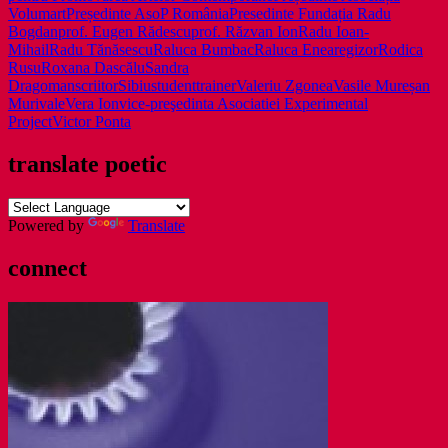
Volumart
Președinte AsoP România
Presedinte Fundația Radu
Bogdan
prof. Eugen Rădescu
prof. Răzvan Ion
Radu Ioan-
Mihail
Radu Tănăsescu
Raluca Bumbac
Raluca Enea
regizor
Rodica
Rusu
Roxana Dascălu
Sandra
Dragoman
scriitor
Sibiu
student
trainer
Valeriu Zgonea
Vasile Mureșan
Murivale
Vera Ion
vice-preşedinta Asociatiei Experimental
Project
Victor Ponta
translate poetic
Powered by
Translate
connect