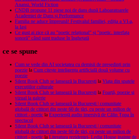
Anansi. World Fiction
CNDB propune 11 piese noi de dans după Laboaratoarele
Academiei de Dans și Performance
Familia ne aduce împreună! Festivalul familiei, ediția a VI-a,
la Iași
Ce gust ai zice că au ”poetic relațional” și ”poetic. interfața
sonoră” când sunt traduse în înghețată
ce se spune
Cum se vede din AI societatea cu demisii de președinți prin
poezie
la
Cum citește inteligența artificială două volume cu
poezie
Silent Book Club se lansează la București
la
Viaţa din spatele
execuţiilor culturale
Silent Book Club se lansează la București
la
Foarţă, poezie şi
vizual la galerie
Silent Book Club se lansează la București | comunitate
globală de cititori din peste 60 de țări, cu peste un milion de
cititori - poetic
la
Experiență audio imersivă de Călin Țopa în
spectacol
Silent Book Club se lansează la București | comunitate
globală de cititori din peste 60 de țări, cu peste un milion de
cititori - poetic
la
Literatura rezidenţei- Ledig House inainte de