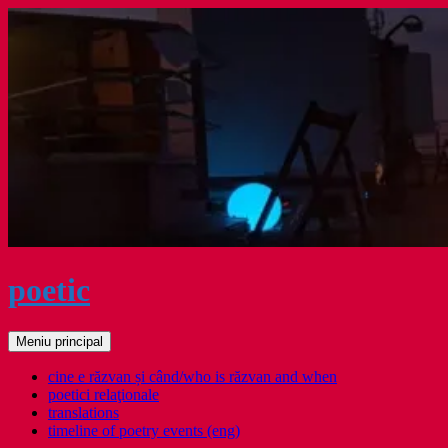
Sari
la
conținut
poetic
Caută
Meniu principal
cine e răzvan și când/who is răzvan and when
poetici relaţionale
translations
timeline of poetry events (eng)