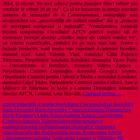
2014, și anume:
Nu sunt admise pentru finan
ț
are titluri editate sau
reeditate în ultimii 30 de ani
”. Ca să ne întoarcem la atenţia acordată
numelor de semnatarii de la Contemporanul, nedreptăţiţii sunt
academicieni sau „personalităţi ale culturii române” dar şi „proiecte
de anvergură europeană şi naţională”. Nemulţumirea esenţială
privind componenţa Consiliului AFCN potrivit acestui stil de
contestare priveşte absenţa
„
marilor nume ale culturii române vii”,
un criteriu cuantificabil, probabil tot pe baza unei liste. Pentru a
încheia productiv, toată treaba este expediată Academiei Române,
domnul acad. Ionel Valentin Vlad, domnului Călin Popescu
Tăriceanu, Preşedintele Senatului României, domnului Victor Ponta
– Prim-ministru al României, domnului Valeriu Zgonea –
Preşedintele Camerei Deputaţilor, domnului Georgică Severin,
Preşedintele Comisiei pentru Cultură şi Media a Senatului României,
domnului Gigel Ştirbu, Preşedintele Comisiei pentru Cultură, Arte şi
Mijloace de Informare în Masă a Camerei Deputaţilor, domnului
În
director AFCN, Leonard Artur Horvath.
Continuă lectura
→
spatele
actor
actriță
actriță și producător
Adnana Cruceanu
Adrian Iurco
Alex
scandalurilo
Radu
Alexandra Baciu
Alexandra Ciutacu
Alexandru Dumitru
Ana
culturale
Maria Panaitescu
Andra Rotaru
Andreea Raluca Grecu
Andrei
(problemele
Condoroș
Antonela Vulpe
architect
arhitect
artist
artist
reale
contemporan
artist multimedia
artist plastic
artist visual
artist
şi
vizual
Asociația din Pod
Asociația pentru Promovarea Artelor
protestele
Contemporane
Asociația Publicațiilor Literare și Editurilor din
formale)