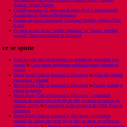
Anansi. World Fiction
CNDB propune 11 piese noi de dans după Laboaratoarele
Academiei de Dans și Performance
Familia ne aduce împreună! Festivalul familiei, ediția a VI-a,
la Iași
Ce gust ai zice că au ”poetic relațional” și ”poetic. interfața
sonoră” când sunt traduse în înghețată
ce se spune
Cum se vede din AI societatea cu demisii de președinți prin
poezie
la
Cum citește inteligența artificială două volume cu
poezie
Silent Book Club se lansează la București
la
Viaţa din spatele
execuţiilor culturale
Silent Book Club se lansează la București
la
Foarţă, poezie şi
vizual la galerie
Silent Book Club se lansează la București | comunitate
globală de cititori din peste 60 de țări, cu peste un milion de
cititori - poetic
la
Experiență audio imersivă de Călin Țopa în
spectacol
Silent Book Club se lansează la București | comunitate
globală de cititori din peste 60 de țări, cu peste un milion de
cititori - poetic
la
Literatura rezidenţei- Ledig House inainte de