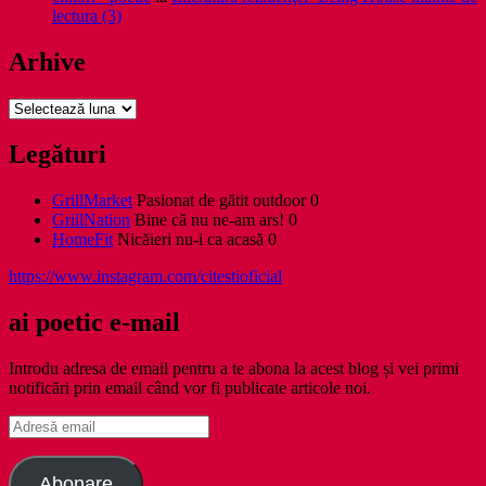
lectura (3)
Arhive
Arhive
Legături
GrillMarket
Pasionat de gătit outdoor 0
GrillNation
Bine că nu ne-am ars! 0
HomeFit
Nicăieri nu-i ca acasă 0
https://www.instagram.com/citestioficial
ai poetic e-mail
Introdu adresa de email pentru a te abona la acest blog și vei primi
notificări prin email când vor fi publicate articole noi.
Adresă
email
Abonare