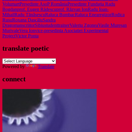
Volumart
Președinte AsoP România
Presedinte Fundația Radu
Bogdan
prof. Eugen Rădescu
prof. Răzvan Ion
Radu Ioan-
Mihail
Radu Tănăsescu
Raluca Bumbac
Raluca Enea
regizor
Rodica
Rusu
Roxana Dascălu
Sandra
Dragoman
scriitor
Sibiu
student
trainer
Valeriu Zgonea
Vasile Mureșan
Murivale
Vera Ion
vice-preşedinta Asociatiei Experimental
Project
Victor Ponta
translate poetic
Powered by
Translate
connect