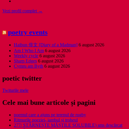
Vezi profil complet →
poetry events
Haibun 俳文 [Diary of a Madman]
6 august 2026
Am I Who I Am
6 august 2026
Weekly cycle
6 august 2026
Sharp Edges
6 august 2026
Cymru am Byth
6 august 2026
poetic twitter
Twiturile mele
Cele mai bune articole și pagini
poemul care a ajuns pe terenul de rugby
Ritmurile poeziei- iambul și troheul
277/ STÂRNEȘTE MĂȘTILE SOLUBILE) sms descărcat