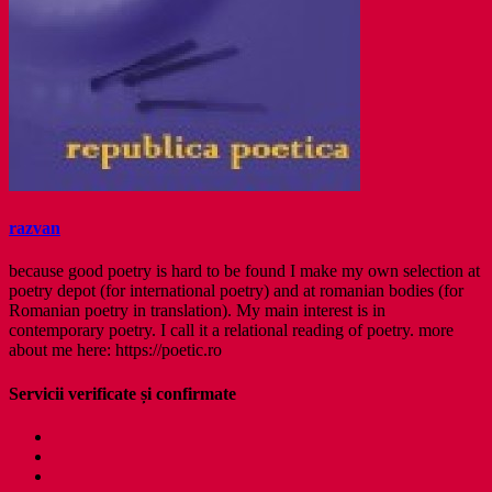
razvan
because good poetry is hard to be found I make my own selection at
poetry depot (for international poetry) and at romanian bodies (for
Romanian poetry in translation). My main interest is in
contemporary poetry. I call it a relational reading of poetry. more
about me here: https://poetic.ro
Servicii verificate și confirmate