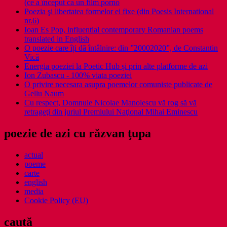
(ce a început ca un film porno
Poezia şi libertatea formelor ei fixe (din Poesis International
nr.6)
Ioan Es Pop, influential contemporary Romanian poems
translated in English
O poezie care îți dă întâlnire: din ”20002020”, de Constantin
Vică
Energia poeziei la Poetic Hub și prin alte platforme de azi
Ion Zubascu - 100% viata poeziei
O privire necesara asupra poemelor comuniste publicate de
Gellu Naum
Cu respect, Domnule Nicolae Manolescu vă rog să vă
retrageţi din juriul Premiului Naţional Mihai Eminescu
poezie de azi cu răzvan ţupa
actual
poeme
carte
english
media
Cookie Policy (EU)
caută