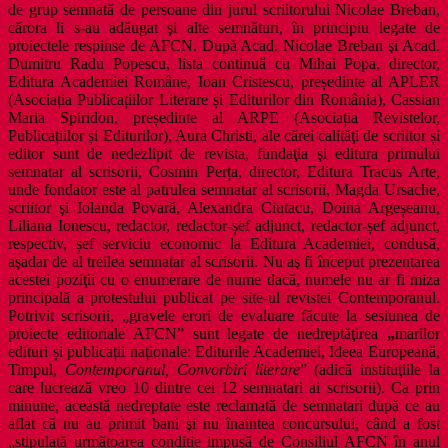
de grup semnată de persoane din jurul scriitorului Nicolae Breban,
cărora li s-au adăugat şi alte semnături, în principiu legate de
proiectele respinse de AFCN. După Acad. Nicolae Breban şi Acad.
Dumitru Radu Popescu, lista continuă cu Mihai Popa, director,
Editura Academiei Române, Ioan Cristescu, președinte al APLER
(Asociația Publicațiilor Literare și Editurilor din România), Cassian
Maria Spiridon, președinte al ARPE (Asociația Revistelor,
Publicațiilor și Editurilor), Aura Christi, ale cărei calităţi de scriitor și
editor sunt de nedezlipit de revista, fundaţia şi editura primului
semnatar al scrisorii, Cosmin Perța, director, Editura Tracus Arte,
unde fondator este al patrulea semnatar al scrisorii, Magda Ursache,
scriitor şi Iolanda Povară, Alexandra Ciutacu, Doina Argeșeanu,
Liliana Ionescu, redactor, redactor-șef adjunct, redactor-șef adjunct,
respectiv, șef serviciu economic la Editura Academiei, condusă,
aşadar de al treilea semnatar al scrisorii. Nu aş fi început prezentarea
acestei poziţii cu o enumerare de nume dacă, numele nu ar fi miza
principală a protestului publicat pe site-ul revistei Contemporanul.
Potrivit scrisorii, „gravele erori de evaluare făcute la sesiunea de
proiecte editoriale AFCN” sunt legate de nedreptăţirea
„
marilor
edituri și publicații naționale: Editurile Academiei, Ideea Europeană,
Timpul,
Contemporanul, Convorbiri literare
” (adică instituţiile la
care lucrează vreo 10 dintre cei 12 semnatari ai scrisorii). Ca prin
minune, această nedreptate este reclamată de semnatari după ce au
aflat că nu au primit bani şi nu înaintea concursului, când a fost
„stipulată următoarea condiție impusă de Consiliul AFCN în anul