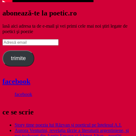
abonează-te la poetic.ro
lasă aici adresa ta de e-mail şi vei primi cele mai noi ştiri legate de
poetici şi poezie
Adresă
email
trimite
facebook
facebook
ce se scrie
Story time poezia lui Răzvan și poeticul pe înțelesul A.I.
Aurora Venturini, revelația târzie a literaturii argentiniene, și
noi traduceri din Annie Ernaux și Ahmet Altan – noutăți