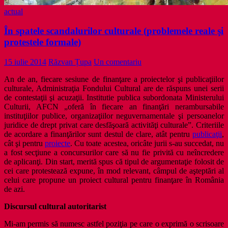
actual
În spatele scandalurilor culturale (problemele reale şi
protestele formale)
15 iulie 2014
Răzvan Țupa
Un comentariu
An de an, fiecare sesiune de finanţare a proiectelor şi publicaţiilor
culturale, Administraţia Fondului Cultural are de răspuns unei serii
de contestaţii şi acuzaţii. Institutie publica subordonata Ministerului
Culturii, AFCN „oferă în fiecare an finanţări nerambursabile
instituţiilor publice, organizaţiilor neguvernamentale şi persoanelor
juridice de drept privat care desfăşoară activităţi culturale”. Criteriile
de acordare a finanţărilor sunt destul de clare, atât pentru
publicaţii
,
cât şi pentru
proiecte
. Cu toate acestea, oricâte jurii s-au succedat, nu
a fost secţiune a concursurilor care să nu fie privită cu neîncredere
de aplicanţi. Din start, merită spus că tipul de argumentaţie folosit de
cei care protestează expune, în mod relevant, câmpul de aşteptări al
celui care propune un proiect cultural pentru finanţare în România
de azi.
Discursul cultural autoritarist
Mi-am permis să numesc astfel poziţia pe care o exprimă o scrisoare