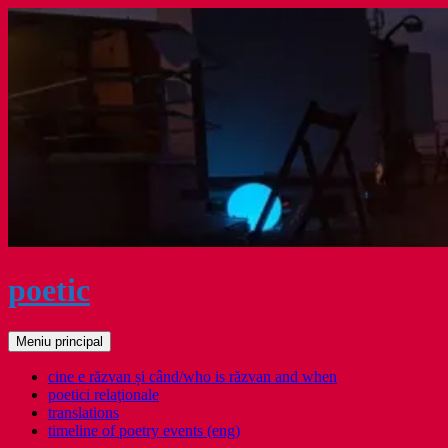
Sari
la
conținut
poetic
Caută
Meniu principal
cine e răzvan și când/who is răzvan and when
poetici relaţionale
translations
timeline of poetry events (eng)