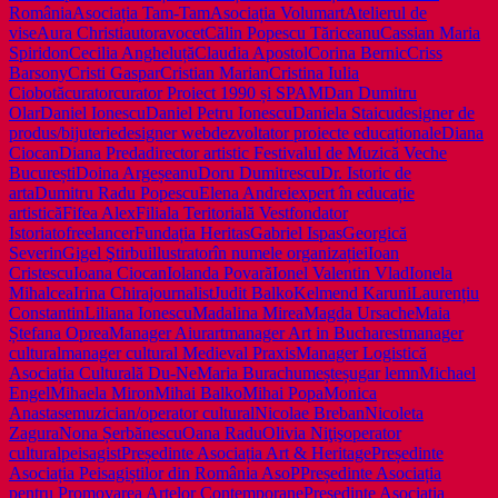
România
Asociația Tam-Tam
Asociația Volumart
Atelierul de
vise
Aura Christi
autor
avocet
Călin Popescu Tăriceanu
Cassian Maria
Spiridon
Cecilia Angheluță
Claudia Apostol
Corina Bernic
Criss
Barsony
Cristi Gaspar
Cristian Marian
Cristina Iulia
Ciobotă
curator
curator Proiect 1990 și SPAM
Dan Dumitru
Olar
Daniel Ionescu
Daniel Petru Ionescu
Daniela Staicu
designer de
produs/bijuterie
designer web
dezvoltator proiecte educaționale
Diana
Ciocan
Diana Preda
director artistic Festivalul de Muzică Veche
București
Doina Argeșeanu
Doru Dumitrescu
Dr. Istoric de
arta
Dumitru Radu Popescu
Elena Andrei
expert în educație
artistică
Fifea Alex
Filiala Teritorială Vest
fondator
Istoriato
freelancer
Fundația Heritas
Gabriel Ispas
Georgică
Severin
Gigel Ştirbu
illustrator
în numele organizației
Ioan
Cristescu
Ioana Ciocan
Iolanda Povară
Ionel Valentin Vlad
Ionela
Mihalcea
Irina Chira
journalist
Judit Balko
Kelmend Karuni
Laurențiu
Constantin
Liliana Ionescu
Madalina Mirea
Magda Ursache
Maia
Ștefana Oprea
Manager Aiurart
manager Art in Bucharest
manager
cultural
manager cultural Medieval Praxis
Manager Logistică
Asociația Culturală Du-Ne
Maria Burachu
meșteșugar lemn
Michael
Engel
Mihaela Miron
Mihai Balko
Mihai Popa
Monica
Anastase
muzician/operator cultural
Nicolae Breban
Nicoleta
Zagura
Nona Șerbănescu
Oana Radu
Olivia Niţiş
operator
cultural
peisagist
Președinte Asociația Art & Heritage
Președinte
Asociația Peisagiștilor din România AsoP
Președinte Asociația
pentru Promovarea Artelor Contemporane
Președinte Asociația