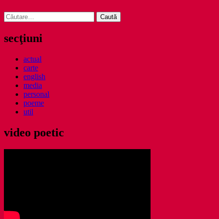
Caută
după:
secţiuni
actual
carte
english
media
personal
poeme
util
video poetic