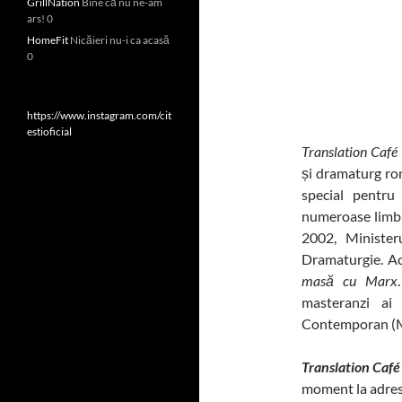
GrillNation
Bine că nu ne-am
ars! 0
HomeFit
Nicăieri nu-i ca acasă
0
https://www.instagram.com/cit
estioficial
Translation Café
și dramaturg rom
special pentru
numeroase limbi 
2002, Minister
Dramaturgie. Ac
masă cu Marx
masteranzi ai 
Contemporan (
Translation Café
moment la adres