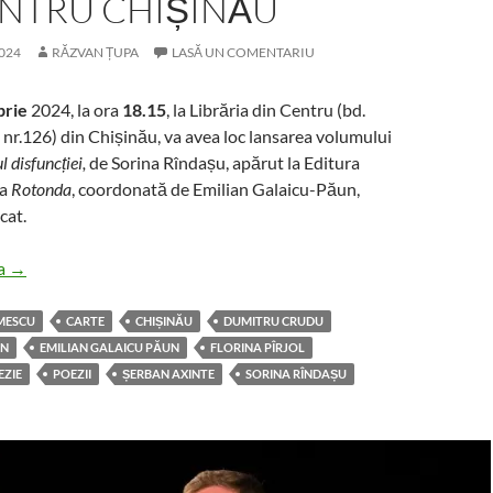
ENTRU CHIȘINĂU
024
RĂZVAN ȚUPA
LASĂ UN COMENTARIU
brie
2024, la ora
18.15
, la Librăria din Centru (bd.
 nr.126) din Chișinău, va avea loc lansarea volumului
 disfuncției,
de Sorina Rîndașu, apărut la Editura
ia
Rotonda
, coordonată de Emilian Galaicu-Păun,
cat.
Regatul disfuncției, de Sorina Rîndașu, la Librăria din Centru Chi
ra
→
MESCU
CARTE
CHIȘINĂU
DUMITRU CRUDU
UN
EMILIAN GALAICU PĂUN
FLORINA PÎRJOL
EZIE
POEZII
ȘERBAN AXINTE
SORINA RÎNDAȘU