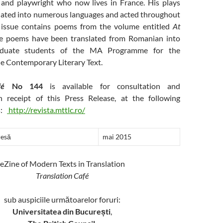
and playwright who now lives in France. His plays
lated into numerous languages and acted throughout
s issue contains poems from the volume entitled
At
he poems have been translated from Romanian into
aduate students of the MA Programme for the
he Contemporary Literary Text.
fé
No 144
is available for consultation and
 receipt of this Press Release, at the following
s:
http://revista.mttlc.ro/
resă
mai 2015
eZine of Modern Texts in Translation
Translation Café
sub auspiciile următoarelor foruri:
Universitatea din București
,