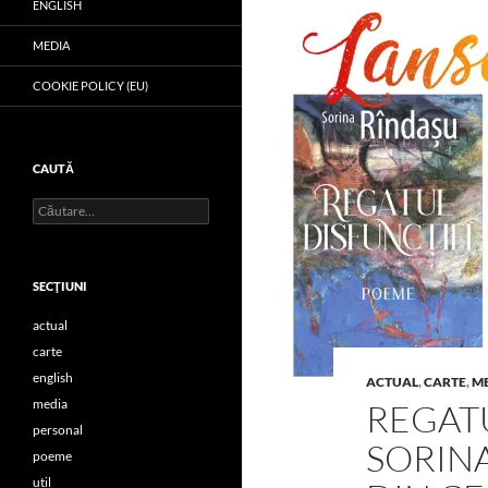
ENGLISH
MEDIA
COOKIE POLICY (EU)
CAUTĂ
Caută
după:
SECŢIUNI
actual
carte
english
ACTUAL
,
CARTE
,
M
media
REGATU
personal
SORINA
poeme
util