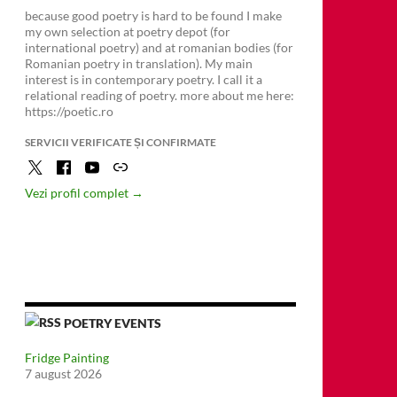
because good poetry is hard to be found I make
my own selection at poetry depot (for
international poetry) and at romanian bodies (for
Romanian poetry in translation). My main
interest is in contemporary poetry. I call it a
relational reading of poetry. more about me here:
https://poetic.ro
SERVICII VERIFICATE ȘI CONFIRMATE
Vezi profil complet →
șinău
POETRY EVENTS
Fridge Painting
7 august 2026