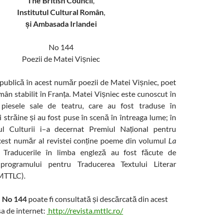
The British Council
,
Institutul Cultural Român
,
și Ambasada Irlandei
No 144
Poezii de Matei Vișniec
publică în acest număr poezii de Matei Vișniec, poet
ân stabilit în Franța. Matei Vișniec este cunoscut în
 piesele sale de teatru, care au fost traduse în
străine și au fost puse în scenă în întreaga lume; în
ul Culturii i–a decernat Premiul Național pentru
est număr al revistei conține poeme din volumul
La
. Traducerile în limba engleză au fost făcute de
programului pentru Traducerea Textului Literar
MTTLC).
No 144
poate fi consultată și descărcată din acest
a de internet:
http://revista.mttlc.ro/