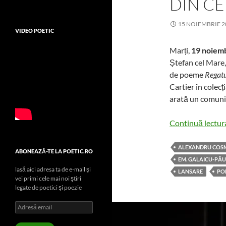
DIN C
15 NOIEMBRIE 2
VIDEO POETIC
Marți,
19 noiem
Ștefan cel Mare,
de poeme
Regatul
Cartier în colecț
arată un comuni
Continuă lectu
ALEXANDRU COS
ABONEAZĂ-TE LA POETIC.RO
EM. GALAICU-PĂ
lasă aici adresa ta de e-mail şi
LANSARE
PO
vei primi cele mai noi ştiri
legate de poetici şi poezie
Adresă
email