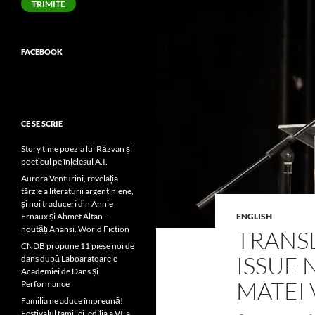
TRIMITE
FACEBOOK
CE SE SCRIE
Story time poezia lui Răzvan și
poeticul pe înțelesul A.I.
Aurora Venturini, revelația
târzie a literaturii argentiniene,
și noi traduceri din Annie
Ernaux și Ahmet Altan –
ENGLISH
noutăți Anansi. World Fiction
TRANSL
CNDB propune 11 piese noi de
ISSUE 
dans după Laboaratoarele
Academiei de Dans și
MATEI 
Performance
Familia ne aduce împreună!
Festivalul familiei, ediția a VI-a,