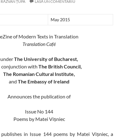
RĂZVAN ȚUPA
LASĂ UN COMENTARIU
May 2015
eZine of Modern Texts in Translation
Translation Café
under
The University of Bucharest,
n conjunction with
The British Council,
The Romanian Cultural Institute,
and
The Embassy of Ireland
Announces the publication of
Issue No 144
Poems by Matei Vișniec
publishes in Issue 144 poems by Matei Vișniec, a