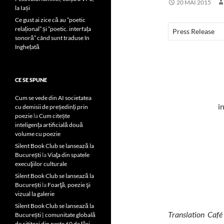
20 MAI 2015
la Iași
Ce gust ai zice că au ”poetic
relațional” și ”poetic. interfața
Press Release
sonoră” când sunt traduse în
înghețată
CE SE SPUNE
Cum se vede din AI societatea
i
cu demisii de președinți prin
poezie
la
Cum citește
inteligența artificială două
volume cu poezie
Silent Book Club se lansează la
București
la
Viaţa din spatele
execuţiilor culturale
Silent Book Club se lansează la
București
la
Foarţă, poezie şi
vizual la galerie
Silent Book Club se lansează la
Translation Café
București | comunitate globală
de cititori din peste 60 de țări,