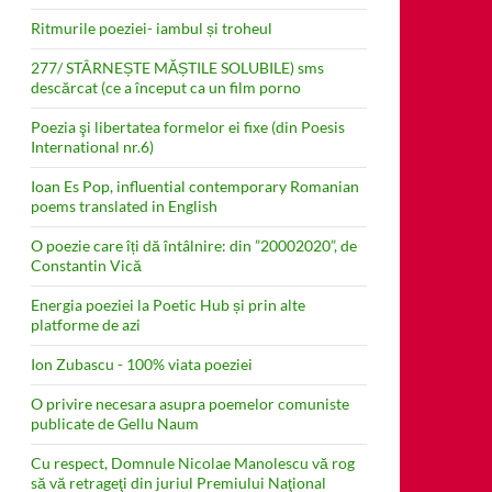
Ritmurile poeziei- iambul și troheul
277/ STÂRNEȘTE MĂȘTILE SOLUBILE) sms
descărcat (ce a început ca un film porno
Poezia şi libertatea formelor ei fixe (din Poesis
International nr.6)
Ioan Es Pop, influential contemporary Romanian
poems translated in English
O poezie care îți dă întâlnire: din ”20002020”, de
Constantin Vică
Energia poeziei la Poetic Hub și prin alte
platforme de azi
Ion Zubascu - 100% viata poeziei
O privire necesara asupra poemelor comuniste
publicate de Gellu Naum
Cu respect, Domnule Nicolae Manolescu vă rog
să vă retrageţi din juriul Premiului Naţional