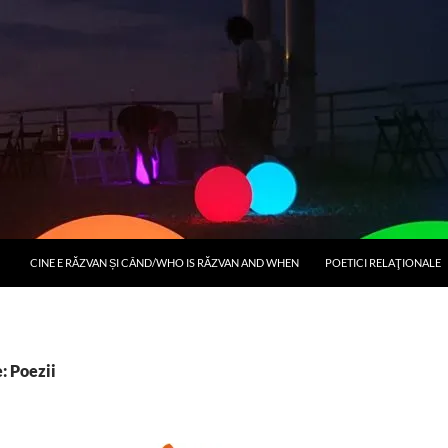
CINE E RĂZVAN ȘI CÂND/WHO IS RĂZVAN AND WHEN
POETICI RELAŢIONALE
: Poezii