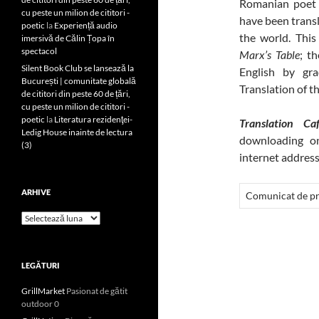
Romanian poet 
cu peste un milion de cititori -
have been trans
poetic
la
Experiență audio
the world. Thi
imersivă de Călin Țopa în
spectacol
Marx’s Table
; t
Silent Book Club se lansează la
English by gr
București | comunitate globală
Translation of t
de cititori din peste 60 de țări,
cu peste un milion de cititori -
poetic
la
Literatura rezidenţei-
Translation Ca
Ledig House inainte de lectura
downloading on
(3)
internet addres
ARHIVE
Comunicat de p
Arhive
LEGĂTURI
GrillMarket
Pasionat de gătit
outdoor 0