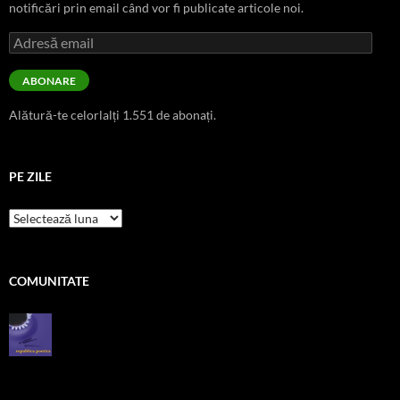
notificări prin email când vor fi publicate articole noi.
Adresă
email
ABONARE
Alătură-te celorlalți 1.551 de abonați.
PE ZILE
pe
zile
COMUNITATE