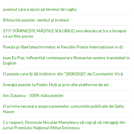
poemul care a ajuns pe terenul de rugby
Ritmurile poeziei- iambul și troheul
277/ STÂRNEȘTE MĂȘTILE SOLUBILE) sms descărcat (ce a început
ca un film porno
Poezia şi libertatea formelor ei fixe (din Poesis International nr.6)
Ioan Es Pop, influential contemporary Romanian poems translated in
English
O poezie care îți dă întâlnire: din ”20002020”, de Constantin Vică
Energia poeziei la Poetic Hub și prin alte platforme de azi
Ion Zubascu - 100% viata poeziei
O privire necesara asupra poemelor comuniste publicate de Gellu
Naum
Cu respect, Domnule Nicolae Manolescu vă rog să vă retrageţi din
juriul Premiului Naţional Mihai Eminescu