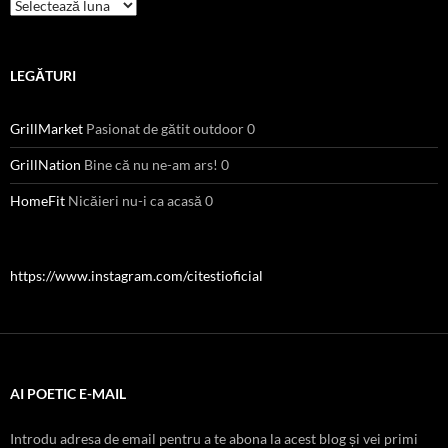
Arhive
LEGĂTURI
GrillMarket
Pasionat de gătit outdoor 0
GrillNation
Bine că nu ne-am ars! 0
HomeFit
Nicăieri nu-i ca acasă 0
https://www.instagram.com/citestioficial
AI POETIC E-MAIL
Introdu adresa de email pentru a te abona la acest blog și vei primi