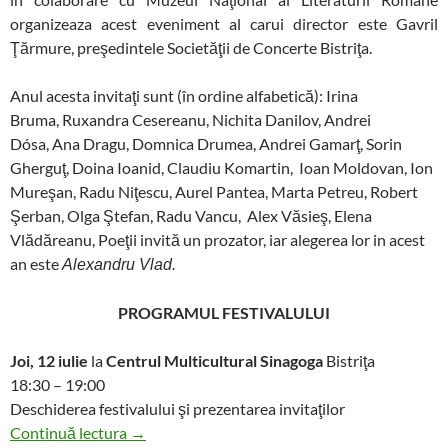
organizeaza acest eveniment al carui director este Gavril
Ţărmure, preşedintele Societăţii de Concerte Bistriţa.
Anul acesta invitaţi sunt (în ordine alfabetică): Irina
Bruma, Ruxandra Cesereanu, Nichita Danilov, Andrei
Dósa, Ana Dragu, Domnica Drumea, Andrei Gamarţ, Sorin
Gherguţ, Doina Ioanid, Claudiu Komartin, Ioan Moldovan, Ion
Mureşan, Radu Niţescu, Aurel Pantea, Marta Petreu, Robert
Şerban, Olga Ştefan, Radu Vancu, Alex Văsieş, Elena
Vlădăreanu, Poeţii invită un prozator, iar alegerea lor in acest
an este
Alexandru Vlad.
PROGRAMUL FESTIVALULUI
Joi, 12 iulie
la
Centrul Multicultural Sinagoga
Bistriţa
18:30 – 19:00
Deschiderea festivalului şi prezentarea invitaţilor
Poezia e la Bistriţa 2012
Continuă lectura
→