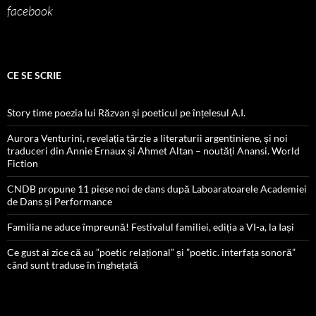
facebook
CE SE SCRIE
Story time poezia lui Răzvan și poeticul pe înțelesul A.I.
Aurora Venturini, revelația târzie a literaturii argentiniene, și noi
traduceri din Annie Ernaux și Ahmet Altan – noutăți Anansi. World
Fiction
CNDB propune 11 piese noi de dans după Laboaratoarele Academiei
de Dans și Performance
Familia ne aduce împreună! Festivalul familiei, ediția a VI-a, la Iași
Ce gust ai zice că au ”poetic relațional” și ”poetic. interfața sonoră”
când sunt traduse în înghețată