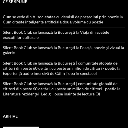
CE SE SPUNE
Cum se vede din AI societatea cu demisii de președinți prin poezie
la
Cum citește inteligența artificială două volume cu poezie
Silent Book Club se lansează la București
la
Viaţa din spatele
execuţiilor culturale
Silent Book Club se lansează la București
la
Foarţă, poezie şi vizual la
galerie
Silent Book Club se lansează la București | comunitate globală de
cititori din peste 60 de țări, cu peste un milion de cititori - poetic
la
Experiență audio imersivă de Călin Țopa în spectacol
Silent Book Club se lansează la București | comunitate globală de
cititori din peste 60 de țări, cu peste un milion de cititori - poetic
la
Literatura rezidenţei- Ledig House inainte de lectura (3)
ARHIVE