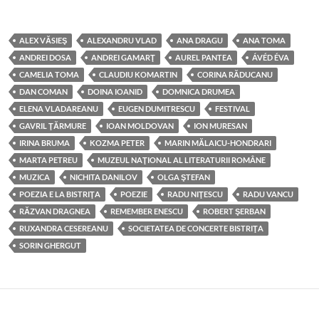
ALEX VĂSIEŞ
ALEXANDRU VLAD
ANA DRAGU
ANA TOMA
ANDREI DOSA
ANDREI GAMARŢ
AUREL PANTEA
ÁVÉD ÉVA
CAMELIA TOMA
CLAUDIU KOMARTIN
CORINA RĂDUCANU
DAN COMAN
DOINA IOANID
DOMNICA DRUMEA
ELENA VLADAREANU
EUGEN DUMITRESCU
FESTIVAL
GAVRIL ŢĂRMURE
IOAN MOLDOVAN
ION MURESAN
IRINA BRUMA
KOZMA PETER
MARIN MĂLAICU-HONDRARI
MARTA PETREU
MUZEUL NAŢIONAL AL LITERATURII ROMÂNE
MUZICA
NICHITA DANILOV
OLGA ŞTEFAN
POEZIA E LA BISTRIŢA
POEZIE
RADU NIŢESCU
RADU VANCU
RĂZVAN DRAGNEA
REMEMBER ENESCU
ROBERT ŞERBAN
RUXANDRA CESEREANU
SOCIETATEA DE CONCERTE BISTRIŢA
SORIN GHERGUT