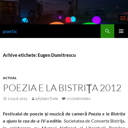
Sari
la
conținut
Caută
poetic
MENIU
PRINCI
Arhive etichete: Eugen Dumitrescu
ACTUAL
POEZIA E LA BISTRIŢA 2012
2 IULIE 2012
RĂZVAN ȚUPA
3 COMENTARII
Festivalul de poezie şi muzică de cameră
Poezia e la Bistriţa
a editie.
Societatea de Concerte Bistriţa,
a ajuns la cea de-a IV-
în colaborare cu Muzeul Naţional al Literaturii Române