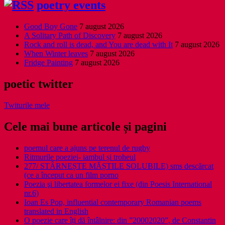
poetry events
Good Boy Gone
7 august 2026
A Solitary Path of Discovery
7 august 2026
Rock and roll is dead, and You are dead with It
7 august 2026
When Winter leaves
7 august 2026
Fridge Painting
7 august 2026
poetic twitter
Twiturile mele
Cele mai bune articole și pagini
poemul care a ajuns pe terenul de rugby
Ritmurile poeziei- iambul și troheul
277/ STÂRNEȘTE MĂȘTILE SOLUBILE) sms descărcat
(ce a început ca un film porno
Poezia şi libertatea formelor ei fixe (din Poesis International
nr.6)
Ioan Es Pop, influential contemporary Romanian poems
translated in English
O poezie care îți dă întâlnire: din ”20002020”, de Constantin