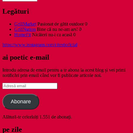
Legături
GrillMarket
Pasionat de gătit outdoor 0
GrillNation
Bine că nu ne-am ars! 0
HomeFit
Nicăieri nu-i ca acasă 0
https://www.instagram.com/citestioficial
ai poetic e-mail
Introdu adresa de email pentru a te abona la acest blog și vei primi
notificări prin email când vor fi publicate articole noi.
Adresă
email
Abonare
Alătură-te celorlalți 1.551 de abonați.
pe zile