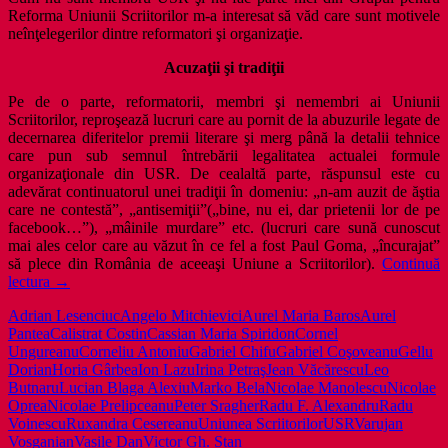
Reforma Uniunii Scriitorilor m-a interesat să văd care sunt motivele
neînţelegerilor dintre reformatori şi organizaţie.
Acuzaţii şi tradiţii
Pe de o parte, reformatorii, membri şi nemembri ai Uniunii
Scriitorilor, reproşează lucruri care au pornit de la abuzurile legate de
decernarea diferitelor premii literare şi merg până la detalii tehnice
care pun sub semnul întrebării legalitatea actualei formule
organizaţionale din USR. De cealaltă parte, răspunsul este cu
adevărat continuatorul unei tradiţii în domeniu: „n-am auzit de ăştia
care ne contestă”, „antisemiţii”(„bine, nu ei, dar prietenii lor de pe
facebook…”), „mâinile murdare” etc. (lucruri care sună cunoscut
mai ales celor care au văzut în ce fel a fost Paul Goma, „încurajat”
să plece din România de aceeaşi Uniune a Scriitorilor).
Continuă
USR
lectura
→
şi
Adrian Lesenciuc
Angelo Mitchievici
Aurel Maria Baros
Aurel
extremismul
Pantea
Calistrat Costin
Cassian Maria Spiridon
Cornel
în
Ungureanu
Corneliu Antoniu
Gabriel Chifu
Gabriel Coşoveanu
Gellu
calitate
Dorian
Horia Gârbea
Ion Lazu
Irina Petraş
Jean Văcărescu
Leo
de
Butnaru
Lucian Blaga Alexiu
Marko Bela
Nicolae Manolescu
Nicolae
coadă
Oprea
Nicolae Prelipceanu
Peter Sragher
Radu F. Alexandru
Radu
de
Voinescu
Ruxandra Cesereanu
Uniunea Scriitorilor
USR
Varujan
topor.
Vosganian
Vasile Dan
Victor Gh. Stan
O