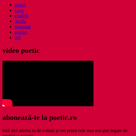
actual
carte
english
media
personal
poeme
util
video poetic
abonează-te la poetic.ro
lasă aici adresa ta de e-mail şi vei primi cele mai noi ştiri legate de
poetici şi poezie