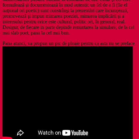
formulează şi documentează în mod autentic un fel de a fi (fie el
naţional ori poetic) sunt constrânşi la prezentări care încurajează,
promovează şi impun mimarea poeziei, mimarea implicării şi a
interesului pentru orice este cultural, politic ori, în general, real.
Desigur, de fiecare in parte depinde renuntarea la simulare, de la cel
mai slab poet, pana la cel mai bun.
Pana atunci, va propun un pic de ploaie pentru ca asta nu se preface