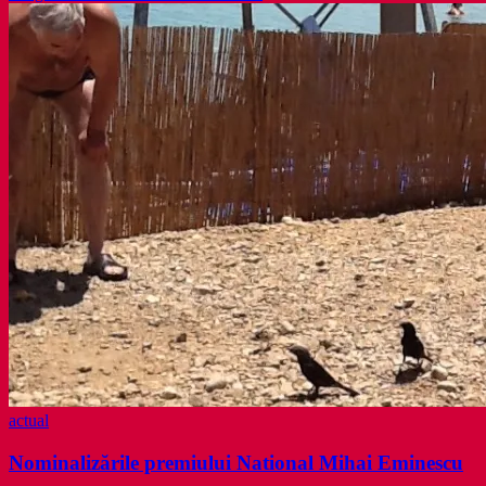
scrisoare
către
membrul
USR
cu
cotizaţia
la
zi
actual
Nominalizările premiului National Mihai Eminescu