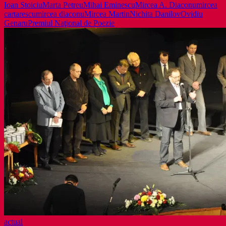
Ioan Stoiciu
Marta Petreu
Mihai Eminescu
Mircea A. Diaconu
mircea
Eminescu
cartarescu
mircea diaconu
Mircea Martin
Nichita Danilov
Ovidiu
Genaru
Premiul Naţional de Poezie
actual