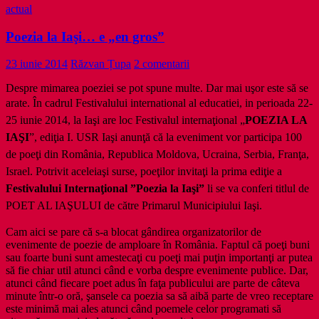
actual
Poezia la Iaşi… e „en gros”
23 iunie 2014
Răzvan Țupa
2 comentarii
Despre mimarea poeziei se pot spune multe. Dar mai uşor este să se
arate. În cadrul Festivalului international al educatiei, i
n perioada 22-
25 iunie 2014, la Iaşi are loc Festivalul internaţional „
POEZIA LA
IAŞI
”, ediţia I. USR Iaşi anunţă că la eveniment vor participa 100
de poeţi din România, Republica Moldova, Ucraina, Serbia, Franţa,
Israel. Potrivit aceleiaşi surse, poeţilor invitaţi la prima ediţie a
Festivalului Internaţional ”Poezia la Iaşi”
li se va conferi titlul de
POET AL IAŞULUI de către Primarul Municipiului Iaşi.
Cam aici se pare că s-a blocat gândirea organizatorilor de
evenimente de poezie de amploare în România. Faptul că poeţi buni
sau foarte buni sunt amestecaţi cu poeţi mai puţin importanţi ar putea
să fie chiar util atunci când e vorba despre evenimente publice. Dar,
atunci când fiecare poet adus în faţa publicului are parte de câteva
minute într-o oră, şansele ca poezia sa să aibă parte de vreo receptare
este minimă mai ales atunci când poemele celor programati să