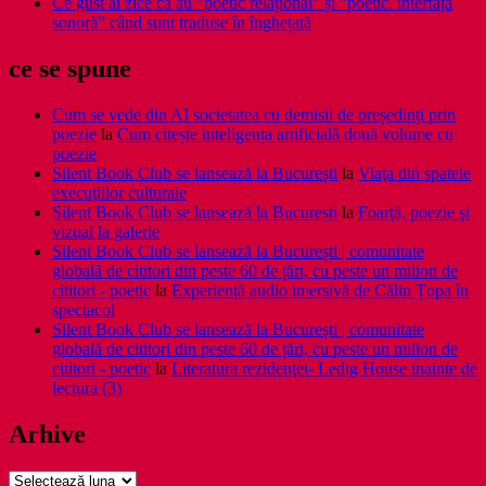
Ce gust ai zice că au ”poetic relațional” și ”poetic. interfața
sonoră” când sunt traduse în înghețată
ce se spune
Cum se vede din AI societatea cu demisii de președinți prin
poezie
la
Cum citește inteligența artificială două volume cu
poezie
Silent Book Club se lansează la București
la
Viaţa din spatele
execuţiilor culturale
Silent Book Club se lansează la București
la
Foarţă, poezie şi
vizual la galerie
Silent Book Club se lansează la București | comunitate
globală de cititori din peste 60 de țări, cu peste un milion de
cititori - poetic
la
Experiență audio imersivă de Călin Țopa în
spectacol
Silent Book Club se lansează la București | comunitate
globală de cititori din peste 60 de țări, cu peste un milion de
cititori - poetic
la
Literatura rezidenţei- Ledig House inainte de
lectura (3)
Arhive
Arhive