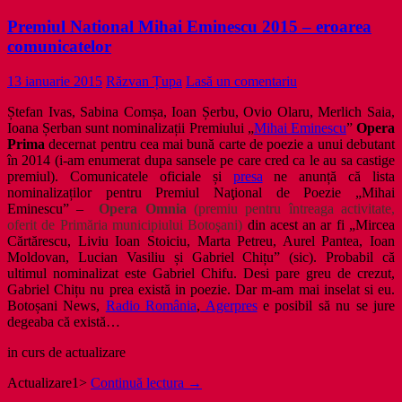
Premiul National Mihai Eminescu 2015 – eroarea
comunicatelor
13 ianuarie 2015
Răzvan Țupa
Lasă un comentariu
Ștefan Ivas, Sabina Comșa, Ioan Șerbu, Ovio Olaru, Merlich Saia,
Ioana Șerban sunt nominalizații Premiului „
Mihai Eminescu
”
Opera
Prima
decernat pentru cea mai bună carte de poezie a unui debutant
în 2014 (i-am enumerat dupa sansele pe care cred ca le au sa castige
premiul). Comunicatele oficiale și
presa
ne anunță că lista
nominalizaților pentru Premiul Naţional de Poezie „Mihai
Eminescu” –
Opera Omnia
(premiu pentru întreaga activitate,
oferit de Primăria municipiului Botoşani)
din acest an ar fi „Mircea
Cărtărescu, Liviu Ioan Stoiciu, Marta Petreu, Aurel Pantea, Ioan
Moldovan, Lucian Vasiliu și Gabriel Chițu” (sic). Probabil că
ultimul nominalizat este Gabriel Chifu. Desi pare greu de crezut,
Gabriel Chițu nu prea există in poezie. Dar m-am mai inselat si eu.
Botoșani News,
Radio România
,
Agerpres
e posibil să nu se jure
degeaba că există…
in curs de actualizare
Premiul
Actualizare1>
Continuă lectura
→
National