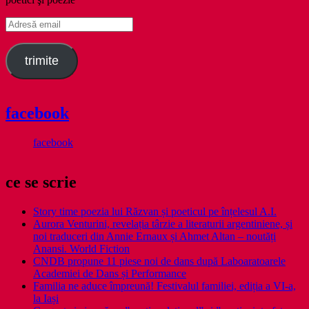
Adresă
email
trimite
facebook
facebook
ce se scrie
Story time poezia lui Răzvan și poeticul pe înțelesul A.I.
Aurora Venturini, revelația târzie a literaturii argentiniene, și
noi traduceri din Annie Ernaux și Ahmet Altan – noutăți
Anansi. World Fiction
CNDB propune 11 piese noi de dans după Laboaratoarele
Academiei de Dans și Performance
Familia ne aduce împreună! Festivalul familiei, ediția a VI-a,
la Iași