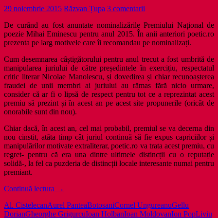
29 noiembrie 2015
Răzvan Țupa
3 comentarii
De curând au fost anuntate nominalizările Premiului Național de
poezie Mihai Eminescu pentru anul 2015. În anii anteriori poetic.ro
prezenta pe larg motivele care îi recomandau pe nominalizați.
Cum desemnarea câștigătorului pentru anul trecut a fost umbrită de
manipularea juriului de către președintele în exercițiu, respectatul
critic literar Nicolae Manolescu, și dovedirea și chiar recunoașterea
fraudei de unii membri ai juriului au rămas fără nicio urmare,
consider că ar fi o lipsă de respect pentru tot ce a reprezintat acest
premiu să prezint și în acest an pe acest site propunerile (oricât de
onorabile sunt din nou).
Chiar dacă, în acest an, cel mai probabil, premiul se va decerna din
nou cinstit, atâta timp cât juriul continuă să fie expus capriciilor și
manipulărilor motivate extraliterar, poetic.ro va trata acest premiu, cu
regret- pentru că era una dintre ultimele distincții cu o reputație
solidă-, la fel ca puzderia de distincții locale interesante numai pentru
premiant.
Nominalizările
Continuă lectura
→
premiului
Al. Cistelecan
Aurel Pantea
Botosani
Cornel Ungureanu
Gellu
National
Dorian
Gheorghe Grigurcu
Ioan Holban
Ioan Moldovan
Ion Pop
Liviu
Mihai