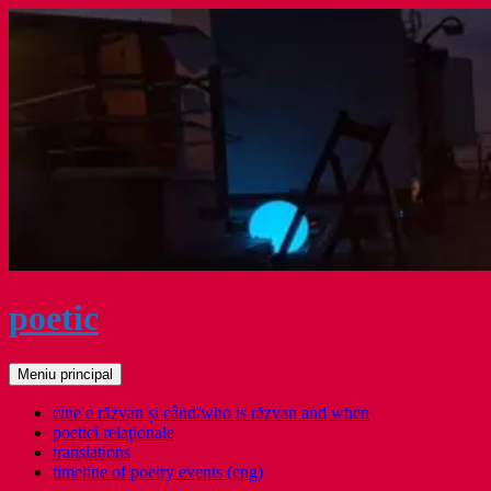
Sari
la
conținut
poetic
Caută
Meniu principal
cine e răzvan și când/who is răzvan and when
poetici relaţionale
translations
timeline of poetry events (eng)