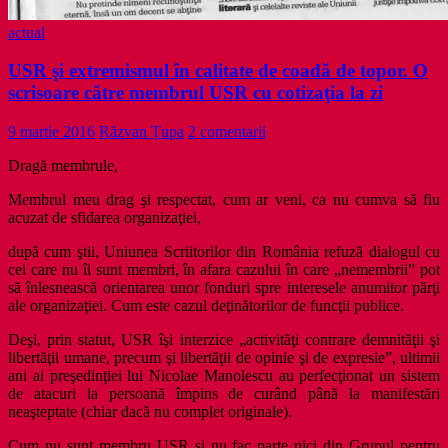
actual
USR şi extremismul în calitate de coadă de topor. O
scrisoare către membrul USR cu cotizaţia la zi
9 martie 2016
Răzvan Țupa
2 comentarii
Dragă membrule,
Membrul meu drag şi respectat, cum ar veni, ca nu cumva să fiu
acuzat de sfidarea organizaţiei,
după cum ştii, Uniunea Scriitorilor din România refuză dialogul cu
cei care nu îi sunt membri, în afara cazului în care „nemembrii” pot
să înlesnească orientarea unor fonduri spre interesele anumitor părţi
ale organizaţiei. Cum este cazul deţinătorilor de funcţii publice.
Deşi, prin statut, USR îşi interzice „
activităţi contrare demnităţii şi
libertăţii umane, precum şi libertăţii de opinie şi de expresie”, ultimii
ani ai preşedinţiei lui Nicolae Manolescu au perfecţionat un sistem
de atacuri la persoană împins de curând până la manifestări
neaşteptate (chiar dacă nu complet originale).
Cum nu sunt membru USR şi nu fac parte nici din Grupul pentru