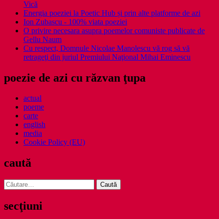
Vică
Energia poeziei la Poetic Hub și prin alte platforme de azi
Ion Zubascu - 100% viata poeziei
O privire necesara asupra poemelor comuniste publicate de
Gellu Naum
Cu respect, Domnule Nicolae Manolescu vă rog să vă
retrageţi din juriul Premiului Naţional Mihai Eminescu
poezie de azi cu răzvan ţupa
actual
poeme
carte
english
media
Cookie Policy (EU)
caută
Caută
după:
secţiuni