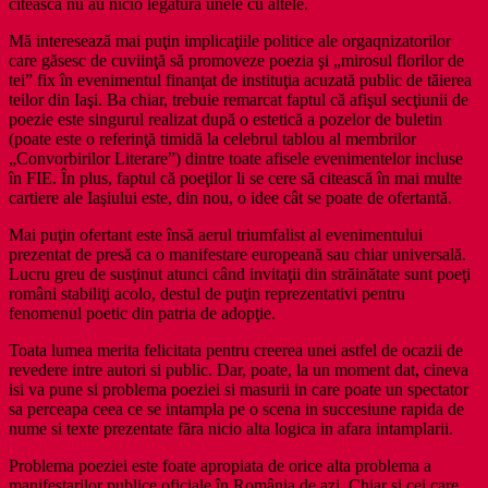
citească nu au nicio legătură unele cu altele.
Mă interesează mai puţin implicaţiile politice ale orgaqnizatorilor
care găsesc de cuviinţă să promoveze poezia şi „mirosul florilor de
tei” fix în evenimentul finanţat de instituţia acuzată public de tăierea
teilor din Iaşi. Ba chiar, trebuie remarcat faptul că afişul secţiunii de
poezie este singurul realizat după o estetică a pozelor de buletin
(poate este o referinţă timidă la celebrul tablou al membrilor
„Convorbirilor Literare”) dintre toate afisele evenimentelor incluse
în FIE. În plus, faptul că poeţilor li se cere să citească în mai multe
cartiere ale Iaşiului este, din nou, o idee cât se poate de ofertantă.
Mai puţin ofertant este însă aerul triumfalist al evenimentului
prezentat de presă ca o manifestare europeană sau chiar universală.
Lucru greu de susţinut atunci când invitaţii din străinătate sunt poeţi
români stabiliţi acolo, destul de puţin reprezentativi pentru
fenomenul poetic din patria de adopţie.
Toata lumea merita felicitata pentru creerea unei astfel de ocazii de
revedere intre autori si public. Dar, poate, la un moment dat, cineva
isi va pune si problema poeziei si masurii in care poate un spectator
sa perceapa ceea ce se intampla pe o scena in succesiune rapida de
nume si texte prezentate făra nicio alta logica in afara intamplarii.
Problema poeziei este foate apropiata de orice alta problema a
manifestarilor publice oficiale în România de azi. Chiar şi cei care