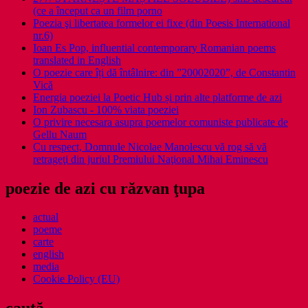
(ce a început ca un film porno
Poezia şi libertatea formelor ei fixe (din Poesis International
nr.6)
Ioan Es Pop, influential contemporary Romanian poems
translated in English
O poezie care îți dă întâlnire: din ”20002020”, de Constantin
Vică
Energia poeziei la Poetic Hub și prin alte platforme de azi
Ion Zubascu - 100% viata poeziei
O privire necesara asupra poemelor comuniste publicate de
Gellu Naum
Cu respect, Domnule Nicolae Manolescu vă rog să vă
retrageţi din juriul Premiului Naţional Mihai Eminescu
poezie de azi cu răzvan ţupa
actual
poeme
carte
english
media
Cookie Policy (EU)