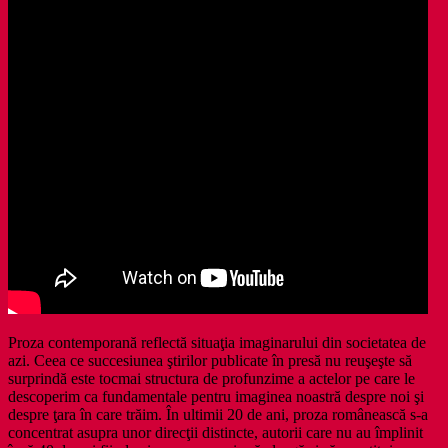
Proza contemporană reflectă situaţia imaginarului din societatea de
azi. Ceea ce succesiunea ştirilor publicate în presă nu reuşeşte să
surprindă este tocmai structura de profunzime a actelor pe care le
descoperim ca fundamentale pentru imaginea noastră despre noi şi
despre ţara în care trăim. În ultimii 20 de ani, proza românească s-a
concentrat asupra unor direcţii distincte, autorii care nu au împlinit