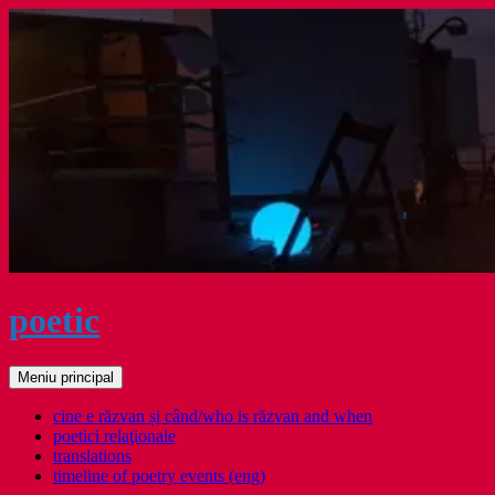
Sari
la
conținut
poetic
Caută
Meniu principal
cine e răzvan și când/who is răzvan and when
poetici relaţionale
translations
timeline of poetry events (eng)