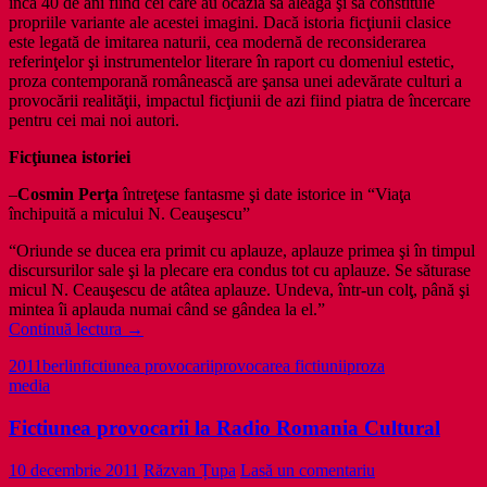
încă 40 de ani fiind cei care au ocazia să aleagă şi să constituie
propriile variante ale acestei imagini. Dacă istoria ficţiunii clasice
este legată de imitarea naturii, cea modernă de reconsiderarea
referinţelor şi instrumentelor literare în raport cu domeniul estetic,
proza contemporană românească are şansa unei adevărate culturi a
provocării realităţii, impactul ficţiunii de azi fiind piatra de încercare
pentru cei mai noi autori.
Ficţiunea istoriei
–
Cosmin Perţa
întreţese fantasme şi date istorice in “Viaţa
închipuită a micului N. Ceauşescu”
“Oriunde se ducea era primit cu aplauze, aplauze primea şi în timpul
discursurilor sale şi la plecare era condus tot cu aplauze. Se săturase
micul N. Ceauşescu de atâtea aplauze. Undeva, într-un colţ, până şi
mintea îi aplauda numai când se gândea la el.”
Traseul
Continuă lectura
→
berlinez
2011
berlin
fictiunea provocarii
provocarea fictiunii
proza
al
media
literaturii
romane-
Fictiunea provocarii la Radio Romania Cultural
Ficţiunea
provocării
–
10 decembrie 2011
Răzvan Țupa
Lasă un comentariu
cum