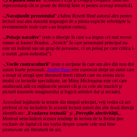
reprezentanţi cât se poate de diferiţi între ei pentru aceeaşi tematică),
-„
Naraţiunile prezentului
” (
Adina Rosetti
fiind autorul ales pentru
lectură mai ales datorită inspiraţiei de a păstra expicite referinţele la
evenimentele reale care i-au inspirat cartea),
-„
Peisaje narative
” (este o direcţie în care s-a impus cel mai recent
roman al
Ioanei Bradea
, „Scotch” în care personajul principal nu
este un individ sau un grup de persoane, ci un peisaj pe care critica l-
a numit „post-industrial”)
-„
Vocile contraculturii
” (este o secţiune în care am ales din nou doi
autori foarte personali.
Andrei Ruse
este cunoscut drept un autor care
a reuşit să atragă spre literatură tineri cititori care nu aveau nicio
treabă cu lecturile specializate, iar
Mitoş Micleuşanu
este cel care
analizează atât cu mijloacele prozei cât şi cu cele ale muzicii şi
picturii traumele imaginarului şi logicii artistice dar şi sociale).
Accesând legăturile la textele din timpul selecţiei, veţi vedea că am
preferat să nu includem în această lectură autori din alte două direcţii
identificate: „
Evadarea textuală
” şi „
Poveştile afectivităţii
„.
Motivul neincluderii acestor tendinţe în lectura de la Berlin ţine
exclusiv de faptul că era vorba despre zonele cele mai bine
promovate ale literaturii de azi.