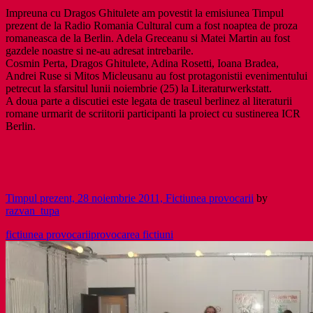
a
Impreuna cu Dragos Ghitulete am povestit la emisiunea Timpul
fost
prezent de la Radio Romania Cultural cum a fost noaptea de proza
lectura
romaneasca de la Berlin. Adela Greceanu si Matei Martin au fost
de
gazdele noastre si ne-au adresat intrebarile.
proza
Cosmin Perta, Dragos Ghitulete, Adina Rosetti, Ioana Bradea,
noua
Andrei Ruse si Mitos Micleusanu au fost protagonistii evenimentului
romaneasca
petrecut la sfarsitul lunii noiembrie (25) la Literaturwerkstatt.
de
A doua parte a discutiei este legata de traseul berlinez al literaturii
la
romane urmarit de scriitorii participanti la proiect cu sustinerea ICR
Berlin
Berlin.
Timpul prezent, 28 noiembrie 2011, Fictiunea provocarii
by
razvan_tupa
fictiunea provocarii
provocarea fictiuni