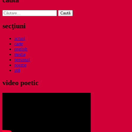
caută
Caută
după:
secţiuni
actual
carte
english
media
personal
poeme
util
video poetic