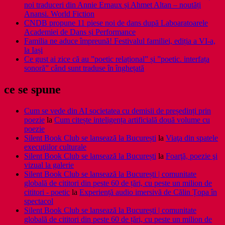
noi traduceri din Annie Ernaux și Ahmet Altan – noutăți
Anansi. World Fiction
CNDB propune 11 piese noi de dans după Laboaratoarele
Academiei de Dans și Performance
Familia ne aduce împreună! Festivalul familiei, ediția a VI-a,
la Iași
Ce gust ai zice că au ”poetic relațional” și ”poetic. interfața
sonoră” când sunt traduse în înghețată
ce se spune
Cum se vede din AI societatea cu demisii de președinți prin
poezie
la
Cum citește inteligența artificială două volume cu
poezie
Silent Book Club se lansează la București
la
Viaţa din spatele
execuţiilor culturale
Silent Book Club se lansează la București
la
Foarţă, poezie şi
vizual la galerie
Silent Book Club se lansează la București | comunitate
globală de cititori din peste 60 de țări, cu peste un milion de
cititori - poetic
la
Experiență audio imersivă de Călin Țopa în
spectacol
Silent Book Club se lansează la București | comunitate
globală de cititori din peste 60 de țări, cu peste un milion de