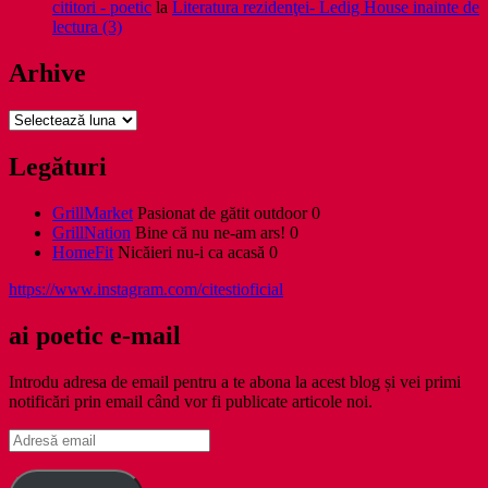
cititori - poetic
la
Literatura rezidenţei- Ledig House inainte de
lectura (3)
Arhive
Arhive
Legături
GrillMarket
Pasionat de gătit outdoor 0
GrillNation
Bine că nu ne-am ars! 0
HomeFit
Nicăieri nu-i ca acasă 0
https://www.instagram.com/citestioficial
ai poetic e-mail
Introdu adresa de email pentru a te abona la acest blog și vei primi
notificări prin email când vor fi publicate articole noi.
Adresă
email