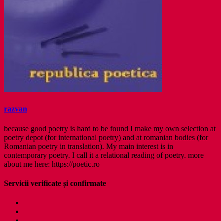
razvan
because good poetry is hard to be found I make my own selection at
poetry depot (for international poetry) and at romanian bodies (for
Romanian poetry in translation). My main interest is in
contemporary poetry. I call it a relational reading of poetry. more
about me here: https://poetic.ro
Servicii verificate și confirmate