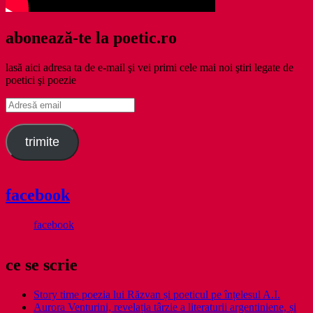
abonează-te la poetic.ro
lasă aici adresa ta de e-mail şi vei primi cele mai noi ştiri legate de
poetici şi poezie
Adresă
email
trimite
facebook
facebook
ce se scrie
Story time poezia lui Răzvan și poeticul pe înțelesul A.I.
Aurora Venturini, revelația târzie a literaturii argentiniene, și