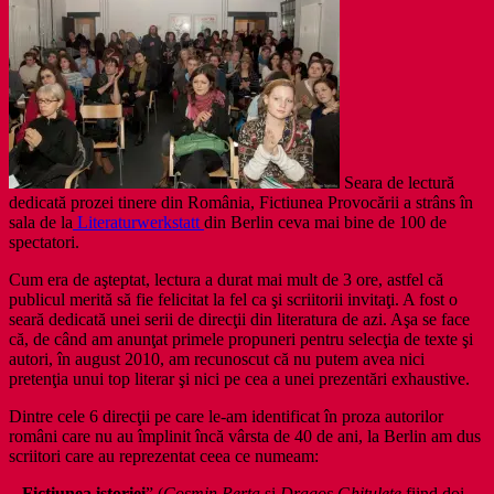
Seara de lectură
dedicată prozei tinere din România, Fictiunea Provocării a strâns în
sala de la
Literaturwerkstatt
din Berlin ceva mai bine de 100 de
spectatori.
Cum era de aşteptat, lectura a durat mai mult de 3 ore, astfel că
publicul merită să fie felicitat la fel ca şi scriitorii invitaţi. A fost o
seară dedicată unei serii de direcţii din literatura de azi. Aşa se face
că, de când am anunţat primele propuneri pentru selecţia de texte şi
autori, în august 2010, am recunoscut că nu putem avea nici
pretenţia unui top literar şi nici pe cea a unei prezentări exhaustive.
Dintre cele 6 direcţii pe care le-am identificat în proza autorilor
români care nu au împlinit încă vârsta de 40 de ani, la Berlin am dus
scriitori care au reprezentat ceea ce numeam:
-„
Ficţiunea istoriei
” (
Cosmin Perţa
şi
Dragoş Ghiţulete
fiind doi