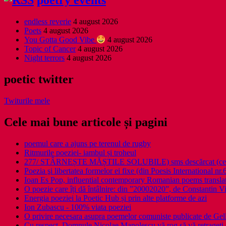
endless reverie
4 august 2026
Poets
4 august 2026
You Gotta Good Vibe
4 august 2026
Topic of Cancer
4 august 2026
Night terrors
4 august 2026
poetic twitter
Twiturile mele
Cele mai bune articole și pagini
poemul care a ajuns pe terenul de rugby
Ritmurile poeziei- iambul și troheul
277/ STÂRNEȘTE MĂȘTILE SOLUBILE) sms descărcat (ce a î
Poezia şi libertatea formelor ei fixe (din Poesis International nr.
Ioan Es Pop, influential contemporary Romanian poems translat
O poezie care îți dă întâlnire: din ”20002020”, de Constantin V
Energia poeziei la Poetic Hub și prin alte platforme de azi
Ion Zubascu - 100% viata poeziei
O privire necesara asupra poemelor comuniste publicate de Ge
Cu respect, Domnule Nicolae Manolescu vă rog să vă retrageţi 