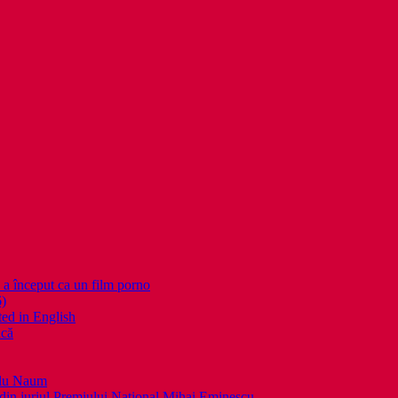
nceput ca un film porno
6)
ed in English
ică
llu Naum
din juriul Premiului Naţional Mihai Eminescu