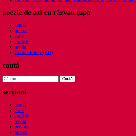
poezie de azi cu răzvan ţupa
actual
poeme
carte
english
media
Cookie Policy (EU)
caută
Caută
după:
secţiuni
actual
carte
english
media
personal
poeme