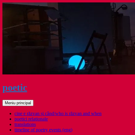
Sari
la
conținut
poetic
Caută
Meniu principal
cine e răzvan și când/who is răzvan and when
poetici relaţionale
translations
timeline of poetry events (eng)