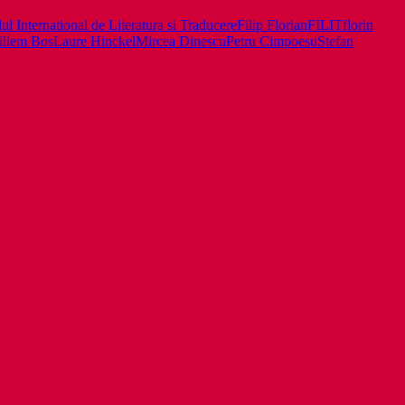
lul International de Literatura si Traducere
Filip Florian
FILIT
florin
illem Bos
Laure Hinckel
Mircea Dinescu
Petru Cimpoesu
Stefan