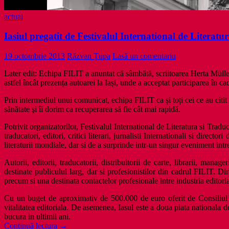
actual
Iasiul pregatit de Festivalul International de Literatur
19 octombrie 2013
Răzvan Țupa
Lasă un comentariu
Later edit: Echipa FILIT a anuntat că sâmbătă, scriitoarea Herta Müller 
astfel încât prezența autoarei la Iași, unde a acceptat participarea în ca
Prin intermediul unui comunicat, echipa FILIT ca și toți cei ce au citi
sănătate şi îi dorim ca recuperarea să fie cât mai rapidă.
Potrivit organizatorilor, Festivalul International de Literatura si Trad
traducatori, editori, critici literari, jurnalisti Internationali si dir
literaturii mondiale, dar si de a surprinde intr-un singur eveniment intr
Autorii, editorii, traducatorii, distribuitorii de carte, librarii, manage
destinate publicului larg, dar si profesionistilor din cadrul FILIT. Dinc
precum si una destinata contactelor profesionale intre industria editor
Cu un buget de aproximativ de 500.000 de euro oferit de Consiliul Jud
vitalitatea editoriala. De asemenea, Iasul este a doua piata nationala d
bucura in ultimii ani.
Iasiul
Continuă lectura
→