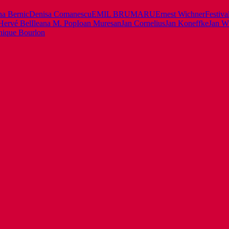
na Bernic
Denisa Comanescu
EMIL BRUMARU
Ernest Wichner
Festiva
Hervé Bel
Ileana M. Pop
Ioan Muresan
Jan Cornelius
Jan Koneffke
Jan W
nique Bourlon