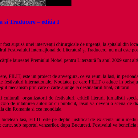
a si Traducere – editia I
fost supusă unei intervenții chirurgicale de urgență, la spitalul din loca
drul Festivalului Internațional de Literatură și Traducere, nu mai este posi
t cărțile laureatei Premiului Nobel pentru Literatură în anul 2009 sunt al
ucere, FILIT, este un proiect de anvergura, ce va reuni la Iasi, in perioad
ectori de festivaluri internationale. Noutatea pe care FILIT o aduce in pei
egul mecanism prin care o carte ajunge la destinatarul final, cititorul.
rii culturali, organizatorii de festivaluri, criticii literari, jurnalistii s
olo de intalnirea autorilor cu publicul, Iasul va deveni o scena de dialog
iala din Romania si cea mondiala.
etean Iasi, FILIT este pe deplin justificat de existenta unui mediu lit
e carte, sub raportul vanzarilor, dupa Bucuresti. Festivalul va beneficia