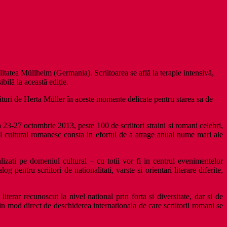
litatea Müllheim (Germania). Scriitoarea se află la terapie intensivă,
bilă la această ediție.
tături de Herta Müller în aceste momente delicate pentru starea sa de
a 23-27 octombrie 2013, peste 100 de scriitori straini si romani celebri,
sajul cultural romanesc consta in efortul de a atrage anual nume mari ale
pecializati pe domeniul cultural – cu totii vor fi in centrul evenimentelor
 pentru scriitori de nationalitati, varste si orientari literare diferite,
erar recunoscut la nivel national prin forta si diversitate, dar si de
 in mod direct de deschiderea internationala de care scriitorii romani se