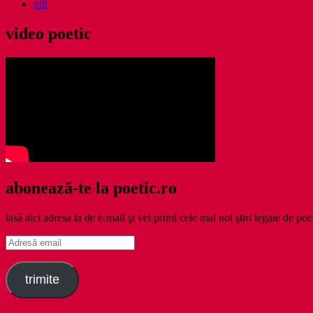
util
video poetic
abonează-te la poetic.ro
lasă aici adresa ta de e-mail şi vei primi cele mai noi ştiri legate de poe
Adresă
email
trimite