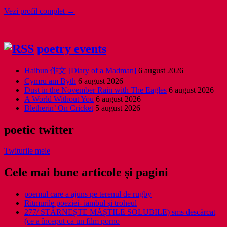
Vezi profil complet →
poetry events
Haibun 俳文 [Diary of a Madman]
6 august 2026
Cymru am Byth
6 august 2026
Dust in the November Rain with The Eagles
6 august 2026
A World Without You
6 august 2026
Bletherin’ On Cricket
5 august 2026
poetic twitter
Twiturile mele
Cele mai bune articole și pagini
poemul care a ajuns pe terenul de rugby
Ritmurile poeziei- iambul și troheul
277/ STÂRNEȘTE MĂȘTILE SOLUBILE) sms descărcat
(ce a început ca un film porno