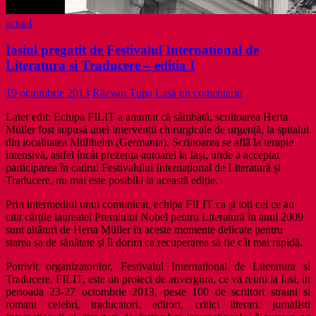
actual
Iasiul pregatit de Festivalul International de
Literatura si Traducere – editia I
19 octombrie 2013
Răzvan Țupa
Lasă un comentariu
Later edit: Echipa FILIT a anuntat că sâmbătă, scriitoarea Herta
Müller fost supusă unei intervenții chirurgicale de urgență, la spitalul
din localitatea Müllheim (Germania). Scriitoarea se află la terapie
intensivă, astfel încât prezența autoarei la Iași, unde a acceptat
participarea în cadrul Festivalului Internațional de Literatură și
Traducere, nu mai este posibilă la această ediție.
Prin intermediul unui comunicat, echipa FILIT ca și toți cei ce au
citit cărțile laureatei Premiului Nobel pentru Literatură în anul 2009
sunt altături de Herta Müller în aceste momente delicate pentru
starea sa de sănătate şi îi dorim ca recuperarea să fie cât mai rapidă.
Potrivit organizatorilor, Festivalul International de Literatura si
Traducere, FILIT, este un proiect de anvergura, ce va reuni la Iasi, in
perioada 23-27 octombrie 2013, peste 100 de scriitori straini si
romani celebri, traducatori, editori, critici literari, jurnalisti