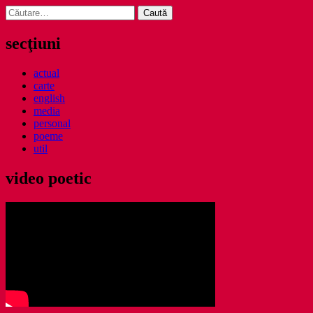
Caută
după:
secţiuni
actual
carte
english
media
personal
poeme
util
video poetic