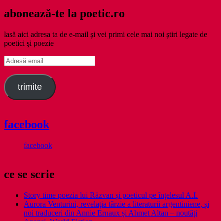
abonează-te la poetic.ro
lasă aici adresa ta de e-mail şi vei primi cele mai noi ştiri legate de
poetici şi poezie
Adresă
email
trimite
facebook
facebook
ce se scrie
Story time poezia lui Răzvan și poeticul pe înțelesul A.I.
Aurora Venturini, revelația târzie a literaturii argentiniene, și
noi traduceri din Annie Ernaux și Ahmet Altan – noutăți