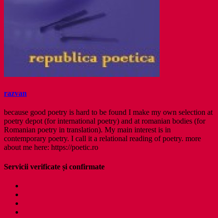
razvan
because good poetry is hard to be found I make my own selection at
poetry depot (for international poetry) and at romanian bodies (for
Romanian poetry in translation). My main interest is in
contemporary poetry. I call it a relational reading of poetry. more
about me here: https://poetic.ro
Servicii verificate și confirmate