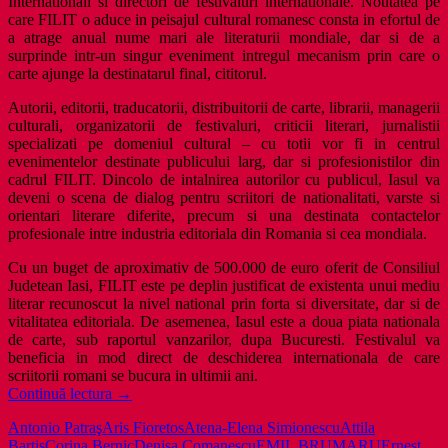
Internationali si directori de festivaluri internationale. Noutatea pe
care FILIT o aduce in peisajul cultural romanesc consta in efortul de
a atrage anual nume mari ale literaturii mondiale, dar si de a
surprinde intr-un singur eveniment intregul mecanism prin care o
carte ajunge la destinatarul final, cititorul.
Autorii, editorii, traducatorii, distribuitorii de carte, librarii, managerii
culturali, organizatorii de festivaluri, criticii literari, jurnalistii
specializati pe domeniul cultural – cu totii vor fi in centrul
evenimentelor destinate publicului larg, dar si profesionistilor din
cadrul FILIT. Dincolo de intalnirea autorilor cu publicul, Iasul va
deveni o scena de dialog pentru scriitori de nationalitati, varste si
orientari literare diferite, precum si una destinata contactelor
profesionale intre industria editoriala din Romania si cea mondiala.
Cu un buget de aproximativ de 500.000 de euro oferit de Consiliul
Judetean Iasi, FILIT este pe deplin justificat de existenta unui mediu
literar recunoscut la nivel national prin forta si diversitate, dar si de
vitalitatea editoriala. De asemenea, Iasul este a doua piata nationala
de carte, sub raportul vanzarilor, dupa Bucuresti. Festivalul va
beneficia in mod direct de deschiderea internationala de care
scriitorii romani se bucura in ultimii ani.
Iasiul
Continuă lectura
→
pregatit
Antonio Patraş
Aris Fioretos
Atena-Elena Simionescu
Attila
de
Bartis
Corina Bernic
Denisa Comanescu
EMIL BRUMARU
Ernest
Festivalul