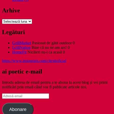
Arhive
Arhive
Legături
GrillMarket
Pasionat de gătit outdoor 0
GrillNation
Bine că nu ne-am ars! 0
HomeFit
Nicăieri nu-i ca acasă 0
https://www.instagram.com/citestioficial
ai poetic e-mail
Introdu adresa de email pentru a te abona la acest blog și vei primi
notificări prin email când vor fi publicate articole noi.
Adresă
email
Abonare