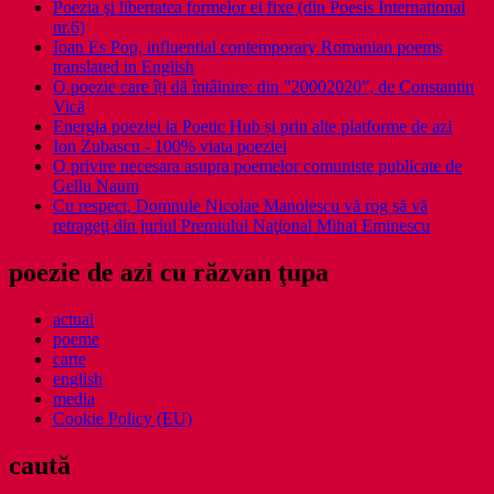
Poezia şi libertatea formelor ei fixe (din Poesis International
nr.6)
Ioan Es Pop, influential contemporary Romanian poems
translated in English
O poezie care îți dă întâlnire: din ”20002020”, de Constantin
Vică
Energia poeziei la Poetic Hub și prin alte platforme de azi
Ion Zubascu - 100% viata poeziei
O privire necesara asupra poemelor comuniste publicate de
Gellu Naum
Cu respect, Domnule Nicolae Manolescu vă rog să vă
retrageţi din juriul Premiului Naţional Mihai Eminescu
poezie de azi cu răzvan ţupa
actual
poeme
carte
english
media
Cookie Policy (EU)
caută