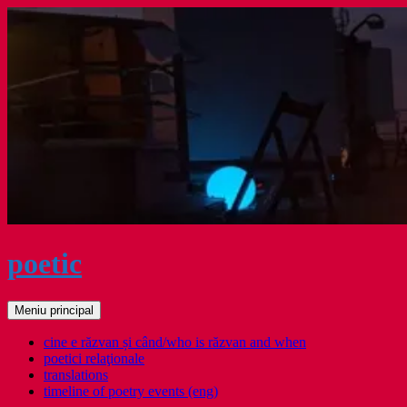
Sari
la
conținut
poetic
Caută
Meniu principal
cine e răzvan și când/who is răzvan and when
poetici relaţionale
translations
timeline of poetry events (eng)