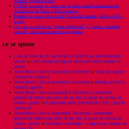
Anansi. World Fiction
CNDB propune 11 piese noi de dans după Laboaratoarele
Academiei de Dans și Performance
Familia ne aduce împreună! Festivalul familiei, ediția a VI-a,
la Iași
Ce gust ai zice că au ”poetic relațional” și ”poetic. interfața
sonoră” când sunt traduse în înghețată
ce se spune
Cum se vede din AI societatea cu demisii de președinți prin
poezie
la
Cum citește inteligența artificială două volume cu
poezie
Silent Book Club se lansează la București
la
Viaţa din spatele
execuţiilor culturale
Silent Book Club se lansează la București
la
Foarţă, poezie şi
vizual la galerie
Silent Book Club se lansează la București | comunitate
globală de cititori din peste 60 de țări, cu peste un milion de
cititori - poetic
la
Experiență audio imersivă de Călin Țopa în
spectacol
Silent Book Club se lansează la București | comunitate
globală de cititori din peste 60 de țări, cu peste un milion de
cititori - poetic
la
Literatura rezidenţei- Ledig House inainte de
lectura (3)