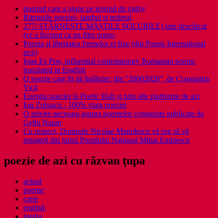
poemul care a ajuns pe terenul de rugby
Ritmurile poeziei- iambul și troheul
277/ STÂRNEȘTE MĂȘTILE SOLUBILE) sms descărcat
(ce a început ca un film porno
Poezia şi libertatea formelor ei fixe (din Poesis International
nr.6)
Ioan Es Pop, influential contemporary Romanian poems
translated in English
O poezie care îți dă întâlnire: din ”20002020”, de Constantin
Vică
Energia poeziei la Poetic Hub și prin alte platforme de azi
Ion Zubascu - 100% viata poeziei
O privire necesara asupra poemelor comuniste publicate de
Gellu Naum
Cu respect, Domnule Nicolae Manolescu vă rog să vă
retrageţi din juriul Premiului Naţional Mihai Eminescu
poezie de azi cu răzvan ţupa
actual
poeme
carte
english
media