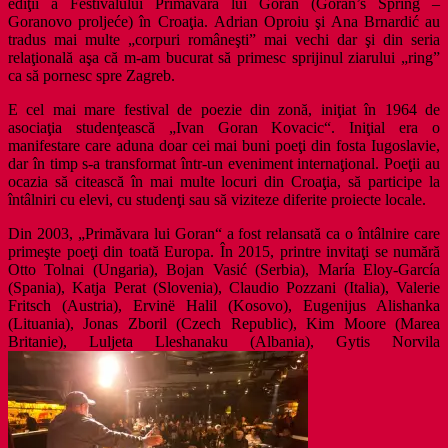
ediţii a Festivalului Primăvara lui Goran (Goran’s Spring –
Goranovo proljeće) în Croaţia. Adrian Oproiu şi Ana Brnardić au
tradus mai multe „corpuri româneşti” mai vechi dar şi din seria
relaţională aşa că m-am bucurat să primesc sprijinul ziarului „ring”
ca să pornesc spre Zagreb.
E cel mai mare festival de poezie din zonă, iniţiat în 1964 de
asociaţia studenţească „Ivan Goran Kovacic“. Iniţial era o
manifestare care aduna doar cei mai buni poeţi din fosta Iugoslavie,
dar în timp s-a transformat într-un eveniment internaţional. Poeţii au
ocazia să citească în mai multe locuri din Croaţia, să participe la
întâlniri cu elevi, cu studenţi sau să viziteze diferite proiecte locale.
Din 2003, „Primăvara lui Goran“ a fost relansată ca o întâlnire care
primeşte poeţi din toată Europa. În 2015, printre invitaţi se numără
Otto Tolnai (Ungaria), Bojan Vasić (Serbia), María Eloy-García
(Spania), Katja Perat (Slovenia), Claudio Pozzani (Italia), Valerie
Fritsch (Austria), Ervinë Halil (Kosovo), Eugenijus Alishanka
(Lituania), Jonas Zboril (Czech Republic), Kim Moore (Marea
Britanie), Luljeta Lleshanaku (Albania), Gytis Norvila