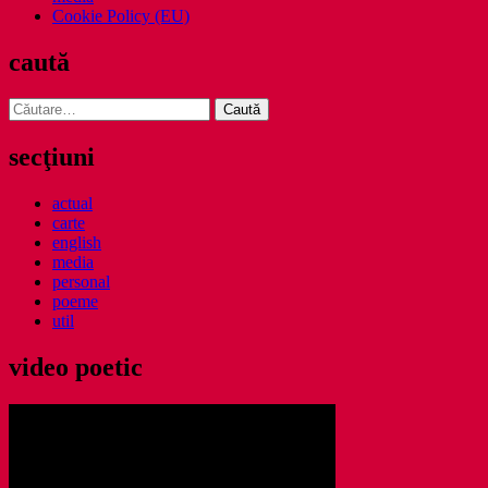
Cookie Policy (EU)
caută
Caută
după:
secţiuni
actual
carte
english
media
personal
poeme
util
video poetic