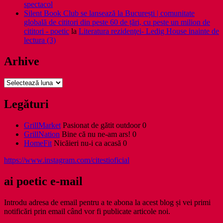
spectacol
Silent Book Club se lansează la București | comunitate
globală de cititori din peste 60 de țări, cu peste un milion de
cititori - poetic
la
Literatura rezidenţei- Ledig House inainte de
lectura (3)
Arhive
Arhive
Legături
GrillMarket
Pasionat de gătit outdoor 0
GrillNation
Bine că nu ne-am ars! 0
HomeFit
Nicăieri nu-i ca acasă 0
https://www.instagram.com/citestioficial
ai poetic e-mail
Introdu adresa de email pentru a te abona la acest blog și vei primi
notificări prin email când vor fi publicate articole noi.