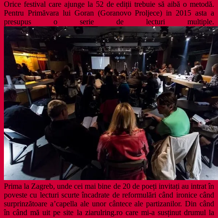
Orice festival care ajunge la 52 de ediții trebuie să aibă o metodă.
Pentru Primăvara lui Goran (Goranovo Proljece) in 2015 asta a
presupus o serie de lecturi multiple.
Prima la Zagreb, unde cei mai bine de 20 de poeți invitați au intrat în
poveste cu lecturi scurte încadrate de reformulări când ironice când
surprinzătoare a’capella ale unor cântece ale partizanilor. Din când
în când mă uit pe site la ziarulring.ro care mi-a susținut drumul la