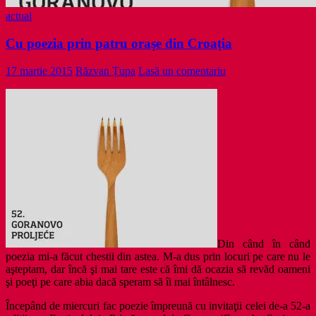
actual
Cu poezia prin patru oraşe din Croaţia
17 martie 2015
Răzvan Țupa
Lasă un comentariu
Din când în când
poezia mi-a făcut chestii din astea. M-a dus prin locuri pe care nu le
aşteptam, dar încă şi mai tare este că îmi dă ocazia să revăd oameni
şi poeţi pe care abia dacă speram să îi mai întâlnesc.
Începând de miercuri fac poezie împreună cu invitaţii celei de-a 52-a