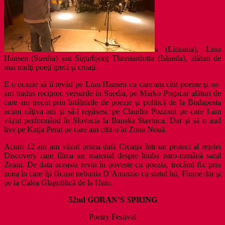
s (Lituania), Linn
Hansen (Suedia) sau Sigurbjorg Thrastardottir (Islanda), alături de
mai mulţi poeţi greci şi croaţi.
E o ocazie să îi revăd pe Linn Hansen cu care am citit poeme şi ne-
am tradus reciproc versurile în Suedia, pe Marko Pogacar alături de
care am trecut prin întâlnirile de poezie şi politică de la Budapesta
acum câţiva ani şi să-l regăsesc pe Claudio Pozzani pe care l-am
văzut performând în Slovacia la Banska Stavnica. Dar şi să o aud
live pe Katja Perat pe care am citit-o în Zona Nouă.
Acum 12 ani am văzut prima dată Croaţia într-un proiect al reţelei
Discovery care filma un material despre limba istro-română satul
Zeani. De data aceasta revin în poveste cu poezia, trecând fix prin
zona în care îşi făcuse nebunia D’Anunzio cu statul lui, Fiume dar şi
pe la Calea Glagolitică de la Hum.
52nd GORAN’S SPRING
Poetry Festival