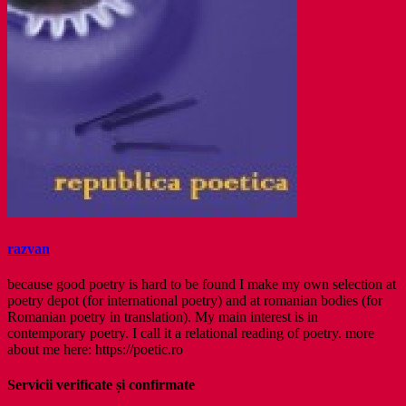
razvan
because good poetry is hard to be found I make my own selection at
poetry depot (for international poetry) and at romanian bodies (for
Romanian poetry in translation). My main interest is in
contemporary poetry. I call it a relational reading of poetry. more
about me here: https://poetic.ro
Servicii verificate și confirmate