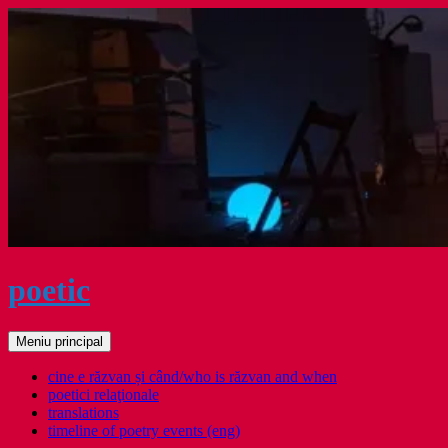
Sari
la
conținut
poetic
Caută
Meniu principal
cine e răzvan și când/who is răzvan and when
poetici relaţionale
translations
timeline of poetry events (eng)