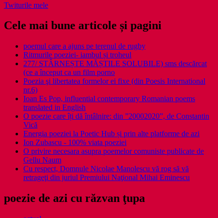
Twiturile mele
Cele mai bune articole și pagini
poemul care a ajuns pe terenul de rugby
Ritmurile poeziei- iambul și troheul
277/ STÂRNEȘTE MĂȘTILE SOLUBILE) sms descărcat
(ce a început ca un film porno
Poezia şi libertatea formelor ei fixe (din Poesis International
nr.6)
Ioan Es Pop, influential contemporary Romanian poems
translated in English
O poezie care îți dă întâlnire: din ”20002020”, de Constantin
Vică
Energia poeziei la Poetic Hub și prin alte platforme de azi
Ion Zubascu - 100% viata poeziei
O privire necesara asupra poemelor comuniste publicate de
Gellu Naum
Cu respect, Domnule Nicolae Manolescu vă rog să vă
retrageţi din juriul Premiului Naţional Mihai Eminescu
poezie de azi cu răzvan ţupa