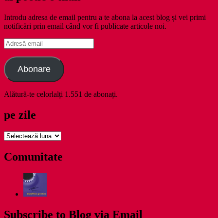
Introdu adresa de email pentru a te abona la acest blog și vei primi
notificări prin email când vor fi publicate articole noi.
Adresă
email
Abonare
Alătură-te celorlalți 1.551 de abonați.
pe zile
pe
zile
Comunitate
Subscribe to Blog via Email