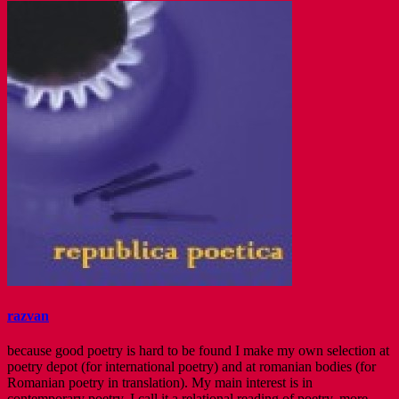
razvan
because good poetry is hard to be found I make my own selection at
poetry depot (for international poetry) and at romanian bodies (for
Romanian poetry in translation). My main interest is in
contemporary poetry. I call it a relational reading of poetry. more