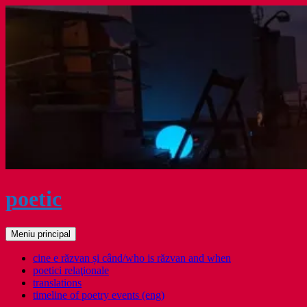
Sari
la
conținut
poetic
Caută
Meniu principal
cine e răzvan și când/who is răzvan and when
poetici relaţionale
translations
timeline of poetry events (eng)