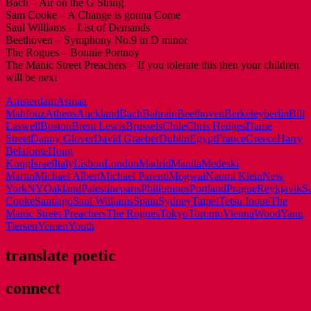
Bach – Air on the G String
Sam Cooke – A Change is gonna Come
Saul Williams – List of Demands
Beethoven – Symphony No.9 in D minor
The Rogues – Bonnie Portnoy
The Manic Street Preachers – If you tolerate this then your children
will be next
Amsterdam
Asmaa
Mahfouz
Athens
Auckland
Bach
Bahrain
Beethoven
Berkeley
berlin
Bill
Laswell
Boston
Brent Lewis
Brussels
Chile
Chris Hedges
Dame
Street
Danny Glover
David Graeber
Dublin
Egypt
France
Greece
Harry
Belafonte
Hong
Kong
Israel
Italy
Lisbon
London
Madrid
Manila
Medeski
Martin
Michael Albert
Michael Parenti
Mogwai
Naomi Klein
New
York
NY
Oakland
Palestine
paris
Philippines
Portland
Prague
Reykjavik
S
Cooke
Santiago
Saul Williams
Spain
Sydney
Taipei
Tetsu Inoue
The
Manic Street Preachers
The Rogues
Tokyo
Toronto
Vienna
Wood
Yann
Tiersen
Yemen
Youth
translate poetic
connect