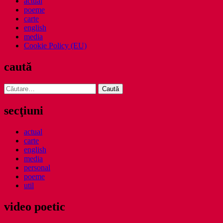
actual
poeme
carte
english
media
Cookie Policy (EU)
caută
Caută
după:
secţiuni
actual
carte
english
media
personal
poeme
util
video poetic