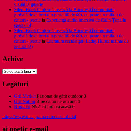
vizual la galerie
Silent Book Club se lansează la București | comunitate
globală de cititori din peste 60 de țări, cu peste un milion de
cititori - poetic
la
Experiență audio imersivă de Călin Țopa în
spectacol
Silent Book Club se lansează la București | comunitate
globală de cititori din peste 60 de țări, cu peste un milion de
cititori - poetic
la
Literatura rezidenţei- Ledig House inainte de
lectura (3)
Arhive
Arhive
Legături
GrillMarket
Pasionat de gătit outdoor 0
GrillNation
Bine că nu ne-am ars! 0
HomeFit
Nicăieri nu-i ca acasă 0
https://www.instagram.com/citestioficial
ai poetic e-mail