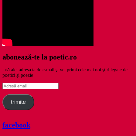
abonează-te la poetic.ro
lasă aici adresa ta de e-mail şi vei primi cele mai noi ştiri legate de
poetici şi poezie
Adresă
email
trimite
facebook