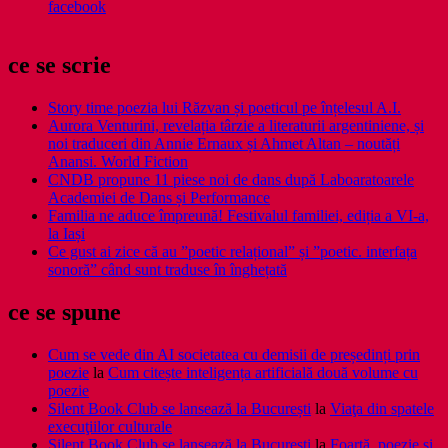
facebook
ce se scrie
Story time poezia lui Răzvan și poeticul pe înțelesul A.I.
Aurora Venturini, revelația târzie a literaturii argentiniene, și
noi traduceri din Annie Ernaux și Ahmet Altan – noutăți
Anansi. World Fiction
CNDB propune 11 piese noi de dans după Laboaratoarele
Academiei de Dans și Performance
Familia ne aduce împreună! Festivalul familiei, ediția a VI-a,
la Iași
Ce gust ai zice că au ”poetic relațional” și ”poetic. interfața
sonoră” când sunt traduse în înghețată
ce se spune
Cum se vede din AI societatea cu demisii de președinți prin
poezie
la
Cum citește inteligența artificială două volume cu
poezie
Silent Book Club se lansează la București
la
Viaţa din spatele
execuţiilor culturale
Silent Book Club se lansează la București
la
Foarţă, poezie şi