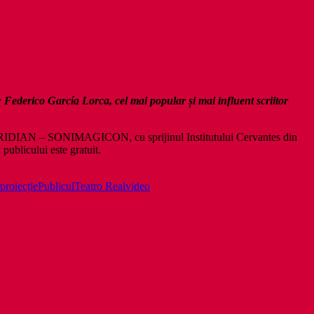
: Federico García Lorca,
cel mai popular și mai influent scriitor
al MERIDIAN – SONIMAGICON, cu sprijinul Institutului Cervantes din
publicului este gratuit.
proiecție
Publicul
Teatro Real
video