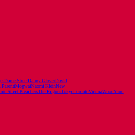
es
Dame Street
Danny Glover
David
 Parenti
Mogwai
Naomi Klein
New
ic Street Preachers
The Rogues
Tokyo
Toronto
Vienna
Wood
Yann