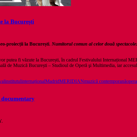
e la București
eo-proiecții la București
.
Numitorul comun al celor două spectacole
 vor putea fi văzute la București, în cadrul Festivalului Internațion
ală de Muzică București – Studioul de Operă şi Multimedia, iar accesul 
val
institutul
internațional
Madrid
MERIDIAN
muzică contemporană
opera
ee documentary
Y.