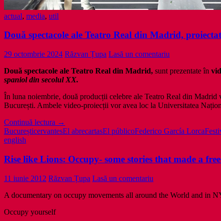
actual
,
media
,
util
Două spectacole ale Teatro Real din Madrid, proiectat
29 octombrie 2024
Răzvan Țupa
Lasă un comentariu
Două spectacole ale Teatro Real din Madrid,
sunt prezentate în
vid
spaniol din secolul XX.
În luna noiembrie, două producții celebre ale Teatro Real din Madrid
București. Ambele video-proiecții vor avea loc la Universitatea Națion
Două
Continuă lectura
→
spectacole
București
cervantes
El abrecartas
El público
Federico García Lorca
Festi
ale
english
Teatro
Real
Rise like Lions: Occupy- some stories that made a fr
din
Madrid,
11 iunie 2012
Răzvan Țupa
Lasă un comentariu
proiectate
la
A documentary on occupy movements all around the World and in N
București
Occupy yourself