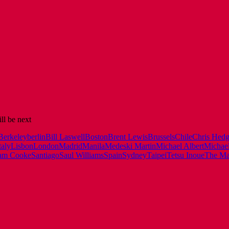
ll be next
Berkeley
berlin
Bill Laswell
Boston
Brent Lewis
Brussels
Chile
Chris Hedg
taly
Lisbon
London
Madrid
Manila
Medeski Martin
Michael Albert
Michael
am Cooke
Santiago
Saul Williams
Spain
Sydney
Taipei
Tetsu Inoue
The Man