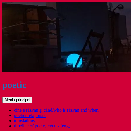
Sari
la
conținut
poetic
Caută
Meniu principal
cine e răzvan și când/who is răzvan and when
poetici relaţionale
translations
timeline of poetry events (eng)