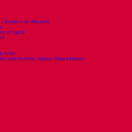
nceput ca un film porno
6)
ed in English
ică
llu Naum
din juriul Premiului Naţional Mihai Eminescu