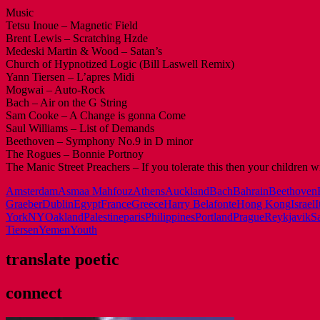
Music
Tetsu Inoue – Magnetic Field
Brent Lewis – Scratching Hzde
Medeski Martin & Wood – Satan’s
Church of Hypnotized Logic (Bill Laswell Remix)
Yann Tiersen – L’apres Midi
Mogwai – Auto-Rock
Bach – Air on the G String
Sam Cooke – A Change is gonna Come
Saul Williams – List of Demands
Beethoven – Symphony No.9 in D minor
The Rogues – Bonnie Portnoy
The Manic Street Preachers – If you tolerate this then your children wi
Amsterdam
Asmaa Mahfouz
Athens
Auckland
Bach
Bahrain
Beethoven
Graeber
Dublin
Egypt
France
Greece
Harry Belafonte
Hong Kong
Israel
I
York
NY
Oakland
Palestine
paris
Philippines
Portland
Prague
Reykjavik
S
Tiersen
Yemen
Youth
translate poetic
connect