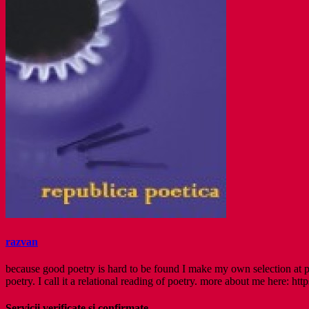
razvan
because good poetry is hard to be found I make my own selection at po
poetry. I call it a relational reading of poetry. more about me here: http
Servicii verificate și confirmate