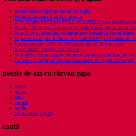
poemul care a ajuns pe terenul de rugby
Ritmurile poeziei- iambul și troheul
277/ STÂRNEȘTE MĂȘTILE SOLUBILE) sms descărcat (ce a î
Poezia şi libertatea formelor ei fixe (din Poesis International nr.
Ioan Es Pop, influential contemporary Romanian poems translat
O poezie care îți dă întâlnire: din ”20002020”, de Constantin V
Energia poeziei la Poetic Hub și prin alte platforme de azi
Ion Zubascu - 100% viata poeziei
O privire necesara asupra poemelor comuniste publicate de Ge
Cu respect, Domnule Nicolae Manolescu vă rog să vă retrageţi 
poezie de azi cu răzvan ţupa
actual
poeme
carte
english
media
Cookie Policy (EU)
caută