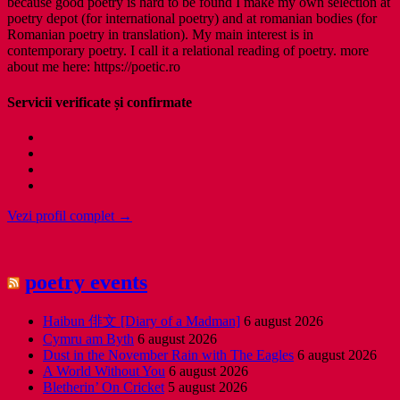
because good poetry is hard to be found I make my own selection at
poetry depot (for international poetry) and at romanian bodies (for
Romanian poetry in translation). My main interest is in
contemporary poetry. I call it a relational reading of poetry. more
about me here: https://poetic.ro
Servicii verificate și confirmate
Vezi profil complet →
poetry events
Haibun 俳文 [Diary of a Madman]
6 august 2026
Cymru am Byth
6 august 2026
Dust in the November Rain with The Eagles
6 august 2026
A World Without You
6 august 2026
Bletherin’ On Cricket
5 august 2026