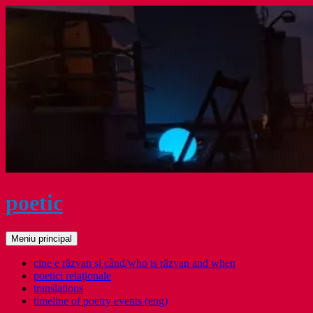
Sari
la
conținut
poetic
Caută
Meniu principal
cine e răzvan și când/who is răzvan and when
poetici relaţionale
translations
timeline of poetry events (eng)