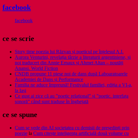
facebook
facebook
ce se scrie
Story time poezia lui Răzvan și poeticul pe înțelesul A.I.
Aurora Venturini, revelația târzie a literaturii argentiniene, și
noi traduceri din Annie Ernaux și Ahmet Altan – noutăți
Anansi. World Fiction
CNDB propune 11 piese noi de dans după Laboaratoarele
Academiei de Dans și Performance
Familia ne aduce împreună! Festivalul familiei, ediția a VI-a,
la Iași
Ce gust ai zice că au ”poetic relațional” și ”poetic. interfața
sonoră” când sunt traduse în înghețată
ce se spune
Cum se vede din AI societatea cu demisii de președinți prin
poezie
la
Cum citește inteligența artificială două volume cu