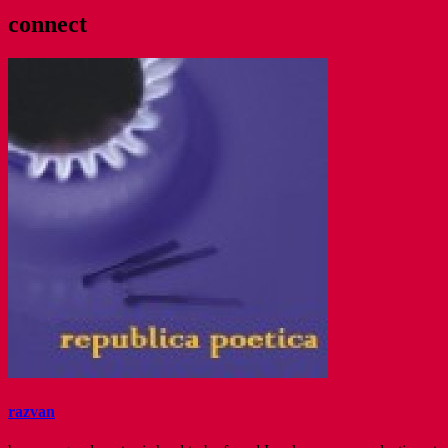
connect
razvan