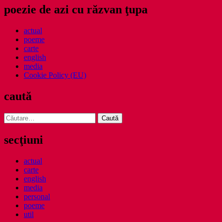
poezie de azi cu răzvan ţupa
actual
poeme
carte
english
media
Cookie Policy (EU)
caută
Caută
după:
secţiuni
actual
carte
english
media
personal
poeme
util