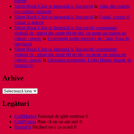
poezie
Silent Book Club se lansează la București
la
Viaţa din spatele
execuţiilor culturale
Silent Book Club se lansează la București
la
Foarţă, poezie şi
vizual la galerie
Silent Book Club se lansează la București | comunitate
globală de cititori din peste 60 de țări, cu peste un milion de
cititori - poetic
la
Experiență audio imersivă de Călin Țopa în
spectacol
Silent Book Club se lansează la București | comunitate
globală de cititori din peste 60 de țări, cu peste un milion de
cititori - poetic
la
Literatura rezidenţei- Ledig House inainte de
lectura (3)
Arhive
Arhive
Legături
GrillMarket
Pasionat de gătit outdoor 0
GrillNation
Bine că nu ne-am ars! 0
HomeFit
Nicăieri nu-i ca acasă 0