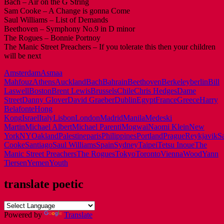
Bach – Air on the G String
Sam Cooke – A Change is gonna Come
Saul Williams – List of Demands
Beethoven – Symphony No.9 in D minor
The Rogues – Bonnie Portnoy
The Manic Street Preachers – If you tolerate this then your children
will be next
Amsterdam
Asmaa
Mahfouz
Athens
Auckland
Bach
Bahrain
Beethoven
Berkeley
berlin
Bill
Laswell
Boston
Brent Lewis
Brussels
Chile
Chris Hedges
Dame
Street
Danny Glover
David Graeber
Dublin
Egypt
France
Greece
Harry
Belafonte
Hong
Kong
Israel
Italy
Lisbon
London
Madrid
Manila
Medeski
Martin
Michael Albert
Michael Parenti
Mogwai
Naomi Klein
New
York
NY
Oakland
Palestine
paris
Philippines
Portland
Prague
Reykjavik
S
Cooke
Santiago
Saul Williams
Spain
Sydney
Taipei
Tetsu Inoue
The
Manic Street Preachers
The Rogues
Tokyo
Toronto
Vienna
Wood
Yann
Tiersen
Yemen
Youth
translate poetic
Powered by
Translate