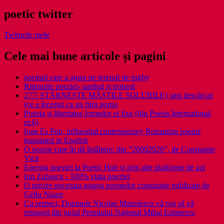
poetic twitter
Twiturile mele
Cele mai bune articole și pagini
poemul care a ajuns pe terenul de rugby
Ritmurile poeziei- iambul și troheul
277/ STÂRNEȘTE MĂȘTILE SOLUBILE) sms descărcat
(ce a început ca un film porno
Poezia şi libertatea formelor ei fixe (din Poesis International
nr.6)
Ioan Es Pop, influential contemporary Romanian poems
translated in English
O poezie care îți dă întâlnire: din ”20002020”, de Constantin
Vică
Energia poeziei la Poetic Hub și prin alte platforme de azi
Ion Zubascu - 100% viata poeziei
O privire necesara asupra poemelor comuniste publicate de
Gellu Naum
Cu respect, Domnule Nicolae Manolescu vă rog să vă
retrageţi din juriul Premiului Naţional Mihai Eminescu