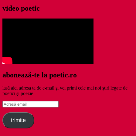
video poetic
abonează-te la poetic.ro
lasă aici adresa ta de e-mail şi vei primi cele mai noi ştiri legate de
poetici şi poezie
Adresă
email
trimite