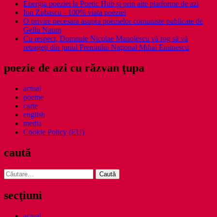
Energia poeziei la Poetic Hub și prin alte platforme de azi
Ion Zubascu - 100% viata poeziei
O privire necesara asupra poemelor comuniste publicate de
Gellu Naum
Cu respect, Domnule Nicolae Manolescu vă rog să vă
retrageţi din juriul Premiului Naţional Mihai Eminescu
poezie de azi cu răzvan ţupa
actual
poeme
carte
english
media
Cookie Policy (EU)
caută
Caută
după:
secţiuni
actual