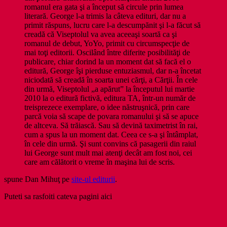
romanul era gata şi a început să circule prin lumea
literară. George l-a trimis la câteva edituri, dar nu a
primit răspuns, lucru care l-a descumpănit şi l-a făcut să
creadă că Viseptolul va avea aceeaşi soartă ca şi
romanul de debut, YoYo, primit cu circumspecţie de
mai toţi editorii. Oscilând între diferite posibilităţi de
publicare, chiar dorind la un moment dat să facă el o
editură, George îşi pierduse entuziasmul, dar n-a încetat
niciodată să creadă în soarta unei cărţi, a Cărţii. În cele
din urmă, Viseptolul „a apărut” la începutul lui martie
2010 la o editură fictivă, editura TA, într-un număr de
treisprezece exemplare, o idee năstruşnică, prin care
parcă voia să scape de povara romanului şi să se apuce
de altceva. Să trăiască. Sau să devină taximetrist în rai,
cum a spus la un moment dat. Ceea ce s-a şi întâmplat,
în cele din urmă. Şi sunt convins că pasagerii din raiul
lui George sunt mult mai atenţi decât am fost noi, cei
care am călătorit o vreme în maşina lui de scris.
spune Dan Mihuţ pe
site-ul editurii
.
Puteti sa rasfoiti cateva pagini aici