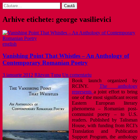
Caută
după:
Arhive etichete: george vasilievici
english
Vanishing Point That Whistles – An Anthology of
Contemporary Romanian Poetry
3 ianuarie 2012
Răzvan Țupa
Un comentariu
Book launch organized by
RCINY.
The anthology
represents
a joint effort to bring
one of the most significant recent
Eastern European literary
phenomena – Romanian post-
communist poetry – to U.S.
readers. Published by Talisman
House, with funding from RCI’s
Translation and Publication
Support Program, the anthology