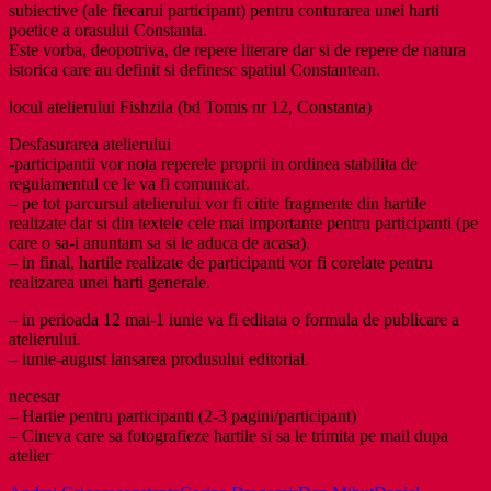
subiective (ale fiecarui participant) pentru conturarea unei harti
poetice a orasului Constanta.
Este vorba, deopotriva, de repere literare dar si de repere de natura
istorica care au definit si definesc spatiul Constantean.
locul atelierului Fishzila (bd Tomis nr 12, Constanta)
Desfasurarea atelierului
-participantii vor nota reperele proprii in ordinea stabilita de
regulamentul ce le va fi comunicat.
– pe tot parcursul atelierului vor fi citite fragmente din hartile
realizate dar si din textele cele mai importante pentru participanti (pe
care o sa-i anuntam sa si le aduca de acasa).
– in final, hartile realizate de participanti vor fi corelate pentru
realizarea unei harti generale.
– in perioada 12 mai-1 iunie va fi editata o formula de publicare a
atelierului.
– iunie-august lansarea produsului editorial.
necesar
– Hartie pentru participanti (2-3 pagini/participant)
– Cineva care sa fotografieze hartile si sa le trimita pe mail dupa
atelier