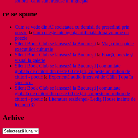
sonoră” când sunt traduse în înghețată
ce se spune
Cum se vede din AI societatea cu demisii de președinți prin
poezie
la
Cum citește inteligența artificială două volume cu
poezie
Silent Book Club se lansează la București
la
Viaţa din spatele
execuţiilor culturale
Silent Book Club se lansează la București
la
Foarţă, poezie şi
vizual la galerie
Silent Book Club se lansează la București | comunitate
globală de cititori din peste 60 de țări, cu peste un milion de
cititori - poetic
la
Experiență audio imersivă de Călin Țopa în
spectacol
Silent Book Club se lansează la București | comunitate
globală de cititori din peste 60 de țări, cu peste un milion de
cititori - poetic
la
Literatura rezidenţei- Ledig House inainte de
lectura (3)
Arhive
Arhive