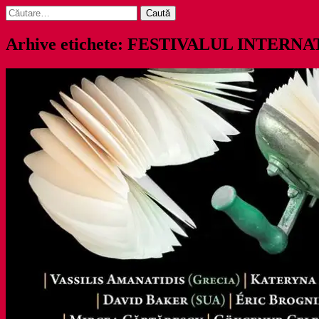
Caută
după:
Arhive etichete: FESTIVALUL INTERN