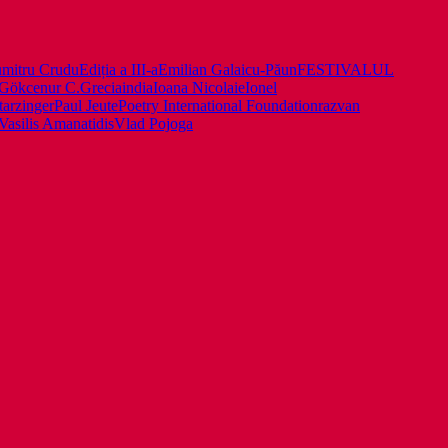
mitru Crudu
Ediția a III-a
Emilian Galaicu-Păun
FESTIVALUL
Gökcenur C.
Grecia
india
Ioana Nicolaie
Ionel
tarzinger
Paul Jeute
Poetry International Foundation
razvan
Vasilis Amanatidis
Vlad Pojoga