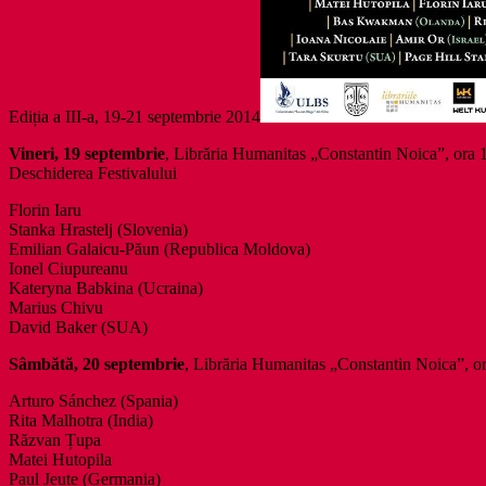
Ediția a III-a, 19-21 septembrie 2014
Vineri, 19 septembrie
, Librăria Humanitas „Constantin Noica”, ora 
Deschiderea Festivalului
Florin Iaru
Stanka Hrastelj (Slovenia)
Emilian Galaicu-Păun (Republica Moldova)
Ionel Ciupureanu
Kateryna Babkina (Ucraina)
Marius Chivu
David Baker (SUA)
Sâmbătă, 20 septembrie
, Librăria Humanitas „Constantin Noica”, o
Arturo Sánchez (Spania)
Rita Malhotra (India)
Răzvan Țupa
Matei Hutopila
Paul Jeute (Germania)