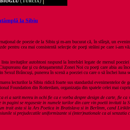
întâmplă la Sibiu
ternaţional de poezie de la Sibiu şi m-am bucurat că, în sfârşit, un eveni
gazde pentru cea mai consistentă selecţie de poeţi străini pe care i-am v
oi, lista invitaţilor autohtoni raspund la întrebări legate de mersul poez
Ciupureanu dar şi cu detaşamentul Zonei Noi cu poeţi care abia au încep
n Sexul Brâncuşi, punerea în scenă a poeziei cu care o să închei luna s
marea lecturilor la Sibiu ridică foarte sus standardul evenimentelor de gen
tional Foundation
din Rotterdam, organizaţia din spatele celei mai cuprin
 ei a sarit mereu in ochi fie ca e vorba despre design de carte, fie ca
n pagini se regaseste in numele tarilor din care vin poetii invitati la S
 Am trait asta si la Ars Poetica in Bratislava si in Berlinm, cand Lir
siunile si prejudecatile uniformizante si (inter)nationale ca ai senzatia c