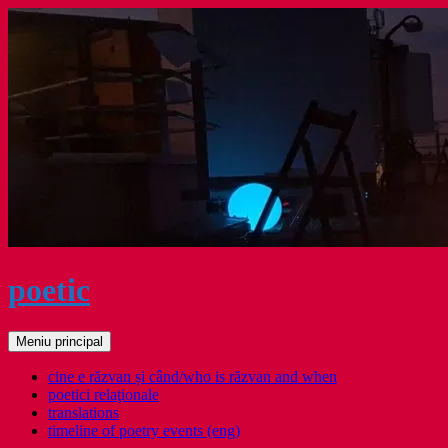
Sari
la
conținut
poetic
Caută
Meniu principal
cine e răzvan și când/who is răzvan and when
poetici relaţionale
translations
timeline of poetry events (eng)