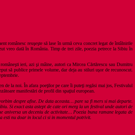
ment românesc reuşeşte să lase în urmă ceva concret legat de întâlnirile
ăzut vreo dată în România. Timp de trei zile, poezia petrece la Sibiu în
iei româneşti ieri, azi şi mâine, autori ca Mircea Cărtărescu sau Dumitru
ut să publice primele volume, dar deja au stiluri uşor de recunoscut.
eptembrie.
 de la noi. În afara poeţilor pe care îi puteţi regăsi mai jos, Festivalul
zătoare manifestări de profil din spaţiul european.
 vorbim despre afise. De data aceasta… pare sa fi mers si mai departe.
ibiu. Si exact asta astept de cate ori merg la un festival unde autori de
ikline aniversa un deceniu de activitate… Poezia buna ramane legata de
a esti nu doar in locul ci si in momentul potrivit.