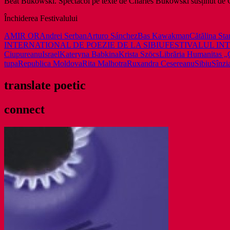
Beat Bukowski. Spectacol pe texte de Charles Bukowski susținut de
Închiderea Festivalului
AMIR OR
Andrei Serban
Arturo Sánchez
Bas Kawakman
Cătălina Sta
INTERNATIONAL DE POEZIE DE LA SIBIU
FESTIVALUL INT
Ciupureanu
Israel
Kateryna Babkina
Krista Szöcs
Librăria Humanitas „
tupa
Republica Moldova
Rita Malhotra
Ruxandra Cesereanu
Sibiu
Sînzi
translate poetic
connect