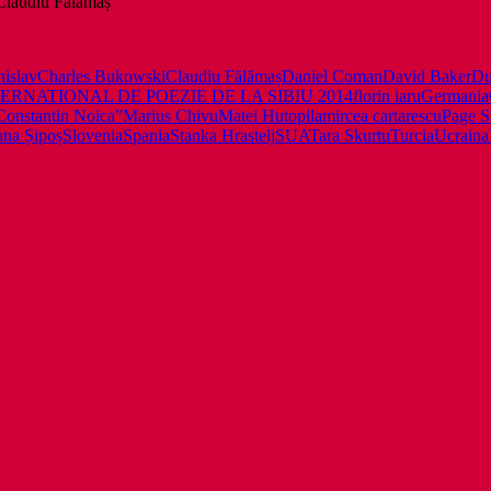
 Claudiu Fălămaș
nislav
Charles Bukowski
Claudiu Fălămaș
Daniel Coman
David Baker
Du
ERNATIONAL DE POEZIE DE LA SIBIU 2014
florin iaru
Germania
Constantin Noica”
Marius Chivu
Matei Hutopila
mircea cartarescu
Page S
ana Șipoș
Slovenia
Spania
Stanka Hrastelj
SUA
Tara Skurtu
Turcia
Ucraina