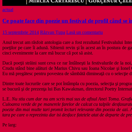
actual
Ce poate face din poezie un festival de profil când se 
15 septembrie 2014
Răzvan Țupa
Lasă un comentariu
Anul trecut am răsfoit antologia care a fost rezultatul Festivalului In
poeţilor pe care îi adună. Sibienii revin şi în acest an în postura de 
cinci evenimente la care mă bucur că pot să asist.
Dacă poeţii străini sunt ceva ce rar întâlneşti la festivalurile de la n
Crudu stând bine alături de Marius Chivu sau Ioana Nicolae şi Ionel 
Eu mă pregătesc pentru povestea de sâmbătă dimineaţă cu o selecţie di
Dintre toate lucrurile care se pot întâmpla cu poezia, selecţia şi progra
se bucură şi de prezenţa lui Bas Kawakman, directorul
Poetry Interna
L.E.
Nu stiu cum dar nu am scris mai sus de afisul Anei Toma. Grafica
Culoarea verde de pe manerele farelor de calcat cu talpile desfasurate i
poezie din mai multe tari promit lecturi relevante din poezia de azi.
tara pe care o reprezinta dar isi desface fatetele atat de departe de pre
Pe larg: