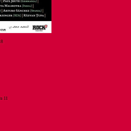
18
ra 11