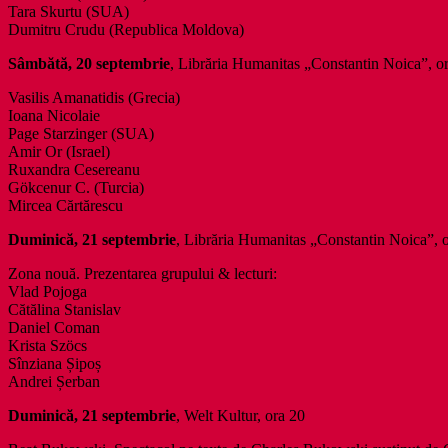
Tara Skurtu (SUA)
Dumitru Crudu (Republica Moldova)
Sâmbătă, 20 septembrie
, Librăria Humanitas „Constantin Noica”, o
Vasilis Amanatidis (Grecia)
Ioana Nicolaie
Page Starzinger (SUA)
Amir Or (Israel)
Ruxandra Cesereanu
Gökcenur C. (Turcia)
Mircea Cărtărescu
Duminică, 21 septembrie
, Librăria Humanitas „Constantin Noica”, 
Zona nouă. Prezentarea grupului & lecturi:
Vlad Pojoga
Cătălina Stanislav
Daniel Coman
Krista Szöcs
Sînziana Șipoș
Andrei Șerban
Duminică, 21 septembrie
, Welt Kultur, ora 20