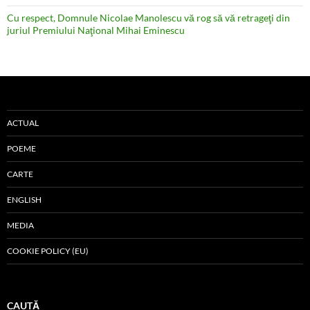
Cu respect, Domnule Nicolae Manolescu vă rog să vă retrageţi din
juriul Premiului Naţional Mihai Eminescu
ACTUAL
POEME
CARTE
ENGLISH
MEDIA
COOKIE POLICY (EU)
CAUTĂ