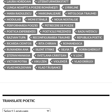
LAURA HORDOAN
LITERATURWERKSTATT
LUNGA NOAPTE A POEZIEI ROMÂNEŞTI
LYRIKLINE
MARA RADULESCU
MARGINALIZARE
MITOLOGIA TRAUMEI
MODULAB
MONI STĂNILĂ
NOUA NOSTALGIE
PERFORMAREA POEZIEI
PETRECERE DE POEZIE
POETICA EXPERIENŢEI
POETICILE PREZENŢEI
RADU NIŢESCU
RAZVAN TUPA
RECONFIGURAREA TRAUMEI
REPUBLICA POETIC
RICARDA CIONTOS
RITA CHIRIAN
ROMANEASCA
RUXANDRA ANA
SILENT STRIKE
SILVIA T.
SORIN GHERGUT
ŞTEFAN MANASIA
SVETLANA CÂRSTEAN
V. LEAC
VICTOR POTRA
VIKU ZEN
VIOLENŢĂ
VLAD DRĂGOI
VLAD MOLDOVAN
VLAD TĂUȘANCE
TRANSLATE POETIC