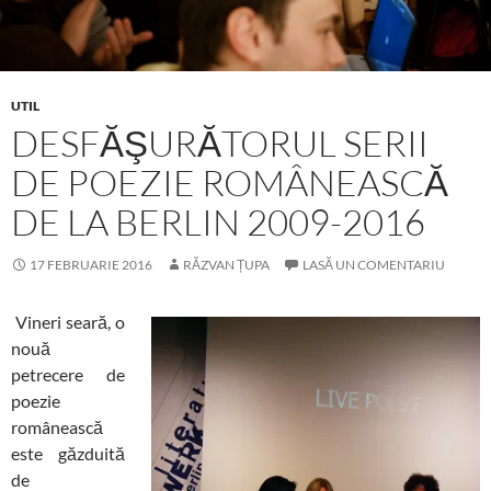
UTIL
DESFĂŞURĂTORUL SERII
DE POEZIE ROMÂNEASCĂ
DE LA BERLIN 2009-2016
17 FEBRUARIE 2016
RĂZVAN ȚUPA
LASĂ UN COMENTARIU
Vineri seară, o
nouă
petrecere de
poezie
românească
este găzduită
de