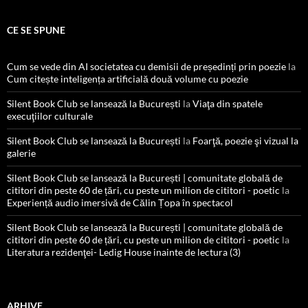
CE SE SPUNE
Cum se vede din AI societatea cu demisii de președinți prin poezie
la
Cum citește inteligența artificială două volume cu poezie
Silent Book Club se lansează la București
la
Viaţa din spatele
execuţiilor culturale
Silent Book Club se lansează la București
la
Foarţă, poezie şi vizual la
galerie
Silent Book Club se lansează la București | comunitate globală de
cititori din peste 60 de țări, cu peste un milion de cititori - poetic
la
Experiență audio imersivă de Călin Țopa în spectacol
Silent Book Club se lansează la București | comunitate globală de
cititori din peste 60 de țări, cu peste un milion de cititori - poetic
la
Literatura rezidenţei- Ledig House inainte de lectura (3)
ARHIVE