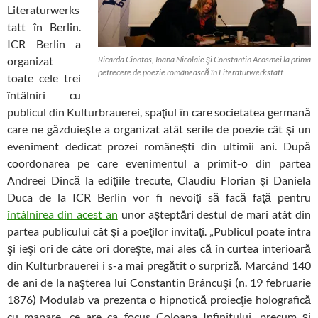
Literaturwerks
tatt în Berlin.
ICR Berlin a
organizat
Ricarda Ciontos, Ioana Nicolaie şi Constantin Acosmei la prima
petrecere de poezie românească în Literaturwerkstatt
toate cele trei
întâlniri cu
publicul din Kulturbrauerei, spaţiul în care societatea germană
care ne găzduieşte a organizat atât serile de poezie cât şi un
eveniment dedicat prozei româneşti din ultimii ani. După
coordonarea pe care evenimentul a primit-o din partea
Andreei Dincă la ediţiile trecute, Claudiu Florian şi Daniela
Duca de la ICR Berlin vor fi nevoiţi să facă faţă pentru
întâlnirea din acest an
unor aşteptări destul de mari atât din
partea publicului cât şi a poeţilor invitaţi. „Publicul poate intra
şi ieşi ori de câte ori doreşte, mai ales că în curtea interioară
din Kulturbrauerei i s-a mai pregătit o surpriză. Marcând 140
de ani de la naşterea lui Constantin Brâncuşi (n. 19 februarie
1876) Modulab va prezenta o hipnotică proiecţie holografică
cu mapare, ce are ca focus Coloana Infinitului, precum şi