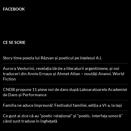
FACEBOOK
CE SE SCRIE
Story time poezia lui Răzvan și poeticul pe înțelesul A.I.
Aurora Venturini, revelația târzie a literaturii argentiniene, și noi
traduceri din Annie Ernaux și Ahmet Altan – noutăți Anansi. World
Fiction
CNDB propune 11 piese noi de dans după Laboaratoarele Academiei
de Dans și Performance
Familia ne aduce împreună! Festivalul familiei, ediția a VI-a, la Iași
Ce gust ai zice că au ”poetic relațional” și ”poetic. interfața sonoră”
când sunt traduse în înghețată