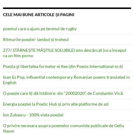
CELE MAI BUNE ARTICOLE ȘI PAGINI
poemul care a ajuns pe terenul de rugby
Ritmurile poeziei- iambul și troheul
277/ STÂRNEȘTE MĂȘTILE SOLUBILE) sms descărcat (ce a început
ca un film porno
Poezia şi libertatea formelor ei fixe (din Poesis International nr.6)
Ioan Es Pop, influential contemporary Romanian poems translated in
English
O poezie care îți dă întâlnire: din ”20002020”, de Constantin Vică
Energia poeziei la Poetic Hub și prin alte platforme de azi
Ion Zubascu - 100% viata poeziei
O privire necesara asupra poemelor comuniste publicate de Gellu
Naum