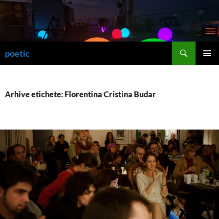
Sari
la
conținut
Caută
poetic
MENIU
PRINCI
Arhive etichete: Florentina Cristina Budar