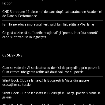
Fiction
CNDB propune 11 piese noi de dans după Laboaratoarele Academiei
de Dans și Performance
Familia ne aduce împreună! Festivalul familiei, ediția a VI-a, la Iași
Ce gust ai zice că au ”poetic relațional” și ”poetic. interfața sonoră”
când sunt traduse în înghețată
CE SE SPUNE
Cum se vede din AI societatea cu demisii de președinți prin poezie
la
Cum citește inteligența artificială două volume cu poezie
Silent Book Club se lansează la București
la
Viaţa din spatele
execuţiilor culturale
Silent Book Club se lansează la București
la
Foarţă, poezie şi vizual la
galerie