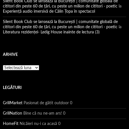
Silent Book Club se lansează la București | comunitate globală de
cititori din peste 60 de țări, cu peste un milion de cititori - poetic
la
Experiență audio imersivă de Călin Țopa în spectacol
Silent Book Club se lansează la București | comunitate globală de
cititori din peste 60 de țări, cu peste un milion de cititori - poetic
la
Literatura rezidenţei- Ledig House inainte de lectura (3)
ARHIVE
Arhive
LEGĂTURI
GrillMarket
Pasionat de gătit outdoor 0
GrillNation
Bine că nu ne-am ars! 0
HomeFit
Nicăieri nu-i ca acasă 0