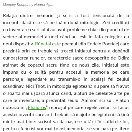
Memory Keeper by Hanna Agar
Relaţia dintre memorie şi scris a fost tensionată de la
început, dacă este să ne luăm după mitologie. Zeii creditaţi
cu inventarea scrisului au avut probleme chiar din punctul de
vedere al memoriei atunci când au ieşit în faţa colegilor cu
noul dispozitiv.
Rúnatal
este poemul (din Eddele Poetice) care
prezintă prin ce trebuie să treacă iniţiatul pentru a dobândi
cunoaşterea runelor, caracterele sacre descoperite de Odin:
atârnat de copacul sacru timp de nouă zile, iniţiatul este
împuns cu o suliţă pentru accesul la memoria pe care
personaje legendare au transmis-o în acelaşi fel zeului
scandinav. Nici Thot, în mitologia egipteană nu pare să fi avut
o soartă mai uşoară atunci când, alături de celelalte arte pe
care le inventase, a prezentat zeului Ammon scrisul. Platon
notează în „
Phaidros
” reproşul pe care regele zeilor l-a făcut
acestei invenţii care ar fi trebuit să îi ajute pe egipteni să ţină
minte mai bine: scrisul va da naştere uitării în sufletele lor,
pentru că nu îşi vor mai folosi memoria, se vor baza pe litere