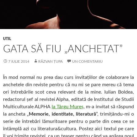
UTIL
GATA SĂ FIU „ANCHETAT”
7 IULIE 2014
RĂZVAN ȚUPA
UN COMENTARIU
În mod normal nu prea dau curs invitaţiilor de colaborare la
anchetele din reviste pentru că nu mi se pare mereu că tema
ori întrebările scot ceva relevant de la mine. Iulian Boldea,
redactorul şef al revistei Alpha, editată de Institutul de Studii
Multiculturale ALPHA
la Târgu Mureş
, m-a invitat să răspund
la ancheta „
Memorie, identitate, literatură
”, trimiţându-mi o
serie de întrebări lămuritoare pentru o parte din ceea ce se
întâmplă azi cu literatura&cultura. Postez aici textul pe care
îl voi trimite revistei, ca un teaser pentru când va apărea noul