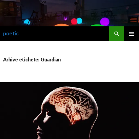
Sari
la
conținut
Caută
poetic
MENIU
PRINCIP
Arhive etichete: Guardian