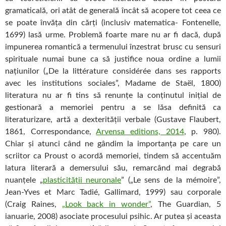
gramaticală, ori atât de generală încât să acopere tot ceea ce
se poate învăța din cărți (inclusiv matematica- Fontenelle,
1699) lasă urme. Problemă foarte mare nu ar fi dacă, după
impunerea romantică a termenului înzestrat brusc cu sensuri
spirituale numai bune ca să justifice noua ordine a lumii
națiunilor („De la littérature considérée dans ses rapports
avec les institutions sociales”, Madame de Staël, 1800)
literatura nu ar fi tins să renunțe la conținutul inițial de
gestionară a memoriei pentru a se lăsa definită ca
literaturizare, artă a dexterității verbale (Gustave Flaubert,
1861, Correspondance,
Arvensa editions, 2014
, p. 980).
Chiar și atunci când ne gândim la importanța pe care un
scriitor ca Proust o acordă memoriei, tindem să accentuăm
latura literară a demersului său, remarcând mai degrabă
nuanțele „
plasticității neuronale
” („Le sens de la mémoire”,
Jean-Yves et Marc Tadié, Gallimard, 1999) sau corporale
(Craig Raines,
„Look back in wonder”
, The Guardian, 5
ianuarie, 2008) asociate procesului psihic. Ar putea și aceasta