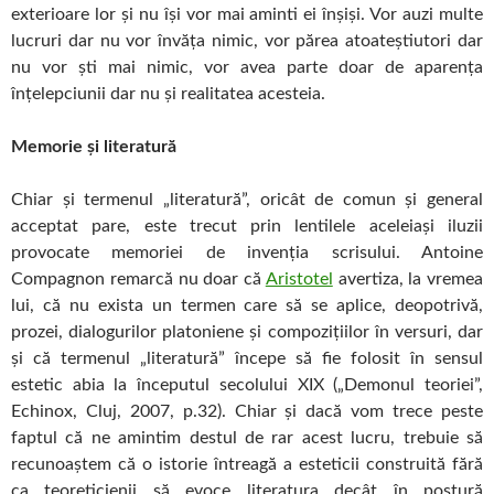
exterioare lor şi nu îşi vor mai aminti ei înşişi. Vor auzi multe
lucruri dar nu vor învăţa nimic, vor părea atoateştiutori dar
nu vor şti mai nimic, vor avea parte doar de aparenţa
înţelepciunii dar nu şi realitatea acesteia.
Memorie şi literatură
Chiar și termenul „literatură”, oricât de comun și general
acceptat pare, este trecut prin lentilele aceleiași iluzii
provocate memoriei de invenția scrisului. Antoine
Compagnon remarcă nu doar că
Aristotel
avertiza, la vremea
lui, că nu exista un termen care să se aplice, deopotrivă,
prozei, dialogurilor platoniene și compozițiilor în versuri, dar
și că termenul „literatură” începe să fie folosit în sensul
estetic abia la începutul secolului XIX („Demonul teoriei”,
Echinox, Cluj, 2007, p.32). Chiar și dacă vom trece peste
faptul că ne amintim destul de rar acest lucru, trebuie să
recunoaștem că o istorie întreagă a esteticii construită fără
ca teoreticienii să evoce literatura decât în postură