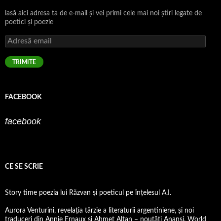
lasă aici adresa ta de e-mail şi vei primi cele mai noi ştiri legate de
poetici şi poezie
Adresă
email
TRIMITE
FACEBOOK
facebook
CE SE SCRIE
Story time poezia lui Răzvan și poeticul pe înțelesul A.I.
Aurora Venturini, revelația târzie a literaturii argentiniene, și noi
traduceri din Annie Ernaux și Ahmet Altan – noutăți Anansi. World