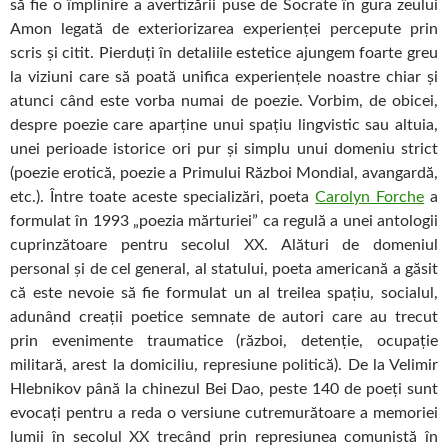
să fie o împlinire a avertizării puse de Socrate în gura zeului
Amon legată de exteriorizarea experienței percepute prin
scris și citit. Pierduți în detaliile estetice ajungem foarte greu
la viziuni care să poată unifica experiențele noastre chiar și
atunci când este vorba numai de poezie. Vorbim, de obicei,
despre poezie care aparține unui spațiu lingvistic sau altuia,
unei perioade istorice ori pur și simplu unui domeniu strict
(poezie erotică, poezie a Primului Război Mondial, avangardă,
etc.). Între toate aceste specializări, poeta
Carolyn Forche
a
formulat în 1993 „poezia mărturiei” ca regulă a unei antologii
cuprinzătoare pentru secolul XX. Alături de domeniul
personal și de cel general, al statului, poeta americană a găsit
că este nevoie să fie formulat un al treilea spațiu, socialul,
adunând creații poetice semnate de autori care au trecut
prin evenimente traumatice (război, detenție, ocupație
militară, arest la domiciliu, represiune politică). De la Velimir
Hlebnikov până la chinezul Bei Dao, peste 140 de poeți sunt
evocați pentru a reda o versiune cutremurătoare a memoriei
lumii în secolul XX trecând prin represiunea comunistă în