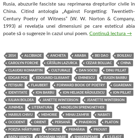
Rusia, abuzurile fasciste sau reprimarea drepturilor civile în
China. Citind antologia „Against Forgetting: Twentieth-
Century Poetry of Witness” (W. W. Norton & Company,
1993) ai revelația unei dimensiuni pe care esteticul abia
Gata 
poate să o sugereze în cazul unui poem.
Continuă lectura
→
2014
ALCIBIADE
ANCHETA
ARABA
BEI DAO
BOILEAU
CAROLYN FORCHE
CĂTĂLIN LAZURCA
CEZAR BOLLIAC
CHINA
CLAUDIU KOMARTIN
CULTURALE
DAN SOCIU
DINU PILLAT
EDGAR POE
EDOUARD GLISSANT
EMINESCU
EUGEN BARBU
FETIȘURI
FLAUBERT
FORWARD BOOK OF POETRY
GUARDIAN
IDENTITATE
ION BARBU
ION HELIADE RĂDULESCU
ION PILLAT
IULIAN BOLDEA
JANETTE WINTERSON
JEANETTE WINTERSON
JUNIMEA
LITERATURA
MADELON SPRENGNETHER
MARIUS CHIVU
MEMORIE
MIHAI ZAMFIR
NABATI
OCCIDENT
ORIENT
PERSANĂ
PHAIDROS
PLATON
POEZIA MĂRTURIEI
POEZIE
PRIMĂRIA
PROUST
RADU VANCU
ROMÂNIA MARE
SHAKESPEARE
T.S.ELIOT