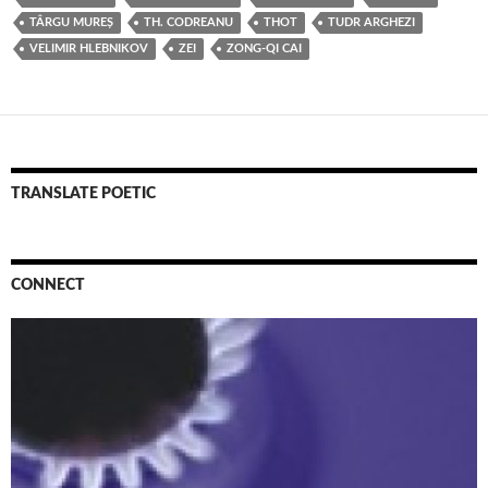
TÂRGU MUREŞ
TH. CODREANU
THOT
TUDR ARGHEZI
VELIMIR HLEBNIKOV
ZEI
ZONG-QI CAI
TRANSLATE POETIC
CONNECT