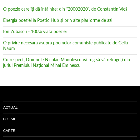
O poezie care îți dă întâlnire: din ”20002020”, de Constantin Vică
Energia poeziei la Poetic Hub și prin alte platforme de azi
Ion Zubascu - 100% viata poeziei
O privire necesara asupra poemelor comuniste publicate de Gellu
Naum
Cu respect, Domnule Nicolae Manolescu vă rog să vă retrageţi din
juriul Premiului Naţional Mihai Eminescu
ACTUAL
POEME
CARTE