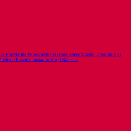
inca Pop
Marina Popescu
Michel Houellebecq
Muzeul Tiparului şi al
Zilele de Poezie Constantin Virgil Bănescu