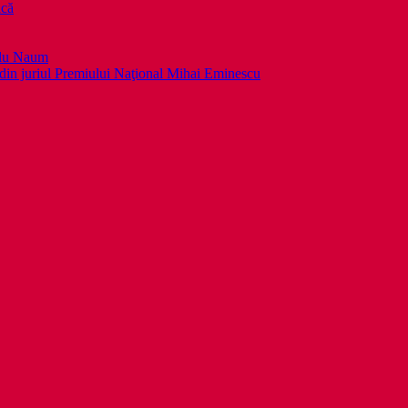
ică
llu Naum
din juriul Premiului Naţional Mihai Eminescu