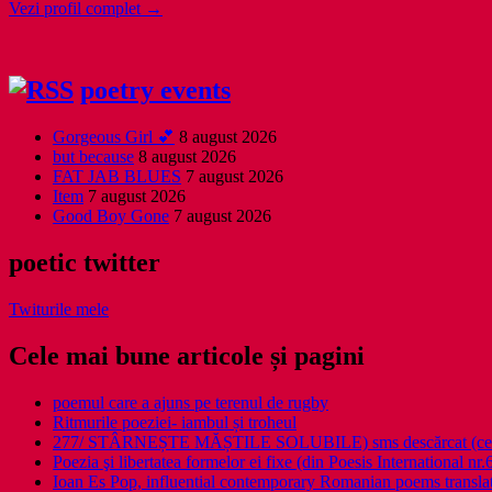
Vezi profil complet →
poetry events
Gorgeous Girl 💕
8 august 2026
but because
8 august 2026
FAT JAB BLUES
7 august 2026
Item
7 august 2026
Good Boy Gone
7 august 2026
poetic twitter
Twiturile mele
Cele mai bune articole și pagini
poemul care a ajuns pe terenul de rugby
Ritmurile poeziei- iambul și troheul
277/ STÂRNEȘTE MĂȘTILE SOLUBILE) sms descărcat (ce a î
Poezia şi libertatea formelor ei fixe (din Poesis International nr.
Ioan Es Pop, influential contemporary Romanian poems translat