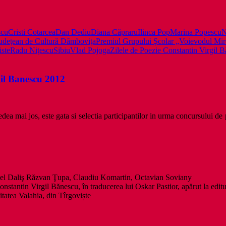
scu
Cristi Cotarcea
Dan Dediu
Diana Căpraru
Ilinca Pop
Marina Popescu
N
Judeţean de Cultură Dâmboviţa
Premiul Grupului Şcolar „Voievodul Mir
iste
Radu Niţescu
Sibiu
Vlad Pojoga
Zilele de Poezie Constantin Virgil 
rgil Banescu 2012
dea mai jos, este gata si selectia participantilor in urma concursului d
briel Daliş Răzvan Ţupa, Claudiu Komartin, Octavian Soviany
nstantin Virgil Bănescu, în traducerea lui Oskar Pastior, apărut la e
itatea Valahia, din Tîrgoviște