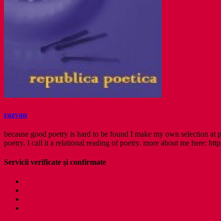
razvan
because good poetry is hard to be found I make my own selection at po
poetry. I call it a relational reading of poetry. more about me here: http
Servicii verificate și confirmate