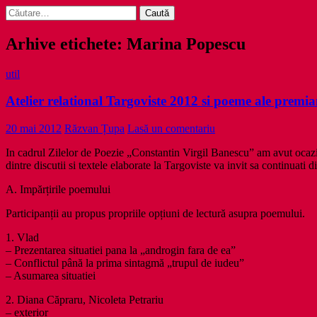
Caută
după:
Arhive etichete: Marina Popescu
util
Atelier relational Targoviste 2012 si poeme ale premia
20 mai 2012
Răzvan Țupa
Lasă un comentariu
In cadrul Zilelor de Poezie „Constantin Virgil Banescu” am avut ocazi
dintre discutii si textele elaborate la Targoviste va invit sa continuati 
A. Impărțirile poemului
Participanții au propus propriile opțiuni de lectură asupra poemului.
1. Vlad
– Prezentarea situatiei pana la „androgin fara de ea”
– Conflictul până la prima sintagmă „trupul de iudeu”
– Asumarea situatiei
2. Diana Căpraru, Nicoleta Petrariu
– exterior