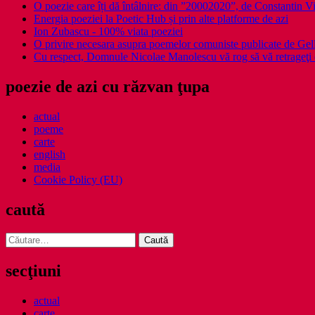
O poezie care îți dă întâlnire: din ”20002020”, de Constantin V
Energia poeziei la Poetic Hub și prin alte platforme de azi
Ion Zubascu - 100% viata poeziei
O privire necesara asupra poemelor comuniste publicate de Ge
Cu respect, Domnule Nicolae Manolescu vă rog să vă retrageţi 
poezie de azi cu răzvan ţupa
actual
poeme
carte
english
media
Cookie Policy (EU)
caută
Caută
după:
secţiuni
actual
carte