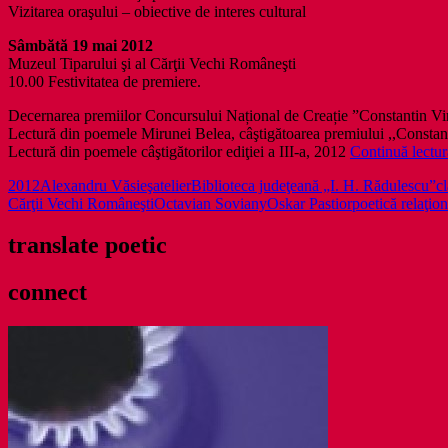
Vizitarea oraşului – obiective de interes cultural
Sâmbătă 19 mai 2012
Muzeul Tiparului şi al Cărţii Vechi Româneşti
10.00 Festivitatea de premiere.
Decernarea premiilor Concursului Național de Creație ”Constantin Virg
Lectură din poemele Mirunei Belea, câştigătoarea premiului ,,Constant
Lectură din poemele câştigătorilor ediţiei a III-a, 2012
Continuă lectu
2012
Alexandru Văsieş
atelier
Biblioteca judeţeană „I. H. Rădulescu”
c
Cărţii Vechi Româneşti
Octavian Soviany
Oskar Pastior
poetică relaţion
translate poetic
connect