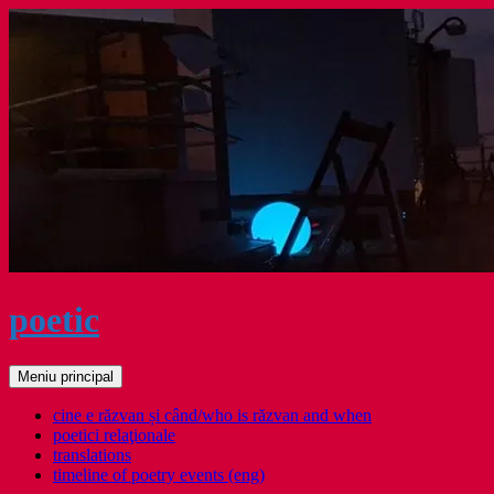
Sari
la
conținut
poetic
Caută
Meniu principal
cine e răzvan și când/who is răzvan and when
poetici relaţionale
translations
timeline of poetry events (eng)