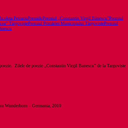
icoleta Petrariu
Premiile
Premiul „Constantin Virgil Bănescu”
Premiul
cea” Târgovişte
Premiul Primăriei Municipiului Târgoviste
Premiul
Bănescu
e poezie. Zilele de poezie „Constantin Virgil Banescu” de la Targoviste
ditura Wunderhorn – Germania, 2010