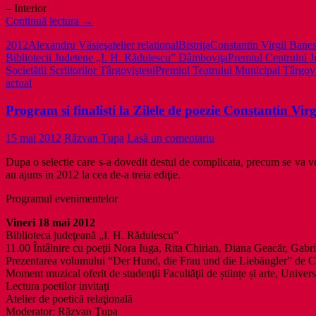
– Interior
Atelier
Continuă lectura
→
relational
2012
Alexandru Văsieş
atelier relational
Bistriţa
Constantin Virgil Bane
Targoviste
Bibliotecii Judetene „I. H. Rădulescu” Dâmboviţa
Premiul Centrului 
2012
Societătii Scriitorilor Târgovişteni
Premiul Teatrului Municipal Târgov
si
actual
poeme
ale
Program si finalisti la Zilele de poezie Constantin Vi
premiantilor
de
la
15 mai 2012
Răzvan Țupa
Lasă un comentariu
Zilele
de
Dupa o selectie care s-a dovedit destul de complicata, precum se va ve
Poezie
au ajuns in 2012 la cea de-a treia ediţie.
Constantin
Virgil
Programul evenimentelor
Banescu
Vineri 18 mai 2012
Biblioteca judeţeană „I. H. Rădulescu”
11.00 Întâlnire cu poeţii Nora Iuga, Rita Chirian, Diana Geacăr, Ga
Prezentarea volumului “Der Hund, die Frau und die Liebäugler” de Co
Moment muzical oferit de studenţii Facultăţii de științe și arte, Univers
Lectura poetilor invitaţi
Atelier de poetică relaţională
Moderator: Răzvan Ţupa