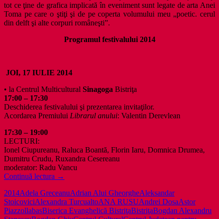
tot ce ţine de grafica implicată în eveniment sunt legate de arta Anei
Toma pe care o ştiţi şi de pe coperta volumului meu „poetic. cerul
din delft şi alte corpuri româneşti”.
Programul festivalului 2014
JOI, 17 IULIE 2014
• la Centrul Multicultural
Sinagoga
Bistriţa
17:00 – 17:30
Deschiderea festivalului şi prezentarea invitaţilor.
Acordarea Premiului
Librarul anului
: Valentin Derevlean
17:30 – 19:00
LECTURI:
Ionel Ciupureanu, Raluca Boantă, Florin Iaru, Domnica Drumea,
Dumitru Crudu, Ruxandra Cesereanu
moderator: Radu Vancu
Poezia
Continuă lectura
→
e
2014
Adela Greceanu
Adrian Alui Gheorghe
Aleksandar
la
Stoicovici
Alexandra Turcu
alto
ANA RUSU
Andrei Dosa
Astor
Bistriţa
Piazzolla
bas
Biserica Evanghelică Bistriţa
Bistriţa
Bogdan Alexandru
şi