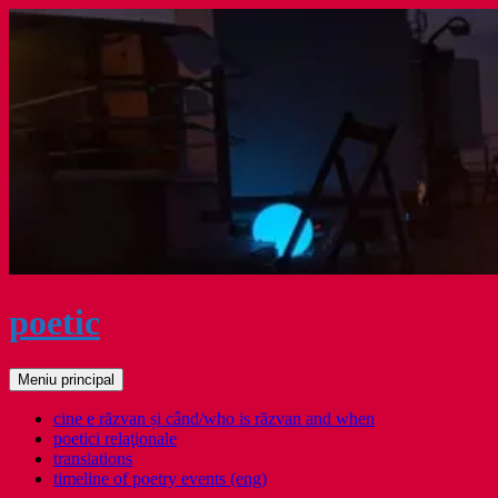
Sari
la
conținut
poetic
Caută
Meniu principal
cine e răzvan și când/who is răzvan and when
poetici relaţionale
translations
timeline of poetry events (eng)