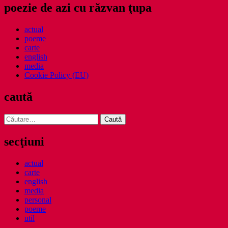
poezie de azi cu răzvan ţupa
actual
poeme
carte
english
media
Cookie Policy (EU)
caută
Caută
după:
secţiuni
actual
carte
english
media
personal
poeme
util