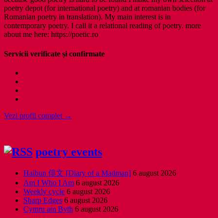
poetry depot (for international poetry) and at romanian bodies (for
Romanian poetry in translation). My main interest is in
contemporary poetry. I call it a relational reading of poetry. more
about me here: https://poetic.ro
Servicii verificate și confirmate
Vezi profil complet →
poetry events
Haibun 俳文 [Diary of a Madman]
6 august 2026
Am I Who I Am
6 august 2026
Weekly cycle
6 august 2026
Sharp Edges
6 august 2026
Cymru am Byth
6 august 2026