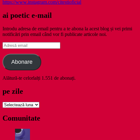
https://www.instagram.com/citestioficial
ai poetic e-mail
Introdu adresa de email pentru a te abona la acest blog și vei primi
notificări prin email când vor fi publicate articole noi.
Adresă
email
Abonare
Alătură-te celorlalți 1.551 de abonați.
pe zile
pe
zile
Comunitate