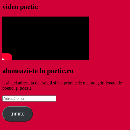
video poetic
abonează-te la poetic.ro
lasă aici adresa ta de e-mail şi vei primi cele mai noi ştiri legate de
poetici şi poezie
Adresă
email
trimite