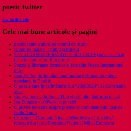
poetic twitter
Twiturile mele
Cele mai bune articole și pagini
poemul care a ajuns pe terenul de rugby
Ritmurile poeziei- iambul și troheul
277/ STÂRNEȘTE MĂȘTILE SOLUBILE) sms descărcat
(ce a început ca un film porno
Poezia şi libertatea formelor ei fixe (din Poesis International
nr.6)
Ioan Es Pop, influential contemporary Romanian poems
translated in English
O poezie care îți dă întâlnire: din ”20002020”, de Constantin
Vică
Energia poeziei la Poetic Hub și prin alte platforme de azi
Ion Zubascu - 100% viata poeziei
O privire necesara asupra poemelor comuniste publicate de
Gellu Naum
Cu respect, Domnule Nicolae Manolescu vă rog să vă
retrageţi din juriul Premiului Naţional Mihai Eminescu