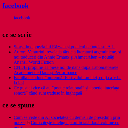
facebook
facebook
ce se scrie
Story time poezia lui Răzvan și poeticul pe înțelesul A.I.
Aurora Venturini, revelația târzie a literaturii argentiniene, și
noi traduceri din Annie Ernaux și Ahmet Altan – noutăți
Anansi. World Fiction
CNDB propune 11 piese noi de dans după Laboaratoarele
Academiei de Dans și Performance
Familia ne aduce împreună! Festivalul familiei, ediția a VI-a,
la Iași
Ce gust ai zice că au ”poetic relațional” și ”poetic. interfața
sonoră” când sunt traduse în înghețată
ce se spune
Cum se vede din AI societatea cu demisii de președinți prin
poezie
la
Cum citește inteligența artificială două volume cu
poezie