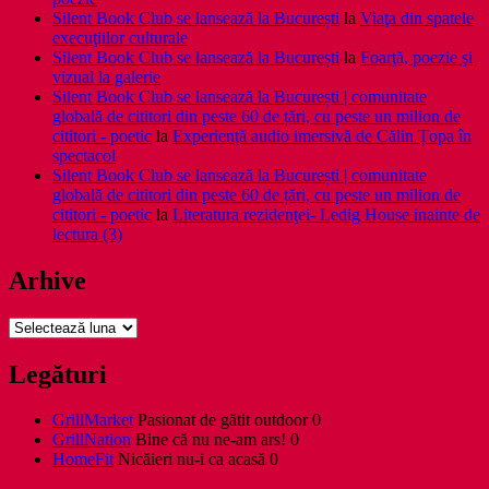
Silent Book Club se lansează la București
la
Viaţa din spatele
execuţiilor culturale
Silent Book Club se lansează la București
la
Foarţă, poezie şi
vizual la galerie
Silent Book Club se lansează la București | comunitate
globală de cititori din peste 60 de țări, cu peste un milion de
cititori - poetic
la
Experiență audio imersivă de Călin Țopa în
spectacol
Silent Book Club se lansează la București | comunitate
globală de cititori din peste 60 de țări, cu peste un milion de
cititori - poetic
la
Literatura rezidenţei- Ledig House inainte de
lectura (3)
Arhive
Arhive
Legături
GrillMarket
Pasionat de gătit outdoor 0
GrillNation
Bine că nu ne-am ars! 0
HomeFit
Nicăieri nu-i ca acasă 0