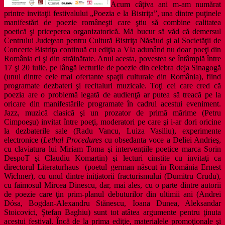
Acum câţiva ani m-am numărat
printre invitaţii festivalului „Poezia e la Bistriţa”, una dintre puţinele
manifestări de poezie româneşti care ştiu să combine calitatea
poetică şi priceperea organizatorică. Mă bucur să văd că demersul
Centrului Judeţean pentru Cultură Bistriţa Năsăud şi al Societăţii de
Concerte Bistriţa continuă cu ediţia a VIa adunând nu doar poeţi din
România ci şi din străinătate. Anul acesta, povestea se întâmplă între
17 şi 20 iulie, pe lângă lecturile de poezie din celebra deja Sinagogă
(unul dintre cele mai ofertante spaţii culturale din România), fiind
programate dezbateri şi recitaluri muzicale. Toţi cei care cred că
poezia are o problemă legată de audienţă ar putea să treacă pe la
oricare din manifestările programate în cadrul acestui eveniment.
Jazz, muzică clasică şi un prozator de primă mărime (Petru
Cimpoeşu) invitat între poeţi, moderatori pe care şi i-ar dori oricine
la dezbaterile sale (Radu Vancu, Luiza Vasiliu), experimente
electronice (
Lethal Procedures
cu obsedanta voce a Deliei Andrieş,
cu claviatura lui
Miriam Toma şi intervenţiile poetice marca
Sorin
DespoT şi Claudiu Komartin) şi lecturi cinstite cu invitaţi ca
directorul Literaturhaus (poetul german născut în România Ernest
Wichner), cu unul dintre iniţiatorii fracturismului (Dumitru Crudu),
cu faimosul Mircea Dinescu, dar, mai ales, cu o parte dintre autorii
de poezie care ţin prim-planul debuturilor din ultimii ani (Andrei
Dósa, Bogdan-Alexandru Stănescu, Ioana Dunea, Aleksandar
Stoicovici, Ștefan Baghiu) sunt tot atâtea argumente pentru ţinuta
acestui festival. Încă de la prima ediţie, materialele promoţionale şi