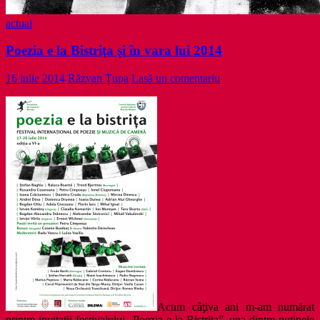
actual
Poezia e la Bistriţa şi în vara lui 2014
16 iulie 2014
Răzvan Țupa
Lasă un comentariu
Acum câţiva ani m-am numărat
printre invitaţii festivalului „Poezia e la Bistriţa”, una dintre puţinele