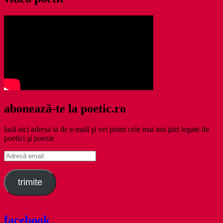
abonează-te la poetic.ro
lasă aici adresa ta de e-mail şi vei primi cele mai noi ştiri legate de
poetici şi poezie
Adresă
email
trimite
facebook