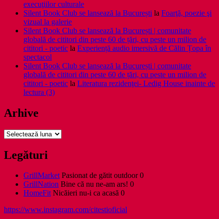
execuţiilor culturale
Silent Book Club se lansează la București
la
Foarţă, poezie şi
vizual la galerie
Silent Book Club se lansează la București | comunitate
globală de cititori din peste 60 de țări, cu peste un milion de
cititori - poetic
la
Experiență audio imersivă de Călin Țopa în
spectacol
Silent Book Club se lansează la București | comunitate
globală de cititori din peste 60 de țări, cu peste un milion de
cititori - poetic
la
Literatura rezidenţei- Ledig House inainte de
lectura (3)
Arhive
Arhive
Legături
GrillMarket
Pasionat de gătit outdoor 0
GrillNation
Bine că nu ne-am ars! 0
HomeFit
Nicăieri nu-i ca acasă 0
https://www.instagram.com/citestioficial