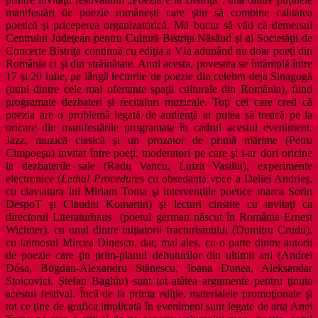
manifestări de poezie româneşti care ştiu să combine calitatea
poetică şi priceperea organizatorică. Mă bucur să văd că demersul
Centrului Judeţean pentru Cultură Bistriţa Năsăud şi al Societăţii de
Concerte Bistriţa continuă cu ediţia a VIa adunând nu doar poeţi din
România ci şi din străinătate. Anul acesta, povestea se întâmplă între
17 şi 20 iulie, pe lângă lecturile de poezie din celebra deja Sinagogă
(unul dintre cele mai ofertante spaţii culturale din România), fiind
programate dezbateri şi recitaluri muzicale. Toţi cei care cred că
poezia are o problemă legată de audienţă ar putea să treacă pe la
oricare din manifestările programate în cadrul acestui eveniment.
Jazz, muzică clasică şi un prozator de primă mărime (Petru
Cimpoeşu) invitat între poeţi, moderatori pe care şi i-ar dori oricine
la dezbaterile sale (Radu Vancu, Luiza Vasiliu), experimente
electronice (
Lethal Procedures
cu obsedanta voce a Deliei Andrieş,
cu claviatura lui
Miriam Toma şi intervenţiile poetice marca
Sorin
DespoT şi Claudiu Komartin) şi lecturi cinstite cu invitaţi ca
directorul Literaturhaus (poetul german născut în România Ernest
Wichner), cu unul dintre iniţiatorii fracturismului (Dumitru Crudu),
cu faimosul Mircea Dinescu, dar, mai ales, cu o parte dintre autorii
de poezie care ţin prim-planul debuturilor din ultimii ani (Andrei
Dósa, Bogdan-Alexandru Stănescu, Ioana Dunea, Aleksandar
Stoicovici, Ștefan Baghiu) sunt tot atâtea argumente pentru ţinuta
acestui festival. Încă de la prima ediţie, materialele promoţionale şi
tot ce ţine de grafica implicată în eveniment sunt legate de arta Anei