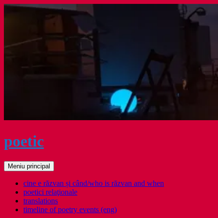
Sari
la
conținut
poetic
Caută
Meniu principal
cine e răzvan și când/who is răzvan and when
poetici relaţionale
translations
timeline of poetry events (eng)