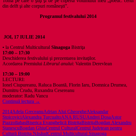
Toma pe care o ştiţi şi de pe coperta volumului meu „poetic. cerul
din delft şi alte corpuri româneşti”.
Programul festivalului 2014
JOI, 17 IULIE 2014
• la Centrul Multicultural
Sinagoga
Bistriţa
17:00 – 17:30
Deschiderea festivalului şi prezentarea invitaţilor.
Acordarea Premiului
Librarul anului
: Valentin Derevlean
17:30 – 19:00
LECTURI:
Ionel Ciupureanu, Raluca Boantă, Florin Iaru, Domnica Drumea,
Dumitru Crudu, Ruxandra Cesereanu
moderator: Radu Vancu
Poezia
Continuă lectura
→
e
2014
Adela Greceanu
Adrian Alui Gheorghe
Aleksandar
la
Stoicovici
Alexandra Turcu
alto
ANA RUSU
Andrei Dosa
Astor
Bistriţa
Piazzolla
bas
Biserica Evanghelică Bistriţa
Bistriţa
Bogdan Alexandru
şi
Stanescu
Bogdan Ghiu
Centrul Cultural
Centrul Judeţean pentru
în
Cultură Bistriţa Năsăud
Centrul Multicultural Sinagoga
vara