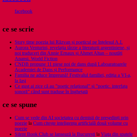
facebook
ce se scrie
Story time poezia lui Răzvan și poeticul pe înțelesul A.I.
Aurora Venturini, revelația târzie a literaturii argentiniene, și
noi traduceri din Annie Ernaux și Ahmet Altan – noutăți
Anansi. World Fiction
CNDB propune 11 piese noi de dans după Laboaratoarele
Academiei de Dans și Performance
Familia ne aduce împreună! Festivalul familiei, ediția a VI-a,
la Iași
Ce gust ai zice că au ”poetic relațional” și ”poetic. interfața
sonoră” când sunt traduse în înghețată
ce se spune
Cum se vede din AI societatea cu demisii de președinți prin
poezie
la
Cum citește inteligența artificială două volume cu
poezie
Silent Book Club se lansează la București
la
Viaţa din spatele