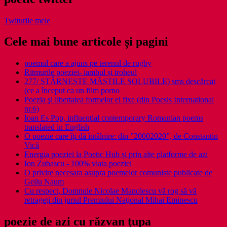
Twiturile mele
Cele mai bune articole și pagini
poemul care a ajuns pe terenul de rugby
Ritmurile poeziei- iambul și troheul
277/ STÂRNEȘTE MĂȘTILE SOLUBILE) sms descărcat
(ce a început ca un film porno
Poezia şi libertatea formelor ei fixe (din Poesis International
nr.6)
Ioan Es Pop, influential contemporary Romanian poems
translated in English
O poezie care îți dă întâlnire: din ”20002020”, de Constantin
Vică
Energia poeziei la Poetic Hub și prin alte platforme de azi
Ion Zubascu - 100% viata poeziei
O privire necesara asupra poemelor comuniste publicate de
Gellu Naum
Cu respect, Domnule Nicolae Manolescu vă rog să vă
retrageţi din juriul Premiului Naţional Mihai Eminescu
poezie de azi cu răzvan ţupa