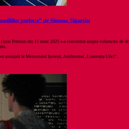
amiliilor perfecte” de Simona Sigartău
 Opus Primum din 15 iunie 2025 s-a concentrat asupra volumelor de de
tău.
a fost anunțată la Memorialul Ipotești, Amfiteatrul „Laurențiu Ulici“.