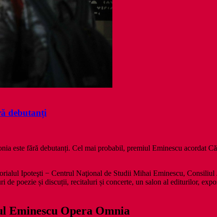
ră debutanți
onia este fără debutanți. Cel mai probabil, premiul Eminescu acordat Căr
rialul Ipoteşti − Centrul Naţional de Studii Mihai Eminescu, Consiliul
 de poezie și discuții, recitaluri și concerte, un salon al editurilor, expoz
miul Eminescu Opera Omnia