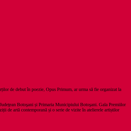
ților de debut în poezie, Opus Primum, ar urma să fie organizat la
 Judeţean Botoşani și Primaria Municipiului Botoşani. Gala Premiilor
iții de artă contemporană și o serie de vizite în atelierele artiștilor