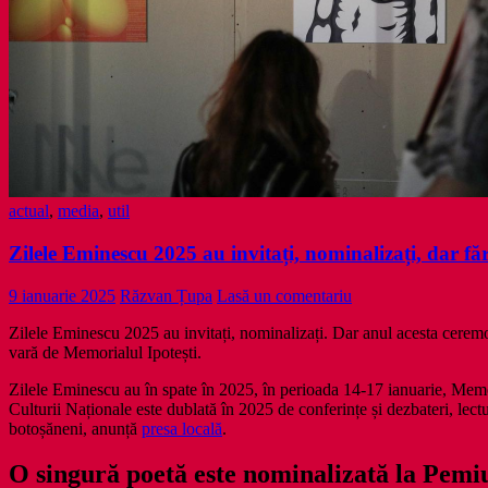
actual
,
media
,
util
Zilele Eminescu 2025 au invitați, nominalizați, dar fă
9 ianuarie 2025
Răzvan Țupa
Lasă un comentariu
Zilele Eminescu 2025 au invitați, nominalizați. Dar anul acesta cerem
vară de Memorialul Ipotești.
Zilele Eminescu au în spate în 2025, în perioada 14-17 ianuarie, Memo
Culturii Naționale este dublată în 2025 de conferințe și dezbateri, lecturi
botoșăneni, anunță
presa locală
.
O singură poetă este nominalizată la Pe