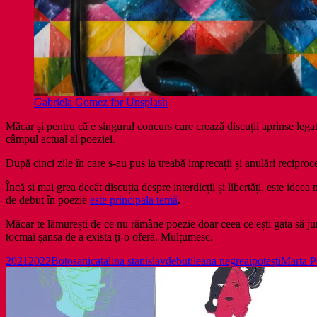
Gabriela Gomez for Unsplash
Măcar și pentru că e singurul concurs care crează discuții aprinse legat
câmpul actual al poeziei.
După cinci zile în care s-au pus la treabă imprecații și anulări recipro
Încă și mai grea decât discuția despre interdicții și libertăți, este ide
de debut în poezie
este principala temă
.
Măcar te lămurești de ce nu rămâne poezie doar ceea ce ești gata să juri c
tocmai șansa de a exista ți-o oferă. Mulțumesc.
2021
2022
Botosani
catalina stanislav
debut
ileana negrea
ipotești
Marta P