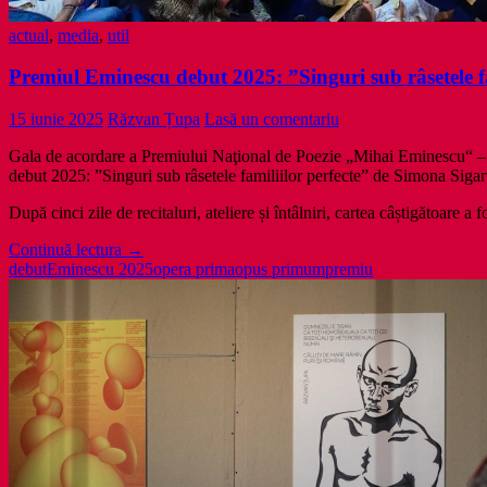
actual
,
media
,
util
Premiul Eminescu debut 2025: ”Singuri sub râsetele f
15 iunie 2025
Răzvan Țupa
Lasă un comentariu
Gala de acordare a Premiului Naţional de Poezie „Mihai Eminescu“ –
debut 2025: ”Singuri sub râsetele familiilor perfecte” de Simona Sigar
După cinci zile de recitaluri, ateliere și întâlniri, cartea câștigătoare 
Premiul
Continuă lectura
→
Eminescu
debut
Eminescu 2025
opera prima
opus primum
premiu
debut
2025:
”Singuri
sub
râsetele
familiilor
perfecte”
de
Simona
Sigartău