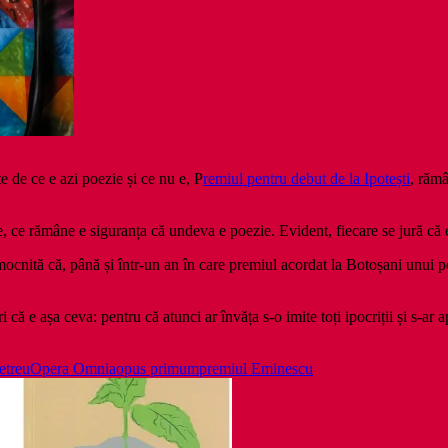
e de ce e azi poezie și ce nu e, P
remiul pentru debut de la Ipotești
, răm
ce, ce rămâne e siguranța că undeva e poezie. Evident, fiecare se jură că 
ea mocnită că, până și într-un an în care premiul acordat la Botoșani unui 
ă e așa ceva: pentru că atunci ar învăța s-o imite toți ipocriții și s-ar a
etreu
Opera Omnia
opus primum
premiul Eminescu