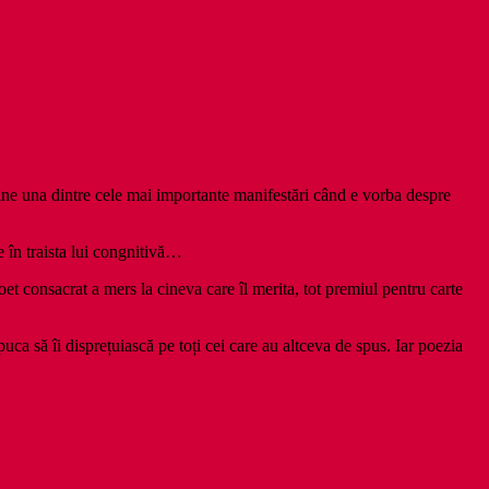
âne una dintre cele mai importante manifestări când e vorba despre
e în traista lui congnitivă…
poet consacrat a mers la cineva care îl merita, tot premiul pentru carte
puca să îi disprețuiască pe toți cei care au altceva de spus. Iar poezia