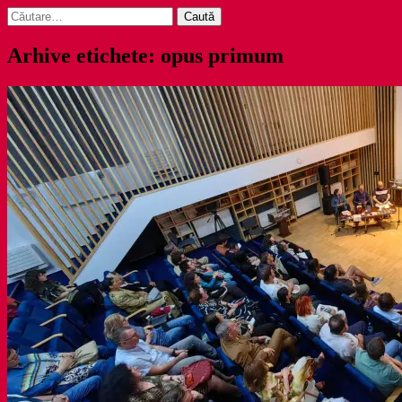
Caută
după:
Arhive etichete: opus primum