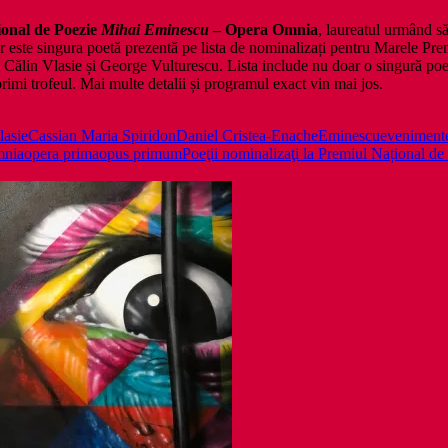
ional de Poezie
Mihai Eminescu
– Opera Omnia
, laureatul urmând să
er este singura poetă prezentă pe lista de nominalizați pentru Marele 
ălin Vlasie și George Vulturescu. Lista include nu doar o singură poetă
imi trofeul. Mai multe detalii și programul exact vin mai jos.
lasie
Cassian Maria Spiridon
Daniel Cristea-Enache
Eminescu
eveniment
mnia
opera prima
opus primum
Poeţii nominalizaţi la Premiul Național 