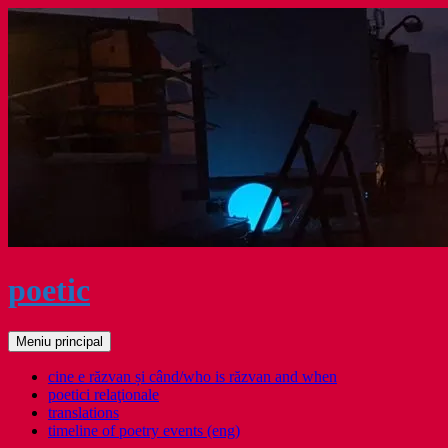
Sari
la
conținut
poetic
Caută
Meniu principal
cine e răzvan și când/who is răzvan and when
poetici relaţionale
translations
timeline of poetry events (eng)