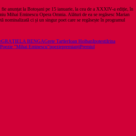
 fie anunțat la Botoșani pe 15 ianuarie, la cea de a XXXIV-a ediție, în
Premiu Mihai Eminescu Opera Omnia. Alături de ea se regăsesc Marian
 nominalizată ci și un singur poet care se regăsește în programul
e
GRAŢIELA BENGA
Grete Tartler
Ioan Holban
Ipotesti
Irina
de Poezie ”Mihai Eminescu”
poezie
premianți
Premiul