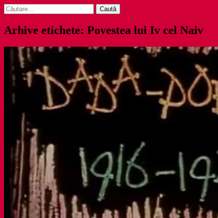
Caută
după:
Arhive etichete: Povestea lui Iv cel Naiv