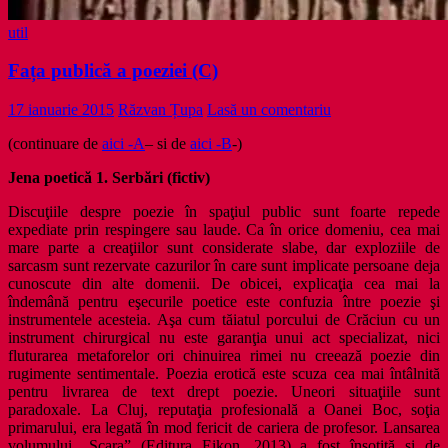
util
Fața publică a poeziei (C)
17 ianuarie 2015
Răzvan Țupa
Lasă un comentariu
(continuare de
aici -A
– si de
aici -B
-)
Jena poetică 1. Serbări (fictiv)
Discuţiile despre poezie în spaţiul public sunt foarte repede
expediate prin respingere sau laude. Ca în orice domeniu, cea mai
mare parte a creaţiilor sunt considerate slabe, dar exploziile de
sarcasm sunt rezervate cazurilor în care sunt implicate persoane deja
cunoscute din alte domenii. De obicei, explicaţia cea mai la
îndemână pentru eşecurile poetice este confuzia între poezie şi
instrumentele acesteia. Aşa cum tăiatul porcului de Crăciun cu un
instrument chirurgical nu este garanţia unui act specializat, nici
fluturarea metaforelor ori chinuirea rimei nu creează poezie din
rugimente sentimentale. Poezia erotică este scuza cea mai întâlnită
pentru livrarea de text drept poezie. Uneori situaţiile sunt
paradoxale. La Cluj, reputaţia profesională a Oanei Boc, soţia
primarului, era legată în mod fericit de cariera de profesor. Lansarea
volumului „Scara” (Editura Eikon, 2013) a fost însoţită şi de