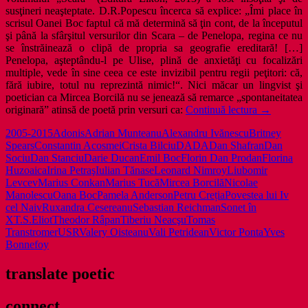
susţineri neaşteptate. D.R.Popescu încerca să explice: „Îmi place în
scrisul Oanei Boc faptul că mă determină să ţin cont, de la începutul
şi până la sfârşitul versurilor din Scara – de Penelopa, regina ce nu
se înstrăinează o clipă de propria sa geografie ereditară! […]
Penelopa, aşteptându-l pe Ulise, plină de anxietăţi cu focalizări
multiple, vede în sine ceea ce este invizibil pentru regii peţitori: că,
fără iubire, totul nu reprezintă nimic!“. Nici măcar un lingvist şi
poetician ca Mircea Borcilă nu se jenează să remarce „spontaneitatea
Fața
originară” atinsă de poetă prin versuri ca:
Continuă lectura
→
publică
2005-2015
Adonis
Adrian Munteanu
Alexandru Ivănescu
Britney
a
Spears
Constantin Acosmei
Crista Bilciu
DADA
Dan Shafran
Dan
poeziei
Sociu
Dan Stanciu
Darie Ducan
Emil Boc
Florin Dan Prodan
Florina
(C)
Huzoaica
Irina Petraş
Iulian Tănase
Leonard Nimroy
Liubomir
Levcev
Marius Conkan
Marius Tucă
Mircea Borcilă
Nicolae
Manolescu
Oana Boc
Pamela Anderson
Petru Creția
Povestea lui Iv
cel Naiv
Ruxandra Cesereanu
Sebastian Reichman
Sonet în
X
T.S.Eliot
Theodor Râpan
Tiberiu Neacşu
Tomas
Transtromer
USR
Valery Oisteanu
Vali Petridean
Victor Ponta
Yves
Bonnefoy
translate poetic
connect