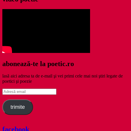
abonează-te la poetic.ro
lasă aici adresa ta de e-mail şi vei primi cele mai noi ştiri legate de
poetici şi poezie
Adresă
email
trimite
facebook