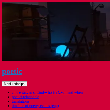
Sari
la
conținut
poetic
Caută
Meniu principal
cine e răzvan și când/who is răzvan and when
poetici relaţionale
translations
timeline of poetry events (eng)