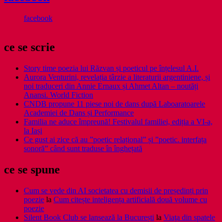
facebook
ce se scrie
Story time poezia lui Răzvan și poeticul pe înțelesul A.I.
Aurora Venturini, revelația târzie a literaturii argentiniene, și
noi traduceri din Annie Ernaux și Ahmet Altan – noutăți
Anansi. World Fiction
CNDB propune 11 piese noi de dans după Laboaratoarele
Academiei de Dans și Performance
Familia ne aduce împreună! Festivalul familiei, ediția a VI-a,
la Iași
Ce gust ai zice că au ”poetic relațional” și ”poetic. interfața
sonoră” când sunt traduse în înghețată
ce se spune
Cum se vede din AI societatea cu demisii de președinți prin
poezie
la
Cum citește inteligența artificială două volume cu
poezie
Silent Book Club se lansează la București
la
Viaţa din spatele