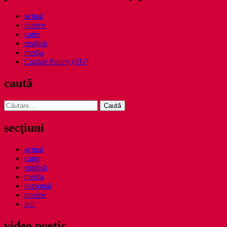
actual
poeme
carte
english
media
Cookie Policy (EU)
caută
Caută
după:
secţiuni
actual
carte
english
media
personal
poeme
util
video poetic