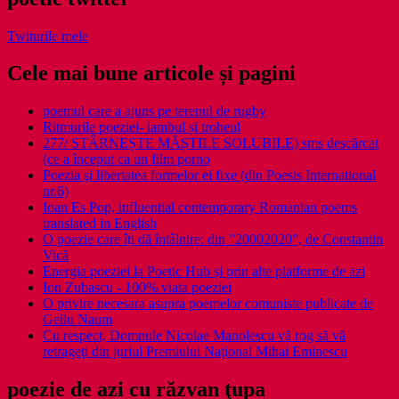
Twiturile mele
Cele mai bune articole și pagini
poemul care a ajuns pe terenul de rugby
Ritmurile poeziei- iambul și troheul
277/ STÂRNEȘTE MĂȘTILE SOLUBILE) sms descărcat
(ce a început ca un film porno
Poezia şi libertatea formelor ei fixe (din Poesis International
nr.6)
Ioan Es Pop, influential contemporary Romanian poems
translated in English
O poezie care îți dă întâlnire: din ”20002020”, de Constantin
Vică
Energia poeziei la Poetic Hub și prin alte platforme de azi
Ion Zubascu - 100% viata poeziei
O privire necesara asupra poemelor comuniste publicate de
Gellu Naum
Cu respect, Domnule Nicolae Manolescu vă rog să vă
retrageţi din juriul Premiului Naţional Mihai Eminescu
poezie de azi cu răzvan ţupa