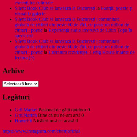
execuţiilor culturale
Silent Book Club se lansează la București
la
Foarţă, poezie şi
vizual la galerie
Silent Book Club se lansează la București | comunitate
globală de cititori din peste 60 de țări, cu peste un milion de
cititori - poetic
la
Experiență audio imersivă de Călin Țopa în
spectacol
Silent Book Club se lansează la București | comunitate
globală de cititori din peste 60 de țări, cu peste un milion de
cititori - poetic
la
Literatura rezidenţei- Ledig House inainte de
lectura (3)
Arhive
Arhive
Legături
GrillMarket
Pasionat de gătit outdoor 0
GrillNation
Bine că nu ne-am ars! 0
HomeFit
Nicăieri nu-i ca acasă 0
https://www.instagram.com/citestioficial