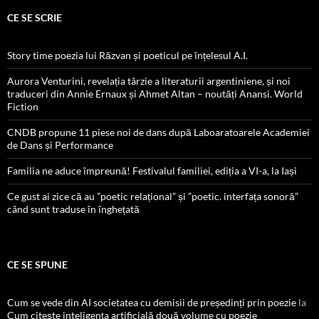
CE SE SCRIE
Story time poezia lui Răzvan și poeticul pe înțelesul A.I.
Aurora Venturini, revelația târzie a literaturii argentiniene, și noi
traduceri din Annie Ernaux și Ahmet Altan – noutăți Anansi. World
Fiction
CNDB propune 11 piese noi de dans după Laboaratoarele Academiei
de Dans și Performance
Familia ne aduce împreună! Festivalul familiei, ediția a VI-a, la Iași
Ce gust ai zice că au ”poetic relațional” și ”poetic. interfața sonoră”
când sunt traduse în înghețată
CE SE SPUNE
Cum se vede din AI societatea cu demisii de președinți prin poezie
la
Cum citește inteligența artificială două volume cu poezie