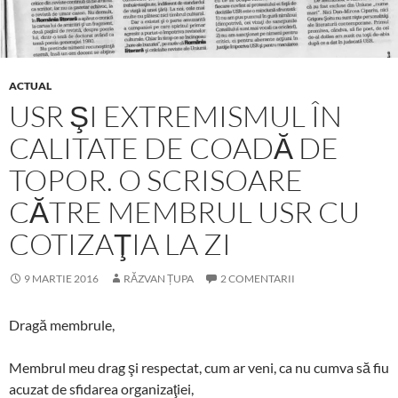
ACTUAL
USR ŞI EXTREMISMUL ÎN
CALITATE DE COADĂ DE
TOPOR. O SCRISOARE
CĂTRE MEMBRUL USR CU
COTIZAŢIA LA ZI
9 MARTIE 2016
RĂZVAN ȚUPA
2 COMENTARII
Dragă membrule,
Membrul meu drag şi respectat, cum ar veni, ca nu cumva să fiu
acuzat de sfidarea organizaţiei,