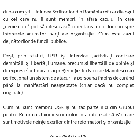
după cum ştii, Uniunea Scriitorilor din România refuză dialogul
cu cei care nu îi sunt membri, în afara cazului în care
„nemembrii” pot să înlesnească orientarea unor fonduri spre
interesele anumitor părţi ale organizaţiei. Cum este cazul
deţinătorilor de funcţii publice.
Deşi, prin statut, USR îşi interzice „
activităţi contrare
demnităţii şi libertăţii umane, precum şi libertăţii de opinie şi
de expresie”, ultimii ani ai preşedinţiei lui Nicolae Manolescu au
perfecţionat un sistem de atacuri la persoană împins de curând
până la manifestări neaşteptate (chiar dacă nu complet
originale).
Cum nu sunt membru USR şi nu fac parte nici din Grupul
pentru Reforma Uniunii Scriitorilor m-a interesat să văd care
sunt motivele neînţelegerilor dintre reformatori şi organizaţie.
Acuzaţii şi tradiţii