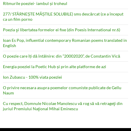
Ritmurile poeziei- iambul și troheul
277/ STÂRNEȘTE MĂȘTILE SOLUBILE) sms descărcat (ce a început
ca un film porno
Poezia şi libertatea formelor ei fixe (din Poesis International nr.6)
Ioan Es Pop, influential contemporary Romanian poems translated in
English
O poezie care îți dă întâlnire: din ”20002020”, de Constantin Vică
Energia poeziei la Poetic Hub și prin alte platforme de azi
Ion Zubascu - 100% viata poeziei
O privire necesara asupra poemelor comuniste publicate de Gellu
Naum
Cu respect, Domnule Nicolae Manolescu vă rog să vă retrageţi din
juriul Premiului Naţional Mihai Eminescu