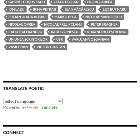
GABRIEL COŞOVEANU
GELLU DORIAN
HORIA GÂRBEA
ION LAZU
IRINA PETRAŞ
JEAN VĂCĂRESCU
LEO BUTNARU
LUCIAN BLAGA ALEXIU
MARKO BELA
NICOLAE MANOLESCU
NICOLAE OPREA
NICOLAE PRELIPCEANU
PETER SRAGHER
RADU F. ALEXANDRU
RADU VOINESCU
RUXANDRA CESEREANU
UNIUNEA SCRIITORILOR
USR
VARUJAN VOSGANIAN
VASILE DAN
VICTOR GH. STAN
TRANSLATE POETIC
Powered by
Translate
CONNECT