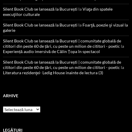
Silent Book Club se lansează la București
la
Viaţa din spatele
execuţiilor culturale
Silent Book Club se lansează la București
la
Foarţă, poezie şi vizual la
galerie
Silent Book Club se lansează la București | comunitate globală de
cititori din peste 60 de țări, cu peste un milion de cititori - poetic
la
Experiență audio imersivă de Călin Țopa în spectacol
Silent Book Club se lansează la București | comunitate globală de
cititori din peste 60 de țări, cu peste un milion de cititori - poetic
la
Literatura rezidenţei- Ledig House inainte de lectura (3)
ARHIVE
Arhive
LEGĂTURI