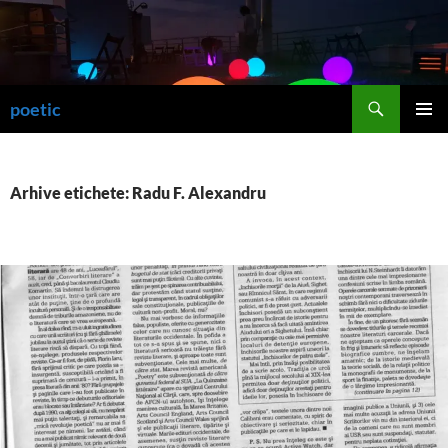
Sari
la
conținut
Caută
poetic
MENIU
PRINCI
Arhive etichete: Radu F. Alexandru