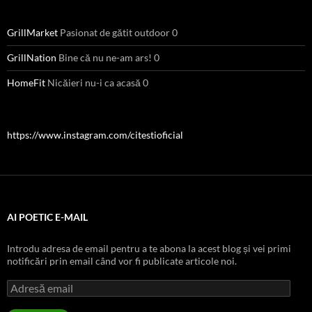
GrillMarket
Pasionat de gătit outdoor 0
GrillNation
Bine că nu ne-am ars! 0
HomeFit
Nicăieri nu-i ca acasă 0
https://www.instagram.com/citestioficial
AI POETIC E-MAIL
Introdu adresa de email pentru a te abona la acest blog și vei primi
notificări prin email când vor fi publicate articole noi.
Adresă
email