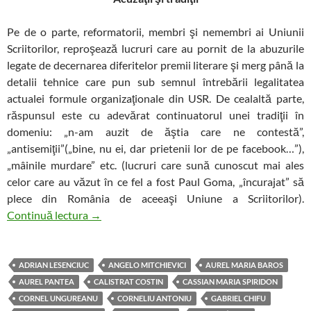
Pe de o parte, reformatorii, membri şi nemembri ai Uniunii
Scriitorilor, reproşează lucruri care au pornit de la abuzurile
legate de decernarea diferitelor premii literare şi merg până la
detalii tehnice care pun sub semnul întrebării legalitatea
actualei formule organizaţionale din USR. De cealaltă parte,
răspunsul este cu adevărat continuatorul unei tradiţii în
domeniu: „n-am auzit de ăştia care ne contestă”,
„antisemiţii”(„bine, nu ei, dar prietenii lor de pe facebook…”),
„mâinile murdare” etc. (lucruri care sună cunoscut mai ales
celor care au văzut în ce fel a fost Paul Goma, „încurajat” să
plece din România de aceeaşi Uniune a Scriitorilor).
USR şi extremismul în calitate de coadă de topo
Continuă lectura
→
ADRIAN LESENCIUC
ANGELO MITCHIEVICI
AUREL MARIA BAROS
AUREL PANTEA
CALISTRAT COSTIN
CASSIAN MARIA SPIRIDON
CORNEL UNGUREANU
CORNELIU ANTONIU
GABRIEL CHIFU