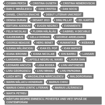
COSMIN PERŢA
CRISTINA GUSETH
CRISTINA NEMEROVSCHI
DAN C. MIHĂILESCU
DAN CRISTEA
DAN SOCIU
DANIEL CRISTEA ENACHE
DEBUT LITERAR UNICREDIT
DENISA DURAN
DESANT 2013
DINU PILLAT
ED. KARTH
EDITURA ADENIUM
EUGEN NEGRICI
EVENIMENTE
FELIX NICOLAU
FLORIN HĂLĂLĂU
GABRIEL H DECUBLE
GAUDEAMUS
GELLU DORIAN
GEORGE ARDELEANU
GEORGE NEAGOE
HERG BENET
HUMANITAS
IKEBANA
ILEANA MĂLĂNCIOIU
IOAN ES. POP
IOAN MATIUŢ
IOANA IERONIM
IOANA NICOLAIE
ION BARBU
LANSARI
LANSARILE
LAPTELE NEGRU AL MAMEI
LAURA DAN
LEONARD ANCUŢA
LIDIA BODEA
LIVIU ANTONESEI
LIVIU GEORGESCU
LIVIU MIHAIU
LIVIU PAPADIMA
LUIZA MITU
MAGDALENA MĂRCULESCU
MALDORORIANA
MARIN MĂLAICU-HONDRARI
MARIUS CHIVU
MARIUS CHIVU (CRITIC LITERAR)
MARIUS LĂZĂRESCU
MARTA PETREU
MĂRTURII DESPRE EMINESCU. POVESTEA UNEI VIEŢI SPUSĂ DE
CONTEMPORANI