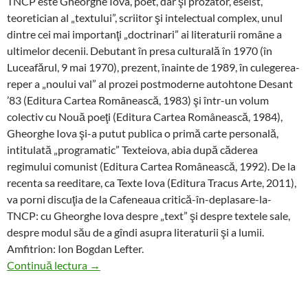
TNCP este Gheorghe Iova, poet, dar şi prozator, eseist,
teoretician al „textului”, scriitor şi intelectual complex, unul
dintre cei mai importanţi „doctrinari” ai literaturii române a
ultimelor decenii. Debutant în presa culturală în 1970 (în
Luceafărul, 9 mai 1970), prezent, înainte de 1989, în culegerea-
reper a „noului val” al prozei postmoderne autohtone Desant
’83 (Editura Cartea Românească, 1983) şi într-un volum
colectiv cu Nouă poeţi (Editura Cartea Românească, 1984),
Gheorghe Iova şi-a putut publica o primă carte personală,
intitulată „programatic” Texteiova, abia după căderea
regimului comunist (Editura Cartea Românească, 1992). De la
recenta sa reeditare, ca Texte Iova (Editura Tracus Arte, 2011),
va porni discuţia de la Cafeneaua critică-în-deplasare-la-
TNCP: cu Gheorghe Iova despre „text” şi despre textele sale,
despre modul său de a gîndi asupra literaturii şi a lumii.
Amfitrion: Ion Bogdan Lefter.
Gheorghe Iova la Cafeneaua Critica
Continuă lectura
→