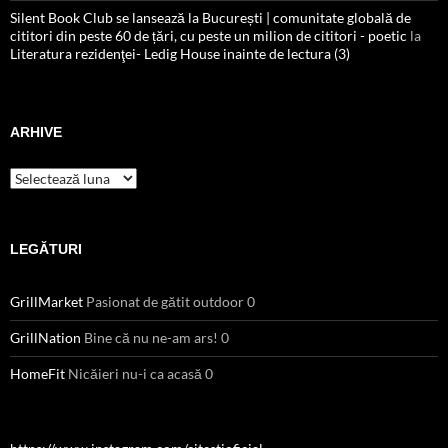
Silent Book Club se lansează la București | comunitate globală de
cititori din peste 60 de țări, cu peste un milion de cititori - poetic
la
Literatura rezidenţei- Ledig House inainte de lectura (3)
ARHIVE
Arhive
LEGĂTURI
GrillMarket
Pasionat de gătit outdoor 0
GrillNation
Bine că nu ne-am ars! 0
HomeFit
Nicăieri nu-i ca acasă 0