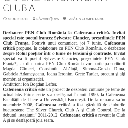
CLUB A
4 IUNIE 2012
RĂZVAN ȚUPA
LASĂ UN COMENTARIU
Dezbatere PEN Club România la Cafeneaua critică.
Invitat
special este poetul francez Sylvestre Clancier, preşedintele PEN
Club Franţa.
Potrivit unui comunicat,
joi 7 iunie,
Cafeneaua
critică
propune, în colaborare cu PEN Club România, o dezbatere
despre
Rolul poeţilor într-o lume de tensiuni şi contraste
. Invitat
special va fi poetul Sylvestre Clancier, preşedintele PEN Club
Franţa*, iar din partea PEN Club România vor participa scriitorii
Magda Cârneci, Constantin Abăluţă, Simona-Grazia Dima,
Gabriela Adameşteanu, Ioana Ieronim, Grete Tartler, precum şi alţi
membri ai organizaţiei.
Amfitrion:
Ion Bogdan Lefter.
Cafeneaua critică
este un proiect de dezbateri culturale pe teme de
actualitate. Prima serie s-a desfăşurat în anii 1990, la Cafeneaua
Facultăţii de Litere a Universităţii Bucureşti. De la reluarea sa în
noiembrie 2008,
Cafeneaua critică
a fost găzduită de cluburile
bucureştene The Silver Church, Club A şi Club Control. De la
debutul „stagiunii” 2011-2012,
Cafeneaua critică
a revenit la Club
A şi se desfăşoară joia seara.