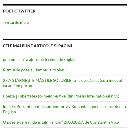
POETIC TWITTER
Twiturile mele
CELE MAI BUNE ARTICOLE ȘI PAGINI
poemul care a ajuns pe terenul de rugby
Ritmurile poeziei- iambul și troheul
277/ STÂRNEȘTE MĂȘTILE SOLUBILE) sms descărcat (ce a început
ca un film porno
Poezia şi libertatea formelor ei fixe (din Poesis International nr.6)
Ioan Es Pop, influential contemporary Romanian poems translated in
English
O poezie care îți dă întâlnire: din ”20002020”, de Constantin Vică