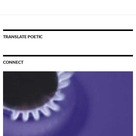
în
articole
TRANSLATE POETIC
CONNECT