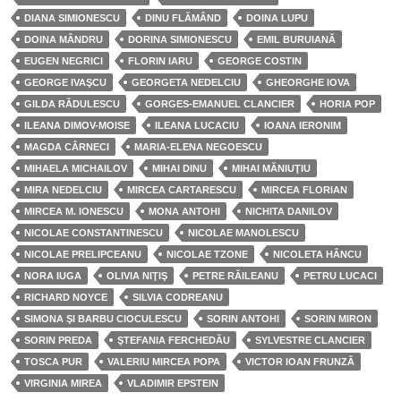
DIANA SIMIONESCU
DINU FLĂMÂND
DOINA LUPU
DOINA MÂNDRU
DORINA SIMIONESCU
EMIL BURUIANĂ
EUGEN NEGRICI
FLORIN IARU
GEORGE COSTIN
GEORGE IVAŞCU
GEORGETA NEDELCIU
GHEORGHE IOVA
GILDA RĂDULESCU
GORGES-EMANUEL CLANCIER
HORIA POP
ILEANA DIMOV-MOISE
ILEANA LUCACIU
IOANA IERONIM
MAGDA CÂRNECI
MARIA-ELENA NEGOESCU
MIHAELA MICHAILOV
MIHAI DINU
MIHAI MĂNIUŢIU
MIRA NEDELCIU
MIRCEA CARTARESCU
MIRCEA FLORIAN
MIRCEA M. IONESCU
MONA ANTOHI
NICHITA DANILOV
NICOLAE CONSTANTINESCU
NICOLAE MANOLESCU
NICOLAE PRELIPCEANU
NICOLAE TZONE
NICOLETA HÂNCU
NORA IUGA
OLIVIA NIŢIŞ
PETRE RĂILEANU
PETRU LUCACI
RICHARD NOYCE
SILVIA CODREANU
SIMONA ŞI BARBU CIOCULESCU
SORIN ANTOHI
SORIN MIRON
SORIN PREDA
ŞTEFANIA FERCHEDĂU
SYLVESTRE CLANCIER
TOSCA PUR
VALERIU MIRCEA POPA
VICTOR IOAN FRUNZĂ
VIRGINIA MIREA
VLADIMIR EPSTEIN