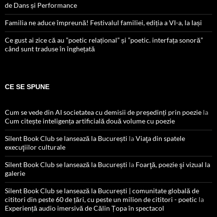
de Dans și Performance
Familia ne aduce împreună! Festivalul familiei, ediția a VI-a, la Iași
Ce gust ai zice că au ”poetic relațional” și ”poetic. interfața sonoră”
când sunt traduse în înghețată
CE SE SPUNE
Cum se vede din AI societatea cu demisii de președinți prin poezie
la
Cum citește inteligența artificială două volume cu poezie
Silent Book Club se lansează la București
la
Viaţa din spatele
execuţiilor culturale
Silent Book Club se lansează la București
la
Foarţă, poezie şi vizual la
galerie
Silent Book Club se lansează la București | comunitate globală de
cititori din peste 60 de țări, cu peste un milion de cititori - poetic
la
Experiență audio imersivă de Călin Țopa în spectacol