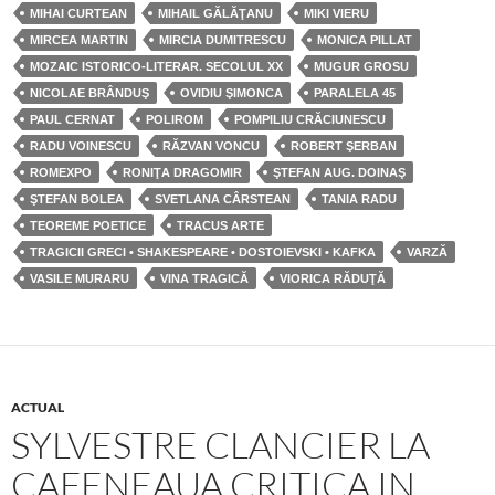
MIHAI CURTEAN
MIHAIL GĂLĂŢANU
MIKI VIERU
MIRCEA MARTIN
MIRCIA DUMITRESCU
MONICA PILLAT
MOZAIC ISTORICO-LITERAR. SECOLUL XX
MUGUR GROSU
NICOLAE BRÂNDUŞ
OVIDIU ŞIMONCA
PARALELA 45
PAUL CERNAT
POLIROM
POMPILIU CRĂCIUNESCU
RADU VOINESCU
RĂZVAN VONCU
ROBERT ŞERBAN
ROMEXPO
RONIŢA DRAGOMIR
ŞTEFAN AUG. DOINAŞ
ŞTEFAN BOLEA
SVETLANA CÂRSTEAN
TANIA RADU
TEOREME POETICE
TRACUS ARTE
TRAGICII GRECI • SHAKESPEARE • DOSTOIEVSKI • KAFKA
VARZĂ
VASILE MURARU
VINA TRAGICĂ
VIORICA RĂDUŢĂ
ACTUAL
SYLVESTRE CLANCIER LA
CAFENEAUA CRITICA IN