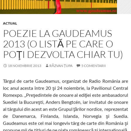
ACTUAL
POEZIE LA GAUDEAMUS
2013 (O LISTĂ PE CARE O
POŢI DEZVOLTA CHIAR TU)
18 NOIEMBRIE 2013
RĂZVAN ȚUPA
5 COMENTARII
Târgul de carte Gaudeamus, organizat de Radio România are
loc anul acesta între 20 şi 24 noiembrie, la Pavilionul Central
Romexpo. „Preşedintele de onoare al ediţiei este ambasadorul
Suediei la Bucureşti, Anders Bengtcén, iar invitatul de onoare
al târgului din acest an este Grupul ţărilor nordice, reprezentat
de Danemarca, Finlanda, Islanda, Norvegia şi Suedia.
Gaudeamus este cel mai longeviv târg de carte din România şi
propune mii de titluri de pe piaţa românească şi internaţională,