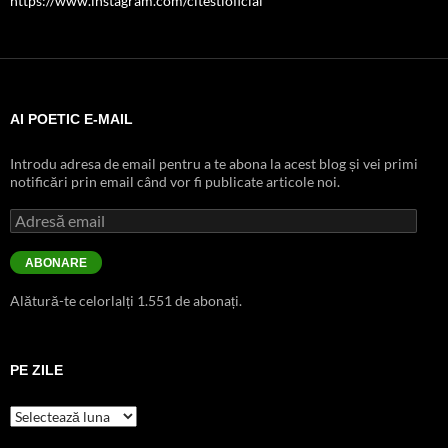
https://www.instagram.com/citestioficial
AI POETIC E-MAIL
Introdu adresa de email pentru a te abona la acest blog și vei primi
notificări prin email când vor fi publicate articole noi.
Adresă
email
ABONARE
Alătură-te celorlalți 1.551 de abonați.
PE ZILE
pe
zile