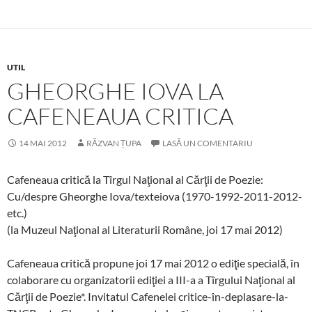
UTIL
GHEORGHE IOVA LA
CAFENEAUA CRITICA
14 MAI 2012
RĂZVAN ȚUPA
LASĂ UN COMENTARIU
Cafeneaua critică la Tîrgul Naţional al Cărţii de Poezie:
Cu/despre Gheorghe Iova/texteiova (1970-1992-2011-2012-
etc.)
(la Muzeul Naţional al Literaturii Române, joi 17 mai 2012)
Cafeneaua critică propune joi 17 mai 2012 o ediţie specială, în
colaborare cu organizatorii ediţiei a III-a a Tîrgului Naţional al
Cărţii de Poezie*. Invitatul Cafenelei critice-în-deplasare-la-