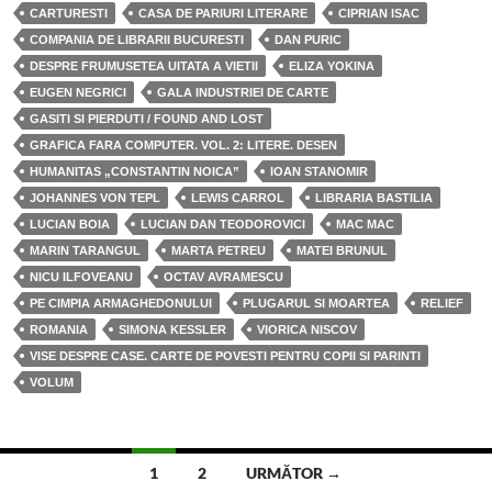
CARTURESTI
CASA DE PARIURI LITERARE
CIPRIAN ISAC
COMPANIA DE LIBRARII BUCURESTI
DAN PURIC
DESPRE FRUMUSETEA UITATA A VIETII
ELIZA YOKINA
EUGEN NEGRICI
GALA INDUSTRIEI DE CARTE
GASITI SI PIERDUTI / FOUND AND LOST
GRAFICA FARA COMPUTER. VOL. 2: LITERE. DESEN
HUMANITAS „CONSTANTIN NOICA”
IOAN STANOMIR
JOHANNES VON TEPL
LEWIS CARROL
LIBRARIA BASTILIA
LUCIAN BOIA
LUCIAN DAN TEODOROVICI
MAC MAC
MARIN TARANGUL
MARTA PETREU
MATEI BRUNUL
NICU ILFOVEANU
OCTAV AVRAMESCU
PE CIMPIA ARMAGHEDONULUI
PLUGARUL SI MOARTEA
RELIEF
ROMANIA
SIMONA KESSLER
VIORICA NISCOV
VISE DESPRE CASE. CARTE DE POVESTI PENTRU COPII SI PARINTI
VOLUM
Navigare
1
2
URMĂTOR →