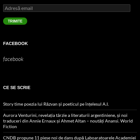
Adresă
email
TRIMITE
FACEBOOK
facebook
CE SE SCRIE
Story time poezia lui Răzvan și poeticul pe înțelesul A.I.
Aurora Venturini, revelația târzie a literaturii argentiniene, și noi
traduceri din Annie Ernaux și Ahmet Altan – noutăți Anansi. World
Fiction
CNDB propune 11 piese noi de dans după Laboaratoarele Academiei