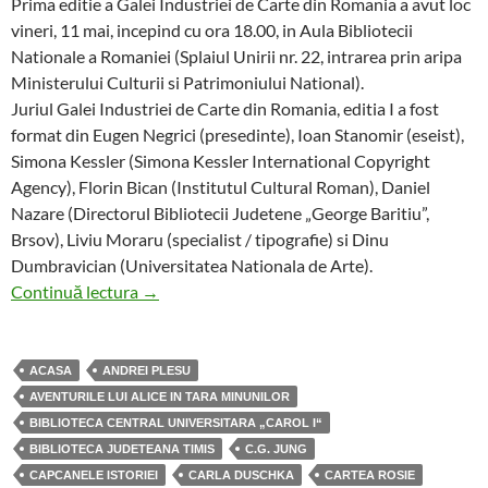
Prima editie a Galei Industriei de Carte din Romania a avut loc
vineri, 11 mai, incepind cu ora 18.00, in Aula Bibliotecii
Nationale a Romaniei (Splaiul Unirii nr. 22, intrarea prin aripa
Ministerului Culturii si Patrimoniului National).
Juriul Galei Industriei de Carte din Romania, editia I a fost
format din Eugen Negrici (presedinte), Ioan Stanomir (eseist),
Simona Kessler (Simona Kessler International Copyright
Agency), Florin Bican (Institutul Cultural Roman), Daniel
Nazare (Directorul Bibliotecii Judetene „George Baritiu”,
Brsov), Liviu Moraru (specialist / tipografie) si Dinu
Dumbravician (Universitatea Nationala de Arte).
Laureatii primei editii a Galei Industriei de Ca
Continuă lectura
→
ACASA
ANDREI PLESU
AVENTURILE LUI ALICE IN TARA MINUNILOR
BIBLIOTECA CENTRAL UNIVERSITARA „CAROL I“
BIBLIOTECA JUDETEANA TIMIS
C.G. JUNG
CAPCANELE ISTORIEI
CARLA DUSCHKA
CARTEA ROSIE