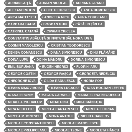
ADRIAN GUŢĂ
ADRIAN NICOLAE
ADRIANA GRAND
ALEXANDRU ION
ALICE GEORGESCU
ANCA DUMITRESCU
ANCA MATEESCU
ANDREEA MICU
AURA CORBEANU
BARBARA BAUM
BOGDAN GHIU
CĂTĂLIN ŢÎRLEA
CATRINEL CATANĂ
CIPRIAN CIUCLEA
CONSTANTIN ABĂLUŢĂ ŞI INVITAŢII SĂI: NORA IUGA
COSMIN MANOLESCU
CRISTIAN TEODORESCU
DENISA COMANESCU
DIANA SIMIONESCU
DINU FLĂMÂND
DOINA LUPU
DOINA MÂNDRU
DORINA SIMIONESCU
EMIL BURUIANĂ
EUGEN NEGRICI
FLORIN IARU
GEORGE COSTIN
GEORGE IVAŞCU
GEORGETA NEDELCIU
GHEORGHE IOVA
GILDA RĂDULESCU
HORIA POP
ILEANA DIMOV-MOISE
ILEANA LUCACIU
IOAN BOGDAN LEFTER
IOANA IERONIM
MAGDA CÂRNECI
MARIA-ELENA NEGOESCU
MIHAELA MICHAILOV
MIHAI DINU
MIHAI MĂNIUŢIU
MIRA NEDELCIU
MIRCEA CARTARESCU
MIRCEA FLORIAN
MIRCEA M. IONESCU
MONA ANTOHI
NICHITA DANILOV
NICOLAE CONSTANTINESCU
NICOLAE MANOLESCU
NICOLAE PRELIPCEANU
NICOLAE TZONE
NICOLETA HÂNCU