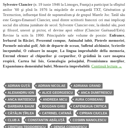
Sylvestre Clancier
(n. 19 iunie 1946 la Limoges, Franţa) a participat la sfîrşitul
anilor ’60 şi pînă în 1976 la mişcările de avangardă TXT, Génération şi
Textruction, influenţat fiind de suprarealism şi de grupul Marele Joc. Tatăl său
este Gorges-Emanuel Clancier, unul dintre scriitorii francezi cei mai implicaţi
social din ultima jumătate de secol. Sylvestre Clancier este, la rândul său, poet
şi filozof, uneori şi pictor, el devine apoi editor (Clancier Guénaud/Erés).
Revine la scris în 1990. Principalele sale volume de poezie:
Enfrance
,
Ierbarul în flăcări
,
Prezentul compus
,
Animalul iubit
,
Pietrele memoriei
,
Poemele micului golf
,
Atît de departe de ocean
,
Sufletul alchimist
,
Scrierile
începutului
,
O culoare în noapte
,
La lingua improbabile della memoria
,
Eternul efemer al chipurilor şi corpurilor
,
O grădină în care noaptea
respiră
,
Cartea lui Isis
,
Genealogia peisajului
,
Promisiunea morţilor
,
Sylves
Expansiunea domeniului bulei
,
Memoria improbabilă
.
Continuă lectura
→
ADRIAN GUŢĂ
ADRIAN NICOLAE
ADRIANA GRAND
ALEXANDRU ION
ALICE GEORGESCU
ANCA DUMITRESCU
ANCA MATEESCU
ANDREEA MICU
AURA CORBEANU
BARBARA BAUM
BOGDAN GHIU
CAFENEAUA CRITICA
CĂTĂLIN ŢÎRLEA
CATRINEL CATANĂ
CIPRIAN CIUCLEA
CLUB A
CONSTANTIN ABĂLUŢĂ
COSMIN MANOLESCU
CRISTIAN TEODORESCU
DENISA COMANESCU