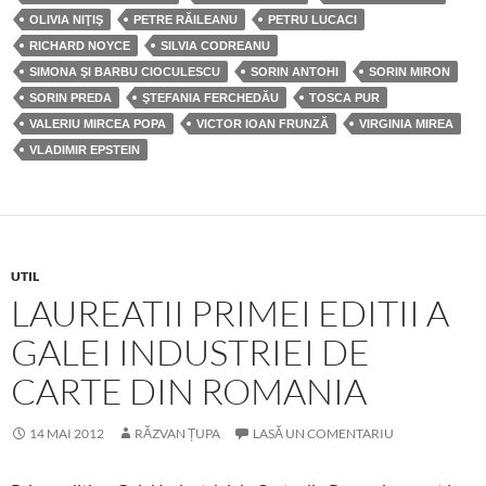
OLIVIA NIŢIŞ
PETRE RĂILEANU
PETRU LUCACI
RICHARD NOYCE
SILVIA CODREANU
SIMONA ŞI BARBU CIOCULESCU
SORIN ANTOHI
SORIN MIRON
SORIN PREDA
ŞTEFANIA FERCHEDĂU
TOSCA PUR
VALERIU MIRCEA POPA
VICTOR IOAN FRUNZĂ
VIRGINIA MIREA
VLADIMIR EPSTEIN
UTIL
LAUREATII PRIMEI EDITII A
GALEI INDUSTRIEI DE
CARTE DIN ROMANIA
14 MAI 2012
RĂZVAN ȚUPA
LASĂ UN COMENTARIU