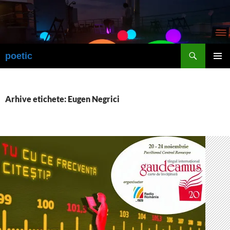
Sari
la
conținut
Caută
poetic
MENIU
PRINCI
Arhive etichete: Eugen Negrici