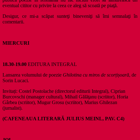
eventual cititor cu privire la ceea ce aleg să scoată pe piaţă.
Desigur, ce mi-a scăpat sunteţi bineveniţi să îmi semnalaţi în
comentarii.
MIERCURI
18.30-19.00
EDITURA INTEGRAL
Lansarea volumului de poezie
Ghilotina cu miros de scor
ț
i
ș
oară
, de
Sorin Lucaci.
Invitați: Costel Postolache (directorul editurii Integral), Ciprian
Burcovschi (manager cultural), Mihail Gălăţanu (scriitor), Horia
Gârbea (scriitor), Mugur Grosu (scriitor), Marius Ghilezan
(jurnalist).
(CAFENEAUA LITERARĂ JULIUS MEINL, PAV. C4)
JOI