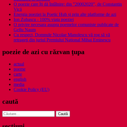
O poezie care îți dă întâlnire: din ”20002020”, de Constantin
Vică
Energia poeziei la Poetic Hub și prin alte platforme de azi
Ion Zubascu - 100% viata poeziei
O privire necesara asupra poemelor comuniste publicate de
Gellu Naum
Cu respect, Domnule Nicolae Manolescu vă rog să vă
retrageţi din juriul Premiului Naţional Mihai Eminescu
poezie de azi cu răzvan ţupa
actual
poeme
carte
english
media
Cookie Policy (EU)
caută
Caută
după:
secţiuni