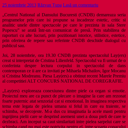
25 noiembrie 2013
Răzvan Țupa
Lasă un comentariu
„Centrul National al Dansului Bucuresti (CNDB) demareaza seria
programelor prin care isi propune sa incadreze estetic, critic si
analitic unele dintre spectacole pe care le prezinta in sala Stere
Popescu” se arată într-un comunicat de presă. Prin stabilirea de
raporturi cu alte lucrari, prin pozitionari istorice, stilistice, estetice,
prin oferirea de repere sau referinte CNDB deschide dialogul cu
publicul sau.
Joi, 28 noiembrie, ora 19.30 CNDB prezinta spectacolul Lay(ers)
creat si interpretat de Cristina Lilienfeld. Spectacolul va fi urmat de o
conferinta despre lectura corpului in spectacolul de dans
contemporan ce ii are ca invitati pe Mihaela Michailov, Igor Mocanu
si Cristina Modreanu. Piesa Lay(ers) a obtinut recent Marele Premiu
al competitiei ALT CONCURS NATIONAL DE COREGRAFIE.
„Lay(ers) exploreaza conexiunea dintre piele ca organ si emotie.
Proiectul meu are ca punct de plecare o imagine la care am rezonat
foarte puternic atat senzorial cat si emotional. In imaginea respectiva
tema este legata de pielea umana si felul in care ea traieste, se
schimba, se decojeste. M-a dus cu imaginatia la acele masti pentru
ingrijirea pielii care se desprind asemeni unei a doua pieli de care te
dezbraci. Am inceput sa caut similaritati intre pielea sarpelui care se
schimba cand nu mai este potrivita pentru el, intre scoarta copacului