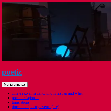
Sari
la
conținut
poetic
Caută
Meniu principal
cine e răzvan și când/who is răzvan and when
poetici relaţionale
translations
timeline of poetry events (eng)