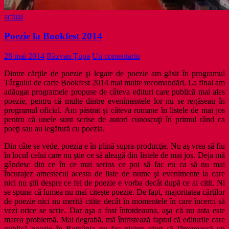
actual
Poezie la Bookfest 2014
28 mai 2014
Răzvan Țupa
Un comentariu
Dintre cărţile de poezie şi legate de poezie am găsit în programul
Târgului de carte Bookfest 2014 mai multe recomandări. La final am
adăugat programele propuse de câteva edituri care publică mai ales
poezie, pentru că multe dintre evenimentele lor nu se regăseau în
programul oficial. Am păstrat şi câteva romane în listele de mai jos
pentru că unele sunt scrise de autori cunoscuţi în primul rând ca
poeţi sau au legătură cu poezia.
Din câte se vede, poezia e în plină supra-producţie. Nu aş vrea să fiu
în locul celui care nu ştie ce să aleagă din listele de mai jos. Deja mă
gândesc din ce în ce mai serios ce pot să fac eu ca să nu mai
încurajez amestecul acesta de liste de nume şi evenimente la care
nici nu ştii despre ce fel de poezie e vorba decât după ce ai citit. Ni
se spune că lumea nu mai citeşte poezie. De fapt, majoritatea cărţilor
de poezie nici nu merită citite decât în momentele în care încerci să
vezi orice se scrie. Dar aşa a fost întotdeauna, aşa că nu asta este
marea problemă. Mai degrabă, mă întristează faptul că editurile care
publică poezie în România nu fac niciun efort să lămurească un