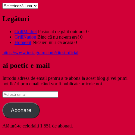
Arhive
Legături
GrillMarket
Pasionat de gătit outdoor 0
GrillNation
Bine că nu ne-am ars! 0
HomeFit
Nicăieri nu-i ca acasă 0
https://www.instagram.com/citestioficial
ai poetic e-mail
Introdu adresa de email pentru a te abona la acest blog și vei primi
notificări prin email când vor fi publicate articole noi.
Adresă
email
Abonare
Alătură-te celorlalți 1.551 de abonați.