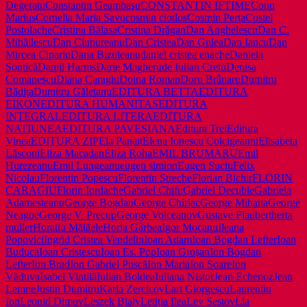
Degeratu
Constantin Geambaşu
CONSTANTIN IFTIME
Conu
Marius
Cornelia Maria Savu
cosmin ciotlos
Cosmin Perţa
Costel
Postolache
Cristina Bălasa
Cristina Drăgan
Dan Anghelescu
Dan C.
Mihăilescu
Dan Ciupureanu
Dan Cristea
Dan Gulea
Dan Iancu
Dan
Mircea Cipariu
Dana Bizuleanu
daniel cristea enache
Daniela
Sontică
Daniil Harms
Darie Magheru
de Iulian Cretu
Denisa
Comanescu
Diana Caragiu
Doina Roman
Doru Brânaru
Dumitru
Bădiţa
Dumitru Găletanu
EDITURA BETTA
EDITURA
EIKON
EDITURA HUMANITAS
EDITURA
INTEGRAL
EDITURA LITERA
EDITURA
NATIUNEA
EDITURA PAVESIANA
Editura Trei
Editura
Vinea
EDITURA ZIP
Ela Panait
Elena Ionescu Colcigeanni
Elisabeta
Lăsconi
Eliza Macadan
Eliza Roha
EMIL BRUMARU
Emil
Hurezeanu
Emil Lungeanu
eugen simion
Eugen Suciu
Felix
Nicolau
Florentin Popescu
Florentin Streche
Florian Bichir
FLORIN
CARAGIU
Florin Iordache
Gabriel Chifu
Gabriel Decuble
Gabriela
Adamesteanu
George Bogdan
George Chiriac
George Mihaita
George
Neagoe
George V. Precup
George Volceanov
Gustave Flaubert
herta
muller
Horatiu Mălăele
Horia Gârbea
Igor Mocanu
Ileana
Popovici
Ingrid Cristea Vendelin
Ioan Adam
Ioan Bogdan Lefter
Ioan
Buduca
Ioan Cristescu
Ioan Es. Pop
Ioan Groşan
Ion Bogdan
Lefter
Ion Brad
Ion Gabriel Puscă
Ion Maria
Ion Soare
Ion
Văduva
Isabel Vintilă
Iulian Boldea
Iuliana Nistor
Jean Echenoz
Jean
Lemne
Justin Dumitru
Karla Zercicov
Lari Giorgescu
Laurentiu
Ion
Leonid Dimov
Leszek Biały
Letiția Ilea
Lev Sestov
Lia