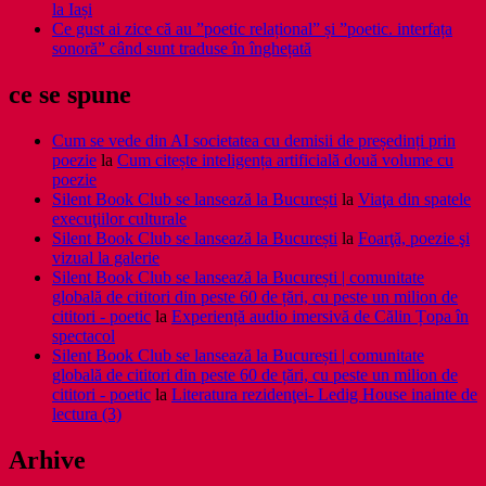
la Iași
Ce gust ai zice că au ”poetic relațional” și ”poetic. interfața
sonoră” când sunt traduse în înghețată
ce se spune
Cum se vede din AI societatea cu demisii de președinți prin
poezie
la
Cum citește inteligența artificială două volume cu
poezie
Silent Book Club se lansează la București
la
Viaţa din spatele
execuţiilor culturale
Silent Book Club se lansează la București
la
Foarţă, poezie şi
vizual la galerie
Silent Book Club se lansează la București | comunitate
globală de cititori din peste 60 de țări, cu peste un milion de
cititori - poetic
la
Experiență audio imersivă de Călin Țopa în
spectacol
Silent Book Club se lansează la București | comunitate
globală de cititori din peste 60 de țări, cu peste un milion de
cititori - poetic
la
Literatura rezidenţei- Ledig House inainte de
lectura (3)
Arhive