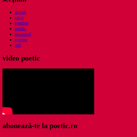
actual
carte
english
media
personal
poeme
util
video poetic
abonează-te la poetic.ro