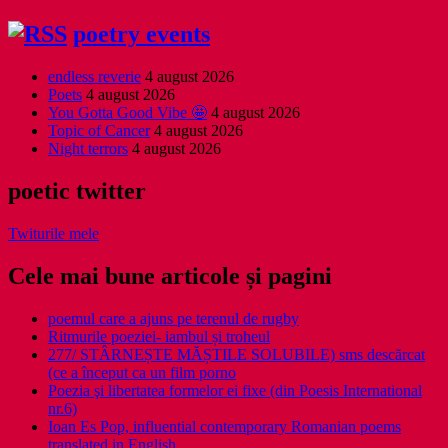
poetry events
endless reverie
4 august 2026
Poets
4 august 2026
You Gotta Good Vibe 🤩
4 august 2026
Topic of Cancer
4 august 2026
Night terrors
4 august 2026
poetic twitter
Twiturile mele
Cele mai bune articole și pagini
poemul care a ajuns pe terenul de rugby
Ritmurile poeziei- iambul și troheul
277/ STÂRNEȘTE MĂȘTILE SOLUBILE) sms descărcat
(ce a început ca un film porno
Poezia şi libertatea formelor ei fixe (din Poesis International
nr.6)
Ioan Es Pop, influential contemporary Romanian poems
translated in English