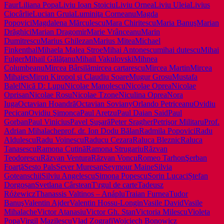
Faur
Liliana Popa
Liviu Ioan Stoiciu
Liviu Ornea
Liviu Uleia
Livius
Ciocârlie
Lucian Gruia
Luminiţa Corneanu
Magda
Popovici
Magdalena Mărculescu
Mara Chiritescu
Maria Banuş
Marian
Drăghici
Marian Dragomir
Marie Vrânceanu
Marin
Dumitrescu
Marius Ghilezan
Marius Mitea
Michael
Finkenthal
Mihaela Malea Stroe
Mihai Antonescu
mihai dutescu
Mihai
Fulger
Mihail Gălăţanu
Mihail Vakulovski
Mihnea
Columbeanu
Mircea Bârsilă
mircea cartarescu
Mircea Martin
Mircea
Mihaies
Miron Kiropol şi Claudiu Soare
Mugur Grosu
Mustafa
Balel
Nică D: Lupu
Nicolae Manolescu
Nicolae Oprea
Nicolae
Oprisan
Nicolae Rosu
Nicolae Tzone
Niculina Oprea
Nora
Iuga
Octavian Hoandră
Octavian Soviany
Orlando Petriceanu
Ovidiu
Pecican
Ovidiu Şimonca
Paul Aretzu
Paul Daian Said
Paul
Gorban
Paul Vinicius
Pavel Şuşară
Peter Sragher
Petrişor Militaru
Prof.
Adrian Mihalache
prof. dr. Ion Dodu Bălan
Radmila Popovici
Radu
Aldulescu
Radu Voinescu
Raducu Cezara
Raluca Bleznic
Raluca
Tanasescu
Ramona Cutină
Ramona Strugariu
Răzvan
Teodorescu
Răzvan Ventura
Răzvan Voncu
Romeo Tarhon
Şerban
Foarţă
Sesto Pals
Sever Muresan
Seymour Maine
Silvia
Goteanschii
Silviu Angelescu
Simona Popescu
Sorin Lucaci
Ștefan
Dorgoșan
Svetlana Cârstean
T\rgul de carte
Tadeusz
Różewicz
Thanassis Valtinos – Anáplu
Traian Furnea
Tudor
Banuş
Valentin Ajder
Valentin Hossu-Longin
Vasile David
Vasile
Mihalache
Victor Atanasiu
Victor Gh. Stan
Victoria Milescu
Violeta
Popa
Virgil Mazilescu
Vlad Zografi
Wojciech Bonowicz