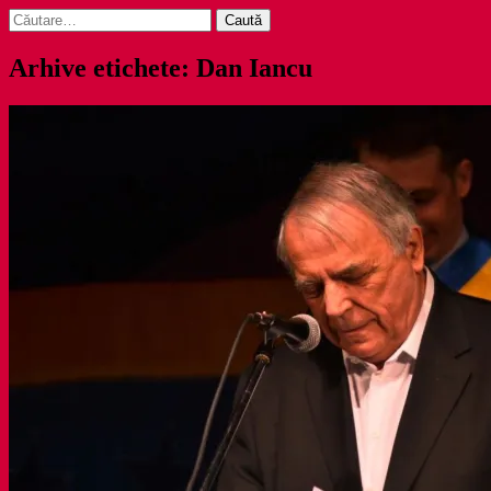
Caută
după:
Arhive etichete: Dan Iancu