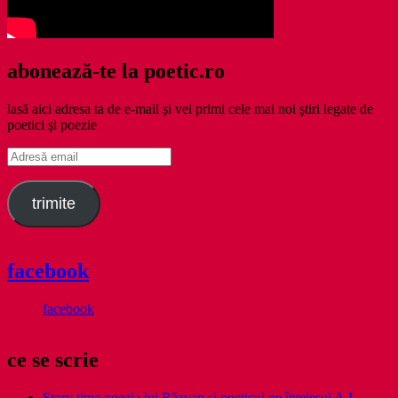
abonează-te la poetic.ro
lasă aici adresa ta de e-mail şi vei primi cele mai noi ştiri legate de
poetici şi poezie
Adresă
email
trimite
facebook
facebook
ce se scrie
Story time poezia lui Răzvan și poeticul pe înțelesul A.I.