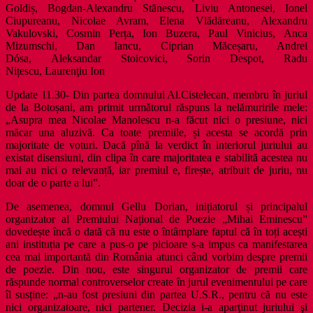
Goldiș, Bogdan-Alexandru Stănescu, Liviu Antonesei, Ionel
Ciupureanu, Nicolae Avram, Elena Vlădăreanu, Alexandru
Vakulovski, Cosmin Perța, Ion Buzera, Paul Vinicius, Anca
Mizumschi, Dan Iancu, Ciprian Măceșaru, Andrei
Dósa, Aleksandar Stoicovici, Sorin Despot, Radu
Nițescu, Laurenţiu Ion
Update 11.30- Din partea domnului Al.Cistelecan, membru în juriul
de la Botoșani, am primit următorul răspuns la nelămuririle mele:
„Asupra mea Nicolae Manolescu n-a făcut nici o presiune, nici
măcar una aluzivă. Ca toate premiile, și acesta se acordă prin
majoritate de voturi. Dacă pînă la verdict în interiorul juriului au
existat disensiuni, din clipa în care majoritatea e stabilită acestea nu
mai au nici o relevanță, iar premiul e, firește, atribuit de juriu, nu
doar de o parte a lui”.
De asemenea, domnul Gellu Dorian, inițiatorul și principalul
organizator al Premiului Național de Poezie „Mihai Eminescu”
dovedește încă o dată că nu este o întâmplare faptul că în toți acești
ani instituția pe care a pus-o pe picioare s-a impus ca manifestarea
cea mai importantă din România atunci când vorbim despre premii
de poezie. Din nou, este singurul organizator de premii care
răspunde normal controverselor create în jurul evenimentului pe care
îl susține: „n-au fost presiuni din partea U.S.R., pentru că nu este
nici organizatoare, nici partener. Decizia i-a aparţinut juriului şi