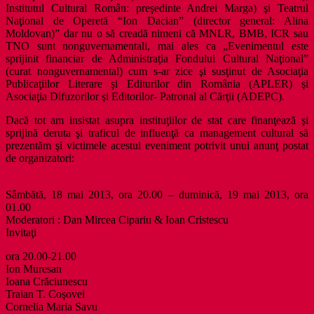
Institutul Cultural Român: preşedinte Andrei Marga) şi Teatrul
Naţional de Operetă “Ion Dacian” (director general: Alina
Moldovan)” dar nu o să creadă nimeni că MNLR, BMB, ICR sau
TNO sunt nonguvernamentali, mai ales ca „Evenimentul este
sprijinit financiar de Administraţia Fondului Cultural Naţional”
(curat nonguvernamental) cum s-ar zice şi susţinut de Asociaţia
Publicaţiilor Literare şi Editurilor din România (APLER) şi
Asociaţia Difuzorilor şi Editorilor- Patronal al Cărţii (ADEPC).
Dacă tot am insistat asupra instituţiilor de stat care finanţează şi
sprijină deruta şi traficul de influenţă ca management cultural să
prezentăm şi victimele acestui eveniment potrivit unui anunţ postat
de organizatori:
Sâmbătă, 18 mai 2013, ora 20.00 – duminică, 19 mai 2013, ora
01.00
Moderatori : Dan Mircea Cipariu & Ioan Cristescu
Invitaţi
ora 20.00-21.00
Ion Muresan
Ioana Crăciunescu
Traian T. Coşovei
Cornelia Maria Savu