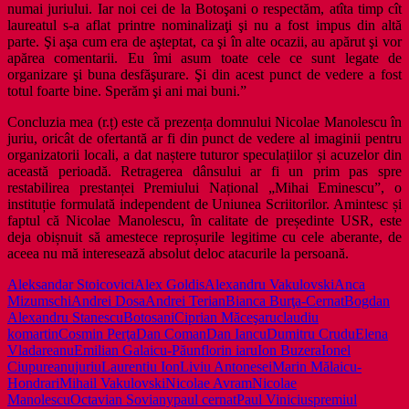
numai juriului. Iar noi cei de la Botoşani o respectăm, atîta timp cît
laureatul s-a aflat printre nominalizaţi şi nu a fost impus din altă
parte. Şi aşa cum era de aşteptat, ca şi în alte ocazii, au apărut şi vor
apărea comentarii. Eu îmi asum toate cele ce sunt legate de
organizare şi buna desfăşurare. Şi din acest punct de vedere a fost
totul foarte bine. Sperăm şi ani mai buni.”
Concluzia mea (r.ț) este că prezența domnului Nicolae Manolescu în
juriu, oricât de ofertantă ar fi din punct de vedere al imaginii pentru
organizatorii locali, a dat naștere tuturor speculațiilor și acuzelor din
această perioadă. Retragerea dânsului ar fi un prim pas spre
restabilirea prestanței Premiului Național „Mihai Eminescu”, o
instituție formulată independent de Uniunea Scriitorilor. Amintesc și
faptul că Nicolae Manolescu, în calitate de președinte USR, este
deja obișnuit să amestece reproșurile legitime cu cele aberante, de
aceea nu mă interesează absolut deloc atacurile la persoană.
Aleksandar Stoicovici
Alex Goldis
Alexandru Vakulovski
Anca
Mizumschi
Andrei Dosa
Andrei Terian
Bianca Burţa-Cernat
Bogdan
Alexandru Stanescu
Botosani
Ciprian Măceşaru
claudiu
komartin
Cosmin Perţa
Dan Coman
Dan Iancu
Dumitru Crudu
Elena
Vladareanu
Emilian Galaicu-Păun
florin iaru
Ion Buzera
Ionel
Ciupureanu
juriu
Laurentiu Ion
Liviu Antonesei
Marin Mălaicu-
Hondrari
Mihail Vakulovski
Nicolae Avram
Nicolae
Manolescu
Octavian Soviany
paul cernat
Paul Vinicius
premiul