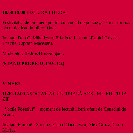
18.00-19.00
EDITURA LITERA
Festivitatea de premiere pentru concursul de poezie „Cel mai frumos
poem dedicat limbii române”.
Invitați: Dan C. Mihăilescu, Elisabeta Lasconi, Daniel Cristea
Enache, Ciprian Măceșaru.
Moderator: Bedros Horasangian.
(STAND PROPRIU, PAV. C2)
VINERI
11.30-12.00
ASOCIAȚIA CULTURALĂ ADSUM – EDITURA
ZIP
„Vocile Poetului” – moment de lectură liberă oferit de Cenaclul de
Seară.
Invitați: Florentin Streche, Elena Diaconescu, Alex Groza, Conu
Marius.