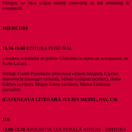
Desigur, ce mi-a scăpat sunteţi bineveniţi să îmi semnalaţi în
comentarii.
MIERCURI
18.30-19.00
EDITURA INTEGRAL
Lansarea volumului de poezie
Ghilotina cu miros de scor
ț
i
ș
oară
, de
Sorin Lucaci.
Invitați: Costel Postolache (directorul editurii Integral), Ciprian
Burcovschi (manager cultural), Mihail Gălăţanu (scriitor), Horia
Gârbea (scriitor), Mugur Grosu (scriitor), Marius Ghilezan
(jurnalist).
(CAFENEAUA LITERARĂ JULIUS MEINL, PAV. C4)
JOI
12.00-12.30
ASOCIAȚIA CULTURALĂ ADSUM – EDITURA