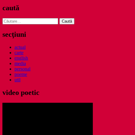
caută
Caută
după:
secţiuni
actual
carte
english
media
personal
poeme
util
video poetic