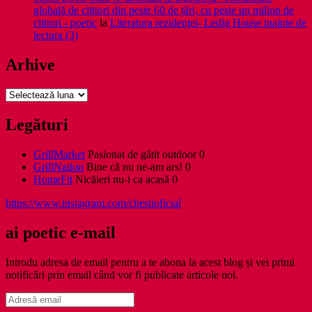
globală de cititori din peste 60 de țări, cu peste un milion de
cititori - poetic
la
Literatura rezidenţei- Ledig House inainte de
lectura (3)
Arhive
Arhive
Legături
GrillMarket
Pasionat de gătit outdoor 0
GrillNation
Bine că nu ne-am ars! 0
HomeFit
Nicăieri nu-i ca acasă 0
https://www.instagram.com/citestioficial
ai poetic e-mail
Introdu adresa de email pentru a te abona la acest blog și vei primi
notificări prin email când vor fi publicate articole noi.
Adresă
email