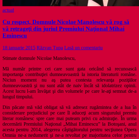
actual
Cu respect, Domnule Nicolae Manolescu vă rog să
vă retrageţi din juriul Premiului Naţional Mihai
Eminescu
18 ianuarie 2015
Răzvan Țupa
Lasă un comentariu
Stimate domnule Nicolae Manolescu,
Mă număr printre cei care sunt gata oricând să recunoască
importanţa contribuţiei dumneavoastră la istoria literaturii române.
Niciun moment nu aş putea contesta relevanţa poziţiilor
dumneavoastră şi nu sunt atât de naiv încât să idolatrizez opinii.
Acest lucru l-am învăţat şi din volumele pe care le-aţi semnat de-a
lungul timpului.
Din păcate mă văd obligat să vă adresez rugămintea de a lua în
considerare prejudiciul pe care îl aduceţi acum singurului premiu
literar românesc spre care mai puteam privi cu admiraţie. În urma
decernării Premiului Naţional „Mihai Eminescu” la Botoşani, anul
acesta pentru 2014, alegerea câştigătorului pentru secţiunea Opera
Omnia ne-a nedumerit şi ne-a revoltat pe majoritatea celor pentru