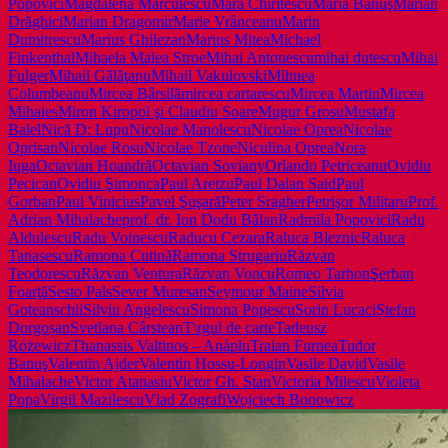
Popovici
Magdalena Mărculescu
Mara Chiritescu
Maria Banuş
Marian
Drăghici
Marian Dragomir
Marie Vrânceanu
Marin
Dumitrescu
Marius Ghilezan
Marius Mitea
Michael
Finkenthal
Mihaela Malea Stroe
Mihai Antonescu
mihai dutescu
Mihai
Fulger
Mihail Gălăţanu
Mihail Vakulovski
Mihnea
Columbeanu
Mircea Bârsilă
mircea cartarescu
Mircea Martin
Mircea
Mihaies
Miron Kiropol şi Claudiu Soare
Mugur Grosu
Mustafa
Balel
Nică D: Lupu
Nicolae Manolescu
Nicolae Oprea
Nicolae
Oprisan
Nicolae Rosu
Nicolae Tzone
Niculina Oprea
Nora
Iuga
Octavian Hoandră
Octavian Soviany
Orlando Petriceanu
Ovidiu
Pecican
Ovidiu Şimonca
Paul Aretzu
Paul Daian Said
Paul
Gorban
Paul Vinicius
Pavel Şuşară
Peter Sragher
Petrişor Militaru
Prof.
Adrian Mihalache
prof. dr. Ion Dodu Bălan
Radmila Popovici
Radu
Aldulescu
Radu Voinescu
Raducu Cezara
Raluca Bleznic
Raluca
Tanasescu
Ramona Cutină
Ramona Strugariu
Răzvan
Teodorescu
Răzvan Ventura
Răzvan Voncu
Romeo Tarhon
Şerban
Foarţă
Sesto Pals
Sever Muresan
Seymour Maine
Silvia
Goteanschii
Silviu Angelescu
Simona Popescu
Sorin Lucaci
Ștefan
Dorgoșan
Svetlana Cârstean
T\rgul de carte
Tadeusz
Różewicz
Thanassis Valtinos – Anáplu
Traian Furnea
Tudor
Banuş
Valentin Ajder
Valentin Hossu-Longin
Vasile David
Vasile
Mihalache
Victor Atanasiu
Victor Gh. Stan
Victoria Milescu
Violeta
Popa
Virgil Mazilescu
Vlad Zografi
Wojciech Bonowicz