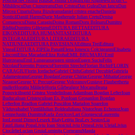
Postolache
Cristina Bălasa
Cristina Drăgan
Dan Anghelescu
Dan C.
Mihăilescu
Dan Ciupureanu
Dan Cristea
Dan Gulea
Dan Iancu
Dan
Mircea Cipariu
Dana Bizuleanu
daniel cristea enache
Daniela
Sontică
Daniil Harms
Darie Magheru
de Iulian Cretu
Denisa
Comanescu
Diana Caragiu
Doina Roman
Doru Brânaru
Dumitru
Bădiţa
Dumitru Găletanu
EDITURA BETTA
EDITURA
EIKON
EDITURA HUMANITAS
EDITURA
INTEGRAL
EDITURA LITERA
EDITURA
NATIUNEA
EDITURA PAVESIANA
Editura Trei
Editura
Vinea
EDITURA ZIP
Ela Panait
Elena Ionescu Colcigeanni
Elisabeta
Lăsconi
Eliza Macadan
Eliza Roha
EMIL BRUMARU
Emil
Hurezeanu
Emil Lungeanu
eugen simion
Eugen Suciu
Felix
Nicolau
Florentin Popescu
Florentin Streche
Florian Bichir
FLORIN
CARAGIU
Florin Iordache
Gabriel Chifu
Gabriel Decuble
Gabriela
Adamesteanu
George Bogdan
George Chiriac
George Mihaita
George
Neagoe
George V. Precup
George Volceanov
Gustave Flaubert
herta
muller
Horatiu Mălăele
Horia Gârbea
Igor Mocanu
Ileana
Popovici
Ingrid Cristea Vendelin
Ioan Adam
Ioan Bogdan Lefter
Ioan
Buduca
Ioan Cristescu
Ioan Es. Pop
Ioan Groşan
Ion Bogdan
Lefter
Ion Brad
Ion Gabriel Puscă
Ion Maria
Ion Soare
Ion
Văduva
Isabel Vintilă
Iulian Boldea
Iuliana Nistor
Jean Echenoz
Jean
Lemne
Justin Dumitru
Karla Zercicov
Lari Giorgescu
Laurentiu
Ion
Leonid Dimov
Leszek Biały
Letiția Ilea
Lev Sestov
Lia
Faur
Liliana Popa
Liviu Ioan Stoiciu
Liviu Ornea
Liviu Uleia
Livius
Ciocârlie
Lucian Gruia
Luminiţa Corneanu
Magda