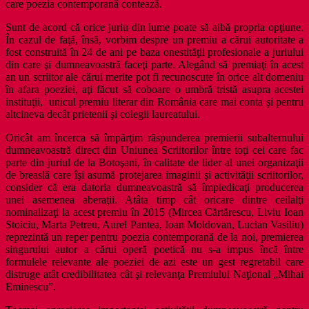
care poezia contemporană contează.
Sunt de acord că orice juriu din lume poate să aibă propria opţiune.
În cazul de faţă, însă, vorbim despre un premiu a cărui autoritate a
fost construită în 24 de ani pe baza onestităţii profesionale a juriului
din care şi dumneavoastră faceţi parte. Alegând să premiaţi în acest
an un scriitor ale cărui merite pot fi recunoscute în orice alt domeniu
în afara poeziei, aţi făcut să coboare o umbră tristă asupra acestei
instituţii, unicul premiu literar din România care mai conta şi pentru
altcineva decât prietenii şi colegii laureatului.
Oricât am încerca să împărţim răspunderea premierii subalternului
dumneavoastră direct din Uniunea Scriitorilor între toţi cei care fac
parte din juriul de la Botoşani, în calitate de lider al unei organizaţii
de breaslă care îşi asumă protejarea imaginii şi activităţii scriitorilor,
consider că era datoria dumneavoastră să împiedicaţi producerea
unei asemenea aberaţii. Atâta timp cât oricare dintre ceilalţi
nominalizaţi la acest premiu în 2015 (Mircea Cărtărescu, Liviu Ioan
Stoiciu, Marta Petreu, Aurel Pantea, Ioan Moldovan, Lucian Vasiliu)
reprezintă un reper pentru poezia contemporană de la noi, premierea
singurului autor a cărui operă poetică nu s-a impus încă între
formulele relevante ale poeziei de azi este un gest regretabil care
distruge atât credibilitatea cât şi relevanţa Premiului Naţional „Mihai
Eminescu”.