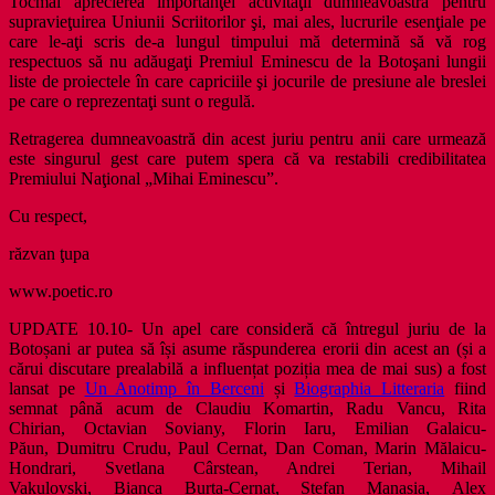
Tocmai aprecierea importanţei activităţii dumneavoastră pentru
supravieţuirea Uniunii Scriitorilor şi, mai ales, lucrurile esenţiale pe
care le-aţi scris de-a lungul timpului mă determină să vă rog
respectuos să nu adăugaţi Premiul Eminescu de la Botoşani lungii
liste de proiectele în care capriciile şi jocurile de presiune ale breslei
pe care o reprezentaţi sunt o regulă.
Retragerea dumneavoastră din acest juriu pentru anii care urmează
este singurul gest care putem spera că va restabili credibilitatea
Premiului Naţional „Mihai Eminescu”.
Cu respect,
răzvan ţupa
www.poetic.ro
UPDATE 10.10- Un apel care consideră că întregul juriu de la
Botoșani ar putea să își asume răspunderea erorii din acest an (și a
cărui discutare prealabilă a influențat poziția mea de mai sus) a fost
lansat pe
Un Anotimp în Berceni
și
Biographia Litteraria
fiind
semnat până acum de Claudiu Komartin, Radu Vancu, Rita
Chirian, Octavian Soviany, Florin Iaru, Emilian Galaicu-
Păun, Dumitru Crudu, Paul Cernat, Dan Coman, Marin Mălaicu-
Hondrari, Svetlana Cârstean, Andrei Terian, Mihail
Vakulovski, Bianca Burța-Cernat, Ștefan Manasia, Alex