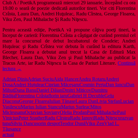
Club A / PoetikA programează miercuri 29 ianuarie, începând cu ora
19.00 o seară de poezie dedicată autorilor tineri. Vor citi Florentina
Crâsta, Laura Dan, Andrei Huţuleac, Radu Cîrstea, George Floarea,
Viku Zen, Paul Mihalache Şi Radu Niţescu.
Pentru această ediţie, PoetikA vă propune câţiva poeţi tineri, la
început de carieră: Florentina Crâsta a câştigat de curând premiul cel
mare la concursul de debut Incubatorul de Condeie; Andrei
Huţuleac şi Radu Crîstea vor debuta în curând la editura Karth,
George Floarea a debutat anul trecut la Casa de Editură Max
Blecher, Laura Dan, Viku Zen şi Paul Mihalache au publicat la
Tracus Arte, iar Radu Niţescu la Casa de Pariuri Literare.
Continuă
Poezie
lectura
→
tânără
Adrian Diniş
Adrian Suciu
Aida Hancer
Andra Rotaru
Andrei
în
Dosa
Andrei Huțuleac
Ciprian Măceşaru
Cosmin Perţa
Dan Iancu
Dan
Club
Mihuţ
Dana Banu
Daniel Dăian
Dmitri Miticov
Dumitru
A
Bădiţa
Florentina Crâsta
florin iaru
Gabriel H Decuble
Gelu
Diaconu
George Floarea
Iulian Tănase
Laura Dan
Livia Stefan
Lucian
Vasilescu
Marius Iulian Stancu
Marius Surleac
Mitos
Micleusanu
Octavian Soviany
Ofelia Prodan
Paul Mihalache
Paul
Vinicius
Peter Sragher
Radu Cîrstea
Radu Ianovi
Radu Niţescu
razvan
tupa
Silviu Dancu
sorin despot
Teodor Dună
Viku Zen
Vlad L.
Tăușance
actual