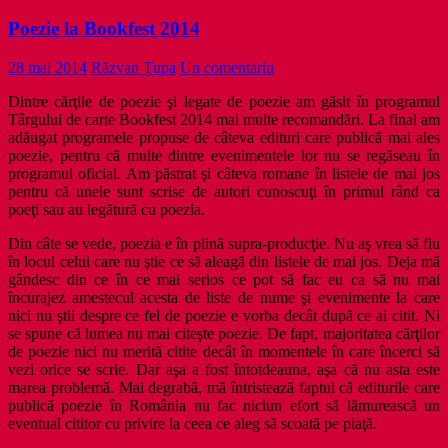
Poezie la Bookfest 2014
28 mai 2014
Răzvan Țupa
Un comentariu
Dintre cărţile de poezie şi legate de poezie am găsit în programul
Târgului de carte Bookfest 2014 mai multe recomandări. La final am
adăugat programele propuse de câteva edituri care publică mai ales
poezie, pentru că multe dintre evenimentele lor nu se regăseau în
programul oficial. Am păstrat şi câteva romane în listele de mai jos
pentru că unele sunt scrise de autori cunoscuţi în primul rând ca
poeţi sau au legătură cu poezia.
Din câte se vede, poezia e în plină supra-producţie. Nu aş vrea să fiu
în locul celui care nu ştie ce să aleagă din listele de mai jos. Deja mă
gândesc din ce în ce mai serios ce pot să fac eu ca să nu mai
încurajez amestecul acesta de liste de nume şi evenimente la care
nici nu ştii despre ce fel de poezie e vorba decât după ce ai citit. Ni
se spune că lumea nu mai citeşte poezie. De fapt, majoritatea cărţilor
de poezie nici nu merită citite decât în momentele în care încerci să
vezi orice se scrie. Dar aşa a fost întotdeauna, aşa că nu asta este
marea problemă. Mai degrabă, mă întristează faptul că editurile care
publică poezie în România nu fac niciun efort să lămurească un
eventual cititor cu privire la ceea ce aleg să scoată pe piaţă.