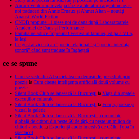
Aurora Venturini, revelația târzie a literaturii argentiniene, și
noi traduceri din Annie Ernaux și Ahmet Altan – noutăți
Anansi. World Fiction
CNDB propune 11 piese noi de dans după Laboaratoarele
Academiei de Dans și Performance
Familia ne aduce împreună! Festivalul familiei, ediția a VI-a,
la Iași
Ce gust ai zice că au ”poetic relațional” și ”poetic. interfața
sonoră” când sunt traduse în înghețată
ce se spune
Cum se vede din AI societatea cu demisii de președinți prin
poezie
la
Cum citește inteligența artificială două volume cu
poezie
Silent Book Club se lansează la București
la
Viaţa din spatele
execuţiilor culturale
Silent Book Club se lansează la București
la
Foarţă, poezie şi
vizual la galerie
Silent Book Club se lansează la București | comunitate
globală de cititori din peste 60 de țări, cu peste un milion de
cititori - poetic
la
Experiență audio imersivă de Călin Țopa în
spectacol
Silent Book Club se lansează la București | comunitate