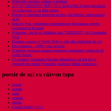
Ritmurile poeziei- iambul și troheul
277/ STÂRNEȘTE MĂȘTILE SOLUBILE) sms descărcat
(ce a început ca un film porno
Poezia şi libertatea formelor ei fixe (din Poesis International
nr.6)
Ioan Es Pop, influential contemporary Romanian poems
translated in English
O poezie care îți dă întâlnire: din ”20002020”, de Constantin
Vică
Energia poeziei la Poetic Hub și prin alte platforme de azi
Ion Zubascu - 100% viata poeziei
O privire necesara asupra poemelor comuniste publicate de
Gellu Naum
Cu respect, Domnule Nicolae Manolescu vă rog să vă
retrageţi din juriul Premiului Naţional Mihai Eminescu
poezie de azi cu răzvan ţupa
actual
poeme
carte
english
media
Cookie Policy (EU)