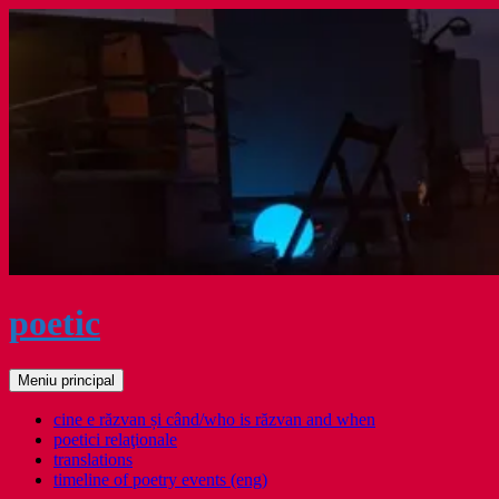
Sari
la
conținut
poetic
Caută
Meniu principal
cine e răzvan și când/who is răzvan and when
poetici relaţionale
translations
timeline of poetry events (eng)