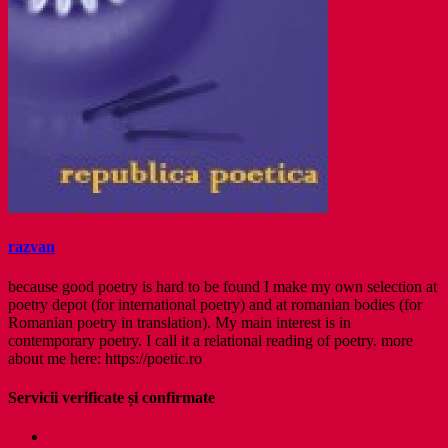
razvan
because good poetry is hard to be found I make my own selection at
poetry depot (for international poetry) and at romanian bodies (for
Romanian poetry in translation). My main interest is in
contemporary poetry. I call it a relational reading of poetry. more
about me here: https://poetic.ro
Servicii verificate și confirmate