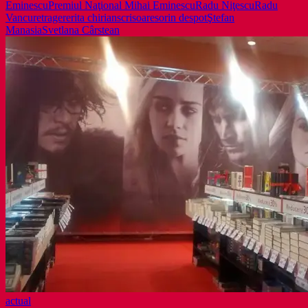
Eminescu
Premiul Naţional Mihai Eminescu
Radu Niţescu
Radu
Vancu
retragere
rita chirian
scrisoare
sorin despot
Ştefan
Manasia
Svetlana Cârstean
actual