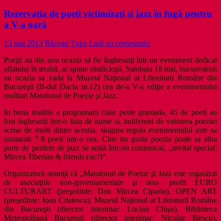
Rezervaţia de poeţi victimizaţi şi jazz în fugă pentru
a V-a oară
13 mai 2013
Răzvan Țupa
Lasă un comentariu
Poeţii au din nou ocazia să fie înghesuiţi într-un eveniment dedicat
aflatului în treabă, ar spune răutăcioşii. Sambata 18 mai,
bucurestenii
au ocazia sa vada la Muzeul Naţional al Literaturii Române din
Bucureşti (B-dul Dacia nr.12)
cea de-a V-a ediţie a evenimentului
multiart Maratonul de Poezie şi Jazz.
In buna traditie a programarii claie peste gramada, 45 de poeti au
fost inghesuiti intr-o lista de nume si, indiferent de valoarea poeziei
scrise de multi dintre acestia, singura regula evenimentului este sa
numarati 7-8 poeti intr-o ora. Cine nu gusta poezia poate sa aiba
parte de perdele de jazz se arată într-un comunicat, „i
nvitat special:
Mircea Tiberian & friends (sic!)”.
Organizatorii anunţă că „Maratonul de Poezie şi Jazz este organizat
de asociaţiile non-guvernamentale şi non- profit EURO
CULTURART (preşedinte: Dan Mircea Cipariu), OPEN ART
(preşedinte: Ioan Cristescu), Muzeul Naţional al Literaturii Române
din Bucureşti (director interimar: Lucian Chişu), Biblioteca
Metropolitană Bucureşti (director interimar: Nicolae Iliescu),