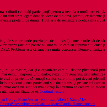
scriiturii celorlalţi participanţi) pentru a trece la o următoare etapă,
e nu sunt strict legate doar de ideea de diplomă, premiu, clasamente şi
 adevărate prietenii de durată. Tipul ăsta de socializare poetică m-a ajutat
aţii de scriitori unde poezia practic nu există), concursurile cât de cât
uteri propii (aici din păcate nu sunt multe care au supravietuit, chiar şi
CDPL). Problema este că sunt prea multe concursuri literare organizate
un juriu pe măsură, dar şi o organizare care nu devine plicticoasă prin
 mai demult, naşterea unui dialog avizat între generaţii, prin întâlnirea
 vezi cu prietenii / să cunoşti scriitori care-n timp pot deveni prietenii
nclusiv respectul pentru particpanţi şi e doar o căsuţă pe care cei care au
ei chiar dacă nu sunt cei mai avizaţi în literatură se creează un mediu
Debutul
 va-ntâmpla mai târziu cu ei.
Continuă lectura
→
în
ian George Matus
Adrian Teodorescu
Albert Cătănuş
Alex
poezie.
 Precub
Botosani
bucuresti
Cătălina Matei
Claudiu Haures
concurs
I.