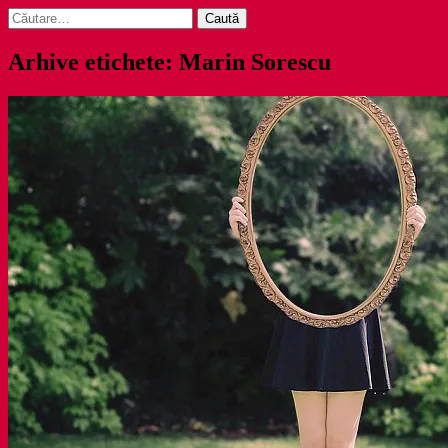
Caută
după:
Arhive etichete: Marin Sorescu