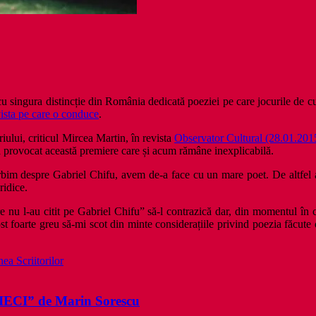
cu singura distincție din România dedicată poeziei pe care jocurile de 
vista pe care o conduce
.
ului, criticul Mircea Martin, în revista
Observator Cultural (28.01.201
 a provocat această premiere care și acum rămâne inexplicabilă.
im despre Gabriel Chifu, avem de-a face cu un mare poet. De altfel ac
ridice.
ei care nu l-au citit pe Gabriel Chifu” să-l contrazică dar, din momentul
ost foarte greu să-mi scot din minte considerațiile privind poezia făcu
ea Scriitorilor
IECI” de Marin Sorescu