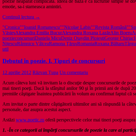
poezie neaparat complicata. Ideea de baza e ca lucrurile simple se dove
emotie, sa-i starneasca amintiri.
Debutul
Continuă lectura
→
în
"Cronica"
"Ioanid Romanescu"
"Nicolae Labis"
"Revista Română"
"Spa
poezie.
Văsieş
Alexandra Emilia Bucur
Alexandra Roxana Lazăr
Alin Boeru
A
Debutanți
poezie
concursuri
Daniela Micu
Deniz Otay
din Ploieşti
George Chiriac
către
Niţescu
Râmnicu Vâlcea
Ramona Ţăruş
Romania
Roxana Băltaru
Târgu
debutanți
util
Debutul în poezie. I. Tipuri de concursuri
12 aprilie 2012
Răzvan Țupa
Un comentariu
Acum câteva luni vă invitam la o discuţie despre concursurile de poezie
mai tineri poeţi. Dacă la sfârşitul anilor 90 şi în primii ani de după 
premiile câştigate înaintea publicării în volum au confirmat faptul că se 
Am invitat o parte dintre câştigătorii ultimilor ani să răspundă la câte
personale, dar asupra acestui aspect.
Astăzi
www.poetic.ro
oferă perspectivele celor mai tineri poeţi asupra 
1. -În ce categorii ai împărţi concursurile de poezie la care ai partic