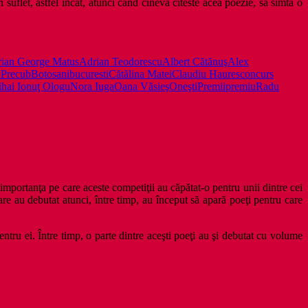
suflet, astfel incat, atunci cand cineva citeste acea poezie, sa simta o
ian George Matus
Adrian Teodorescu
Albert Cătănuş
Alex
 Precub
Botosani
bucuresti
Cătălina Matei
Claudiu Haures
concurs
hai Ionuţ Ologu
Nora Iuga
Oana Văsieş
Oneşti
Premii
premiu
Radu
importanţa pe care aceste competiţii au căpătat-o pentru unii dintre cei
are au debutat atunci, între timp, au început să apară poeţi pentru care
entru ei. Între timp, o parte dintre aceşti poeţi au şi debutat cu volume