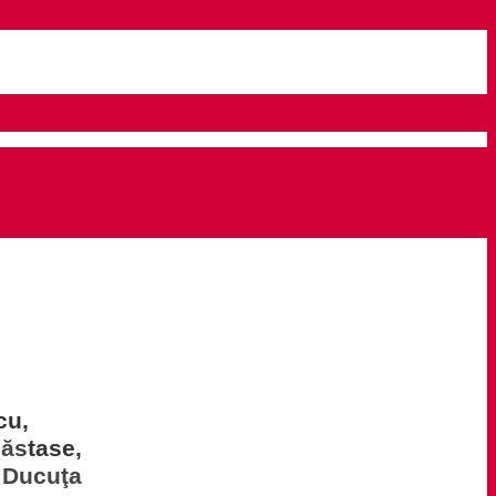
cu,
N
ă
s
tase,
 Ducuţa