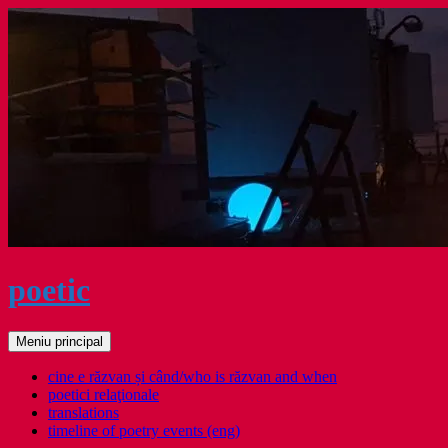
Sari
la
conținut
poetic
Caută
Meniu principal
cine e răzvan și când/who is răzvan and when
poetici relaţionale
translations
timeline of poetry events (eng)