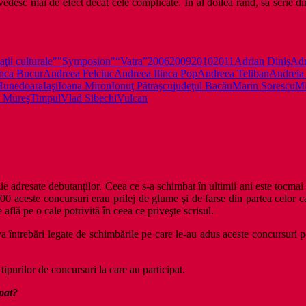
desc mai de efect decat cele complicate. In al doilea rand, sa scrie din 
ţii culturale"
"Symposion"
“Vatra”
2006
2009
2010
2011
Adrian Diniş
Adr
nca Bucur
Andreea Felciuc
Andreea Ilinca Pop
Andreea Teliban
Andreia
Hunedoara
Iaşi
Ioana Miron
Ionuţ Pătraşcu
judeţul Bacău
Marin Sorescu
Mi
 Mureş
Timpul
Vlad Sibechi
Vulcan
 adresate debutanţilor. Ceea ce s-a schimbat în ultimii ani este tocmai 
2000 aceste concursuri erau prilej de glume şi de farse din partea celor c
află pe o cale potrivită în ceea ce priveşte scrisul.
va întrebări legate de schimbările pe care le-au adus aceste concursuri p
tipurilor de concursuri la care au participat.
ipat?