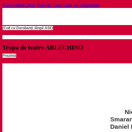
4 decembrie 2012
Răzvan Țupa
Lasă un comentariu
(Colţ cu Dorobanţi, lângă ASE)
Trupa de teatru ARLECHINO
Prezintă
Ni
S
mara
Daniel 