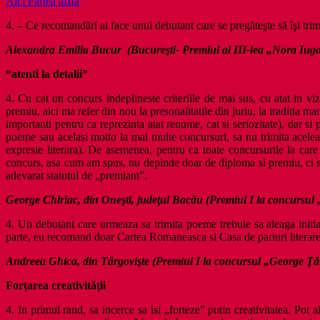
Aici Partea aIIIa
4. – Ce recomandări ai face unui debutant care se pregăteşte să îşi tri
Alexandra Emilia Bucur (Bucureşti- Premiul al III-lea „Nora Iug
“atenti la detalii”
4. Cu cat un concurs indeplineste criteriile de mai sus, cu atat in vi
premiu, aici ma refer din nou la presonalitatile din juriu, la traditia ma
importanti pentru ca reprezinta atat renume, cat si seriozitate), dar 
poeme sau acelasi motto la mai multe concursuri, sa nu trimita acelea
expresie literara). De asemenea, pentru ca toate concursurile la care 
concurs, asa cum am spus, nu depinde doar de diploma si premiu, ci se t
adevarat statutul de „premiant”.
George Chiriac, din Oneşti, judeţul Bacău (Premiul I la concursul
4. Un debutant care urmeaza sa trimita poeme trebuie sa aleaga initia
parte, eu recomand doar Cartea Romaneasca si Casa de pariuri literare –
Andreea Ghica, din Târgovişte (Premiul I la concursul „George Ţ
Forțarea creativității
4. In primul rand, sa incerce sa isi „forteze” putin creativitatea. Pot