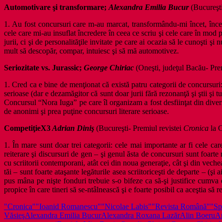
Automotivare şi transformare
;
Alexandra Emilia Bucur
(Bucureşti
1. Au fost concursuri care m-au marcat, transformându-mi încet, încet v
cele care mi-au insuflat încredere în ceea ce scriu şi cele care în mo
jurii, ci şi de personalităţile invitate pe care ai ocazia să le cunoşti şi
mult să descopăr, compar, intuiesc şi să mă automotivez.
Seriozitate vs. Jurassic;
George Chiriac
(Oneşti, judeţul Bacău- Pre
1. Cred ca e bine de menţionat că există patru categorii de concursuri: 
serioase (dar e dezamăgitor că sunt doar jurii fără rezonanţă şi ştii şi 
Concursul “Nora Iuga” pe care îl organizam a fost desfiinţat din dive
de anonimi şi prea puţine concursuri literare serioase.
CompetiţieX3
Adrian Diniş
(Bucureşti- Premiul revistei
Cronica
la 
1. În mare sunt doar trei categorii: cele mai importante ar fi cele ca
reiterare şi discursuri de gen – şi genul ăsta de concursuri sunt foarte
cu scriitorii contemporani, atât cei din noua generaţie, cât şi din veche
tăi – sunt foarte ataşante legăturile asea scriitoriceşti de departe – (şi
pus mâna pe nişte fonduri trebuie s-o bifeze ca să-şi justifice cumva 
propice în care tineri să se-ntâlnească şi e foarte posibil ca aceştia să 
"Cronica"
"Ioanid Romanescu"
"Nicolae Labis"
"Revista Română"
"Spa
Văsieş
Alexandra Emilia Bucur
Alexandra Roxana Lazăr
Alin Boeru
A