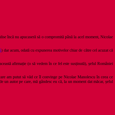
culise încă nu apucaseră să o compromită până la acel moment, Nicolae
5
) dar acum, odată cu expunerea motivelor chiar de către cel acuzat că
eastă afirmație (o să vedem în ce fel este susținută), șeful României
 în care am putut să văd ce îl convinge pe Nicolae Manolescu în ceea ce
te de un autor pe care, mă gândesc eu că, la un moment dat măcar, șeful