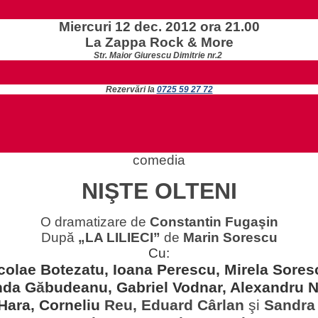
Miercuri 12 dec. 2012 ora 21.00
La Zappa Rock & More
Str. Maior Giurescu Dimitrie nr.2
Rezervări la
0725 59 27 72
comedia
NIŞTE OLTENI
O dramatizare de
Constantin Fugaşin
După
„LA LILIECI”
de
Marin Sorescu
Cu:
colae Botezatu, Ioana Perescu, Mirela Sores
nda G
ă
budeanu, Gabriel Vodnar, Alexandru 
Hara, Corneliu
Reu, Eduard C
â
rlan
ş
i
Sandra