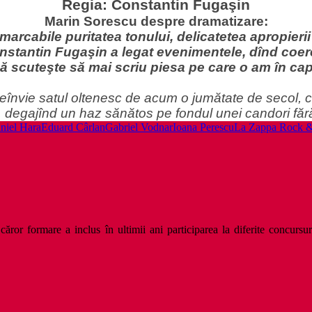
Regia:
Constantin Fugaşin
Marin Sorescu despre dramatizare:
emarcabile puritatea tonului, delicatetea apropierii
stantin Fugaşin a legat evenimentele, dînd coere
ă scuteşte să
mai
scriu piesa pe care o am în ca
reînvie satul oltenesc de acum o jumătate de secol, cu
, degajînd un haz sănătos pe fondul unei candori făr
niel Hara
Eduard Cârlan
Gabriel Vodnar
Ioana Perescu
La Zappa Rock 
ăror formare a inclus în ultimii ani participarea la diferite concursu