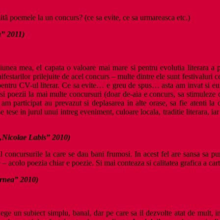
mită poemele la un concurs? (ce sa evite, ce sa urmareasca etc.)
a” 2011)
ziunea mea, el capata o valoare mai mare si pentru evolutia literara a 
nifestarilor prilejuite de acel concurs – multe dintre ele sunt festivaluri
si pentru CV-ul literar. Ce sa evite… e greu de spus… asta am invat si eu
si poezii la mai multe concursuri (doar de-aia e concurs, sa stimuleze 
am participat au prevazut si deplasarea in alte orase, sa fie atenti la
ese in jurul unui intreg eveniment, culoare locala, traditie literara, iar
 „Nicolae Labis” 2010)
l concursurile la care se dau bani frumosi. In acest fel are sansa sa 
 acolo poezia chiar e poezie. Si mai conteaza si calitatea grafica a carti
ărnea” 2010)
 alege un subiect simplu, banal, dar pe care sa il dezvolte atat de mult,