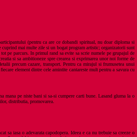
participantului (pentru ca are ce dobandi spiritual, nu doar diploma si
 ce cuprind mai multe zile si un bogat program artistic; organizatorii sunt
 tot pe parcurs. In primul rand sa evite sa scrie numele pe grupajul de
creatia si sa ambitioneze spre crearea si exprimarea unor noi forme de
 detalii precum cazare, transport. Pentru ca mirajul si frumusetea unui
 fiecare element dintre cele amintite cantareste mult pentru a savura cu
puna mana pe niste bani si sa-si cumpere carti bune. Lasand gluma la o
lor, distributia, promovarea.
 incat sa iasa o adevarata capodopera. Ideea e ca nu trebuie sa creeze o