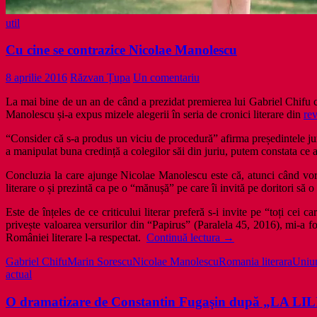
util
Cu cine se contrazice Nicolae Manolescu
8 aprilie 2016
Răzvan Țupa
Un comentariu
La mai bine de un an de când a prezidat premierea lui Gabriel Chifu 
Manolescu și-a expus mizele alegerii în seria de cronici literare din
re
“Consider că s-a produs un viciu de procedură” afirma președintele juri
a manipulat buna credință a colegilor săi din juriu, putem constata ce
Concluzia la care ajunge Nicolae Manolescu este că, atunci când vorb
literare o și prezintă ca pe o “mănușă” pe care îi invită pe doritori să o 
Este de înțeles de ce criticului literar preferă s-i invite pe “toți c
privește valoarea versurilor din “Papirus” (Paralela 45, 2016), mi-a f
Cu
României literare l-a respectat.
Continuă lectura
→
cine
Gabriel Chifu
Marin Sorescu
Nicolae Manolescu
Romania literara
Uniun
se
actual
contrazice
Nicolae
O dramatizare de Constantin Fugaşin după „LA LIL
Manolescu