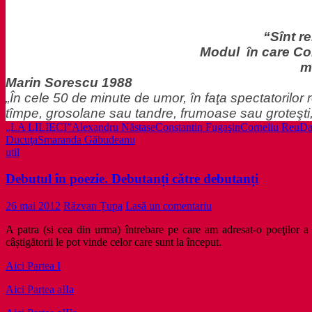
“
Sînt r
Modul în care Con
m
Marin Sorescu 1988
„În cele 50 de minute de umor, în faţa spectatorilor 
tîmpe, grosolane sau tandre, frumoase sau groteşti
„LA LILIECI”
Alexandru Năstase
Constantin Fugaşin
Corneliu Reu
Da
Ducuţa
Smaranda Găbudeanu
util
Debutul în poezie. Debutanți către debutanți
26 mai 2012
Răzvan Țupa
Lasă un comentariu
A patra (si cea din urma) întrebare pe care am adresat-o poeţilor a c
câștigătorii le pot vinde celor care sunt la început.
Aici Partea I
Aici Partea aIIa