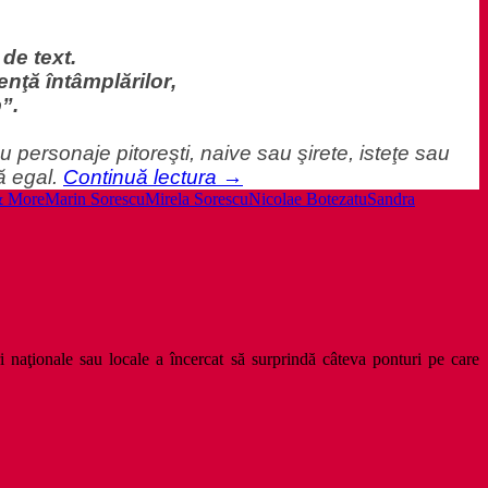
 de text.
nţă întâmplărilor
,
p
”
.
 personaje pitoreşti, naive sau şirete, isteţe sau
O
ă egal.
Continuă lectura
→
dramatizare
& More
Marin Sorescu
Mirela Sorescu
Nicolae Botezatu
Sandra
de
Constantin
Fugaşin
după
„LA
LILIECI”
ri naţionale sau locale a încercat să surprindă câteva ponturi pe care
de
Marin
Sorescu