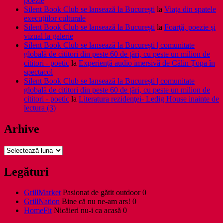
poezie
Silent Book Club se lansează la București
la
Viaţa din spatele
execuţiilor culturale
Silent Book Club se lansează la București
la
Foarţă, poezie şi
vizual la galerie
Silent Book Club se lansează la București | comunitate
globală de cititori din peste 60 de țări, cu peste un milion de
cititori - poetic
la
Experiență audio imersivă de Călin Țopa în
spectacol
Silent Book Club se lansează la București | comunitate
globală de cititori din peste 60 de țări, cu peste un milion de
cititori - poetic
la
Literatura rezidenţei- Ledig House inainte de
lectura (3)
Arhive
Arhive
Legături
GrillMarket
Pasionat de gătit outdoor 0
GrillNation
Bine că nu ne-am ars! 0
HomeFit
Nicăieri nu-i ca acasă 0