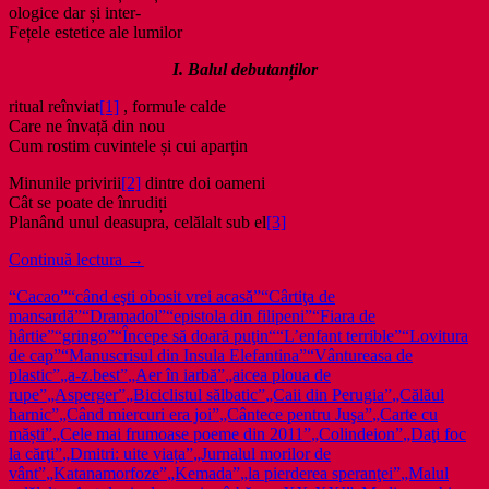
ologice dar și inter-
Fețele estetice ale lumilor
I. Balul debutanților
ritual reînviat
[1]
, formule calde
Care ne învață din nou
Cum rostim cuvintele și cui aparțin
Minunile privirii
[2]
dintre doi oameni
Cât se poate de înrudiți
Planând unul deasupra, celălalt sub el
[3]
Poezie
Continuă lectura
→
din
“Cacao”
“când eşti obosit vrei acasă”
“Cârtiţa de
2012
mansardă”
“Dramadol”
“epistola din filipeni”
“Fiara de
și
hârtie”
“gringo”
“Începe să doară puţin“
“L’enfant terrible”
“Lovitura
tot
de cap”
“Manuscrisul din Insula Elefantina”
“Vântureasa de
atâtea
plastic”
„a-z.best”
„Aer în iarbă”
„aicea ploua de
sfârșituri
rupe”
„Asperger”
„Biciclistul sălbatic”
„Caii din Perugia”
„Călăul
ale
harnic”
„Când miercuri era joi”
„Cântece pentru Juşa”
„Carte cu
lumii
măști”
„Cele mai frumoase poeme din 2011”
„Colindeion”
„Daţi foc
ei
la cărţi”
„Dmitri: uite viața”
„Jurnalul morilor de
vânt”
„Katanamorfoze”
„Kemada”
„la pierderea speranţei”
„Malul