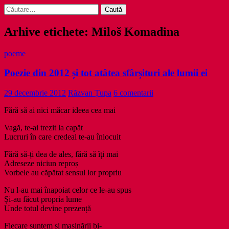
Caută
după:
Arhive etichete: Miloš Komadina
poeme
Poezie din 2012 și tot atâtea sfârșituri ale lumii ei
29 decembrie 2012
Răzvan Țupa
6 comentarii
Fără să ai nici măcar ideea cea mai
Vagă, te-ai trezit la capăt
Lucruri în care credeai te-au înlocuit
Fără să-ți dea de ales, fără să îți mai
Adreseze niciun reproș
Vorbele au căpătat sensul lor propriu
Nu l-au mai înapoiat celor ce le-au spus
Și-au făcut propria lume
Unde totul devine prezență
Fiecare suntem și mașinării bi-