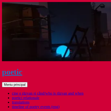
Sari
la
conținut
poetic
Caută
Meniu principal
cine e răzvan și când/who is răzvan and when
poetici relaţionale
translations
timeline of poetry events (eng)