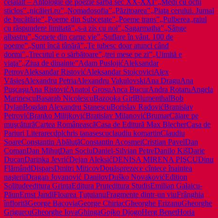
celălalt – Antologie de poezie sârbă sec XX-XXI”
„Medi cu ochi
sticlos”
„nicăieri.ro”
„Nomadosofia”
„Păzitoarea”
„Piaţa cerului. Jurnal
de bucătărie”
„Poeme din Subcetate”
„Poeme trans”
„Pulberea
„raiul
cu răspundere limitată”
„s-a zis cu noi”
„Sagarmatha”
„Sânge
albastru”
„Sonete din carne vie”
„Suflare în vânt. 100 de
poeme”
„Sunt încă tânără”
„Te iubesc doar atunci când
dormi”
„Trecutul e o sărbătoare”
„trei mese pe zi”
„Uimită e
viaţa”
„Ziua de dinainte”
Adam Puslojić
Aleksandar
Petrov
Aleksandar Ristović
Aleksandar Stoicovici
Alex
Văsieş
Alexandru Petria
Alexandru Vakulovski
Ana Dragu
Ana
Puşcaşu
Ana Ristović
Anatol Grosu
Anca Bucur
Andra Rotaru
Angela
Marinescu
Basarab Nicolescu
Bazooka Girl
Blumenthal
Bob
Dylan
Bogdan Alexandru Stanescu
Borislav Radović
Branislav
Petrović
Branko Milijković
Bratislav Milanović
Brumar
Călare pe
muşcătură
Cartea Românească
Casa de Editură Max Blecher
Casa de
Pariuri Literare
cdpl
chris tanasescu
claudiu komartin
Claudiu
Soare
Constantin Abăluţă
Constantin Acosmei
Cristian Pavel
Dan
Coman
Dan Mihuţ
Dan Sociu
Daniel-Silvian Petre
Danilo Kiš
Darie
Ducan
Darinka Jevrić
Dejan Aleksić
DENISA MIRENA PIŞCU
Dinu
Flămând
Dispars
Dmitri Miticov
Douăsprezece cîntece înaintea
naşterii
Dragan Jovanović Danilov
Duško Novaković
Edition
Solitude
editura Grinta
Editura Prut
editura Studis
Emilian Galaicu-
Păun
Ernst Jandl
Floarea Ţuţuianu
Fragmente dintr-un viu
Frânghia
înflorită
George Bacovia
George Chiriac
Gheorghe Erizanu
Gheorghe
Grigurcu
Gheorghe Iova
Ghinga
Gojko Djogo
Herg Benet
Horia