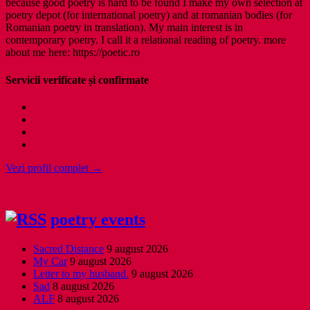
because good poetry is hard to be found I make my own selection at
poetry depot (for international poetry) and at romanian bodies (for
Romanian poetry in translation). My main interest is in
contemporary poetry. I call it a relational reading of poetry. more
about me here: https://poetic.ro
Servicii verificate și confirmate
Vezi profil complet →
poetry events
Sacred Distance
9 august 2026
My Car
9 august 2026
Letter to my husband.
9 august 2026
Sad
8 august 2026
ALF
8 august 2026