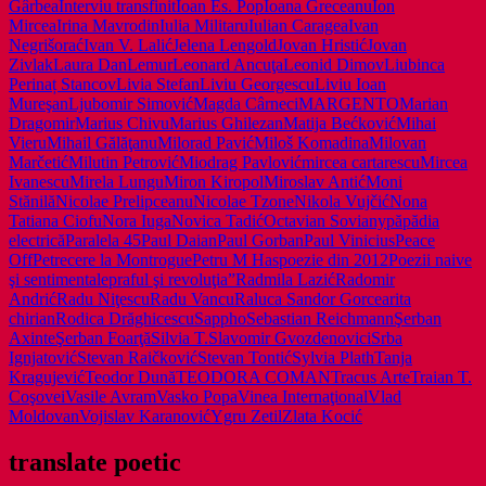
Gârbea
Interviu transfinit
Ioan Es. Pop
Ioana Greceanu
Ion
Mircea
Irina Mavrodin
Iulia Militaru
Iulian Caragea
Ivan
Negrišorać
Ivan V. Lalić
Jelena Lengold
Jovan Hristić
Jovan
Zivlak
Laura Dan
Lemur
Leonard Ancuţa
Leonid Dimov
Liubinca
Perinaț Stancov
Livia Stefan
Liviu Georgescu
Liviu Ioan
Mureşan
Ljubomir Simović
Magda Cârneci
MARGENTO
Marian
Dragomir
Marius Chivu
Marius Ghilezan
Matija Bećković
Mihai
Vieru
Mihail Gălăţanu
Milorad Pavić
Miloš Komadina
Milovan
Marčetić
Milutin Petrović
Miodrag Pavlović
mircea cartarescu
Mircea
Ivanescu
Mirela Lungu
Miron Kiropol
Miroslav Antić
Moni
Stănilă
Nicolae Prelipceanu
Nicolae Tzone
Nikola Vujčić
Nona
Tatiana Ciofu
Nora Iuga
Novica Tadić
Octavian Soviany
păpădia
electrică
Paralela 45
Paul Daian
Paul Gorban
Paul Vinicius
Peace
Off
Petrecere la Montrogue
Petru M Has
poezie din 2012
Poezii naive
şi sentimentale
praful şi revoluţia”
Radmila Lazić
Radomir
Andrić
Radu Niţescu
Radu Vancu
Raluca Sandor Gorcea
rita
chirian
Rodica Drăghicescu
Sappho
Sebastian Reichmann
Şerban
Axinte
Şerban Foarţă
Silvia T.
Slavomir Gvozdenovici
Srba
Ignjatović
Stevan Raičković
Stevan Tontić
Sylvia Plath
Tanja
Kragujević
Teodor Dună
TEODORA COMAN
Tracus Arte
Traian T.
Coşovei
Vasile Avram
Vasko Popa
Vinea Internaţional
Vlad
Moldovan
Vojislav Karanović
Ygru Zetil
Zlata Kocić
translate poetic