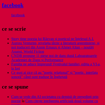
facebook
facebook
ce se scrie
Story time poezia lui Răzvan și poeticul pe înțelesul A.I.
Aurora Venturini, revelația târzie a literaturii argentiniene, și
noi traduceri din Annie Ernaux și Ahmet Altan – noutăți
Anansi. World Fiction
CNDB propune 11 piese noi de dans după Laboaratoarele
Academiei de Dans și Performance
Familia ne aduce împreună! Festivalul familiei, ediția a VI-a,
la Iași
Ce gust ai zice că au ”poetic relațional” și ”poetic. interfața
sonoră” când sunt traduse în înghețată
ce se spune
Cum se vede din AI societatea cu demisii de președinți prin
poezie
la
Cum citește inteligența artificială două volume cu