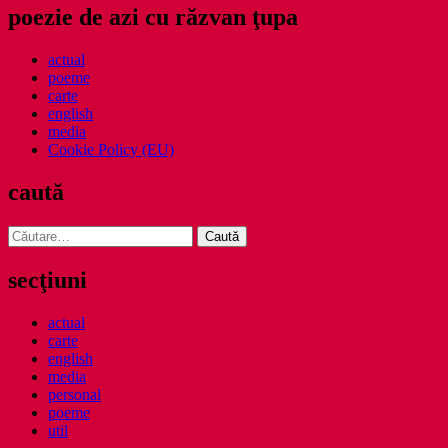
poezie de azi cu răzvan ţupa
actual
poeme
carte
english
media
Cookie Policy (EU)
caută
Caută
după:
secţiuni
actual
carte
english
media
personal
poeme
util