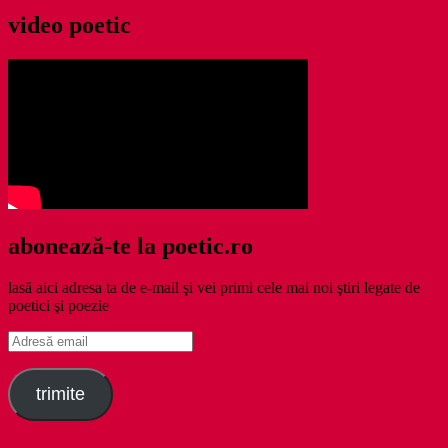
video poetic
abonează-te la poetic.ro
lasă aici adresa ta de e-mail şi vei primi cele mai noi ştiri legate de
poetici şi poezie
Adresă
email
trimite