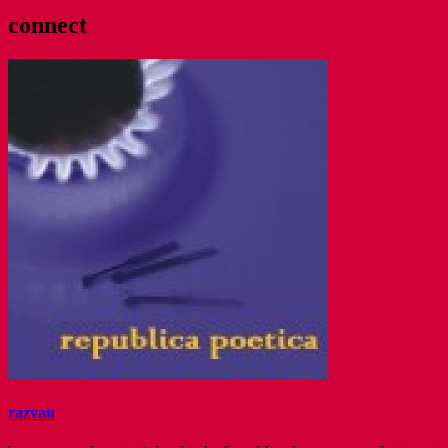
connect
razvan