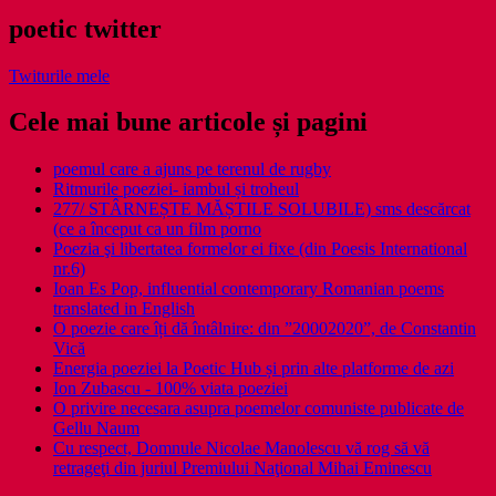
poetic twitter
Twiturile mele
Cele mai bune articole și pagini
poemul care a ajuns pe terenul de rugby
Ritmurile poeziei- iambul și troheul
277/ STÂRNEȘTE MĂȘTILE SOLUBILE) sms descărcat
(ce a început ca un film porno
Poezia şi libertatea formelor ei fixe (din Poesis International
nr.6)
Ioan Es Pop, influential contemporary Romanian poems
translated in English
O poezie care îți dă întâlnire: din ”20002020”, de Constantin
Vică
Energia poeziei la Poetic Hub și prin alte platforme de azi
Ion Zubascu - 100% viata poeziei
O privire necesara asupra poemelor comuniste publicate de
Gellu Naum
Cu respect, Domnule Nicolae Manolescu vă rog să vă
retrageţi din juriul Premiului Naţional Mihai Eminescu