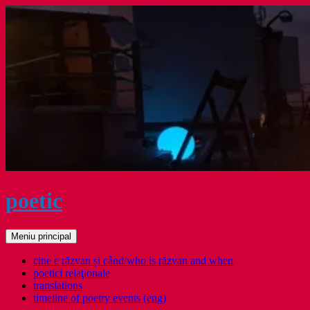
Sari
la
conținut
poetic
Caută
Meniu principal
cine e răzvan și când/who is răzvan and when
poetici relaţionale
translations
timeline of poetry events (eng)