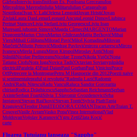
Gârbea
Interviu transfinit
Ioan Es. Pop
Ioana Greceanu
Ion
Mircea
Irina Mavrodin
Iulia Militaru
Iulian Caragea
Ivan
Negrišorać
Ivan V. Lalić
Jelena Lengold
Jovan Hristić
Jovan
Zivlak
Laura Dan
Lemur
Leonard Ancuţa
Leonid Dimov
Liubinca
Perinaț Stancov
Livia Stefan
Liviu Georgescu
Liviu Ioan
Mureşan
Ljubomir Simović
Magda Cârneci
MARGENTO
Marian
Dragomir
Marius Chivu
Marius Ghilezan
Matija Bećković
Mihai
Vieru
Mihail Gălăţanu
Milorad Pavić
Miloš Komadina
Milovan
Marčetić
Milutin Petrović
Miodrag Pavlović
mircea cartarescu
Mircea
Ivanescu
Mirela Lungu
Miron Kiropol
Miroslav Antić
Moni
Stănilă
Nicolae Prelipceanu
Nicolae Tzone
Nikola Vujčić
Nona
Tatiana Ciofu
Nora Iuga
Novica Tadić
Octavian Soviany
păpădia
electrică
Paralela 45
Paul Daian
Paul Gorban
Paul Vinicius
Peace
Off
Petrecere la Montrogue
Petru M Has
poezie din 2012
Poezii naive
şi sentimentale
praful şi revoluţia”
Radmila Lazić
Radomir
Andrić
Radu Niţescu
Radu Vancu
Raluca Sandor Gorcea
rita
chirian
Rodica Drăghicescu
Sappho
Sebastian Reichmann
Şerban
Axinte
Şerban Foarţă
Silvia T.
Slavomir Gvozdenovici
Srba
Ignjatović
Stevan Raičković
Stevan Tontić
Sylvia Plath
Tanja
Kragujević
Teodor Dună
TEODORA COMAN
Tracus Arte
Traian T.
Coşovei
Vasile Avram
Vasko Popa
Vinea Internaţional
Vlad
Moldovan
Vojislav Karanović
Ygru Zetil
Zlata Kocić
carte
Floarea Tutuianu lanseaza "Sappho"