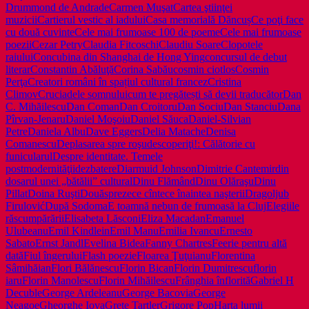
Drummond de Andrade
Carmen Muşat
Cartea ştiinţei
muzicii
Cartierul vestic al iadului
Casa memorială Dăncuș
Ce poţi face
cu două cuvinte
Cele mai frumoase 100 de poeme
Cele mai frumoase
poezii
Cezar Petry
Claudia Fitcoschi
Claudiu Soare
Clopotele
raiului
Concubina din Shanghai de Hong Ying
concursul de debut
literar
Constantin Abăluţă
Corina Sabău
cosmin ciotlos
Cosmin
Perţa
Creatori români în spațiul cultural francez
Cristina
Climov
Cruciadele somnului
cum te pregătești să devii traducător
Dan
C. Mihăilescu
Dan Coman
Dan Croitoru
Dan Sociu
Dan Stanciu
Dana
Pîrvan-Jenaru
Daniel Moşoiu
Daniel Săuca
Daniel-Silvian
Petre
Daniela Albu
Dave Eggers
Delia Matache
Denisa
Comanescu
Deplasarea spre roşu
descoperiţi!: Călătorie cu
funicularul
Despre identitate. Temele
postmodernităţii
dezbatere
Diarmuid Johnson
Dimitrie Cantemir
din
dosarul unei „bătălii” cultural
Dinu Flămând
Dinu Olăraşu
Dinu
Pillat
Doina Ruşti
Douăsprezece cîntece înaintea naşterii
Dragoljub
Firulović
După Sodoma
E toamnă nebun de frumoasă la Cluj
Elegiile
răscumpărării
Elisabeta Lăsconi
Eliza Macadan
Emanuel
Ulubeanu
Emil Kindlein
Emil Manu
Emilia Ivancu
Ernesto
Sabato
Ernst Jandl
Evelina Bidea
Fanny Chartres
Feerie pentru altă
dată
Fiul îngerului
Flash poezie
Floarea Ţuţuianu
Florentina
Sâmihăian
Flori Bălănescu
Florin Bican
Florin Dumitrescu
florin
iaru
Florin Manolescu
Florin Mihăilescu
Frânghia înflorită
Gabriel H
Decuble
George Ardeleanu
George Bacovia
George
Neagoe
Gheorghe Iova
Grete Tartler
Grigore Pop
Harta lumii