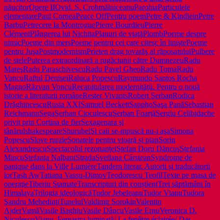
năucitor
Opere II
Ovid. S. Crohmălniceanu
Parohia
Particulele
elementare
Paul Cornea
Peace Off
Pentru poem
Petre & Kindlein
Petre
Barbu
Petrecere la Montrogue
Pierre Bourdieu
Pierre
Clément
Plângerea lui Nichita
Planuri de viaţă
Plomb
Poeme despre
nimic
Poeme din mers
Poeme pentru cei care citesc în linişte
Poeme
pentru Juşa
Postmodernism
Prieten drag tovarăş al răposatului
Pulbere
de stele
Puterea extraordinară a rugăciunii către Dumnezeu
Radu
Mareş
Radu Paraschivescu
Radu Pavel Gheo
Radu Toma
Radu
Vancu
Raftul Denisei
Raluca Popescu
Raymundo Santos Rocha
Magno
Răzvan Voncu
Recapitularea modernităţii. Pentru o nouă
istorie a literaturii române
Rester Vivants
Robert Şerban
Rodica
Drăghincescu
Rusia XXI
Samuel Beckett
Sappho
Saşa Pană
Sebastian
Reichmann
Sega
Şerban Cioculescu
Şerban Foarţă
Sergiu Celibidache
privit prin Cortina de fier
Sexagenara şi
tânărul
shakespeare
Shurubel
Şi caii se-mpuscă nu-i aşa
Simona
Popescu
Slove rurale
Sonatele pentru vioară și pian
Sorin
Alexandrescu
Spectacolul rezonanţei
Ştefan Doru Dăncuş
Stefania
Mincu
Ştefania Nalbant
Strada
Svetlana Cârstean
Syndrome de
panique dans la Ville Lumière
Tandem literar. Autorii și traducătorii
lor
Tash Aw
Tatiana Vassu-Dimov
Teodorescu Teofil
Texte pe masa de
operaţie
Tiberiu Stamate
Transcripturi din conștient
Trei săptămâni în
Himalaya
Trilogia ideologică
Tudor Jebeleanu
Tudor Vianu
Tudora
Şandru Mehedinţi
Tunelul
Valdimir Sorokin
Valentin
Ajder
Vamă
Vasile Baghiu
Vasile Dâncu
Vasile Ernu
Veronica D.
Niculescu
Vianu. Fereastra luminată/ La fenêtre éclairée/ Das