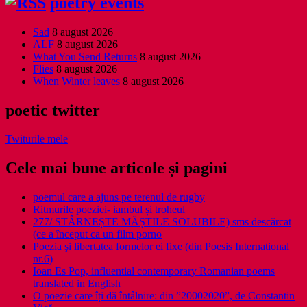
poetry events
Sad
8 august 2026
ALF
8 august 2026
What You Send Returns
8 august 2026
Flies
8 august 2026
When Winter leaves
8 august 2026
poetic twitter
Twiturile mele
Cele mai bune articole și pagini
poemul care a ajuns pe terenul de rugby
Ritmurile poeziei- iambul și troheul
277/ STÂRNEȘTE MĂȘTILE SOLUBILE) sms descărcat
(ce a început ca un film porno
Poezia şi libertatea formelor ei fixe (din Poesis International
nr.6)
Ioan Es Pop, influential contemporary Romanian poems
translated in English
O poezie care îți dă întâlnire: din ”20002020”, de Constantin