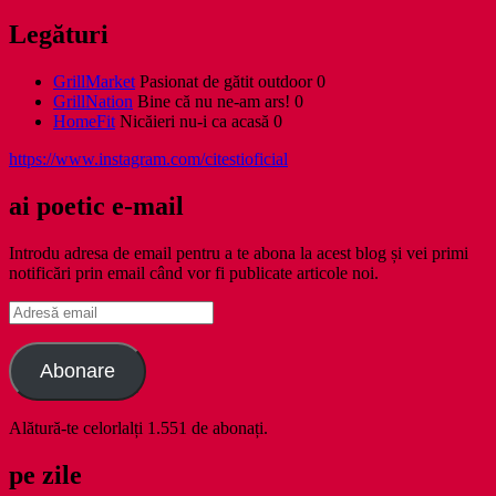
Legături
GrillMarket
Pasionat de gătit outdoor 0
GrillNation
Bine că nu ne-am ars! 0
HomeFit
Nicăieri nu-i ca acasă 0
https://www.instagram.com/citestioficial
ai poetic e-mail
Introdu adresa de email pentru a te abona la acest blog și vei primi
notificări prin email când vor fi publicate articole noi.
Adresă
email
Abonare
Alătură-te celorlalți 1.551 de abonați.
pe zile