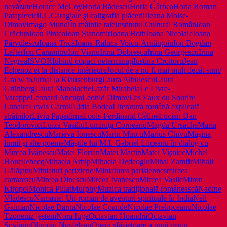
nevăzute
Horace McCoy
Horia Bădescu
Horia Gârbea
Horia Roman
Patapievici
I.L.Caragiale şi caligrafia plăcerii
Ileana Moise-
Dimov
Imago Mundi
În mâinile tale
Institutul Cultural Român
Ioan
Crăciun
Ioan Pintea
Ioan Stanomir
Ioana Both
Ioana Nicolaie
Ioana
Pârvulescu
Ioana Trică
Ioana-Raluca Voicu-Arnăuțoiu
Ion Bogdan
Lefter
Ion Caramitru
Ion Vianu
Irina Dobrescu
Irina Georgescu
Irina
Negrea
ISVOR
Iubind copaci neterminați
Iustina Croitoru
Jean
Echenoz et la distance intérieure
Jocul de a nu fi mai mult decât sunt/
Gra w to
Jurnal la Klausenburg
Laura Albulescu
Laura
Grünberg
Laura Manolache
Lazăr Mirabela
Le Livre-
Varappe
Leonard Ancuţa
Leonid Dimov
Les Eaux du Sourire
Lunaire
Lewis Carroll
Lidia Bodea
Literatura română explicată
străinilor
Liviu Papadima
Louis-Ferdinand Céline
Lucian Dan
Teodorovici
Luiza Vasiliu
Luminiţa Corneanu
Magda Ursache
Maria
Alexandrescu
Marieva Ionescu
Marin Mincu
Marius Chivu
Maşina
lumii şi alte poeme
Măştile lui M.I. Gabriel Liiceanu în dialog cu
Mircea Ivănescu
Matei Florian
Matei Martin
Matei Vişniec
Michel
Houellebecq
Mihaela Arhip
Mihaela Dedeoglu
Mihai Zamfir
Mihail
Gălăţanu
Miniaturi pariziene/Miniatures parisiennes
mircea
cartarescu
Mircea Dinescu
Mircea Ivanescu
Mircea Vasile
Miron
Kiropol
Monica Pillat
Murphy
Muzica tradiţională românească
Nadine
Vlădescu
Namaste: Un roman de aventuri spirituale în India
Neil
Gaiman
Nicolae Barna
Nicolae Coande
Nicolae Prelipceanu
Nicolae
Tzone
niz jestem
Nora Iuga
Octavian Hoandră
Octavian
Soviany
Olimpiu Nuşfelean
Opera sfâşietoare a unui geniu