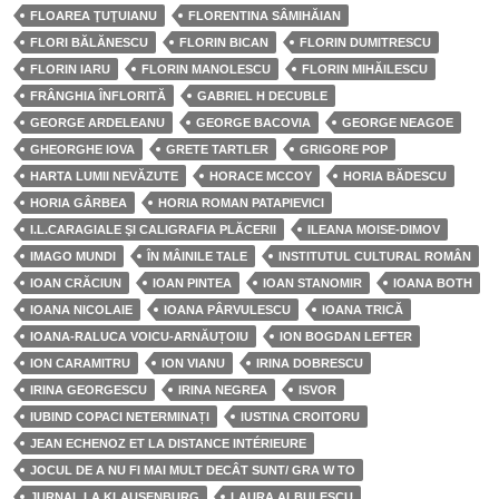
FLOAREA ŢUŢUIANU
FLORENTINA SÂMIHĂIAN
FLORI BĂLĂNESCU
FLORIN BICAN
FLORIN DUMITRESCU
FLORIN IARU
FLORIN MANOLESCU
FLORIN MIHĂILESCU
FRÂNGHIA ÎNFLORITĂ
GABRIEL H DECUBLE
GEORGE ARDELEANU
GEORGE BACOVIA
GEORGE NEAGOE
GHEORGHE IOVA
GRETE TARTLER
GRIGORE POP
HARTA LUMII NEVĂZUTE
HORACE MCCOY
HORIA BĂDESCU
HORIA GÂRBEA
HORIA ROMAN PATAPIEVICI
I.L.CARAGIALE ŞI CALIGRAFIA PLĂCERII
ILEANA MOISE-DIMOV
IMAGO MUNDI
ÎN MÂINILE TALE
INSTITUTUL CULTURAL ROMÂN
IOAN CRĂCIUN
IOAN PINTEA
IOAN STANOMIR
IOANA BOTH
IOANA NICOLAIE
IOANA PÂRVULESCU
IOANA TRICĂ
IOANA-RALUCA VOICU-ARNĂUȚOIU
ION BOGDAN LEFTER
ION CARAMITRU
ION VIANU
IRINA DOBRESCU
IRINA GEORGESCU
IRINA NEGREA
ISVOR
IUBIND COPACI NETERMINAȚI
IUSTINA CROITORU
JEAN ECHENOZ ET LA DISTANCE INTÉRIEURE
JOCUL DE A NU FI MAI MULT DECÂT SUNT/ GRA W TO
JURNAL LA KLAUSENBURG
LAURA ALBULESCU