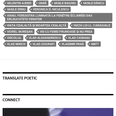
VALENTIN AJDER
VAMĂ
VASILE BAGHIU
VASILE DÂNCU
VASILE ERNU
VERONICA D. NICULESCU
VIANU. FEREASTRA LUMINATĂ/ LA FENÊTRE ÉCLAIRÉE/ DAS
ERLEUCHTETE FENSTER
VIAŢA CEALALTĂ ŞI MOARTEA CEALALTĂ
VIAŢA LUI I.L. CARAGIALE
VIOREL MUREŞAN
VIS CU FEMEI FRUMOASE ŞI NU PREA
VISCOLUL
VLAD ALEXANDRESCU
VLAD CIOBANU
VLAD MIXICH
VLAD ZOGRAFI
VLADIMIR PANĂ
WATT
TRANSLATE POETIC
CONNECT