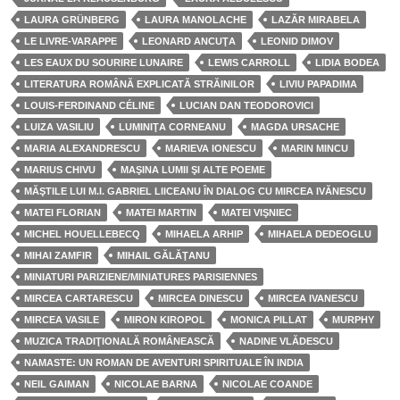
LAURA GRÜNBERG
LAURA MANOLACHE
LAZĂR MIRABELA
LE LIVRE-VARAPPE
LEONARD ANCUŢA
LEONID DIMOV
LES EAUX DU SOURIRE LUNAIRE
LEWIS CARROLL
LIDIA BODEA
LITERATURA ROMÂNĂ EXPLICATĂ STRĂINILOR
LIVIU PAPADIMA
LOUIS-FERDINAND CÉLINE
LUCIAN DAN TEODOROVICI
LUIZA VASILIU
LUMINIŢA CORNEANU
MAGDA URSACHE
MARIA ALEXANDRESCU
MARIEVA IONESCU
MARIN MINCU
MARIUS CHIVU
MAŞINA LUMII ŞI ALTE POEME
MĂŞTILE LUI M.I. GABRIEL LIICEANU ÎN DIALOG CU MIRCEA IVĂNESCU
MATEI FLORIAN
MATEI MARTIN
MATEI VIŞNIEC
MICHEL HOUELLEBECQ
MIHAELA ARHIP
MIHAELA DEDEOGLU
MIHAI ZAMFIR
MIHAIL GĂLĂŢANU
MINIATURI PARIZIENE/MINIATURES PARISIENNES
MIRCEA CARTARESCU
MIRCEA DINESCU
MIRCEA IVANESCU
MIRCEA VASILE
MIRON KIROPOL
MONICA PILLAT
MURPHY
MUZICA TRADIŢIONALĂ ROMÂNEASCĂ
NADINE VLĂDESCU
NAMASTE: UN ROMAN DE AVENTURI SPIRITUALE ÎN INDIA
NEIL GAIMAN
NICOLAE BARNA
NICOLAE COANDE