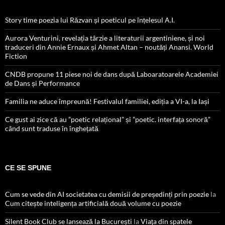
Story time poezia lui Răzvan și poeticul pe înțelesul A.I.
Aurora Venturini, revelația târzie a literaturii argentiniene, și noi
traduceri din Annie Ernaux și Ahmet Altan – noutăți Anansi. World
Fiction
CNDB propune 11 piese noi de dans după Laboaratoarele Academiei
de Dans și Performance
Familia ne aduce împreună! Festivalul familiei, ediția a VI-a, la Iași
Ce gust ai zice că au ”poetic relațional” și ”poetic. interfața sonoră”
când sunt traduse în înghețată
CE SE SPUNE
Cum se vede din AI societatea cu demisii de președinți prin poezie
la
Cum citește inteligența artificială două volume cu poezie
Silent Book Club se lansează la București
la
Viaţa din spatele