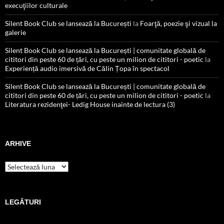
execuţiilor culturale
Silent Book Club se lansează la București
la
Foarţă, poezie şi vizual la
galerie
Silent Book Club se lansează la București | comunitate globală de
cititori din peste 60 de țări, cu peste un milion de cititori - poetic
la
Experiență audio imersivă de Călin Țopa în spectacol
Silent Book Club se lansează la București | comunitate globală de
cititori din peste 60 de țări, cu peste un milion de cititori - poetic
la
Literatura rezidenţei- Ledig House inainte de lectura (3)
ARHIVE
Arhive
LEGĂTURI