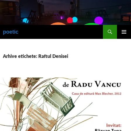
Sari
la
conținut
Caută
poetic
MENIU
PRINCI
Arhive etichete: Raftul Denisei