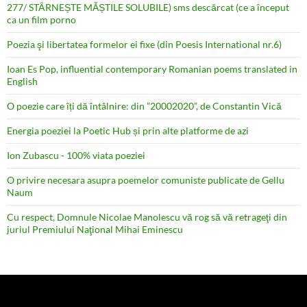
277/ STÂRNEȘTE MĂȘTILE SOLUBILE) sms descărcat (ce a început
ca un film porno
Poezia şi libertatea formelor ei fixe (din Poesis International nr.6)
Ioan Es Pop, influential contemporary Romanian poems translated in
English
O poezie care îți dă întâlnire: din ”20002020”, de Constantin Vică
Energia poeziei la Poetic Hub și prin alte platforme de azi
Ion Zubascu - 100% viata poeziei
O privire necesara asupra poemelor comuniste publicate de Gellu
Naum
Cu respect, Domnule Nicolae Manolescu vă rog să vă retrageţi din
juriul Premiului Naţional Mihai Eminescu