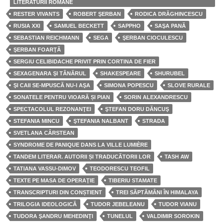
LITERATURII ROMÂNE
RESTER VIVANTS
ROBERT ŞERBAN
RODICA DRĂGHINCESCU
RUSIA XXI
SAMUEL BECKETT
SAPPHO
SAŞA PANĂ
SEBASTIAN REICHMANN
SEGA
ŞERBAN CIOCULESCU
ŞERBAN FOARŢĂ
SERGIU CELIBIDACHE PRIVIT PRIN CORTINA DE FIER
SEXAGENARA ŞI TÂNĂRUL
SHAKESPEARE
SHURUBEL
ŞI CAII SE-MPUSCĂ NU-I AŞA
SIMONA POPESCU
SLOVE RURALE
SONATELE PENTRU VIOARĂ ȘI PIAN
SORIN ALEXANDRESCU
SPECTACOLUL REZONANŢEI
ŞTEFAN DORU DĂNCUŞ
STEFANIA MINCU
ŞTEFANIA NALBANT
STRADA
SVETLANA CÂRSTEAN
SYNDROME DE PANIQUE DANS LA VILLE LUMIÈRE
TANDEM LITERAR. AUTORII ȘI TRADUCĂTORII LOR
TASH AW
TATIANA VASSU-DIMOV
TEODORESCU TEOFIL
TEXTE PE MASA DE OPERAŢIE
TIBERIU STAMATE
TRANSCRIPTURI DIN CONȘTIENT
TREI SĂPTĂMÂNI ÎN HIMALAYA
TRILOGIA IDEOLOGICĂ
TUDOR JEBELEANU
TUDOR VIANU
TUDORA ŞANDRU MEHEDINŢI
TUNELUL
VALDIMIR SOROKIN