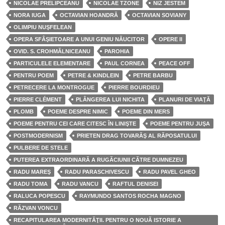
NICOLAE PRELIPCEANU
NICOLAE TZONE
NIZ JESTEM
NORA IUGA
OCTAVIAN HOANDRĂ
OCTAVIAN SOVIANY
OLIMPIU NUŞFELEAN
OPERA SFÂŞIETOARE A UNUI GENIU NĂUCITOR
OPERE II
OVID. S. CROHMĂLNICEANU
PAROHIA
PARTICULELE ELEMENTARE
PAUL CORNEA
PEACE OFF
PENTRU POEM
PETRE & KINDLEIN
PETRE BARBU
PETRECERE LA MONTROGUE
PIERRE BOURDIEU
PIERRE CLÉMENT
PLÂNGEREA LUI NICHITA
PLANURI DE VIAŢĂ
PLOMB
POEME DESPRE NIMIC
POEME DIN MERS
POEME PENTRU CEI CARE CITESC ÎN LINIŞTE
POEME PENTRU JUŞA
POSTMODERNISM
PRIETEN DRAG TOVARĂŞ AL RĂPOSATULUI
PULBERE DE STELE
PUTEREA EXTRAORDINARĂ A RUGĂCIUNII CĂTRE DUMNEZEU
RADU MAREŞ
RADU PARASCHIVESCU
RADU PAVEL GHEO
RADU TOMA
RADU VANCU
RAFTUL DENISEI
RALUCA POPESCU
RAYMUNDO SANTOS ROCHA MAGNO
RĂZVAN VONCU
RECAPITULAREA MODERNITĂŢII. PENTRU O NOUĂ ISTORIE A