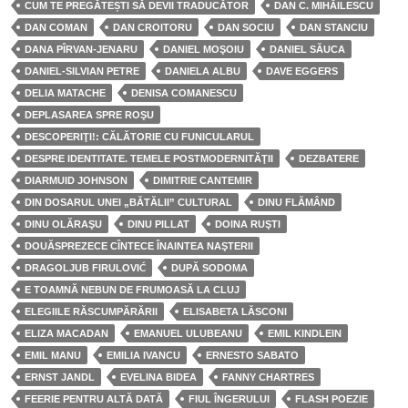
CUM TE PREGĂTEȘTI SĂ DEVII TRADUCĂTOR
DAN C. MIHĂILESCU
DAN COMAN
DAN CROITORU
DAN SOCIU
DAN STANCIU
DANA PÎRVAN-JENARU
DANIEL MOŞOIU
DANIEL SĂUCA
DANIEL-SILVIAN PETRE
DANIELA ALBU
DAVE EGGERS
DELIA MATACHE
DENISA COMANESCU
DEPLASAREA SPRE ROŞU
DESCOPERIŢI!: CĂLĂTORIE CU FUNICULARUL
DESPRE IDENTITATE. TEMELE POSTMODERNITĂŢII
DEZBATERE
DIARMUID JOHNSON
DIMITRIE CANTEMIR
DIN DOSARUL UNEI „BĂTĂLII” CULTURAL
DINU FLĂMÂND
DINU OLĂRAŞU
DINU PILLAT
DOINA RUŞTI
DOUĂSPREZECE CÎNTECE ÎNAINTEA NAŞTERII
DRAGOLJUB FIRULOVIĆ
DUPĂ SODOMA
E TOAMNĂ NEBUN DE FRUMOASĂ LA CLUJ
ELEGIILE RĂSCUMPĂRĂRII
ELISABETA LĂSCONI
ELIZA MACADAN
EMANUEL ULUBEANU
EMIL KINDLEIN
EMIL MANU
EMILIA IVANCU
ERNESTO SABATO
ERNST JANDL
EVELINA BIDEA
FANNY CHARTRES
FEERIE PENTRU ALTĂ DATĂ
FIUL ÎNGERULUI
FLASH POEZIE