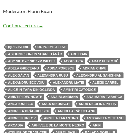
Moderator: Florin Bican
Lansări de poezie şi cărţi din aceeaşi zonă la 
Continuă lectura
→
(I)REZISTIBIL
50. POEME ALESE
A YOUNG SON/UN SOARE TÂNĂR
ABC D’AIR
ABY NIE BYC NICZYM WIECEJ
ACOUSTICA
ADAM PUSLOJIĆ
ADELA GRECEANU
ADINA POPESCU
ADRIAN CHIVU
ALEX GĂVAN
ALEXANDRA RUSU
ALEXANDRU AL SAHIGHIAN
ALEXANDRU ECOVOIU
ALEXANDRU MATEI
ALEXIS CARREL
ALICE ÎN ŢARA DIN OGLINDĂ
AMINTIRI CATODICE
AMINTIRI DEGHIZATE
ANA BLANDIANA
ANA MARIA TĂBÂRCĂ
ANCA IONESCU
ANCA MIZUMSCHI
ANDA NICULINA PITTIȘ
ANDREEA DRĂGHICESCU
ANDREEA RĂSUCEANU
ANDREI KURKOV
ANGELA TARANTINO
ANTOANETA OLTEANU
ARCADIA
ARHIVELE DE LA MONTE NEGRO
ARIPI
ATELIER DE TRADUCERI
AUREL SASU
BALADA DORULUI