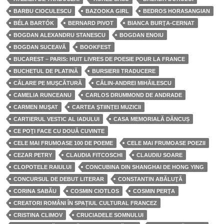
BARBU CIOCULESCU
BAZOOKA GIRL
BEDROS HORASANGIAN
BÉLA BARTÓK
BERNARD PIVOT
BIANCA BURŢA-CERNAT
BOGDAN ALEXANDRU STANESCU
BOGDAN ENOIU
BOGDAN SUCEAVĂ
BOOKFEST
BUCAREST – PARIS: HUIT LIVRES DE POESIE POUR LA FRANCE
BUCHETUL DE PLATINĂ
BURSIERII TRADUCERE
CĂLARE PE MUŞCĂTURĂ
CĂLIN-ANDREI MIHĂILESCU
CAMELIA RUNCEANU
CARLOS DRUMMOND DE ANDRADE
CARMEN MUŞAT
CARTEA ŞTIINŢEI MUZICII
CARTIERUL VESTIC AL IADULUI
CASA MEMORIALĂ DĂNCUȘ
CE POŢI FACE CU DOUĂ CUVINTE
CELE MAI FRUMOASE 100 DE POEME
CELE MAI FRUMOASE POEZII
CEZAR PETRY
CLAUDIA FITCOSCHI
CLAUDIU SOARE
CLOPOTELE RAIULUI
CONCUBINA DIN SHANGHAI DE HONG YING
CONCURSUL DE DEBUT LITERAR
CONSTANTIN ABĂLUŢĂ
CORINA SABĂU
COSMIN CIOTLOS
COSMIN PERŢA
CREATORI ROMÂNI ÎN SPAȚIUL CULTURAL FRANCEZ
CRISTINA CLIMOV
CRUCIADELE SOMNULUI