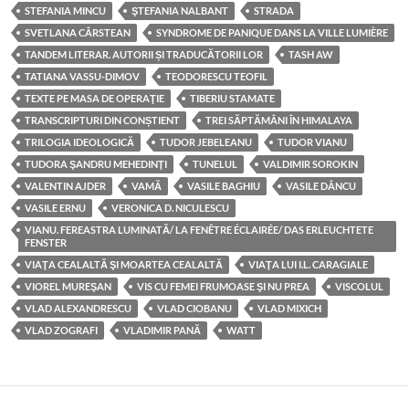
STEFANIA MINCU
ŞTEFANIA NALBANT
STRADA
SVETLANA CÂRSTEAN
SYNDROME DE PANIQUE DANS LA VILLE LUMIÈRE
TANDEM LITERAR. AUTORII ȘI TRADUCĂTORII LOR
TASH AW
TATIANA VASSU-DIMOV
TEODORESCU TEOFIL
TEXTE PE MASA DE OPERAŢIE
TIBERIU STAMATE
TRANSCRIPTURI DIN CONȘTIENT
TREI SĂPTĂMÂNI ÎN HIMALAYA
TRILOGIA IDEOLOGICĂ
TUDOR JEBELEANU
TUDOR VIANU
TUDORA ŞANDRU MEHEDINŢI
TUNELUL
VALDIMIR SOROKIN
VALENTIN AJDER
VAMĂ
VASILE BAGHIU
VASILE DÂNCU
VASILE ERNU
VERONICA D. NICULESCU
VIANU. FEREASTRA LUMINATĂ/ LA FENÊTRE ÉCLAIRÉE/ DAS ERLEUCHTETE
FENSTER
VIAŢA CEALALTĂ ŞI MOARTEA CEALALTĂ
VIAŢA LUI I.L. CARAGIALE
VIOREL MUREŞAN
VIS CU FEMEI FRUMOASE ŞI NU PREA
VISCOLUL
VLAD ALEXANDRESCU
VLAD CIOBANU
VLAD MIXICH
VLAD ZOGRAFI
VLADIMIR PANĂ
WATT