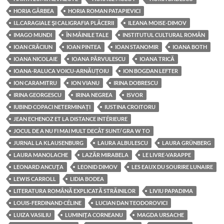
HORIA GÂRBEA
HORIA ROMAN PATAPIEVICI
I.L.CARAGIALE ŞI CALIGRAFIA PLĂCERII
ILEANA MOISE-DIMOV
IMAGO MUNDI
ÎN MÂINILE TALE
INSTITUTUL CULTURAL ROMÂN
IOAN CRĂCIUN
IOAN PINTEA
IOAN STANOMIR
IOANA BOTH
IOANA NICOLAIE
IOANA PÂRVULESCU
IOANA TRICĂ
IOANA-RALUCA VOICU-ARNĂUȚOIU
ION BOGDAN LEFTER
ION CARAMITRU
ION VIANU
IRINA DOBRESCU
IRINA GEORGESCU
IRINA NEGREA
ISVOR
IUBIND COPACI NETERMINAȚI
IUSTINA CROITORU
JEAN ECHENOZ ET LA DISTANCE INTÉRIEURE
JOCUL DE A NU FI MAI MULT DECÂT SUNT/ GRA W TO
JURNAL LA KLAUSENBURG
LAURA ALBULESCU
LAURA GRÜNBERG
LAURA MANOLACHE
LAZĂR MIRABELA
LE LIVRE-VARAPPE
LEONARD ANCUŢA
LEONID DIMOV
LES EAUX DU SOURIRE LUNAIRE
LEWIS CARROLL
LIDIA BODEA
LITERATURA ROMÂNĂ EXPLICATĂ STRĂINILOR
LIVIU PAPADIMA
LOUIS-FERDINAND CÉLINE
LUCIAN DAN TEODOROVICI
LUIZA VASILIU
LUMINIŢA CORNEANU
MAGDA URSACHE