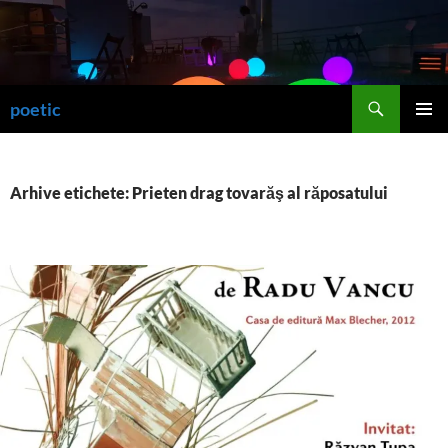
Sari
la
conținut
Caută
poetic
MENIU
PRINCI
Arhive etichete: Prieten drag tovarăş al răposatului