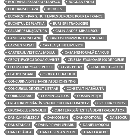
BOGDAN ALEXANDRU STANESCU
BOGDAN ENOIU
BOGDAN SUCEAVĂ
BOOKFEST
BUCAREST – PARIS: HUIT LIVRES DE POESIE POUR LA FRANCE
BUCHETUL DE PLATINĂ
BURSIERII TRADUCERE
CĂLARE PE MUŞCĂTURĂ
CĂLIN-ANDREI MIHĂILESCU
CAMELIA RUNCEANU
CARLOS DRUMMOND DE ANDRADE
CARMEN MUŞAT
CARTEA ŞTIINŢEI MUZICII
CARTIERUL VESTIC AL IADULUI
CASA MEMORIALĂ DĂNCUȘ
CE POŢI FACE CU DOUĂ CUVINTE
CELE MAI FRUMOASE 100 DE POEME
CELE MAI FRUMOASE POEZII
CEZAR PETRY
CLAUDIA FITCOSCHI
CLAUDIU SOARE
CLOPOTELE RAIULUI
CONCUBINA DIN SHANGHAI DE HONG YING
CONCURSUL DE DEBUT LITERAR
CONSTANTIN ABĂLUŢĂ
CORINA SABĂU
COSMIN CIOTLOS
COSMIN PERŢA
CREATORI ROMÂNI ÎN SPAȚIUL CULTURAL FRANCEZ
CRISTINA CLIMOV
CRUCIADELE SOMNULUI
CUM TE PREGĂTEȘTI SĂ DEVII TRADUCĂTOR
DAN C. MIHĂILESCU
DAN COMAN
DAN CROITORU
DAN SOCIU
DAN STANCIU
DANA PÎRVAN-JENARU
DANIEL MOŞOIU
DANIEL SĂUCA
DANIEL-SILVIAN PETRE
DANIELA ALBU