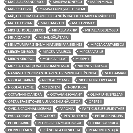
MARIA ALEXANDRESCU
MARIEVA IONESCU
MARIN MINCU
MARIUS CHIVU
MAŞINA LUMII ŞI ALTE POEME
MĂŞTILE LUI M.I. GABRIEL LIICEANU ÎN DIALOG CU MIRCEA IVĂNESCU
MATEI FLORIAN
MATEI MARTIN
MATEI VIŞNIEC
MICHEL HOUELLEBECQ
MIHAELA ARHIP
MIHAELA DEDEOGLU
MIHAI ZAMFIR
MIHAIL GĂLĂŢANU
MINIATURI PARIZIENE/MINIATURES PARISIENNES
MIRCEA CARTARESCU
MIRCEA DINESCU
MIRCEA IVANESCU
MIRCEA VASILE
MIRON KIROPOL
MONICA PILLAT
MURPHY
MUZICA TRADIŢIONALĂ ROMÂNEASCĂ
NADINE VLĂDESCU
NAMASTE: UN ROMAN DE AVENTURI SPIRITUALE ÎN INDIA
NEIL GAIMAN
NICOLAE BARNA
NICOLAE COANDE
NICOLAE PRELIPCEANU
NICOLAE TZONE
NIZ JESTEM
NORA IUGA
OCTAVIAN HOANDRĂ
OCTAVIAN SOVIANY
OLIMPIU NUŞFELEAN
OPERA SFÂŞIETOARE A UNUI GENIU NĂUCITOR
OPERE II
OVID. S. CROHMĂLNICEANU
PAROHIA
PARTICULELE ELEMENTARE
PAUL CORNEA
PEACE OFF
PENTRU POEM
PETRE & KINDLEIN
PETRE BARBU
PETRECERE LA MONTROGUE
PIERRE BOURDIEU
PIERRE CLÉMENT
PLÂNGEREA LUI NICHITA
PLANURI DE VIAŢĂ