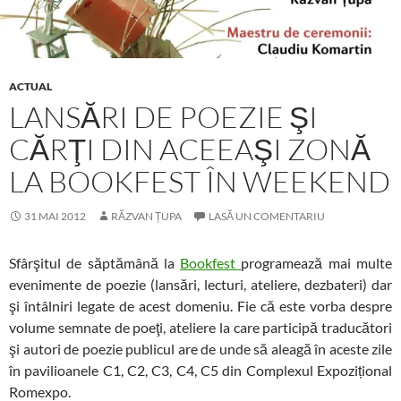
ACTUAL
LANSĂRI DE POEZIE ŞI
CĂRŢI DIN ACEEAŞI ZONĂ
LA BOOKFEST ÎN WEEKEND
31 MAI 2012
RĂZVAN ȚUPA
LASĂ UN COMENTARIU
Sfârşitul de săptămână la
Bookfest
programează mai multe
evenimente de poezie (lansări, lecturi, ateliere, dezbateri) dar
şi întâlniri legate de acest domeniu. Fie că este vorba despre
volume semnate de poeţi, ateliere la care participă traducători
şi autori de poezie publicul are de unde să aleagă în aceste zile
în pavilioanele C1, C2, C3, C4, C5 din Complexul Expozițional
Romexpo.