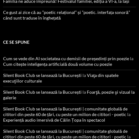
Familia ne aduce împreună! Festivalul familiei, ediția a VI-a, la Iași
Ce gust ai zice că au ”poetic relațional” și ”poetic. interfața sonoră”
când sunt traduse în înghețată
CE SE SPUNE
Cum se vede din AI societatea cu demisii de președinți prin poezie
la
Cum citește inteligența artificială două volume cu poezie
Silent Book Club se lansează la București
la
Viaţa din spatele
execuţiilor culturale
Silent Book Club se lansează la București
la
Foarţă, poezie şi vizual la
galerie
Silent Book Club se lansează la București | comunitate globală de
cititori din peste 60 de țări, cu peste un milion de cititori - poetic
la
Experiență audio imersivă de Călin Țopa în spectacol
Silent Book Club se lansează la București | comunitate globală de
cititori din peste 60 de țări, cu peste un milion de cititori - poetic
la