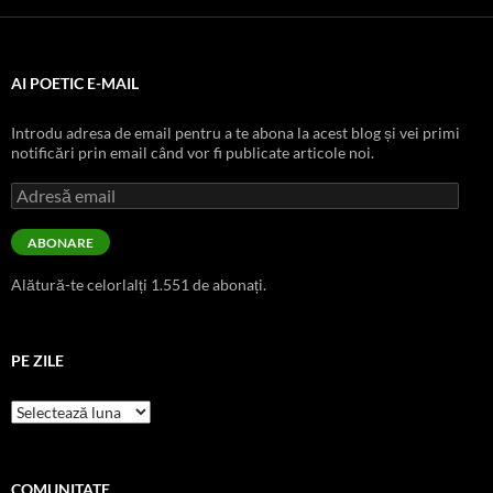
AI POETIC E-MAIL
Introdu adresa de email pentru a te abona la acest blog și vei primi
notificări prin email când vor fi publicate articole noi.
Adresă
email
ABONARE
Alătură-te celorlalți 1.551 de abonați.
PE ZILE
pe
zile
COMUNITATE