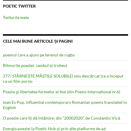
POETIC TWITTER
Twiturile mele
CELE MAI BUNE ARTICOLE ȘI PAGINI
poemul care a ajuns pe terenul de rugby
Ritmurile poeziei- iambul și troheul
277/ STÂRNEȘTE MĂȘTILE SOLUBILE) sms descărcat (ce a început
ca un film porno
Poezia şi libertatea formelor ei fixe (din Poesis International nr.6)
Ioan Es Pop, influential contemporary Romanian poems translated in
English
O poezie care îți dă întâlnire: din ”20002020”, de Constantin Vică
Energia poeziei la Poetic Hub și prin alte platforme de azi