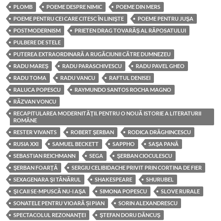
PLOMB
POEME DESPRE NIMIC
POEME DIN MERS
POEME PENTRU CEI CARE CITESC ÎN LINIŞTE
POEME PENTRU JUŞA
POSTMODERNISM
PRIETEN DRAG TOVARĂŞ AL RĂPOSATULUI
PULBERE DE STELE
PUTEREA EXTRAORDINARĂ A RUGĂCIUNII CĂTRE DUMNEZEU
RADU MAREŞ
RADU PARASCHIVESCU
RADU PAVEL GHEO
RADU TOMA
RADU VANCU
RAFTUL DENISEI
RALUCA POPESCU
RAYMUNDO SANTOS ROCHA MAGNO
RĂZVAN VONCU
RECAPITULAREA MODERNITĂŢII. PENTRU O NOUĂ ISTORIE A LITERATURII
ROMÂNE
RESTER VIVANTS
ROBERT ŞERBAN
RODICA DRĂGHINCESCU
RUSIA XXI
SAMUEL BECKETT
SAPPHO
SAŞA PANĂ
SEBASTIAN REICHMANN
SEGA
ŞERBAN CIOCULESCU
ŞERBAN FOARŢĂ
SERGIU CELIBIDACHE PRIVIT PRIN CORTINA DE FIER
SEXAGENARA ŞI TÂNĂRUL
SHAKESPEARE
SHURUBEL
ŞI CAII SE-MPUSCĂ NU-I AŞA
SIMONA POPESCU
SLOVE RURALE
SONATELE PENTRU VIOARĂ ȘI PIAN
SORIN ALEXANDRESCU
SPECTACOLUL REZONANŢEI
ŞTEFAN DORU DĂNCUŞ