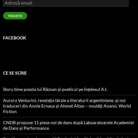
Adresă
email
TRIMITE
FACEBOOK
CE SE SCRIE
Story time poezia lui Răzvan și poeticul pe înțelesul A.I.
Aurora Venturini, revelația târzie a literaturii argentiniene, și noi
traduceri din Annie Ernaux și Ahmet Altan – noutăți Anansi. World
Fiction
CNDB propune 11 piese noi de dans după Laboaratoarele Academiei
de Dans și Performance