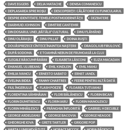
DAVE EGGERS
DELIA MATACHE
DENISA COMANESCU
DEPLASAREA SPRE ROŞU
DESCOPERIŢI!: CĂLĂTORIE CU FUNICULARUL
DESPRE IDENTITATE. TEMELE POSTMODERNITĂŢII
DEZBATERE
DIARMUID JOHNSON
DIMITRIE CANTEMIR
DIN DOSARUL UNEI „BĂTĂLII” CULTURAL
DINU FLĂMÂND
DINU OLĂRAŞU
DINU PILLAT
DOINA RUŞTI
DOUĂSPREZECE CÎNTECE ÎNAINTEA NAŞTERII
DRAGOLJUB FIRULOVIĆ
DUPĂ SODOMA
E TOAMNĂ NEBUN DE FRUMOASĂ LA CLUJ
ELEGIILE RĂSCUMPĂRĂRII
ELISABETA LĂSCONI
ELIZA MACADAN
EMANUEL ULUBEANU
EMIL KINDLEIN
EMIL MANU
EMILIA IVANCU
ERNESTO SABATO
ERNST JANDL
EVELINA BIDEA
FANNY CHARTRES
FEERIE PENTRU ALTĂ DATĂ
FIUL ÎNGERULUI
FLASH POEZIE
FLOAREA ŢUŢUIANU
FLORENTINA SÂMIHĂIAN
FLORI BĂLĂNESCU
FLORIN BICAN
FLORIN DUMITRESCU
FLORIN IARU
FLORIN MANOLESCU
FLORIN MIHĂILESCU
FRÂNGHIA ÎNFLORITĂ
GABRIEL H DECUBLE
GEORGE ARDELEANU
GEORGE BACOVIA
GEORGE NEAGOE
GHEORGHE IOVA
GRETE TARTLER
GRIGORE POP
HARTA LUMII NEVĂZUTE
HORACE MCCOY
HORIA BĂDESCU