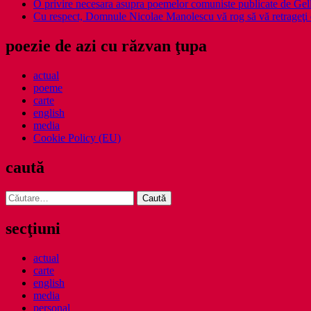
O privire necesara asupra poemelor comuniste publicate de Ge
Cu respect, Domnule Nicolae Manolescu vă rog să vă retrageţi 
poezie de azi cu răzvan ţupa
actual
poeme
carte
english
media
Cookie Policy (EU)
caută
Caută
după:
secţiuni
actual
carte
english
media
personal