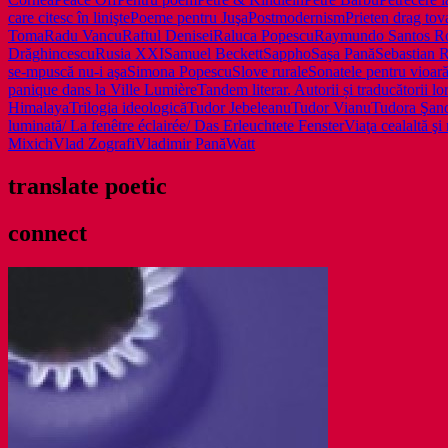
care citesc în linişte
Poeme pentru Juşa
Postmodernism
Prieten drag tov
Toma
Radu Vancu
Raftul Denisei
Raluca Popescu
Raymundo Santos R
Drăghincescu
Rusia XXI
Samuel Beckett
Sappho
Saşa Pană
Sebastian 
se-mpuscă nu-i aşa
Simona Popescu
Slove rurale
Sonatele pentru vioară
panique dans la Ville Lumière
Tandem literar. Autorii și traducătorii lo
Himalaya
Trilogia ideologică
Tudor Jebeleanu
Tudor Vianu
Tudora Şan
luminată/ La fenêtre éclairée/ Das Erleuchtete Fenster
Viaţa cealaltă şi
Mixich
Vlad Zografi
Vladimir Pană
Watt
translate poetic
connect