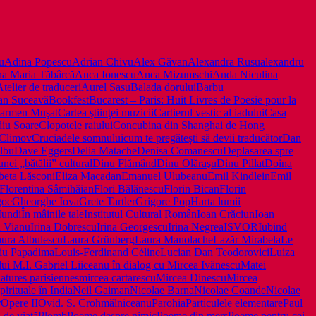
u
Adina Popescu
Adrian Chivu
Alex Găvan
Alexandra Rusu
alexandru
a Maria Tăbârcă
Anca Ionescu
Anca Mizumschi
Anda Niculina
Atelier de traduceri
Aurel Sasu
Balada dorului
Barbu
an Suceavă
Bookfest
Bucarest – Paris: Huit Livres de Poesie pour la
armen Muşat
Cartea ştiinţei muzicii
Cartierul vestic al iadului
Casa
iu Soare
Clopotele raiului
Concubina din Shanghai de Hong
 Climov
Cruciadele somnului
cum te pregătești să devii traducător
Dan
lbu
Dave Eggers
Delia Matache
Denisa Comanescu
Deplasarea spre
unei „bătălii” cultural
Dinu Flămând
Dinu Olăraşu
Dinu Pillat
Doina
beta Lăsconi
Eliza Macadan
Emanuel Ulubeanu
Emil Kindlein
Emil
Florentina Sâmihăian
Flori Bălănescu
Florin Bican
Florin
goe
Gheorghe Iova
Grete Tartler
Grigore Pop
Harta lumii
undi
În mâinile tale
Institutul Cultural Român
Ioan Crăciun
Ioan
n Vianu
Irina Dobrescu
Irina Georgescu
Irina Negrea
ISVOR
Iubind
ura Albulescu
Laura Grünberg
Laura Manolache
Lazăr Mirabela
Le
iu Papadima
Louis-Ferdinand Céline
Lucian Dan Teodorovici
Luiza
lui M.I. Gabriel Liiceanu în dialog cu Mircea Ivănescu
Matei
atures parisiennes
mircea cartarescu
Mircea Dinescu
Mircea
irituale în India
Neil Gaiman
Nicolae Barna
Nicolae Coande
Nicolae
r
Opere II
Ovid. S. Crohmălniceanu
Parohia
Particulele elementare
Paul
 de viaţă
Plomb
Poeme despre nimic
Poeme din mers
Poeme pentru cei