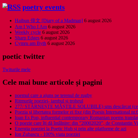
poetry events
Haibun 俳文 [Diary of a Madman]
6 august 2026
Am I Who I Am
6 august 2026
Weekly cycle
6 august 2026
Sharp Edges
6 august 2026
Cymru am Byth
6 august 2026
poetic twitter
Twiturile mele
Cele mai bune articole și pagini
poemul care a ajuns pe terenul de rugby
Ritmurile poeziei- iambul și troheul
277/ STÂRNEȘTE MĂȘTILE SOLUBILE) sms descărcat (ce a î
Poezia şi libertatea formelor ei fixe (din Poesis International nr.
Ioan Es Pop, influential contemporary Romanian poems translat
O poezie care îți dă întâlnire: din ”20002020”, de Constantin V
Energia poeziei la Poetic Hub și prin alte platforme de azi
Ion Zubascu - 100% viata poeziei