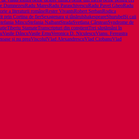
ătre Dumnezeu
Radu Mareş
Radu Paraschivescu
Radu Pavel Gheo
Radu
orie a literaturii române
Rester Vivants
Robert Şerban
Rodica
t prin Cortina de fier
Sexagenara şi tânărul
shakespeare
Shurubel
Şi caii
tefania Mincu
Ştefania Nalbant
Strada
Svetlana Cârstean
Syndrome de
aţie
Tiberiu Stamate
Transcripturi din conștient
Trei săptămâni în
iu
Vasile Dâncu
Vasile Ernu
Veronica D. Niculescu
Vianu. Fereastra
moase şi nu prea
Viscolul
Vlad Alexandrescu
Vlad Ciobanu
Vlad