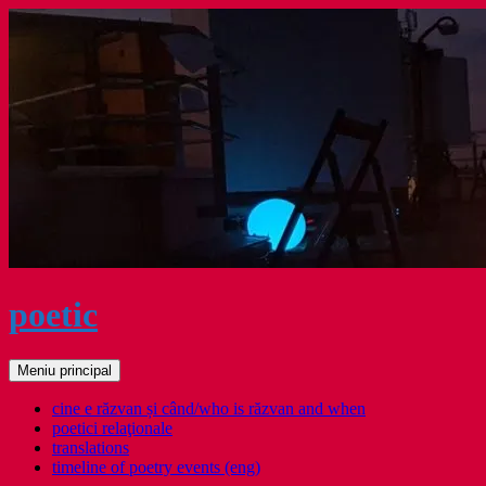
Sari
la
conținut
poetic
Caută
Meniu principal
cine e răzvan și când/who is răzvan and when
poetici relaţionale
translations
timeline of poetry events (eng)