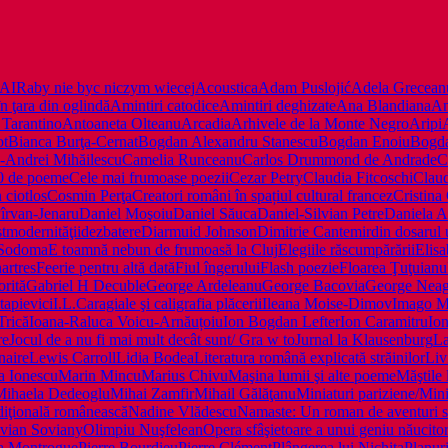
AIR
aby nie byc niczym wiecej
Acoustica
Adam Puslojić
Adela Grecean
în ţara din oglindă
Amintiri catodice
Amintiri deghizate
Ana Blandiana
An
 Tarantino
Antoaneta Olteanu
Arcadia
Arhivele de la Monte Negro
Aripi
ot
Bianca Burţa-Cernat
Bogdan Alexandru Stanescu
Bogdan Enoiu
Bogd
-Andrei Mihăilescu
Camelia Runceanu
Carlos Drummond de Andrade
C
0 de poeme
Cele mai frumoase poezii
Cezar Petry
Claudia Fitcoschi
Claud
 ciotlos
Cosmin Perţa
Creatori români în spațiul cultural francez
Cristina
îrvan-Jenaru
Daniel Moşoiu
Daniel Săuca
Daniel-Silvian Petre
Daniela A
tmodernităţii
dezbatere
Diarmuid Johnson
Dimitrie Cantemir
din dosarul 
Sodoma
E toamnă nebun de frumoasă la Cluj
Elegiile răscumpărării
Elisa
artres
Feerie pentru altă dată
Fiul îngerului
Flash poezie
Floarea Ţuţuianu
orită
Gabriel H Decuble
George Ardeleanu
George Bacovia
George Nea
apievici
I.L.Caragiale şi caligrafia plăcerii
Ileana Moise-Dimov
Imago M
Trică
Ioana-Raluca Voicu-Arnăuțoiu
Ion Bogdan Lefter
Ion Caramitru
Io
re
Jocul de a nu fi mai mult decât sunt/ Gra w to
Jurnal la Klausenburg
La
naire
Lewis Carroll
Lidia Bodea
Literatura română explicată străinilor
Liv
a Ionescu
Marin Mincu
Marius Chivu
Maşina lumii şi alte poeme
Măştile 
Mihaela Dedeoglu
Mihai Zamfir
Mihail Gălăţanu
Miniaturi pariziene/Mini
diţională românească
Nadine Vlădescu
Namaste: Un roman de aventuri sp
vian Soviany
Olimpiu Nuşfelean
Opera sfâşietoare a unui geniu năucito
la Montrogue
Pierre Bourdieu
Pierre Clément
Plângerea lui Nichita
Planuri