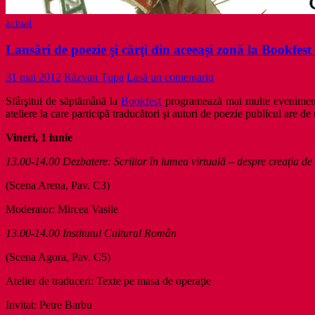
actual
Lansări de poezie şi cărţi din aceeaşi zonă la Bookfes
31 mai 2012
Răzvan Țupa
Lasă un comentariu
Sfârşitul de săptămână la
Bookfest
programează mai multe evenimente 
ateliere la care participă traducători şi autori de poezie publicul ar
Vineri, 1 iunie
13.00-14.00 Dezbatere: Scriitor în lumea virtuală – despre creația de 
(Scena Arena, Pav. C3)
Moderator: Mircea Vasile
13.00-14.00 Institutul Cultural Român
(Scena Agora, Pav. C5)
Atelier de traduceri: Texte pe masa de operaţie
Invitat: Petre Barbu