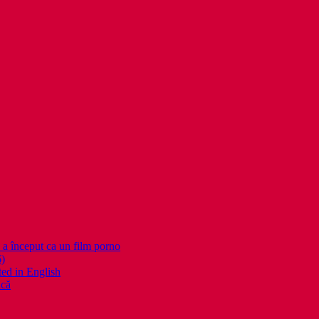
nceput ca un film porno
6)
ed in English
ică