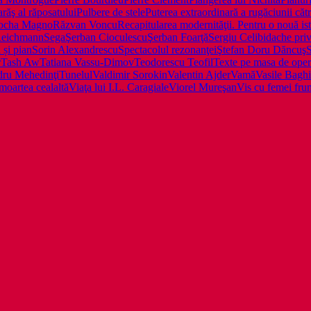
arăş al răposatului
Pulbere de stele
Puterea extraordinară a rugăciunii c
ocha Magno
Răzvan Voncu
Recapitularea modernităţii. Pentru o nouă ist
Reichmann
Sega
Şerban Cioculescu
Şerban Foarţă
Sergiu Celibidache privi
 și pian
Sorin Alexandrescu
Spectacolul rezonanţei
Ştefan Doru Dăncuş
S
r
Tash Aw
Tatiana Vassu-Dimov
Teodorescu Teofil
Texte pe masa de oper
dru Mehedinţi
Tunelul
Valdimir Sorokin
Valentin Ajder
Vamă
Vasile Bagh
 moartea cealaltă
Viaţa lui I.L. Caragiale
Viorel Mureşan
Vis cu femei fru