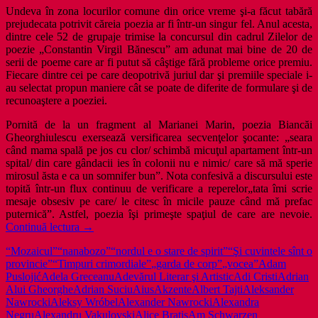
Undeva în zona locurilor comune din orice vreme şi-a făcut tabără
prejudecata potrivit căreia poezia ar fi într-un singur fel. Anul acesta,
dintre cele 52 de grupaje trimise la concursul din cadrul Zilelor de
poezie „Constantin Virgil Bănescu” am adunat mai bine de 20 de
serii de poeme care ar fi putut să câştige fără probleme orice premiu.
Fiecare dintre cei pe care deopotrivă juriul dar şi premiile speciale i-
au selectat propun maniere cât se poate de diferite de formulare şi de
recunoaştere a poeziei.
Pornită de la un fragment al Marianei Marin, poezia Biancăi
Gheorghiulescu exersează versificarea secvenţelor şocante: „seara
când mama spală pe jos cu clor/ schimbă micuţul apartament într-un
spital/ din care gândacii ies în colonii nu e nimic/ care să mă sperie
mirosul ăsta e ca un somnifer bun”. Nota confesivă a discursului este
topită într-un flux continuu de verificare a reperelor„tata îmi scrie
mesaje obsesiv pe care/ le citesc în micile pauze când mă prefac
puternică”. Astfel, poezia îşi primeşte spaţiul de care are nevoie.
Sezon
Continuă lectura
→
de
“Mozaicul”
“nanabozo”
“nordul e o stare de spirit”
“Şi cuvintele sînt o
festivaluri
provincie”
“Timpuri crimordiale”
„garda de corp”
„vocea”
Adam
de
Puslojić
Adela Greceanu
Adevărul Literar şi Artistic
Adi Cristi
Adrian
poezie
Alui Gheorghe
Adrian Suciu
Aius
Akzente
Albert Tajti
Aleksander
prin
Nawrocki
Aleksy Wróbel
Alexander Nawrocki
Alexandra
România
Negru
Alexandru Vakulovski
Alice Bratiş
Am Schwarzen