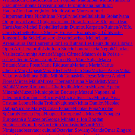
Crăciunescu
Ioana Greceanu
Ioana Ieronim
Ioana Sandu
Ion
Hadârcă
Ion Laurenţiu
Ion Moldova
Ion Muresan
Ionel
Ciupureanu
Irina Nichit
Irina Nuţu
Irvine
Israel
Italia
Iulia Stoian
Ivana
Odjognovac
Ivana Ognjanovac
Jane Duran
Jaroslaw Klejnocki
Jean
Harris
Jean-Michel Espitallier
Justin Dumitru
Karpaten/Ruinen/Wölfe.
Caro Krebietke
Keats-Shelley House – Roma
Kinga Tóth
Krister
Jonsson
Laila Seidel
Lansare de carte
Larissa Mellor
Laura
Arena
Laura Dan
Laurentiu Ion
Leo Butnaru
Les fleurs du mal
Librăria
Open Art
Literatorul
Liviu Ioan Stoiciu
Londra
Lucia Negoiţă
Lucian
Vasilescu
Luminiţa Amarie
Magda Cârneci
Maison de la Poésie –
scène littéraire
Manuskripte
Marco Bela
Mare Suljak
Marea
Britanie
Maria Postu
Maria Răducanu
Mariana Marin
Marius
Chelaru
Mary Opasik
Max Blecher
Merlich Saia
Michael Acker
Mihai
Vakulovski
Mihnea Bâlici
Mihók Tamás
Mik József
Mircea Andrei
Florea
Mircea Măluţ
Mircea Tiberian
Miruna Vlada
Misty
Moni
Stănilă
Musée Rimbaud – Charleville-Mézières
Muzeul Apelor
Minerale
Muzeul Municipiului Bucureşti
Muzeul Naţional al
Literaturii Române – Bucureşti
Muzică live. Jazz
Muzica: Ana-
Cristina Leonte
Nadia Trohin
Naţiunea
Nichita Danilov
Nicolae
Dabija
Nicolae Mareş
Nicolae Panaite
Nicolae Popa
Nicolae
Spătaru
Nicoleta Popa
Noaptea Europeană a Muzeelor
Noaptea
Europeană a MuzeelorGeorge Mihăiţă şi Ion Bogdan
Ştefănescu
Nora Iuga
Nuri Fitra Yuniastudie
NuriFY
O.
Nimigean
observator cultural
Octavian Soviany
Olanda
Omar Zingaro