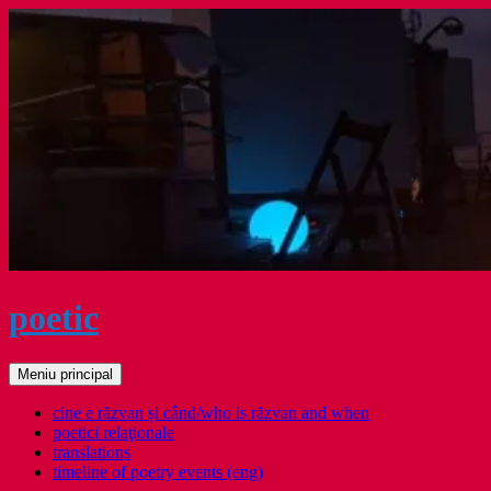
Sari
la
conținut
poetic
Caută
Meniu principal
cine e răzvan și când/who is răzvan and when
poetici relaţionale
translations
timeline of poetry events (eng)