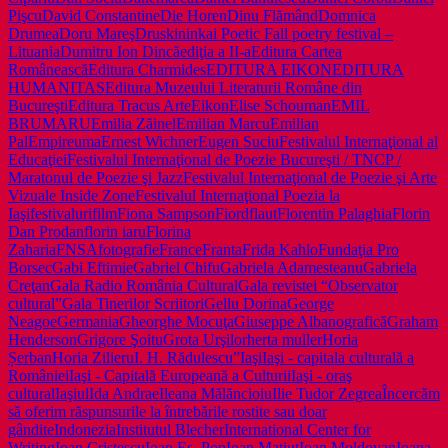
Pişcu
David Constantine
Die Horen
Dinu Flămând
Domnica
Drumea
Doru Mareş
Druskininkai Poetic Fall poetry festival –
Lituania
Dumitru Ion Dincă
ediţia a II-a
Editura Cartea
Românească
Editura Charmides
EDITURA EIKON
EDITURA
HUMANITAS
Editura Muzeului Literaturii Române din
Bucureşti
Editura Tracus Arte
Eikon
Elise Schouman
EMIL
BRUMARU
Emilia Zăinel
Emilian Marcu
Emilian
Pal
Empireuma
Ernest Wichner
Eugen Suciu
Festivalul Internaţional al
Educaţiei
Festivalul Internaţional de Poezie Bucureşti / TNCP /
Maratonul de Poezie şi Jazz
Festivalul Internaţional de Poezie şi Arte
Vizuale Inside Zone
Festivalul Internaţional Poezia la
Iaşi
festivaluri
film
Fiona Sampson
Fiord
flaut
Florentin Palaghia
Florin
Dan Prodan
florin iaru
Florina
Zaharia
FNSA
fotografie
France
Franta
Frida Kahlo
Fundaţia Pro
Borsec
Gabi Eftimie
Gabriel Chifu
Gabriela Adamesteanu
Gabriela
Creţan
Gala Radio România Cultural
Gala revistei “Observator
cultural”
Gala Tinerilor Scriitori
Gellu Dorina
George
Neagoe
Germania
Gheorghe Mocuţa
Giuseppe Albano
grafică
Graham
Henderson
Grigore Şoitu
Grota Urşilor
herta muller
Horia
Șerban
Horia Zilieru
I. H. Rădulescu”
Iaşi
Iaşi - capitala culturală a
României
Iaşi - Capitală Europeană a Culturii
Iaşi - oraş
cultural
Iaşiul
Ida Andrae
Ileana Mălăncioiu
Ilie Tudor Zegrea
Încercăm
să oferim răspunsurile la întrebările rostite sau doar
gândite
Indonezia
Institutul Blecher
International Center for
Writing
Ioan Cristescu
Ioan Es. Pop
Ioan Matiuţ
Ioan Moldovan
Ioana