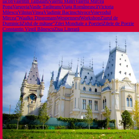
iacob
Valentin Talpalaru
Valeriu Matei
Valeriu Mircea
Popa
Varşovia
Vasile Tarâţeanu
Viața Românească
Victoria
Milescu
Vilnius
Vinea
Vladimir Bacinschi
voce
Voievodul
Mircea”
Waalko Dingemans
Wespennest
Workshop
Ziarul de
Duminică
Zidul de mătase”
Zilei Mondiale a Poeziei
Zilele de Poezie
Constantin Virgil Bănescu
Ziua Literară