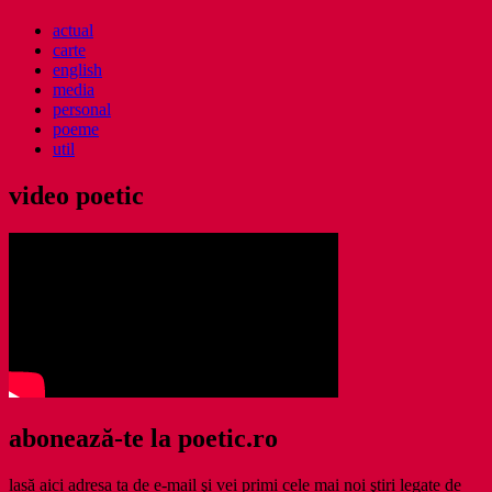
actual
carte
english
media
personal
poeme
util
video poetic
abonează-te la poetic.ro
lasă aici adresa ta de e-mail şi vei primi cele mai noi ştiri legate de