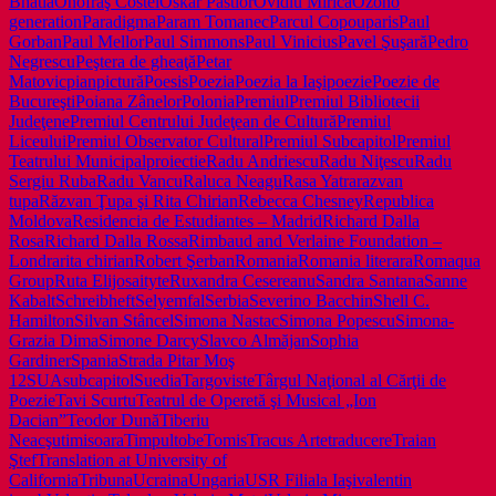
Bhatia
Onofraş Costel
Oskar Pastior
Ovidiu Mirică
Ozono
generation
Paradigma
Param Tomanec
Parcul Copou
paris
Paul
Gorban
Paul Mellor
Paul Simmons
Paul Vinicius
Pavel Şuşară
Pedro
Negrescu
Peştera de gheaţă
Petar
Matovic
pian
pictură
Poesis
Poezia
Poezia la Iaşi
poezie
Poezie de
Bucureşti
Poiana Zânelor
Polonia
Premiul
Premiul Bibliotecii
Judeţene
Premiul Centrului Judeţean de Cultură
Premiul
Liceului
Premiul Observator Cultural
Premiul Subcapitol
Premiul
Teatrului Municipal
proiectie
Radu Andriescu
Radu Niţescu
Radu
Sergiu Ruba
Radu Vancu
Raluca Neagu
Rasa Yatra
razvan
tupa
Răzvan Ţupa şi Rita Chirian
Rebecca Chesney
Republica
Moldova
Residencia de Estudiantes – Madrid
Richard Dalla
Rosa
Richard Dalla Rossa
Rimbaud and Verlaine Foundation –
Londra
rita chirian
Robert Şerban
Romania
Romania literara
Romaqua
Group
Ruta Elijosaityte
Ruxandra Cesereanu
Sandra Santana
Sanne
Kabalt
Schreibheft
Selyemfal
Serbia
Severino Bacchin
Shell C.
Hamilton
Silvan Stâncel
Simona Nastac
Simona Popescu
Simona-
Grazia Dima
Simone Darcy
Slavco Almăjan
Sophia
Gardiner
Spania
Strada Pitar Moş
12
SUA
subcapitol
Suedia
Targoviste
Târgul Naţional al Cărţii de
Poezie
Tavi Scurtu
Teatrul de Operetă şi Musical „Ion
Dacian”
Teodor Dună
Tiberiu
Neacşu
timisoara
Timpul
tobe
Tomis
Tracus Arte
traducere
Traian
Ştef
Translation at University of
California
Tribuna
Ucraina
Ungaria
USR Filiala Iaşi
valentin