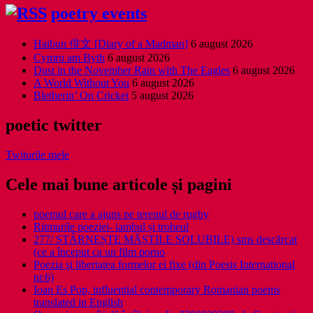
poetry events
Haibun 俳文 [Diary of a Madman]
6 august 2026
Cymru am Byth
6 august 2026
Dust in the November Rain with The Eagles
6 august 2026
A World Without You
6 august 2026
Bletherin’ On Cricket
5 august 2026
poetic twitter
Twiturile mele
Cele mai bune articole și pagini
poemul care a ajuns pe terenul de rugby
Ritmurile poeziei- iambul și troheul
277/ STÂRNEȘTE MĂȘTILE SOLUBILE) sms descărcat
(ce a început ca un film porno
Poezia şi libertatea formelor ei fixe (din Poesis International
nr.6)
Ioan Es Pop, influential contemporary Romanian poems
translated in English