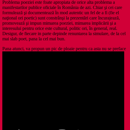
Problema poeziei este foate apropiata de orice alta problema a
manifestarilor publice oficiale în România de azi. Chiar şi cei care
formulează şi documentează în mod autentic un fel de a fi (fie el
naţional ori poetic) sunt constrânşi la prezentări care încurajează,
promovează şi impun mimarea poeziei, mimarea implicării şi a
interesului pentru orice este cultural, politic ori, în general, real.
Desigur, de fiecare in parte depinde renuntarea la simulare, de la cel
mai slab poet, pana la cel mai bun.
Pana atunci, va propun un pic de ploaie pentru ca asta nu se preface