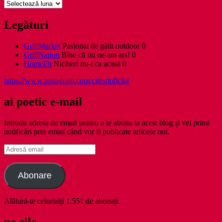
Arhive
Legături
GrillMarket
Pasionat de gătit outdoor 0
GrillNation
Bine că nu ne-am ars! 0
HomeFit
Nicăieri nu-i ca acasă 0
https://www.instagram.com/citestioficial
ai poetic e-mail
Introdu adresa de email pentru a te abona la acest blog și vei primi
notificări prin email când vor fi publicate articole noi.
Adresă
email
Abonare
Alătură-te celorlalți 1.551 de abonați.
pe zile