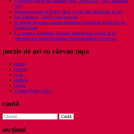
O poezie care îți dă întâlnire: din ”20002020”, de Constantin
Vică
Energia poeziei la Poetic Hub și prin alte platforme de azi
Ion Zubascu - 100% viata poeziei
O privire necesara asupra poemelor comuniste publicate de
Gellu Naum
Cu respect, Domnule Nicolae Manolescu vă rog să vă
retrageţi din juriul Premiului Naţional Mihai Eminescu
poezie de azi cu răzvan ţupa
actual
poeme
carte
english
media
Cookie Policy (EU)
caută
Caută
după:
secţiuni