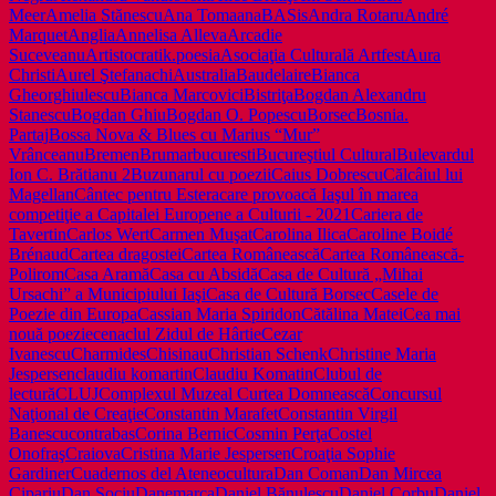
Meer
Amelia Stănescu
Ana Toma
anaBASis
Andra Rotaru
André
Marquet
Anglia
Annelisa Alleva
Arcadie
Suceveanu
Artistocratik.poesia
Asociaţia Culturală Artfest
Aura
Christi
Aurel Ştefanachi
Australia
Baudelaire
Bianca
Gheorghiulescu
Bianca Marcovici
Bistriţa
Bogdan Alexandru
Stanescu
Bogdan Ghiu
Bogdan O. Popescu
Borsec
Bosnia.
Partaj
Bossa Nova & Blues cu Marius “Mur”
Vrânceanu
Bremen
Brumar
bucuresti
Bucureştiul Cultural
Bulevardul
Ion C. Brătianu 2
Buzunarul cu poezii
Caius Dobrescu
Călcâiul lui
Magellan
Cântec pentru Estera
care provoacă Iaşul în marea
competiţie a Capitalei Europene a Culturii - 2021
Cariera de
Tavertin
Carlos Wert
Carmen Muşat
Carolina Ilica
Caroline Boidé
Brénaud
Cartea dragostei
Cartea Românească
Cartea Românească-
Polirom
Casa Aramă
Casa cu Absidă
Casa de Cultură „Mihai
Ursachi” a Municipiului Iaşi
Casa de Cultură Borsec
Casele de
Poezie din Europa
Cassian Maria Spiridon
Cătălina Matei
Cea mai
nouă poezie
cenaclul Zidul de Hârtie
Cezar
Ivanescu
Charmides
Chisinau
Christian Schenk
Christine Maria
Jespersen
claudiu komartin
Claudiu Komatin
Clubul de
lectură
CLUJ
Complexul Muzeal Curtea Domnească
Concursul
Naţional de Creaţie
Constantin Marafet
Constantin Virgil
Banescu
contrabas
Corina Bernic
Cosmin Perţa
Costel
Onofraş
Craiova
Cristina Marie Jespersen
Croaţia Sophie
Gardiner
Cuadernos del Ateneo
cultura
Dan Coman
Dan Mircea
Cipariu
Dan Sociu
Danemarca
Daniel Bănulescu
Daniel Corbu
Daniel