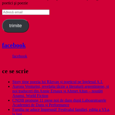
poetici şi poezie
Adresă
email
trimite
facebook
facebook
ce se scrie
Story time poezia lui Răzvan și poeticul pe înțelesul A.I.
Aurora Venturini, revelația târzie a literaturii argentiniene, și
noi traduceri din Annie Ernaux și Ahmet Altan – noutăți
Anansi. World Fiction
CNDB propune 11 piese noi de dans după Laboaratoarele
Academiei de Dans și Performance
Familia ne aduce împreună! Festivalul familiei, ediția a VI-a,
la Iași