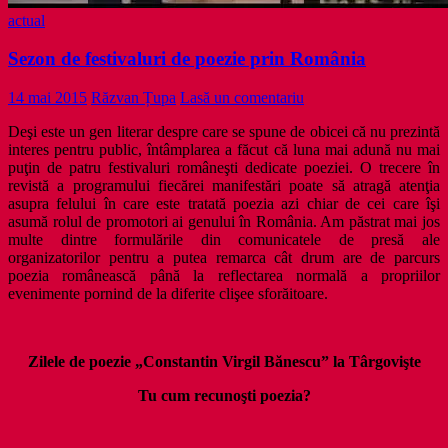
actual
Sezon de festivaluri de poezie prin România
14 mai 2015
Răzvan Țupa
Lasă un comentariu
Deşi este un gen literar despre care se spune de obicei că nu prezintă
interes pentru public, întâmplarea a făcut că luna mai adună nu mai
puţin de patru festivaluri româneşti dedicate poeziei. O trecere în
revistă a programului fiecărei manifestări poate să atragă atenţia
asupra felului în care este tratată poezia azi chiar de cei care îşi
asumă rolul de promotori ai genului în România. Am păstrat mai jos
multe dintre formulările din comunicatele de presă ale
organizatorilor pentru a putea remarca cât drum are de parcurs
poezia românească până la reflectarea normală a propriilor
evenimente pornind de la diferite clişee sforăitoare.
Zilele de poezie „Constantin Virgil Bănescu” la Târgovişte
Tu cum recunoşti poezia?