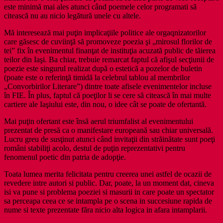
este minimă mai ales atunci când poemele celor programati să
citească nu au nicio legătură unele cu altele.
Mă interesează mai puţin implicaţiile politice ale orgaqnizatorilor
care găsesc de cuviinţă să promoveze poezia şi „mirosul florilor de
tei” fix în evenimentul finanţat de instituţia acuzată public de tăierea
teilor din Iaşi. Ba chiar, trebuie remarcat faptul că afişul secţiunii de
poezie este singurul realizat după o estetică a pozelor de buletin
(poate este o referinţă timidă la celebrul tablou al membrilor
„Convorbirilor Literare”) dintre toate afisele evenimentelor incluse
în FIE. În plus, faptul că poeţilor li se cere să citească în mai multe
cartiere ale Iaşiului este, din nou, o idee cât se poate de ofertantă.
Mai puţin ofertant este însă aerul triumfalist al evenimentului
prezentat de presă ca o manifestare europeană sau chiar universală.
Lucru greu de susţinut atunci când invitaţii din străinătate sunt poeţi
români stabiliţi acolo, destul de puţin reprezentativi pentru
fenomenul poetic din patria de adopţie.
Toata lumea merita felicitata pentru creerea unei astfel de ocazii de
revedere intre autori si public. Dar, poate, la un moment dat, cineva
isi va pune si problema poeziei si masurii in care poate un spectator
sa perceapa ceea ce se intampla pe o scena in succesiune rapida de
nume si texte prezentate făra nicio alta logica in afara intamplarii.