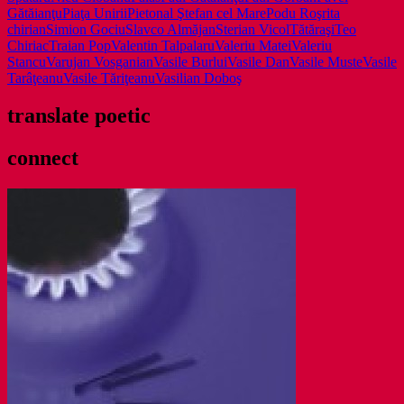
Gătăianţu
Piaţa Unirii
Pietonal Ştefan cel Mare
Podu Roş
rita
chirian
Simion Gociu
Slavco Almăjan
Sterian Vicol
Tătăraşi
Teo
Chiriac
Traian Pop
Valentin Talpalaru
Valeriu Matei
Valeriu
Stancu
Varujan Vosganian
Vasile Burlui
Vasile Dan
Vasile Muste
Vasile
Tarâţeanu
Vasile Tăriţeanu
Vasilian Doboş
translate poetic
connect