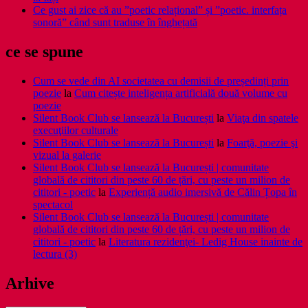
Ce gust ai zice că au ”poetic relațional” și ”poetic. interfața
sonoră” când sunt traduse în înghețată
ce se spune
Cum se vede din AI societatea cu demisii de președinți prin
poezie
la
Cum citește inteligența artificială două volume cu
poezie
Silent Book Club se lansează la București
la
Viaţa din spatele
execuţiilor culturale
Silent Book Club se lansează la București
la
Foarţă, poezie şi
vizual la galerie
Silent Book Club se lansează la București | comunitate
globală de cititori din peste 60 de țări, cu peste un milion de
cititori - poetic
la
Experiență audio imersivă de Călin Țopa în
spectacol
Silent Book Club se lansează la București | comunitate
globală de cititori din peste 60 de țări, cu peste un milion de
cititori - poetic
la
Literatura rezidenţei- Ledig House inainte de
lectura (3)
Arhive