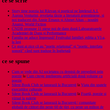
ce se scrie
Story time poezia lui Răzvan și poeticul pe înțelesul A.I.
Aurora Venturini, revelația târzie a literaturii argentiniene, și
noi traduceri din Annie Ernaux și Ahmet Altan – noutăți
Anansi. World Fiction
CNDB propune 11 piese noi de dans după Laboaratoarele
Academiei de Dans și Performance
Familia ne aduce împreună! Festivalul familiei, ediția a VI-a,
la Iași
Ce gust ai zice că au ”poetic relațional” și ”poetic. interfața
sonoră” când sunt traduse în înghețată
ce se spune
Cum se vede din AI societatea cu demisii de președinți prin
poezie
la
Cum citește inteligența artificială două volume cu
poezie
Silent Book Club se lansează la București
la
Viaţa din spatele
execuţiilor culturale
Silent Book Club se lansează la București
la
Foarţă, poezie şi
vizual la galerie
Silent Book Club se lansează la București | comunitate
globală de cititori din peste 60 de țări, cu peste un milion de