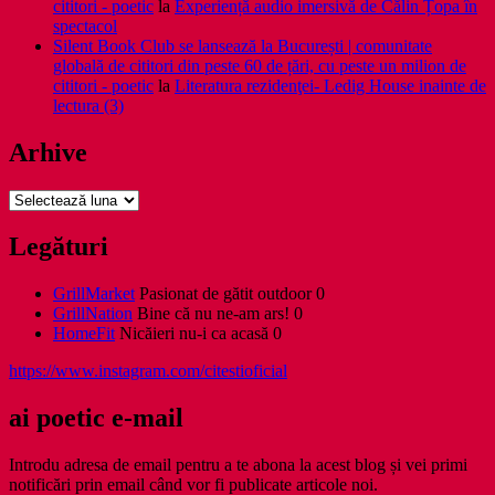
cititori - poetic
la
Experiență audio imersivă de Călin Țopa în
spectacol
Silent Book Club se lansează la București | comunitate
globală de cititori din peste 60 de țări, cu peste un milion de
cititori - poetic
la
Literatura rezidenţei- Ledig House inainte de
lectura (3)
Arhive
Arhive
Legături
GrillMarket
Pasionat de gătit outdoor 0
GrillNation
Bine că nu ne-am ars! 0
HomeFit
Nicăieri nu-i ca acasă 0
https://www.instagram.com/citestioficial
ai poetic e-mail
Introdu adresa de email pentru a te abona la acest blog și vei primi
notificări prin email când vor fi publicate articole noi.