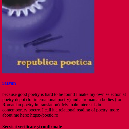
razvan
because good poetry is hard to be found I make my own selection at
poetry depot (for international poetry) and at romanian bodies (for
Romanian poetry in translation). My main interest is in
contemporary poetry. I call it a relational reading of poetry. more
about me here: https://poetic.ro
Servicii verificate și confirmate