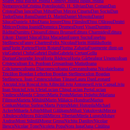
Soare
Crista Bilciu
Cristina Climov
Cristina Ispas
Cristina
Nemerovschi
Cristina Poterăşoiu
D. H. Silvian
Dan Coman
Dan
Cristea
Dan Iancu
Dan Mihuţ
Dan Mircea Cipariu
Dan Sociu
Dan
Tudor
Dana Banu
Daniel D. Marin
Daniel Moşoiu
Daniel
Săuca
Daniela Albu
Diana Iepure
Dinu Flămând
Dinu Olăraşu
Dmitri
Miticov
Doina Ioanid
Domnica Drumea
Dorel Vişan
Dumitru
Bădiţa
Dumitru Chioaru
Editura Brumar
Editura Charmides
Editura
Eikon; Daniel Săuca
Eliza Macadan
Eugen Suciu
Eusebiu
Ştefănescu
Fanny Chartres
Felix Nicolau
Florin Hălălău
florin
iaru
Florin Partene
Florin Rotaru
Florina Zaharia
Fragmente dintr-un
viu
Gabriel Chifu
Gabriel Daliş
Gabriela Creţan
Gellu
Dorian
Gheorghe Iova
Horia Bădescu
Horia Gârbea
Igor Ursenco
Ioan
Cristescu
Ioan Es. Pop
Ioan Groşan
Ioan Matiuţ
Ioana
Crăciunescu
Ioana Diaconescu
Ioana Greceanu
Ioana Nicolaie
Ioana
Trică
Ion Bogdan Lefter
Ion Bogdan Ştefănescu
Ion Bogdan
Ştefănescu. Ioan Cristescu
Iulian Tănase
Laura Dan
Leonard
Ancuţa
Livia Roşca
Liviu Ailincăi
Liviu Antonesei
Liviu Capşa
Liviu
Ioan Stoiciu
Liviu Uleia
Lucian Chişu
Lucian Perţa
Lucian
Vasilescu
Magda Cârneci
Maria Postu
Marian Drăghici
Mariana
Filimon
Marieta Mihăiţă
Marin Mălaicu-Hondrari
Marius
Conkan
Marius Surleac
Marta Petreu
Matei Hutopila
Michael
Acker
Mihaela Arhip
Mihail Gălăţanu
Mihail Vakulovski
Mircea
Albulescu
Mircea Bârsilă
Mircea Tiberian
Mirela Lungu
Mohay
Andras
Moni Stănilă
Mugur Grosu
Nichita Danilov
Nicolae
Iliescu
Nicolae Ţone
Nicoleta Popa
Nora Iuga
Oana Cătălina