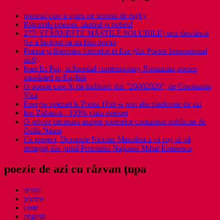
poemul care a ajuns pe terenul de rugby
Ritmurile poeziei- iambul și troheul
277/ STÂRNEȘTE MĂȘTILE SOLUBILE) sms descărcat
(ce a început ca un film porno
Poezia şi libertatea formelor ei fixe (din Poesis International
nr.6)
Ioan Es Pop, influential contemporary Romanian poems
translated in English
O poezie care îți dă întâlnire: din ”20002020”, de Constantin
Vică
Energia poeziei la Poetic Hub și prin alte platforme de azi
Ion Zubascu - 100% viata poeziei
O privire necesara asupra poemelor comuniste publicate de
Gellu Naum
Cu respect, Domnule Nicolae Manolescu vă rog să vă
retrageţi din juriul Premiului Naţional Mihai Eminescu
poezie de azi cu răzvan ţupa
actual
poeme
carte
english