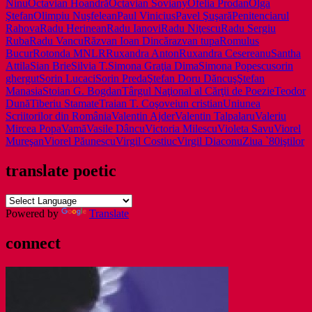
Ninu
Octavian Hoandră
Octavian Soviany
Ofelia Prodan
Olga
Ştefan
Olimpiu Nuşfelean
Paul Vinicius
Pavel Şuşară
Penitenciarul
Rahova
Radu Herinean
Radu Ianovi
Radu Niţescu
Radu Sergiu
Ruba
Radu Vancu
Răzvan Ioan Dincă
razvan tupa
Romulus
Bucur
Rotonda MNLR
Ruxandra Anton
Ruxandra Cesereanu
Santha
Attila
Sian Brie
Silvia T.
Simona Graţia Dima
Simona Popescu
sorin
ghergut
Sorin Lucaci
Sorin Preda
Ştefan Doru Dăncuş
Ştefan
Manasia
Stoian G. Bogdan
Târgul Naţional al Cărţii de Poezie
Teodor
Dună
Tiberiu Stamate
Traian T. Coşovei
un cristian
Uniunea
Scriitorilor din România
Valentin Ajder
Valentin Talpalaru
Valeriu
Mircea Popa
Vamă
Vasile Dâncu
Victoria Milescu
Violeta Savu
Viorel
Mureşan
Viorel Păunescu
Virgil Costiuc
Virgil Diaconu
Ziua `80iştilor
translate poetic
Powered by
Translate
connect