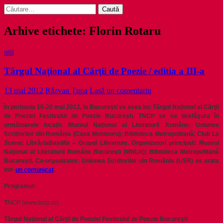
Caută
după:
Arhive etichete: Florin Rotaru
util
Târgul Naţional al Cărţii de Poezie / editia a III-a
13 mai 2012
Răzvan Țupa
Lasă un comentariu
În perioada 16-20 mai 2012, la Bucureşti va avea loc Târgul Naţional al Cărţii
de Poezie/ Festivalul de Poezie Bucureşti. TNCP se va desfăşura în
următoarele locaţii: Muzeul Naţional al Literaturii Române; Uniunea
Scriitorilor din România (Casa Monteoru); Biblioteca Metropolitană; Club
La
Scena;
Librăria
Bastilia
–
Grupul Librarium. Organizatori principali: Muzeul
Naţional al Literaturii Române Bucureşti (MNLR); Biblioteca Metropolitană
Bucureşti. Co-organizator: Uniunea Scriitorilor din România (USR) se arata
intr-
un comunicat
.
Programul:
T
NCP (www.tncp.ro)
Târgul Naţional al Cărţii de Poezie/ Festivalul de Poezie Bucureşti