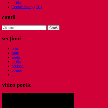
media
Cookie Policy (EU)
caută
Caută
după:
secţiuni
actual
carte
english
media
personal
poeme
util
video poetic