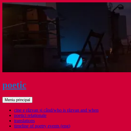
Sari
la
conținut
poetic
Caută
Meniu principal
cine e răzvan și când/who is răzvan and when
poetici relaţionale
translations
timeline of poetry events (eng)