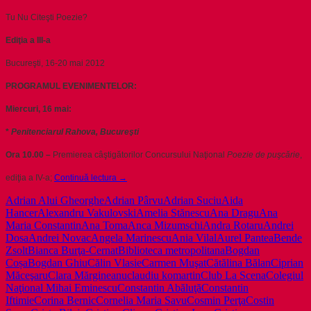
Tu Nu Citeşti Poezie?
Ediţia a III-a
Bucureşti, 16-20 mai 2012
PROGRAMUL EVENIMENTELOR:
Miercuri, 16 mai:
*
Penitenciarul Rahova, Bucureşti
Ora 10.00 –
Premierea câştigătorilor Concursului Naţional
Poezie
de puşcărie
,
Târgul
ediţia a IV-a;
Continuă lectura
→
Naţional
Adrian Alui Gheorghe
Adrian Pârvu
Adrian Suciu
Aida
al
Hancer
Alexandru Vakulovski
Amelia Stănescu
Ana Dragu
Ana
Cărţii
Maria Constantin
Ana Toma
Anca Mizumschi
Andra Rotaru
Andrei
de
Dosa
Andrei Novac
Angela Marinescu
Ania Vilal
Aurel Pantea
Bende
Poezie
Zsolt
Bianca Burţa-Cernat
Biblioteca metropolitana
Bogdan
/
Coșa
Bogdan Ghiu
Călin Vlasie
Carmen Muşat
Cătălina Bălan
Ciprian
editia
Măceşaru
Clara Mărgineanu
claudiu komartin
Club La Scena
Colegiul
a
Naţional Mihai Eminescu
Constantin Abăluţă
Constantin
III-
Iftimie
Corina Bernic
Cornelia Maria Savu
Cosmin Perţa
Costin
a