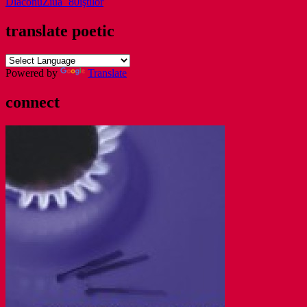
Diaconu
Ziua `80iştilor
translate poetic
Powered by
Translate
connect