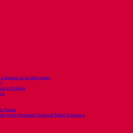
nceput ca un film porno
6)
ed in English
ică
llu Naum
din juriul Premiului Naţional Mihai Eminescu