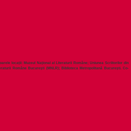
rele locaţii: Muzeul Naţional al Literaturii Române; Uniunea Scriitorilor din
iteraturii Române Bucureşti (MNLR); Biblioteca Metropolitană Bucureşti. Co-