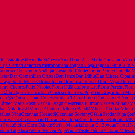
dru Vakulovski
Amelia Stănescu
Ana Dragu
Ana Maria Constantin
Ana 
urţa-Cernat
Biblioteca metropolitana
Bogdan Coșa
Bogdan Ghiu
Călin V
 Eminescu
Constantin Abăluţă
Constantin Iftimie
Corina Bernic
Cornelia M
lvian
Dan Coman
Dan Cristea
Dan Iancu
Dan Mihuţ
Dan Mircea Cipariu
ăraşu
Dmitri Miticov
Doina Ioanid
Domnica Drumea
Dorel Vişan
Dumitr
anny Chartres
Felix Nicolau
Florin Hălălău
florin iaru
Florin Partene
Flori
a Gârbea
Igor Ursenco
Ioan Cristescu
Ioan Es. Pop
Ioan Groşan
Ioan Mati
dan Ştefănescu. Ioan Cristescu
Iulian Tănase
Laura Dan
Leonard Ancuţa
Cârneci
Maria Postu
Marian Drăghici
Mariana Filimon
Marieta Mihăiţă
Ma
hail Vakulovski
Mircea Albulescu
Mircea Bârsilă
Mircea Tiberian
Mirela
ălina Ninu
Octavian Hoandră
Octavian Soviany
Ofelia Prodan
Olga Şte
adu Vancu
Răzvan Ioan Dincă
razvan tupa
Romulus Bucur
Rotonda MN
n Preda
Ştefan Doru Dăncuş
Ştefan Manasia
Stoian G. Bogdan
Târgul Na
entin Talpalaru
Valeriu Mircea Popa
Vamă
Vasile Dâncu
Victoria Milescu