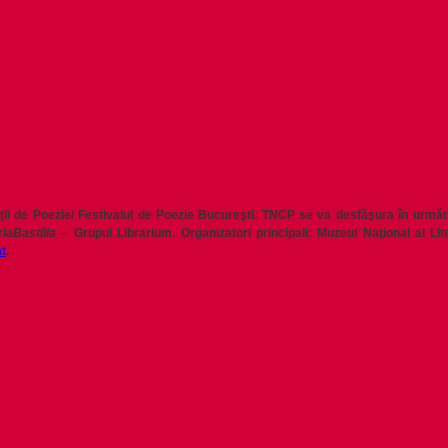
ii de Poezie/ Festivalul de Poezie Bucureşti. TNCP se va desfăşura în următoa
ria
Bastilia
–
Grupul Librarium. Organizatori principali: Muzeul Naţional al L
t
.