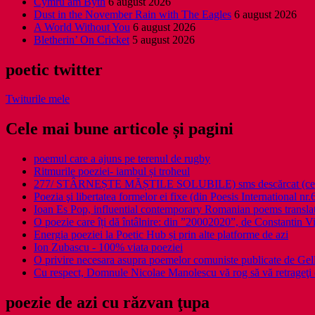
Cymru am Byth
6 august 2026
Dust in the November Rain with The Eagles
6 august 2026
A World Without You
6 august 2026
Bletherin’ On Cricket
5 august 2026
poetic twitter
Twiturile mele
Cele mai bune articole și pagini
poemul care a ajuns pe terenul de rugby
Ritmurile poeziei- iambul și troheul
277/ STÂRNEȘTE MĂȘTILE SOLUBILE) sms descărcat (ce a î
Poezia şi libertatea formelor ei fixe (din Poesis International nr.
Ioan Es Pop, influential contemporary Romanian poems translat
O poezie care îți dă întâlnire: din ”20002020”, de Constantin V
Energia poeziei la Poetic Hub și prin alte platforme de azi
Ion Zubascu - 100% viata poeziei
O privire necesara asupra poemelor comuniste publicate de Ge
Cu respect, Domnule Nicolae Manolescu vă rog să vă retrageţi 
poezie de azi cu răzvan ţupa