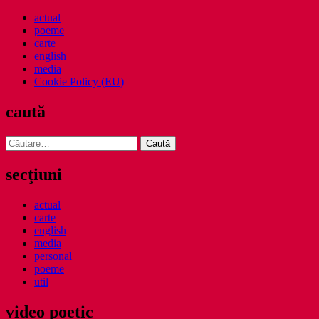
actual
poeme
carte
english
media
Cookie Policy (EU)
caută
Caută
după:
secţiuni
actual
carte
english
media
personal
poeme
util
video poetic