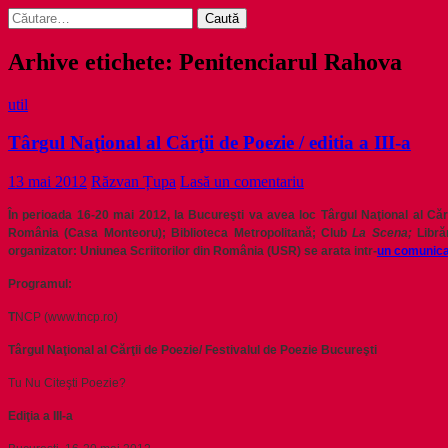
Caută
după:
Arhive etichete: Penitenciarul Rahova
util
Târgul Naţional al Cărţii de Poezie / editia a III-a
13 mai 2012
Răzvan Țupa
Lasă un comentariu
În perioada 16-20 mai 2012, la Bucureşti va avea loc Târgul Naţional al Cărţ
România (Casa Monteoru); Biblioteca Metropolitană; Club
La Scena;
Libră
organizator: Uniunea Scriitorilor din România (USR) se arata intr-
un comunica
Programul:
T
NCP (www.tncp.ro)
Târgul Naţional al Cărţii de Poezie/ Festivalul de Poezie Bucureşti
Tu Nu Citeşti Poezie?
Ediţia a III-a