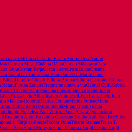
Toma
Anca Mizumschi
Andra Rotaru
Andrei Dosa
Andrei
lasie
Carmen Muşat
Cătălina Bălan
Ciprian Măceşaru
Clara
aria Savu
Cosmin Perţa
Costin Soare
Crista Bilciu
Cristina
Dan Sociu
Dan Tudor
Dana Banu
Daniel D. Marin
Daniel
u Bădiţa
Dumitru Chioaru
Editura Brumar
Editura Charmides
Editura
n Rotaru
Florina Zaharia
Fragmente dintr-un viu
Gabriel Chifu
Gabriel
uţ
Ioana Crăciunescu
Ioana Diaconescu
Ioana Greceanu
Ioana
Livia Roşca
Liviu Ailincăi
Liviu Antonesei
Liviu Capşa
Liviu Ioan
rin Mălaicu-Hondrari
Marius Conkan
Marius Surleac
Marta
 Lungu
Mohay Andras
Moni Stănilă
Mugur Grosu
Nichita
fan
Olimpiu Nuşfelean
Paul Vinicius
Pavel Şuşară
Penitenciarul
LR
Ruxandra Anton
Ruxandra Cesereanu
Santha Attila
Sian Brie
Silvia
ţional al Cărţii de Poezie
Teodor Dună
Tiberiu Stamate
Traian T.
Violeta Savu
Viorel Mureşan
Viorel Păunescu
Virgil Costiuc
Virgil