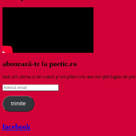
abonează-te la poetic.ro
lasă aici adresa ta de e-mail şi vei primi cele mai noi ştiri legate de poe
Adresă
email
trimite
facebook