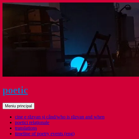
Sari
la
conținut
poetic
Caută
Meniu principal
cine e răzvan și când/who is răzvan and when
poetici relaţionale
translations
timeline of poetry events (eng)