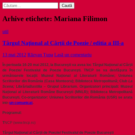
Caută
după:
Arhive etichete: Mariana Filimon
util
Târgul Naţional al Cărţii de Poezie / editia a III-a
13 mai 2012
Răzvan Țupa
Lasă un comentariu
În perioada 16-20 mai 2012, la Bucureşti va avea loc Târgul Naţional al Cărţii
de Poezie/ Festivalul de Poezie Bucureşti. TNCP se va desfăşura în
următoarele locaţii: Muzeul Naţional al Literaturii Române; Uniunea
Scriitorilor din România (Casa Monteoru); Biblioteca Metropolitană; Club
La
Scena;
Librăria
Bastilia
–
Grupul Librarium. Organizatori principali: Muzeul
Naţional al Literaturii Române Bucureşti (MNLR); Biblioteca Metropolitană
Bucureşti. Co-organizator: Uniunea Scriitorilor din România (USR) se arata
intr-
un comunicat
.
Programul:
T
NCP (www.tncp.ro)
Târgul Naţional al Cărţii de Poezie/ Festivalul de Poezie Bucureşti