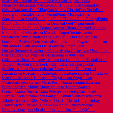
Soare
Crista Bilciu
Cristina Climov
Cristina Ispas
Cristina
Nemerovschi
Cristina Poterăşoiu
D. H. Silvian
Dan Coman
Dan
Cristea
Dan Iancu
Dan Mihuţ
Dan Mircea Cipariu
Dan Sociu
Dan
Tudor
Dana Banu
Daniel D. Marin
Daniel Moşoiu
Daniel
Săuca
Daniela Albu
Diana Iepure
Dinu Flămând
Dinu Olăraşu
Dmitri
Miticov
Doina Ioanid
Domnica Drumea
Dorel Vişan
Dumitru
Bădiţa
Dumitru Chioaru
Editura Brumar
Editura Charmides
Editura
Eikon; Daniel Săuca
Eliza Macadan
Eugen Suciu
Eusebiu
Ştefănescu
Fanny Chartres
Felix Nicolau
Florin Hălălău
florin
iaru
Florin Partene
Florin Rotaru
Florina Zaharia
Fragmente dintr-un
viu
Gabriel Chifu
Gabriel Daliş
Gabriela Creţan
Gellu
Dorian
Gheorghe Iova
Horia Bădescu
Horia Gârbea
Igor Ursenco
Ioan
Cristescu
Ioan Es. Pop
Ioan Groşan
Ioan Matiuţ
Ioana
Crăciunescu
Ioana Diaconescu
Ioana Greceanu
Ioana Nicolaie
Ioana
Trică
Ion Bogdan Lefter
Ion Bogdan Ştefănescu
Ion Bogdan
Ştefănescu. Ioan Cristescu
Iulian Tănase
Laura Dan
Leonard
Ancuţa
Livia Roşca
Liviu Ailincăi
Liviu Antonesei
Liviu Capşa
Liviu
Ioan Stoiciu
Liviu Uleia
Lucian Chişu
Lucian Perţa
Lucian
Vasilescu
Magda Cârneci
Maria Postu
Marian Drăghici
Mariana
Filimon
Marieta Mihăiţă
Marin Mălaicu-Hondrari
Marius
Conkan
Marius Surleac
Marta Petreu
Matei Hutopila
Michael
Acker
Mihaela Arhip
Mihail Gălăţanu
Mihail Vakulovski
Mircea
Albulescu
Mircea Bârsilă
Mircea Tiberian
Mirela Lungu
Mohay
Andras
Moni Stănilă
Mugur Grosu
Nichita Danilov
Nicolae
Iliescu
Nicolae Ţone
Nicoleta Popa
Nora Iuga
Oana Cătălina