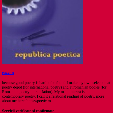
razvan
because good poetry is hard to be found I make my own selection at
poetry depot (for international poetry) and at romanian bodies (for
Romanian poetry in translation). My main interest is in
contemporary poetry. I call it a relational reading of poetry. more
about me here: https://poetic.ro
Servicii verificate și confirmate