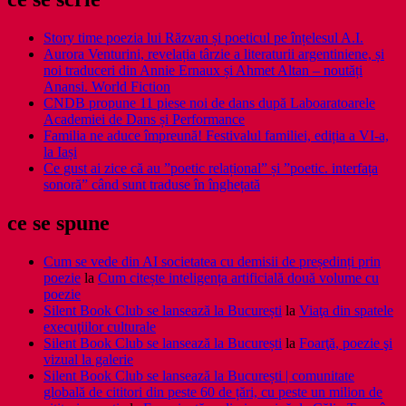
Story time poezia lui Răzvan și poeticul pe înțelesul A.I.
Aurora Venturini, revelația târzie a literaturii argentiniene, și
noi traduceri din Annie Ernaux și Ahmet Altan – noutăți
Anansi. World Fiction
CNDB propune 11 piese noi de dans după Laboaratoarele
Academiei de Dans și Performance
Familia ne aduce împreună! Festivalul familiei, ediția a VI-a,
la Iași
Ce gust ai zice că au ”poetic relațional” și ”poetic. interfața
sonoră” când sunt traduse în înghețată
ce se spune
Cum se vede din AI societatea cu demisii de președinți prin
poezie
la
Cum citește inteligența artificială două volume cu
poezie
Silent Book Club se lansează la București
la
Viaţa din spatele
execuţiilor culturale
Silent Book Club se lansează la București
la
Foarţă, poezie şi
vizual la galerie
Silent Book Club se lansează la București | comunitate
globală de cititori din peste 60 de țări, cu peste un milion de