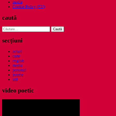
media
Cookie Policy (EU)
caută
Caută
după:
secţiuni
actual
carte
english
media
personal
poeme
util
video poetic