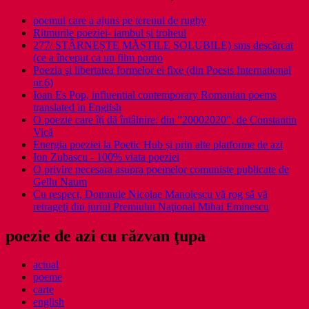
poemul care a ajuns pe terenul de rugby
Ritmurile poeziei- iambul și troheul
277/ STÂRNEȘTE MĂȘTILE SOLUBILE) sms descărcat
(ce a început ca un film porno
Poezia şi libertatea formelor ei fixe (din Poesis International
nr.6)
Ioan Es Pop, influential contemporary Romanian poems
translated in English
O poezie care îți dă întâlnire: din ”20002020”, de Constantin
Vică
Energia poeziei la Poetic Hub și prin alte platforme de azi
Ion Zubascu - 100% viata poeziei
O privire necesara asupra poemelor comuniste publicate de
Gellu Naum
Cu respect, Domnule Nicolae Manolescu vă rog să vă
retrageţi din juriul Premiului Naţional Mihai Eminescu
poezie de azi cu răzvan ţupa
actual
poeme
carte
english