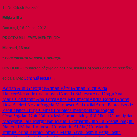
Tu Nu Citeşti Poezie?
Ediţia a III-a
Bucureşti, 16-20 mai 2012
PROGRAMUL EVENIMENTELOR:
Miercuri, 16 mai:
*
Penitenciarul Rahova, Bucureşti
Ora 10.00 –
Premierea câştigătorilor Concursului Naţional
Poezie
de puşcărie
,
Târgul
ediţia a IV-a;
Continuă lectura
→
Naţional
Adrian Alui Gheorghe
Adrian Pârvu
Adrian Suciu
Aida
al
Hancer
Alexandru Vakulovski
Amelia Stănescu
Ana Dragu
Ana
Cărţii
Maria Constantin
Ana Toma
Anca Mizumschi
Andra Rotaru
Andrei
de
Dosa
Andrei Novac
Angela Marinescu
Ania Vilal
Aurel Pantea
Bende
Poezie
Zsolt
Bianca Burţa-Cernat
Biblioteca metropolitana
Bogdan
/
Coșa
Bogdan Ghiu
Călin Vlasie
Carmen Muşat
Cătălina Bălan
Ciprian
editia
Măceşaru
Clara Mărgineanu
claudiu komartin
Club La Scena
Colegiul
a
Naţional Mihai Eminescu
Constantin Abăluţă
Constantin
III-
Iftimie
Corina Bernic
Cornelia Maria Savu
Cosmin Perţa
Costin
a