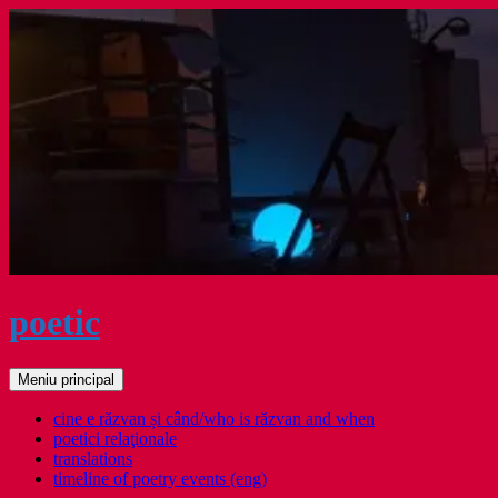
Sari
la
conținut
poetic
Caută
Meniu principal
cine e răzvan și când/who is răzvan and when
poetici relaţionale
translations
timeline of poetry events (eng)