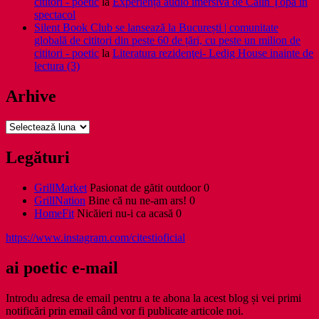
cititori - poetic
la
Experiență audio imersivă de Călin Țopa în
spectacol
Silent Book Club se lansează la București | comunitate
globală de cititori din peste 60 de țări, cu peste un milion de
cititori - poetic
la
Literatura rezidenţei- Ledig House inainte de
lectura (3)
Arhive
Arhive
Legături
GrillMarket
Pasionat de gătit outdoor 0
GrillNation
Bine că nu ne-am ars! 0
HomeFit
Nicăieri nu-i ca acasă 0
https://www.instagram.com/citestioficial
ai poetic e-mail
Introdu adresa de email pentru a te abona la acest blog și vei primi
notificări prin email când vor fi publicate articole noi.