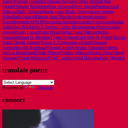
Ninu
Octavian Hoandră
Octavian Soviany
Ofelia Prodan
Olga
Ştefan
Olimpiu Nuşfelean
Paul Vinicius
Pavel Şuşară
Penitenciarul
Rahova
Radu Herinean
Radu Ianovi
Radu Niţescu
Radu Sergiu
Ruba
Radu Vancu
Răzvan Ioan Dincă
razvan tupa
Romulus
Bucur
Rotonda MNLR
Ruxandra Anton
Ruxandra Cesereanu
Santha
Attila
Sian Brie
Silvia T.
Simona Graţia Dima
Simona Popescu
sorin
ghergut
Sorin Lucaci
Sorin Preda
Ştefan Doru Dăncuş
Ştefan
Manasia
Stoian G. Bogdan
Târgul Naţional al Cărţii de Poezie
Teodor
Dună
Tiberiu Stamate
Traian T. Coşovei
un cristian
Uniunea
Scriitorilor din România
Valentin Ajder
Valentin Talpalaru
Valeriu
Mircea Popa
Vamă
Vasile Dâncu
Victoria Milescu
Violeta Savu
Viorel
Mureşan
Viorel Păunescu
Virgil Costiuc
Virgil Diaconu
Ziua `80iştilor
translate poetic
Powered by
Translate
connect