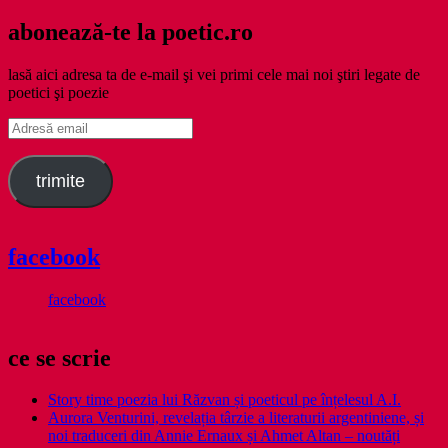
abonează-te la poetic.ro
lasă aici adresa ta de e-mail şi vei primi cele mai noi ştiri legate de
poetici şi poezie
Adresă
email
trimite
facebook
facebook
ce se scrie
Story time poezia lui Răzvan și poeticul pe înțelesul A.I.
Aurora Venturini, revelația târzie a literaturii argentiniene, și
noi traduceri din Annie Ernaux și Ahmet Altan – noutăți