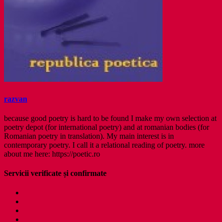
razvan
because good poetry is hard to be found I make my own selection at
poetry depot (for international poetry) and at romanian bodies (for
Romanian poetry in translation). My main interest is in
contemporary poetry. I call it a relational reading of poetry. more
about me here: https://poetic.ro
Servicii verificate și confirmate