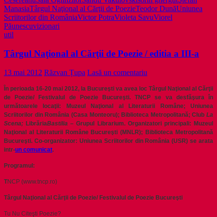
cum
Manasia
Târgul Naţional al Cărţii de Poezie
Teodor Dună
Uniunea
si
Scriitorilor din România
Victor Potra
Violeta Savu
Viorel
ce
Păunescu
vizionari
credeti
util
Târgul Naţional al Cărţii de Poezie / editia a III-a
13 mai 2012
Răzvan Țupa
Lasă un comentariu
În perioada 16-20 mai 2012, la Bucureşti va avea loc Târgul Naţional al Cărţii
de Poezie/ Festivalul de Poezie Bucureşti. TNCP se va desfăşura în
următoarele locaţii: Muzeul Naţional al Literaturii Române; Uniunea
Scriitorilor din România (Casa Monteoru); Biblioteca Metropolitană; Club
La
Scena;
Librăria
Bastilia
–
Grupul Librarium. Organizatori principali: Muzeul
Naţional al Literaturii Române Bucureşti (MNLR); Biblioteca Metropolitană
Bucureşti. Co-organizator: Uniunea Scriitorilor din România (USR) se arata
intr-
un comunicat
.
Programul:
T
NCP (www.tncp.ro)
Târgul Naţional al Cărţii de Poezie/ Festivalul de Poezie Bucureşti
Tu Nu Citeşti Poezie?