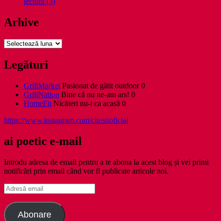
lectura (3)
Arhive
Arhive
Legături
GrillMarket
Pasionat de gătit outdoor 0
GrillNation
Bine că nu ne-am ars! 0
HomeFit
Nicăieri nu-i ca acasă 0
https://www.instagram.com/citestioficial
ai poetic e-mail
Introdu adresa de email pentru a te abona la acest blog și vei primi
notificări prin email când vor fi publicate articole noi.
Adresă
email
Abonare