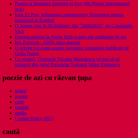
Poezia şi libertatea formelor ei fixe (din Poesis International
nr.6)
Ioan Es Pop, influential contemporary Romanian poems
translated in English
O poezie care îți dă întâlnire: din ”20002020”, de Constantin
Vică
Energia poeziei la Poetic Hub și prin alte platforme de azi
Ion Zubascu - 100% viata poeziei
O privire necesara asupra poemelor comuniste publicate de
Gellu Naum
Cu respect, Domnule Nicolae Manolescu vă rog să vă
retrageţi din juriul Premiului Naţional Mihai Eminescu
poezie de azi cu răzvan ţupa
actual
poeme
carte
english
media
Cookie Policy (EU)
caută