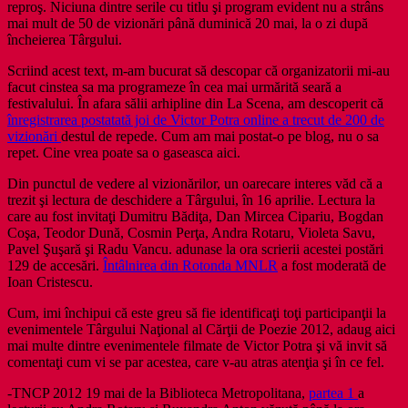
reproş. Niciuna dintre serile cu titlu şi program evident nu a strâns
mai mult de 50 de vizionări până duminică 20 mai, la o zi după
încheierea Târgului.
Scriind acest text, m-am bucurat să descopar că organizatorii mi-au
facut cinstea sa ma programeze în cea mai urmărită seară a
festivalului. În afara sălii arhipline din La Scena, am descoperit că
înregistrarea postatată joi de Victor Potra online a trecut de 200 de
vizionări
destul de repede. Cum am mai postat-o pe blog, nu o sa
repet. Cine vrea poate sa o gaseasca aici.
Din punctul de vedere al vizionărilor, un oarecare interes văd că a
trezit şi lectura de deschidere a Târgului, în 16 aprilie. Lectura la
care au fost invitaţi Dumitru Bădiţa, Dan Mircea Cipariu, Bogdan
Coşa, Teodor Dună, Cosmin Perţa, Andra Rotaru, Violeta Savu,
Pavel Şuşară şi Radu Vancu. adunase la ora scrierii acestei postări
129 de accesări.
Întâlnirea din Rotonda MNLR
a fost moderată de
Ioan Cristescu.
Cum, imi închipui că este greu să fie identificaţi toţi participanţii la
evenimentele Târgului Naţional al Cărţii de Poezie 2012, adaug aici
mai multe dintre evenimentele filmate de Victor Potra şi vă invit să
comentaţi cum vi se par acestea, care v-au atras atenţia şi în ce fel.
-TNCP 2012 19 mai de la Biblioteca Metropolitana,
partea 1
a