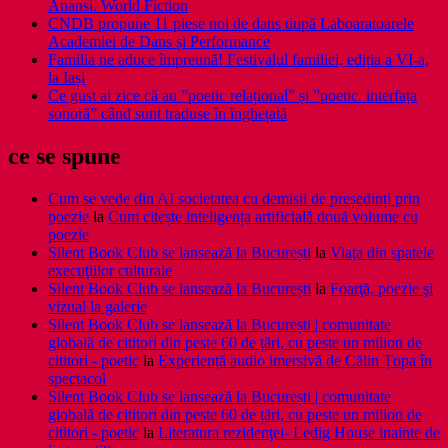
Anansi. World Fiction
CNDB propune 11 piese noi de dans după Laboaratoarele
Academiei de Dans și Performance
Familia ne aduce împreună! Festivalul familiei, ediția a VI-a,
la Iași
Ce gust ai zice că au ”poetic relațional” și ”poetic. interfața
sonoră” când sunt traduse în înghețată
ce se spune
Cum se vede din AI societatea cu demisii de președinți prin
poezie
la
Cum citește inteligența artificială două volume cu
poezie
Silent Book Club se lansează la București
la
Viaţa din spatele
execuţiilor culturale
Silent Book Club se lansează la București
la
Foarţă, poezie şi
vizual la galerie
Silent Book Club se lansează la București | comunitate
globală de cititori din peste 60 de țări, cu peste un milion de
cititori - poetic
la
Experiență audio imersivă de Călin Țopa în
spectacol
Silent Book Club se lansează la București | comunitate
globală de cititori din peste 60 de țări, cu peste un milion de
cititori - poetic
la
Literatura rezidenţei- Ledig House inainte de