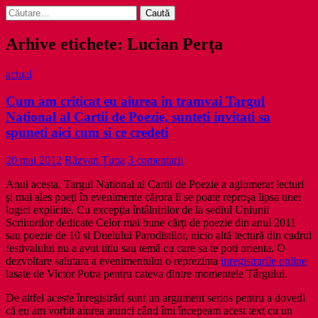
Caută
după:
Arhive etichete: Lucian Perţa
actual
Cum am criticat eu aiurea in tramvai Targul
National al Cartii de Poezie, sunteti invitati sa
spuneti aici cum si ce credeti
20 mai 2012
Răzvan Țupa
3 comentarii
Anul acesta, Targul National al Cartii de Poezie a aglomerat lecturi
şi mai ales poeţi în evenimente cărora li se poate reproşa lipsa unei
logici explicite. Cu excepţia întâlnirilor de la sediul Uniunii
Scriitorilor dedicate Celor mai bune cărţi de poezie din anul 2011
sau poezie de 10 si Duelului Parodistilor, nicio altă lectură din cadrul
festivalului nu a avut titlu sau temă cu care sa te poti orienta. O
dezvoltare salutara a evenimentului o reprezinta
inregistrarile online
lasate de Victor Potra pentru cateva dintre momentele Târgului.
De altfel aceste înregistrări sunt un argument serios pentru a dovedi
că eu am vorbit aiurea atunci când îmi începeam acest text cu un