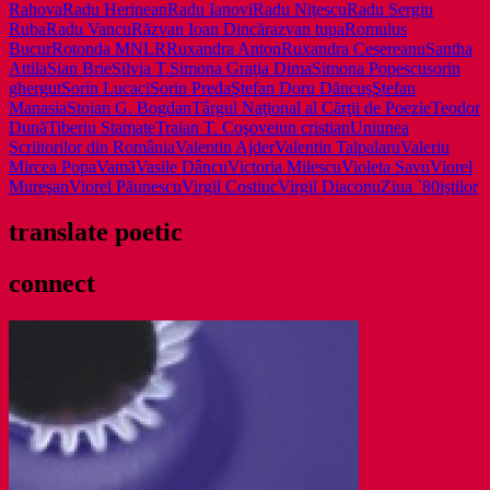
Rahova
Radu Herinean
Radu Ianovi
Radu Niţescu
Radu Sergiu
Ruba
Radu Vancu
Răzvan Ioan Dincă
razvan tupa
Romulus
Bucur
Rotonda MNLR
Ruxandra Anton
Ruxandra Cesereanu
Santha
Attila
Sian Brie
Silvia T.
Simona Graţia Dima
Simona Popescu
sorin
ghergut
Sorin Lucaci
Sorin Preda
Ştefan Doru Dăncuş
Ştefan
Manasia
Stoian G. Bogdan
Târgul Naţional al Cărţii de Poezie
Teodor
Dună
Tiberiu Stamate
Traian T. Coşovei
un cristian
Uniunea
Scriitorilor din România
Valentin Ajder
Valentin Talpalaru
Valeriu
Mircea Popa
Vamă
Vasile Dâncu
Victoria Milescu
Violeta Savu
Viorel
Mureşan
Viorel Păunescu
Virgil Costiuc
Virgil Diaconu
Ziua `80iştilor
translate poetic
connect