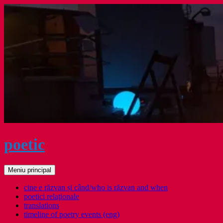
Sari
la
conținut
poetic
Caută
Meniu principal
cine e răzvan și când/who is răzvan and when
poetici relaţionale
translations
timeline of poetry events (eng)