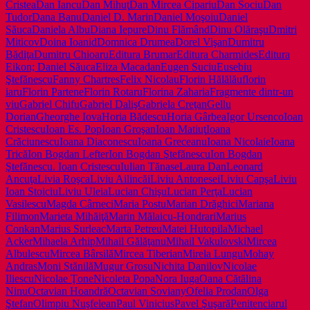
Cristea
Dan Iancu
Dan Mihuţ
Dan Mircea Cipariu
Dan Sociu
Dan
Tudor
Dana Banu
Daniel D. Marin
Daniel Moşoiu
Daniel
Săuca
Daniela Albu
Diana Iepure
Dinu Flămând
Dinu Olăraşu
Dmitri
Miticov
Doina Ioanid
Domnica Drumea
Dorel Vişan
Dumitru
Bădiţa
Dumitru Chioaru
Editura Brumar
Editura Charmides
Editura
Eikon; Daniel Săuca
Eliza Macadan
Eugen Suciu
Eusebiu
Ştefănescu
Fanny Chartres
Felix Nicolau
Florin Hălălău
florin
iaru
Florin Partene
Florin Rotaru
Florina Zaharia
Fragmente dintr-un
viu
Gabriel Chifu
Gabriel Daliş
Gabriela Creţan
Gellu
Dorian
Gheorghe Iova
Horia Bădescu
Horia Gârbea
Igor Ursenco
Ioan
Cristescu
Ioan Es. Pop
Ioan Groşan
Ioan Matiuţ
Ioana
Crăciunescu
Ioana Diaconescu
Ioana Greceanu
Ioana Nicolaie
Ioana
Trică
Ion Bogdan Lefter
Ion Bogdan Ştefănescu
Ion Bogdan
Ştefănescu. Ioan Cristescu
Iulian Tănase
Laura Dan
Leonard
Ancuţa
Livia Roşca
Liviu Ailincăi
Liviu Antonesei
Liviu Capşa
Liviu
Ioan Stoiciu
Liviu Uleia
Lucian Chişu
Lucian Perţa
Lucian
Vasilescu
Magda Cârneci
Maria Postu
Marian Drăghici
Mariana
Filimon
Marieta Mihăiţă
Marin Mălaicu-Hondrari
Marius
Conkan
Marius Surleac
Marta Petreu
Matei Hutopila
Michael
Acker
Mihaela Arhip
Mihail Gălăţanu
Mihail Vakulovski
Mircea
Albulescu
Mircea Bârsilă
Mircea Tiberian
Mirela Lungu
Mohay
Andras
Moni Stănilă
Mugur Grosu
Nichita Danilov
Nicolae
Iliescu
Nicolae Ţone
Nicoleta Popa
Nora Iuga
Oana Cătălina
Ninu
Octavian Hoandră
Octavian Soviany
Ofelia Prodan
Olga
Ştefan
Olimpiu Nuşfelean
Paul Vinicius
Pavel Şuşară
Penitenciarul